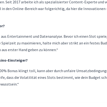
. Seit 2017 arbeite ich als spezialisierter Content-Experte und 
in den Online-Bereich war folgerichtig, da hier die Innovationen
or?
g aus Entertainment und Datenanalyse. Bevor ich einen Slot spiel
e Spielzeit zu maximieren, halte mich aber strikt an ein festes B
k aus erster Hand geben zu können.“
sino-Einsteiger?
00% Bonus klingt toll, kann aber durch unfaire Umsatzbedingunge
ife, dass die Volatilität eines Slots bestimmt, wie dein Budget sch
wusstsein.“