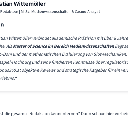
stian Wittemöller
 Redakteur | M. Sc. Medienwissenschaften & Casino-Analyst
stian Wittemöller verbindet akademische Präzision mit über 8 Jahre
he. Als
Master of Science im Bereich Medienwissenschaften
liegt s
o-Boni und der mathematischen Evaluierung von Slot-Mechaniken. 
sspiel-Hochburg und seine fundierten Kenntnisse über regulatoris
onus360.at objektive Reviews und strategische Ratgeber für ein v
rlebnis.“
t die gesamte Redaktion kennenlernen? Dann schaue hier vorbei