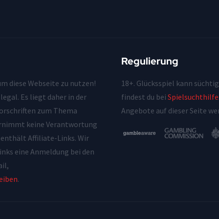
Regulierung
um diese Webseite zu nutzen!
18+. Glücksspiel kann süchtig
legal. Es liegt daher in der
findest du bei
Spielsuchthilfe
 Vorschriften zum Thema
Angebote auf dieser Seite wer
bernimmt keine Verantwortung
enthält Affiliate-Links. Wir
Links eine Anmeldung bei den
il,
leiben
.