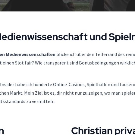
Medienwissenschaft und Spie
ären Medienwissenschaften
blicke ich über den Tellerrand des rein
 einen Slot fair? Wie transparent sind Bonusbedingungen wirkli
nsider habe ich hunderte Online-Casinos, Spielhallen und tausend
n Markt. Mein Ziel ist es, dir nicht nur zu zeigen, wo man spielen
itsstandards zu vermitteln.
n
Christian priv