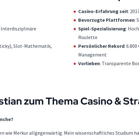
Casino-Erfahrung seit
: 201
Bevorzugte Plattformen
: 
) Interdisziplinäre
Spiel-Spezialisierung
: Hoch
Roulette
Sticky), Slot-Mathematik,
Persönlicher Rekord
: 6.800
Management
Vorlieben
: Transparente Bo
istian zum Thema Casino & Str
anche?
n wie Merkur allgegenwärtig. Mein wissenschaftliches Studium ha