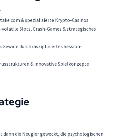
7
Stake.com & spezialisierte Krypto-Casinos
-volatile Slots, Crash-Games & strategisches
 € Gewinn durch diszipliniertes Session-
nusstrukturen & innovative Spielkonzepte
ategie
t dann die Neugier geweckt, die psychologischen