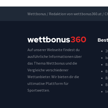
Wettbonus
/
Redaktion von wettbonus360.at
/
C
Bes
Auf unserer Webseite findest du
2
ausführliche Informationen über
b
das Thema Wettbonus und die
B
Vergleiche verschiedener
B
Wettanbieter. Wir bieten dir die
B
ultimative Plattform für
B
Sportwetten.
I