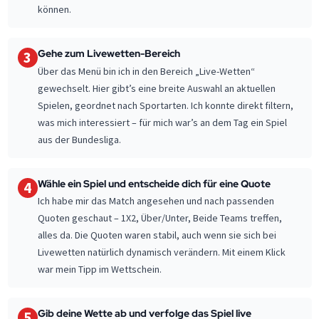
können.
Gehe zum Livewetten-Bereich
3
Über das Menü bin ich in den Bereich „Live-Wetten“
gewechselt. Hier gibt’s eine breite Auswahl an aktuellen
Spielen, geordnet nach Sportarten. Ich konnte direkt filtern,
was mich interessiert – für mich war’s an dem Tag ein Spiel
aus der Bundesliga.
Wähle ein Spiel und entscheide dich für eine Quote
4
Ich habe mir das Match angesehen und nach passenden
Quoten geschaut – 1X2, Über/Unter, Beide Teams treffen,
alles da. Die Quoten waren stabil, auch wenn sie sich bei
Livewetten natürlich dynamisch verändern. Mit einem Klick
war mein Tipp im Wettschein.
Gib deine Wette ab und verfolge das Spiel live
5