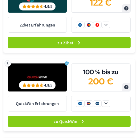
122 €
4.9
/5
22bet Erfahrungen
zu 22bet
2.
100 % bis zu
200 €
4.9
/5
QuickWin Erfahrungen
zu QuickWin