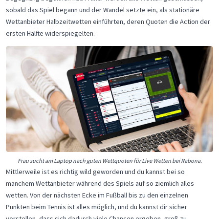
sobald das Spiel begann und der Wandel setzte ein, als stationäre
Wettanbieter Halbzeitwetten einführten, deren Quoten die Action der
ersten Hälfte widerspiegelten.
Frau sucht am Laptop nach guten Wettquoten für Live Wetten bei Rabona.
Mittlerweile ist es richtig wild geworden und du kannst bei so
manchem Wettanbieter während des Spiels auf so ziemlich alles
wetten. Von der nächsten Ecke im Fußball bis zu den einzelnen
Punkten beim Tennis ist alles möglich, und du kannst dir sicher
vorstellen, dass sich dadurch viele Chancen ergeben, groß zu