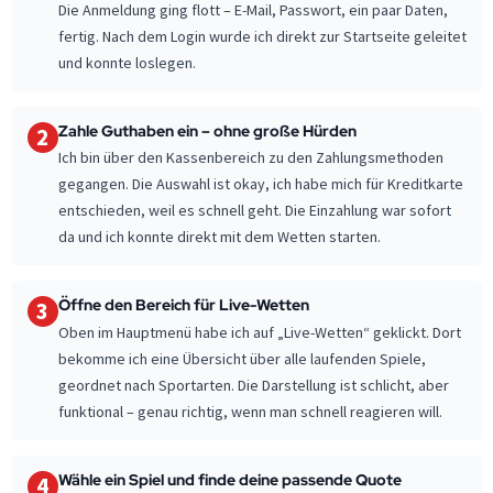
Die Anmeldung ging flott – E-Mail, Passwort, ein paar Daten,
fertig. Nach dem Login wurde ich direkt zur Startseite geleitet
und konnte loslegen.
Zahle Guthaben ein – ohne große Hürden
2
Ich bin über den Kassenbereich zu den Zahlungsmethoden
gegangen. Die Auswahl ist okay, ich habe mich für Kreditkarte
entschieden, weil es schnell geht. Die Einzahlung war sofort
da und ich konnte direkt mit dem Wetten starten.
Öffne den Bereich für Live-Wetten
3
Oben im Hauptmenü habe ich auf „Live-Wetten“ geklickt. Dort
bekomme ich eine Übersicht über alle laufenden Spiele,
geordnet nach Sportarten. Die Darstellung ist schlicht, aber
funktional – genau richtig, wenn man schnell reagieren will.
Wähle ein Spiel und finde deine passende Quote
4