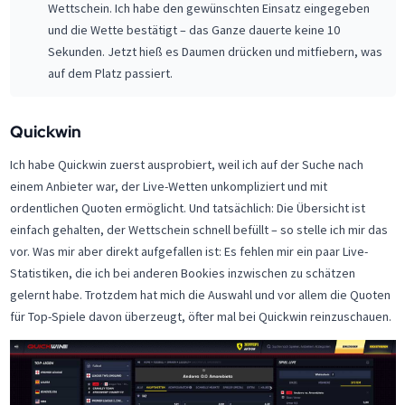
Wettschein. Ich habe den gewünschten Einsatz eingegeben
und die Wette bestätigt – das Ganze dauerte keine 10
Sekunden. Jetzt hieß es Daumen drücken und mitfiebern, was
auf dem Platz passiert.
Quickwin
Ich habe Quickwin zuerst ausprobiert, weil ich auf der Suche nach
einem Anbieter war, der Live-Wetten unkompliziert und mit
ordentlichen Quoten ermöglicht. Und tatsächlich: Die Übersicht ist
einfach gehalten, der Wettschein schnell befüllt – so stelle ich mir das
vor. Was mir aber direkt aufgefallen ist: Es fehlen mir ein paar Live-
Statistiken, die ich bei anderen Bookies inzwischen zu schätzen
gelernt habe. Trotzdem hat mich die Auswahl und vor allem die Quoten
für Top-Spiele davon überzeugt, öfter mal bei Quickwin reinzuschauen.