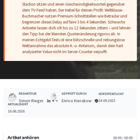
Stadion sitzen und einen Geschwindigkeitsvorteil gegenüber
dem TV-Feed haben. Der Hebel für deinen Profit: Weltklasse-
Buchmacher nutzen Premium-Schnittstellen wie Betradar und
begrenzen dieses Delay auf faire 3 bis 4 Sekunden. Schwache
Anbieter lassen dich oft bis zu 12 Sekunden zittern – und lehnen
den Tipp bei der kleinsten Quotenänderung rigoros ab. In
meinen Echtgeld-Tests ist eine blitzschnelle und reibungslose
Wettannahme das absolute K.-o.-Kriterium, damit dein hart
analysierter Value nicht im Server-Counter verpufft.
REDAKTEUR
GEPRÜFT DURCH
VERÖFFENTLICHT
Simon Rieger
Enrico Kierakow
24.09.2023
AKTUALISIERT
16.06.2026
Artikel anhören
00:00 / 00:00