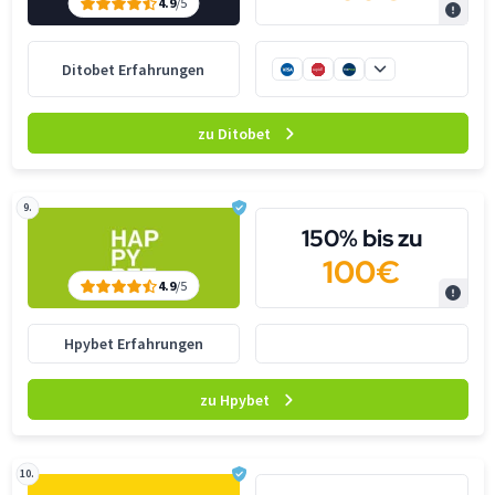
4.9
/5
Ditobet Erfahrungen
zu Ditobet
9.
150% bis zu
100€
4.9
/5
Hpybet Erfahrungen
zu Hpybet
10.