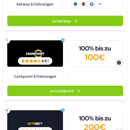
betway Erfahrungen
zu betway
7.
100% bis zu
100€
4.9
/5
Cashpoint Erfahrungen
zu Cashpoint
8.
100% bis zu
200€