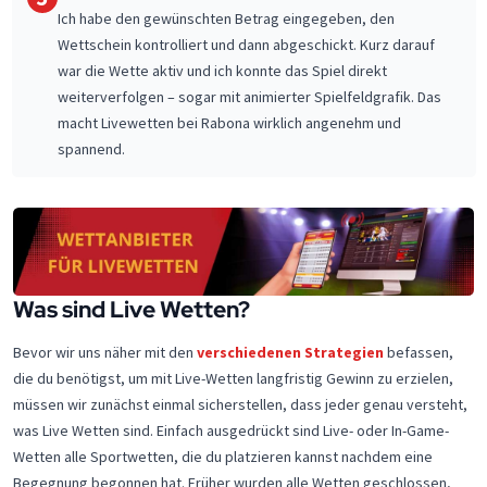
Ich habe den gewünschten Betrag eingegeben, den
Wettschein kontrolliert und dann abgeschickt. Kurz darauf
war die Wette aktiv und ich konnte das Spiel direkt
weiterverfolgen – sogar mit animierter Spielfeldgrafik. Das
macht Livewetten bei Rabona wirklich angenehm und
spannend.
Was sind Live Wetten?
Bevor wir uns näher mit den
verschiedenen Strategien
befassen,
die du benötigst, um mit Live-Wetten langfristig Gewinn zu erzielen,
müssen wir zunächst einmal sicherstellen, dass jeder genau versteht,
was Live Wetten sind. Einfach ausgedrückt sind Live- oder In-Game-
Wetten alle Sportwetten, die du platzieren kannst nachdem eine
Begegnung begonnen hat. Früher wurden alle Wetten geschlossen,