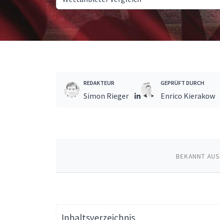
REDAKTEUR
GEPRÜFT DURCH
Simon Rieger
Enrico Kierakow
BEKANNT AUS
Inhaltsverzeichnis