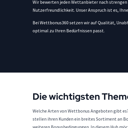
Wir bewerten jeden Wettanbieter nach strengen 
Nutzerfreundlichkeit. Unser Anspruch ist es, Ih
Bei Wettbonus360 setzen wir auf Qualität, Unab
optimal zu Ihren Bedürfnissen passt.
Die wichtigsten The
Welche Arten von Wettbonus Angeboten gibt es
stellen ihren Kunden ein breites Sortiment an 
weiteren Bonusbedingungen. In diesem Hub möch