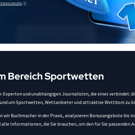
 im Bereich Sportwetten
xperten und unabhängigen Journalisten, die eines verbindet: die 
es rund um Sportwetten, Wettanbieter und attraktive Wettboni zu b
 wir Buchmacher in der Praxis, analysieren Bonusangebote bis ins
 alle Informationen, die Sie brauchen, um den für Sie passenden A