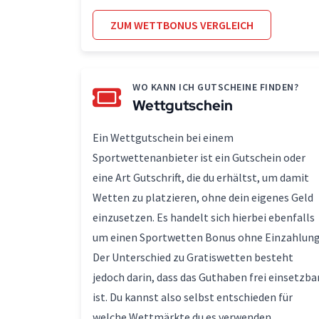
ZUM WETTBONUS VERGLEICH
WO KANN ICH GUTSCHEINE FINDEN?
Wettgutschein
Ein Wettgutschein bei einem
Sportwettenanbieter ist ein Gutschein oder
eine Art Gutschrift, die du erhältst, um damit
Wetten zu platzieren, ohne dein eigenes Geld
einzusetzen. Es handelt sich hierbei ebenfalls
um einen Sportwetten Bonus ohne Einzahlung
Der Unterschied zu Gratiswetten besteht
jedoch darin, dass das Guthaben frei einsetzba
ist. Du kannst also selbst entschieden für
welche Wettmärkte du es verwenden