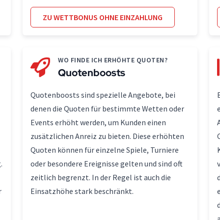
ZU WETTBONUS OHNE EINZAHLUNG
WO FINDE ICH ERHÖHTE QUOTEN?
Quotenboosts
Quotenboosts sind spezielle Angebote, bei
denen die Quoten für bestimmte Wetten oder
Events erhöht werden, um Kunden einen
zusätzlichen Anreiz zu bieten. Diese erhöhten
Quoten können für einzelne Spiele, Turniere
.
oder besondere Ereignisse gelten und sind oft
zeitlich begrenzt. In der Regel ist auch die
r
Einsatzhöhe stark beschränkt.