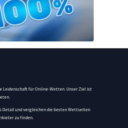
Leidenschaft für Online-Wetten. Unser Ziel ist
ieten.
 Detail und vergleichen die besten Wettseiten
nbieter zu finden.