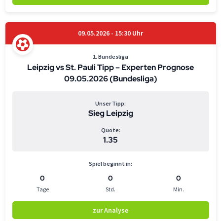
09.05.2026 - 15:30 Uhr
1. Bundesliga
Leipzig vs St. Pauli Tipp – Experten Prognose
09.05.2026 (Bundesliga)
Unser Tipp:
Sieg Leipzig
Quote:
1.35
Spiel beginnt in:
0
0
0
Tage
Std.
Min.
zur Analyse