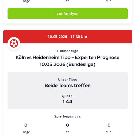
Tage
Std.
Min.
zur Analyse
10.05.2026 - 17:30 Uhr
1. Bundesliga
Köln vs Heidenheim Tipp – Experten Prognose
10.05.2026 (Bundesliga)
Unser Tipp:
Beide Teams treffen
Quote:
1.44
Spiel beginnt in:
0
0
0
Tage
Std.
Min.