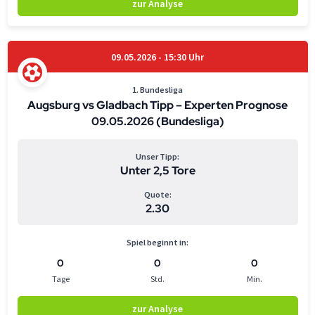
zur Analyse
09.05.2026 - 15:30 Uhr
1. Bundesliga
Augsburg vs Gladbach Tipp – Experten Prognose
09.05.2026 (Bundesliga)
Unser Tipp:
Unter 2,5 Tore
Quote:
2.30
Spiel beginnt in:
0
0
0
Tage
Std.
Min.
zur Analyse