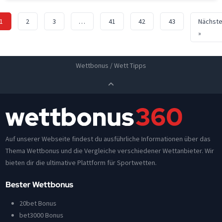
1
2
3
…
41
42
43
Nächst
»
Wettbonus
/
Wett Tipps
Auf unserer Webseite findest du ausführliche Informationen über das
Thema Wettbonus und die Vergleiche verschiedener Wettanbieter. Wir
bieten dir die ultimative Plattform für Sportwetten.
Bester Wettbonus
20bet Bonus
bet3000 Bonus