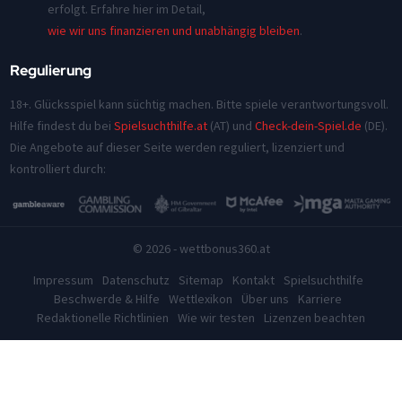
erfolgt. Erfahre hier im Detail,
wie wir uns finanzieren und unabhängig bleiben
.
Regulierung
18+. Glücksspiel kann süchtig machen. Bitte spiele verantwortungsvoll.
Hilfe findest du bei
Spielsuchthilfe.at
(AT) und
Check-dein-Spiel.de
(DE).
Die Angebote auf dieser Seite werden reguliert, lizenziert und
kontrolliert durch:
© 2026 - wettbonus360.at
Impressum
Datenschutz
Sitemap
Kontakt
Spielsuchthilfe
Beschwerde & Hilfe
Wettlexikon
Über uns
Karriere
Redaktionelle Richtlinien
Wie wir testen
Lizenzen beachten