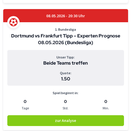
08.05.2026 - 20:30 Uhr
1. Bundesliga
Dortmund vs Frankfurt Tipp – Experten Prognose
08.05.2026 (Bundesliga)
Unser Tipp:
Beide Teams treffen
Quote:
1.50
Spiel beginnt in:
0
0
0
Tage
Std.
Min.
zur Analyse