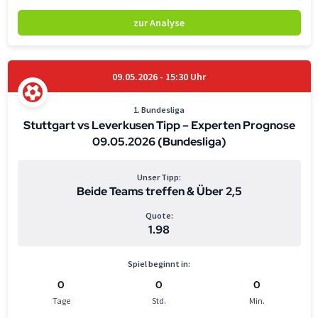
zur Analyse
09.05.2026 - 15:30 Uhr
1. Bundesliga
Stuttgart vs Leverkusen Tipp – Experten Prognose
09.05.2026 (Bundesliga)
Unser Tipp:
Beide Teams treffen & Über 2,5
Quote:
1.98
Spiel beginnt in:
0
0
0
Tage
Std.
Min.