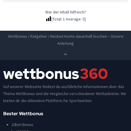
War der Inhalt hilfreich?
[Total:
1
Average:
5
]
Wettbonus
/
Ratgeber
/
Neobet Konto dauerhaft löschen – Unsere
Anleitung
Auf unserer Webseite findest du ausführliche Informationen über das
Thema Wettbonus und die Vergleiche verschiedener Wettanbieter. Wir
bieten dir die ultimative Plattform für Sportwetten.
Bester Wettbonus
20bet Bonus