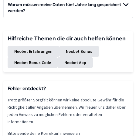
Warum müssen meine Daten fünf Jahre lang gespeichert
werden?
Hilfreiche Themen die dir auch helfen können
Neobet Erfahrungen
Neobet Bonus
Neobet Bonus Code
Neobet App
Fehler entdeckt?
Trotz größter Sorgfalt können wir keine absolute Gewähr für die
Richtigkeit aller Angaben übernehmen. Wir freuen uns daher über
jeden Hinweis zu möglichen Fehlern oder veralteten
Informationen.
Bitte sende deine Korrekturhinweise an