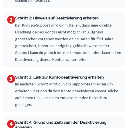
schließen möchtest.
Schritt 2: Hinweis auf Deaktivierung erhalten
2
Der Kunden-Support wird dir mitteilen, dass eine direkte
Löschung deines Kontos nicht möglich ist. Aufgrund
gesetzlicher Vorgaben werden deine Daten für fünf Jahre
gespeichert, bevor sie endgültig gelöscht werden. Der
Support kann dir jedoch bei der temporären oder dauerhaften
Deaktivierung deines Kontos weiterhelfen.
Schritt 3: Link zur Kontodeaktivierung erhalten
3
Im nächsten Schritt wirst du vom Support-Team einen Link
erhalten, über den du dein Konto deaktivieren kannst. Klicke
auf diesen Link, um in den entsprechenden Bereich zu
gelangen.
Schritt 4: Grund und Zeitraum der Deaktivierung
4
angeben