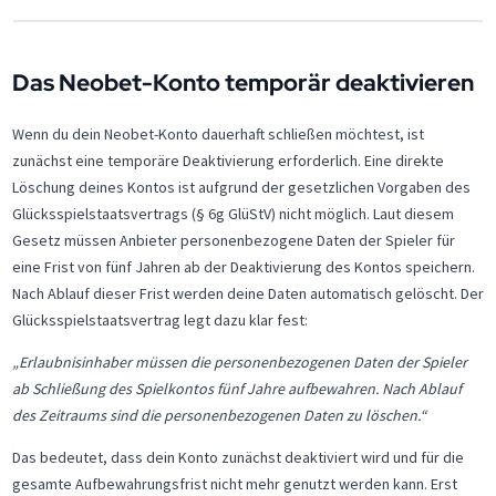
Das Neobet-Konto temporär deaktivieren
Wenn du dein Neobet-Konto dauerhaft schließen möchtest, ist
zunächst eine temporäre Deaktivierung erforderlich. Eine direkte
Löschung deines Kontos ist aufgrund der gesetzlichen Vorgaben des
Glücksspielstaatsvertrags (§ 6g GlüStV) nicht möglich. Laut diesem
Gesetz müssen Anbieter personenbezogene Daten der Spieler für
eine Frist von fünf Jahren ab der Deaktivierung des Kontos speichern.
Nach Ablauf dieser Frist werden deine Daten automatisch gelöscht. Der
Glücksspielstaatsvertrag legt dazu klar fest:
„Erlaubnisinhaber müssen die personenbezogenen Daten der Spieler
ab Schließung des Spielkontos fünf Jahre aufbewahren. Nach Ablauf
des Zeitraums sind die personenbezogenen Daten zu löschen.“
Das bedeutet, dass dein Konto zunächst deaktiviert wird und für die
gesamte Aufbewahrungsfrist nicht mehr genutzt werden kann. Erst