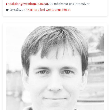
redaktion@wettbonus360.at
. Du möchtest uns intensiver
unterstützen?
Karriere bei wettbonus360.at