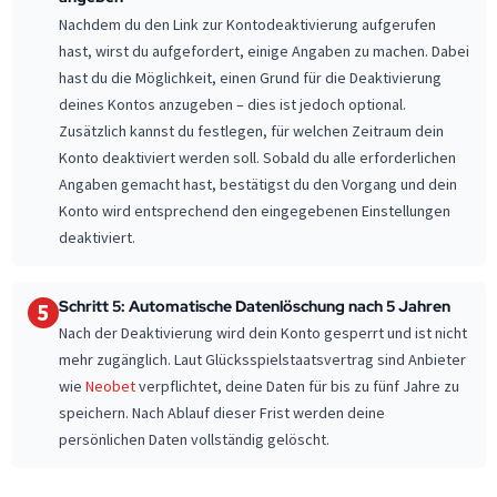
Nachdem du den Link zur Kontodeaktivierung aufgerufen
hast, wirst du aufgefordert, einige Angaben zu machen. Dabei
hast du die Möglichkeit, einen Grund für die Deaktivierung
deines Kontos anzugeben – dies ist jedoch optional.
Zusätzlich kannst du festlegen, für welchen Zeitraum dein
Konto deaktiviert werden soll. Sobald du alle erforderlichen
Angaben gemacht hast, bestätigst du den Vorgang und dein
Konto wird entsprechend den eingegebenen Einstellungen
deaktiviert.
Schritt 5: Automatische Datenlöschung nach 5 Jahren
5
Nach der Deaktivierung wird dein Konto gesperrt und ist nicht
mehr zugänglich. Laut Glücksspielstaatsvertrag sind Anbieter
wie
Neobet
verpflichtet, deine Daten für bis zu fünf Jahre zu
speichern. Nach Ablauf dieser Frist werden deine
persönlichen Daten vollständig gelöscht.