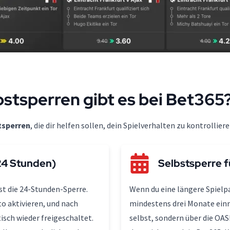
stsperren gibt es bei Bet365
tsperren
, die dir helfen sollen, dein Spielverhalten zu kontrollier
(24 Stunden)
Selbstsperre 
ist die 24-Stunden-Sperre.
Wenn du eine längere Spielp
o aktivieren, und nach
mindestens drei Monate einri
sch wieder freigeschaltet.
selbst, sondern über die OA