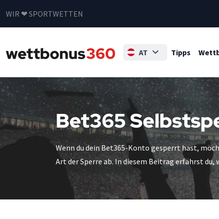
WIR ❤ SPORTWETTEN
AT
Tipps
Wett
Bet365 Selbstsp
Wenn du dein Bet365-Konto gesperrt hast, möchte
Art der Sperre ab. In diesem Beitrag erfährst d