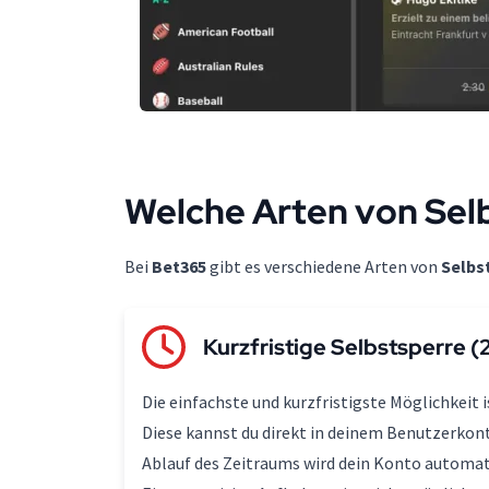
Welche Arten von Selb
Bei
Bet365
gibt es verschiedene Arten von
Selbs
Kurzfristige Selbstsperre 
Die einfachste und kurzfristigste Möglichkeit 
Diese kannst du direkt in deinem Benutzerkont
Ablauf des Zeitraums wird dein Konto automati