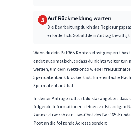
Auf Rückmeldung warten
5
Die Bearbeitung durch das Regierungspräsi
erforderlich. Sobald dein Antrag bewilli
Wenn du dein Bet365 Konto selbst gesperrt hast, 
endet automatisch, sodass du nichts weiter tun 
werden, um dein Wettkonto wieder freizuschalten
Sperrdatenbank blockiert ist. Eine einfache Nach
Sperrdatenbank hat.
In deiner Anfrage solltest du klar angeben, dass
folgende Informationen: deinen vollständigen Na
kannst du vorab den Live-Chat des Bet365-Kundens
Post an die folgende Adresse senden: