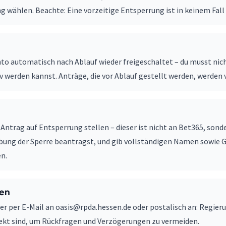
 wählen. Beachte: Eine vorzeitige Entsperrung ist in keinem Fall
nto automatisch nach Ablauf wieder freigeschaltet – du musst nic
iv werden kannst. Anträge, die vor Ablauf gestellt werden, werde
 Antrag auf Entsperrung stellen – dieser ist nicht an Bet365, so
fhebung der Sperre beantragst, und gib vollständigen Namen sowie
n.
den
r per E-Mail an oasis@rpda.hessen.de oder postalisch an: Regie
rekt sind, um Rückfragen und Verzögerungen zu vermeiden.