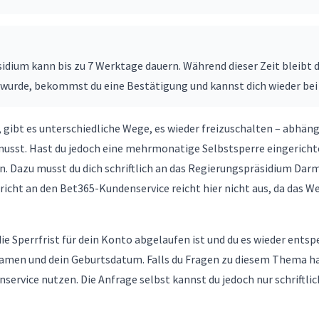
dium kann bis zu 7 Werktage dauern. Während dieser Zeit bleibt d
gt wurde, bekommst du eine Bestätigung und kannst dich wieder be
gibt es unterschiedliche Wege, es wieder freizuschalten – abhäng
musst. Hast du jedoch eine mehrmonatige Selbstsperre eingerichtet
. Dazu musst du dich schriftlich an das Regierungspräsidium Dar
richt an den Bet365-Kundenservice reicht hier nicht aus, da das W
 die Sperrfrist für dein Konto abgelaufen ist und du es wieder ent
men und dein Geburtsdatum. Falls du Fragen zu diesem Thema hast 
ervice nutzen. Die Anfrage selbst kannst du jedoch nur schriftlich