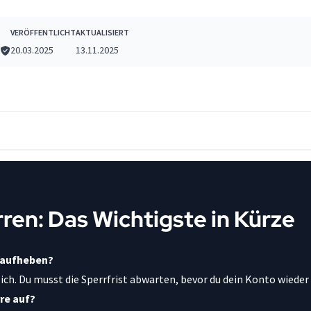
VERÖFFENTLICHT
AKTUALISIERT
20.03.2025
13.11.2025
en: Das Wichtigste in Kürze
 aufheben?
ich. Du musst die Sperrfrist abwarten, bevor du dein Konto wieder
re auf?