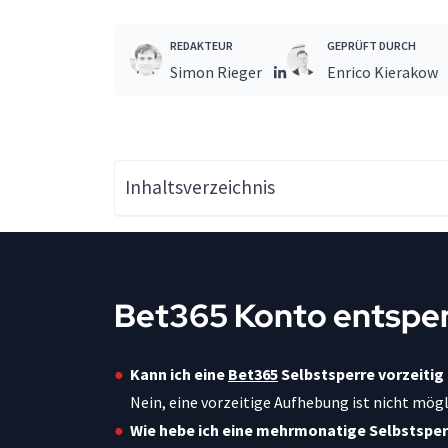
REDAKTEUR
GEPRÜFT DURCH
Simon Rieger
Enrico Kierakow
Inhaltsverzeichnis
Bet365 Konto entsperr
Kann ich eine
Bet365
Selbstsperre vorzeitig
Nein, eine vorzeitige Aufhebung ist nicht mögl
Wie hebe ich eine mehrmonatige Selbstsper