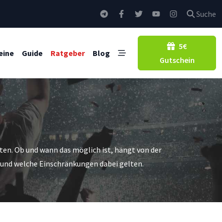
Suche
5€
eine
Guide
Ratgeber
Blog
Gutschein
ten. Ob und wann das möglich ist, hängt von der
n und welche Einschränkungen dabei gelten.