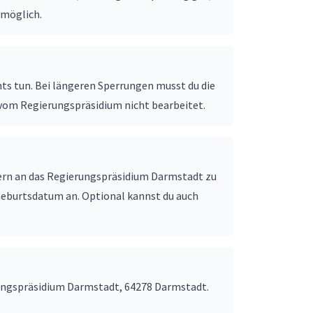
 möglich.
hts tun. Bei längeren Sperrungen musst du die
n vom Regierungspräsidium nicht bearbeitet.
ndern an das Regierungspräsidium Darmstadt zu
 Geburtsdatum an. Optional kannst du auch
rungspräsidium Darmstadt, 64278 Darmstadt.