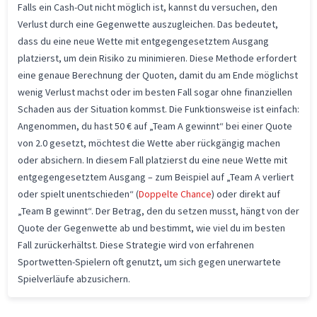
Falls ein Cash-Out nicht möglich ist, kannst du versuchen, den
Verlust durch eine Gegenwette auszugleichen. Das bedeutet,
dass du eine neue Wette mit entgegengesetztem Ausgang
platzierst, um dein Risiko zu minimieren. Diese Methode erfordert
eine genaue Berechnung der Quoten, damit du am Ende möglichst
wenig Verlust machst oder im besten Fall sogar ohne finanziellen
Schaden aus der Situation kommst. Die Funktionsweise ist einfach:
Angenommen, du hast 50 € auf „Team A gewinnt“ bei einer Quote
von 2.0 gesetzt, möchtest die Wette aber rückgängig machen
oder absichern. In diesem Fall platzierst du eine neue Wette mit
entgegengesetztem Ausgang – zum Beispiel auf „Team A verliert
oder spielt unentschieden“ (
Doppelte Chance
) oder direkt auf
„Team B gewinnt“. Der Betrag, den du setzen musst, hängt von der
Quote der Gegenwette ab und bestimmt, wie viel du im besten
Fall zurückerhältst. Diese Strategie wird von erfahrenen
Sportwetten-Spielern oft genutzt, um sich gegen unerwartete
Spielverläufe abzusichern.