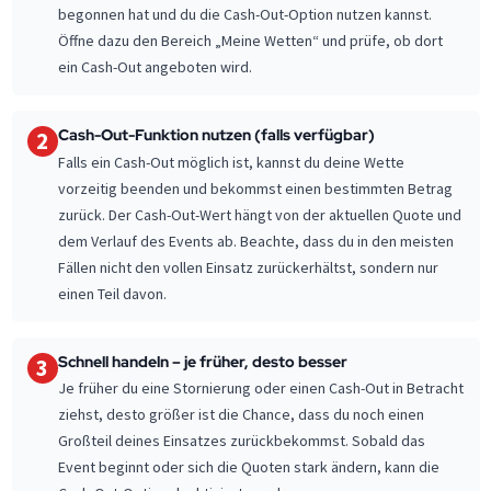
begonnen hat und du die Cash-Out-Option nutzen kannst.
Öffne dazu den Bereich „Meine Wetten“ und prüfe, ob dort
ein Cash-Out angeboten wird.
Cash-Out-Funktion nutzen (falls verfügbar)
2
Falls ein Cash-Out möglich ist, kannst du deine Wette
vorzeitig beenden und bekommst einen bestimmten Betrag
zurück. Der Cash-Out-Wert hängt von der aktuellen Quote und
dem Verlauf des Events ab. Beachte, dass du in den meisten
Fällen nicht den vollen Einsatz zurückerhältst, sondern nur
einen Teil davon.
Schnell handeln – je früher, desto besser
3
Je früher du eine Stornierung oder einen Cash-Out in Betracht
ziehst, desto größer ist die Chance, dass du noch einen
Großteil deines Einsatzes zurückbekommst. Sobald das
Event beginnt oder sich die Quoten stark ändern, kann die