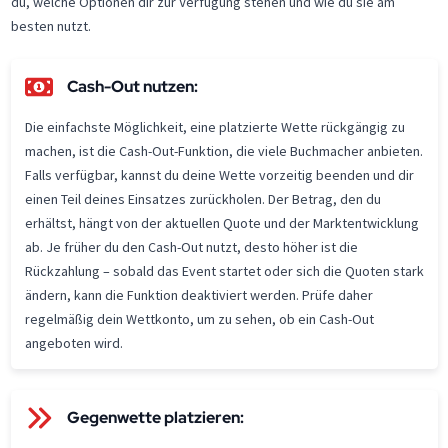
du, welche Optionen dir zur Verfügung stehen und wie du sie am
besten nutzt.
Cash-Out nutzen:
Die einfachste Möglichkeit, eine platzierte Wette rückgängig zu
machen, ist die Cash-Out-Funktion, die viele Buchmacher anbieten.
Falls verfügbar, kannst du deine Wette vorzeitig beenden und dir
einen Teil deines Einsatzes zurückholen. Der Betrag, den du
erhältst, hängt von der aktuellen Quote und der Marktentwicklung
ab. Je früher du den Cash-Out nutzt, desto höher ist die
Rückzahlung – sobald das Event startet oder sich die Quoten stark
ändern, kann die Funktion deaktiviert werden. Prüfe daher
regelmäßig dein Wettkonto, um zu sehen, ob ein Cash-Out
angeboten wird.
Gegenwette platzieren: