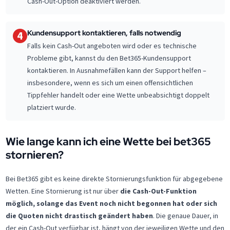
Cash-Out-Option deaktiviert werden.
Kundensupport kontaktieren, falls notwendig
4
Falls kein Cash-Out angeboten wird oder es technische
Probleme gibt, kannst du den Bet365-Kundensupport
kontaktieren. In Ausnahmefällen kann der Support helfen –
insbesondere, wenn es sich um einen offensichtlichen
Tippfehler handelt oder eine Wette unbeabsichtigt doppelt
platziert wurde.
Wie lange kann ich eine Wette bei bet365
stornieren?
Bei Bet365 gibt es keine direkte Stornierungsfunktion für abgegebene
Wetten. Eine Stornierung ist nur über
die Cash-Out-Funktion
möglich, solange das Event noch nicht begonnen hat oder sich
die Quoten nicht drastisch geändert haben
. Die genaue Dauer, in
der ein Cash-Out verfügbar ist, hängt von der jeweiligen Wette und den