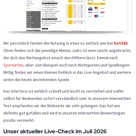
Wir persönlich fanden die Nutzung in etwa so einfach wie bei
bet365
.
Oben finden sich die jeweilige Menüs. Links ist eine Leiste angebracht,
die dich das Wettangebot einach durchfiltern lässt. Einmal nach
Sportarten
, aber zum Beispiel auch nach Wettquoten und Spielbeginn.
Mittig finden wir einen kleinen Einblick in das Live Angebot und weitere
unten die heute anstehenden Spiele.
Das Interface ist wirklich schnell und leicht zu verstehen und sollte
selbst für Neukunden sofort verständlich sein. In unserem Interwetten
Test empfanden wir die Webseite als sehr gelungen. Das hat uns
definitiv gut gefallen und wird in unseren Interwetten Bewertungen
positiv vermerkt.
Unser aktueller Live-Check im Juli 2026