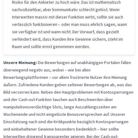
Risiko für den Anbieter zu hoch wäre. Das ist mathematisch
nachvollziehbar, aber kommunikativ schlecht gelöst. Wenn
Interwetten massiv mit dieser Funktion wirbt, sollte sie auch
verlässlich funktionieren – oder man muss ehrlich sagen, wann
sie verfügbar ist und wann nicht. Der Vorwurf, dass gezielt
verhindert wird, dass Kunden ihre Gewinne sichern, steht im
Raum und sollte ernst genommen werden.
Unsere Meinung:
Die Bewertungen auf unabhängigen Portalen fallen
überwiegend negativ aus, wobei – wie bei allen
Bewertungsplattformen – vor allem frustrierte Nutzer ihre Meinung
äußern. Zufriedene Kunden geben seltener Bewertungen ab, was das
Bild verzerren kann. Neben den Hauptproblemen mit Kontosperrungen
und der Cash-out-Funktion tauchen auch Beschwerden über
manipulationsverdächtige Slots, lange Auszahlungszeiten am
Wochenende und nicht eingelöste Bonusversprechen auf. Unserer
Einschätzung nach sind die Kritikpunkte bezüglich Kontosperrungen
und einbehaltener Gewinne besonders bedenklich – hier sollte
Interwetten dringend transparenter agieren. Bei der Cash-out-