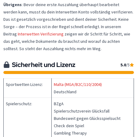
Übrigens
: Bevor deine erste Auszahlung überhaupt bearbeitet
werden kann, musst du dein Interwetten Konto vollständig verifizieren.
Das ist gesetzlich vorgeschrieben und dient deiner Sicherheit. Keine
Sorge – der Prozess ist in der Regel schnell erledigt. In unserem
Beitrag
Interwetten Verifizierung
zeigen wir dir Schritt für Schritt, wie
das geht, welche Dokumente du brauchst und worauf du achten
solltest. So steht der Auszahlung nichts mehr im Weg.
Sicherheit und Lizenz
5.0
/5
Sportwetten Lizenz:
Malta (MGA/B2C/110/2004)
Deutschland
Spielerschutz:
BZgA
Spielerschutzverein Glücksfall
Bundesweit gegen Glücksspielsucht
Check dein Spiel
Gambling Therapy