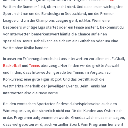
Wetten die Nummer 1 ist, überrascht nicht. Und dass es im wichtigsten
Sport nicht nur um die Bundesliga in Deutschland, um die Premier
League und um die Champions League geht, ist klar. Wenn eine
besonders wichtige Liga startet oder ein Finale ansteht, bekommst du
von Interwetten bemerkenswert häufig die Chance auf einen
speziellen Bonus. Dabei kann es sich um ein Guthaben oder um eine
Wette ohne Risiko handeln.
In unserem Erfahrungsbericht hat uns Interwetten vor allem mit Fußball,
Basketball
und
Tennis
überzeugt. Hier finden wir die größte Auswahl
und finden, dass Interwetten gerade bei Tennis im Vergleich zur
Konkurrenz eine gute Figur abgibt. Und das betrifft auch die
Wettmärkte innerhalb der jeweiligen Events. Beim Tennis hat
Interwetten also die Nase vorne.
Bei den exotischen Sportarten findest du beispielsweise auch den
Wintersport vor, der sicherlich nicht nur für die Kunden aus Österreich
in das Programm aufgenommen wurde. Grundsätzlich muss man sagen,
dass viel geboten wird, auch virtueller Sport. Vom Programm her sieht