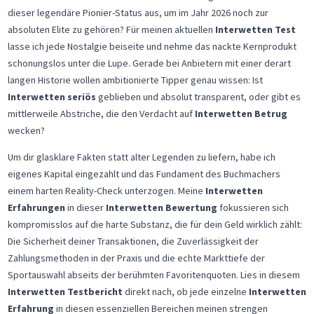
dieser legendäre Pionier-Status aus, um im Jahr 2026 noch zur
absoluten Elite zu gehören? Für meinen aktuellen
Interwetten Test
lasse ich jede Nostalgie beiseite und nehme das nackte Kernprodukt
schonungslos unter die Lupe. Gerade bei Anbietern mit einer derart
langen Historie wollen ambitionierte Tipper genau wissen: Ist
Interwetten seriös
geblieben und absolut transparent, oder gibt es
mittlerweile Abstriche, die den Verdacht auf
Interwetten Betrug
wecken?
Um dir glasklare Fakten statt alter Legenden zu liefern, habe ich
eigenes Kapital eingezahlt und das Fundament des Buchmachers
einem harten Reality-Check unterzogen. Meine
Interwetten
Erfahrungen
in dieser
Interwetten Bewertung
fokussieren sich
kompromisslos auf die harte Substanz, die für dein Geld wirklich zählt:
Die Sicherheit deiner Transaktionen, die Zuverlässigkeit der
Zahlungsmethoden in der Praxis und die echte Markttiefe der
Sportauswahl abseits der berühmten Favoritenquoten. Lies in diesem
Interwetten Testbericht
direkt nach, ob jede einzelne
Interwetten
Erfahrung
in diesen essenziellen Bereichen meinen strengen