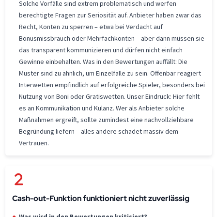
Solche Vorfälle sind extrem problematisch und werfen
berechtigte Fragen zur Seriosität auf. Anbieter haben zwar das
Recht, Konten zu sperren – etwa bei Verdacht auf
Bonusmissbrauch oder Mehrfachkonten – aber dann müssen sie
das transparent kommunizieren und dürfen nicht einfach
Gewinne einbehalten. Was in den Bewertungen auffällt: Die
Muster sind zu ähnlich, um Einzelfälle zu sein. Offenbar reagiert
Interwetten empfindlich auf erfolgreiche Spieler, besonders bei
Nutzung von Boni oder Gratiswetten. Unser Eindruck: Hier fehlt
es an Kommunikation und Kulanz. Wer als Anbieter solche
Maßnahmen ergreift, sollte zumindest eine nachvollziehbare
Begründung liefern – alles andere schadet massiv dem
Vertrauen.
Cash-out-Funktion funktioniert nicht zuverlässig
Was wird in den Bewertungen kritisiert?