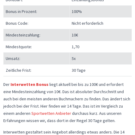
Bonus in Prozent:
100%
Bonus Code:
Nicht erforderlich
Mindesteinzahlung:
10€
Mindestquote:
1,70
Umsatz:
5x
Zeitliche Frist:
30 Tage
Der
Interwetten Bonus
liegt aktuell bei bis zu 100€ und erfordert
eine Mindesteinzahlung von 10€. Das ist absoluter Durchschnitt und
auch bei den meisten anderen Buchmachern zu finden. Das ändert sich
jedoch bei der Frist. Hier finden wir 14 Tage. Das ist im Vergleich zu
einem anderen
Sportwetten Anbieter
durchaus kurz. Aus unseren
Erfahrungen wissen wir, dass dort in der Regel 30 Tage gelten.
Interwetten gestaltet sein Angebot allerdings etwas anders. Die 14