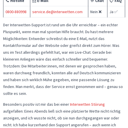
📞
Hotline
📩
E-Mail
💬
Chat
📋
FAQ
0800-880998
service.de@interwetten.com
Nein ❌
Ja ✅
Der Interwetten-Support ist rund um die Uhr erreichbar – ein echter
Pluspunkt, wenn man mal spontan Hilfe braucht. Du hast mehrere
Möglichkeiten: Entweder schreibst du eine E-Mail, nutzt das
Kontaktformular auf der Website oder greifst direkt zum Hörer. Was
uns im Test allerdings gefehlt hat, war ein Live-Chat. Gerade bei
kleineren Anliegen wäre das einfach schneller und bequemer.
Trotzdem: Die Mitarbeiter:innen, mit denen wir gesprochen haben,
waren durchweg freundlich, konnten alle auf Deutsch kommunizieren
und haben sich wirklich Mühe gegeben, eine passende Lösung zu
finden. Man merkt, dass der Service ernst genommen wird – genau so
sollte es sein.
Besonders positiv ist mir das bei einer
Interwetten Störung
aufgefallen: Eines Abends ließ sich eine platzierte Wette nicht richtig
anzeigen, und ich wusste nicht, ob sie nun durchgegangen war oder
nicht. Ich habe kurzerhand den Support angerufen – auch wenn ich