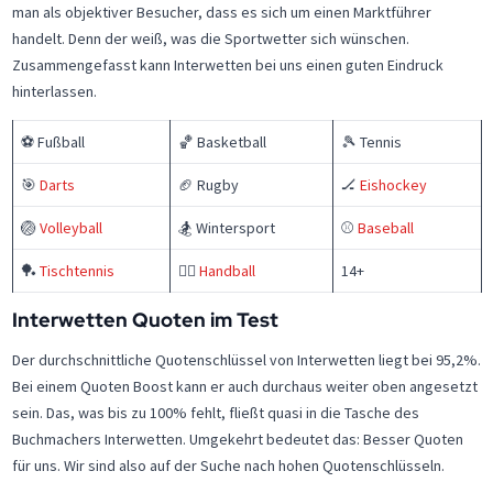
man als objektiver Besucher, dass es sich um einen Marktführer
handelt. Denn der weiß, was die Sportwetter sich wünschen.
Zusammengefasst kann Interwetten bei uns einen guten Eindruck
hinterlassen.
⚽ Fußball
🏀 Basketball
🎾 Tennis
🎯
Darts
🏈 Rugby
🏒
Eishockey
🏐
Volleyball
🏂 Wintersport
⚾
Baseball
🏓
Tischtennis
🤾‍♂
Handball
14+
Interwetten Quoten im Test
Der durchschnittliche Quotenschlüssel von Interwetten liegt bei 95,2%.
Bei einem Quoten Boost kann er auch durchaus weiter oben angesetzt
sein. Das, was bis zu 100% fehlt, fließt quasi in die Tasche des
Buchmachers Interwetten. Umgekehrt bedeutet das: Besser Quoten
für uns. Wir sind also auf der Suche nach hohen Quotenschlüsseln.