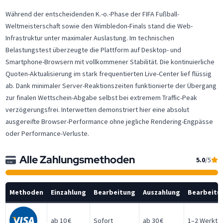
Während der entscheidenden K.-o.-Phase der FIFA Fußball-
Weltmeisterschaft sowie den Wimbledon-Finals stand die Web-
Infrastruktur unter maximaler Auslastung. Im technischen
Belastungstest überzeugte die Plattform auf Desktop- und
Smartphone-Browsern mit vollkommener Stabilität. Die kontinuierliche
Quoten-Aktualisierung im stark frequentierten Live-Center lief flüssig
ab. Dank minimaler Server-Reaktionszeiten funktionierte der Übergang
zur finalen Wettschein-Abgabe selbst bei extremem Traffic-Peak
verzögerungsfrei. Interwetten demonstriert hier eine absolut
ausgereifte Browser-Performance ohne jegliche Rendering-Engpässe
oder Performance-Verluste.
Alle Zahlungsmethoden
5.0
/5
Methoden
Einzahlung
Bearbeitung
Auszahlung
Bearbeitu
ab 10 €
Sofort
ab 30 €
1–2 Werkta