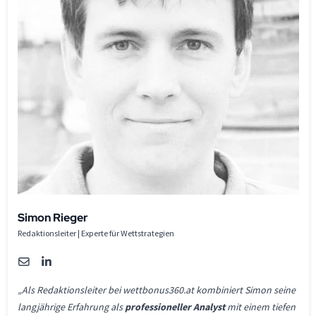
Simon Rieger
Redaktionsleiter | Experte für
Wettstrategien
„Als Redaktionsleiter bei wettbonus360.at kombiniert Simon seine
langjährige Erfahrung als
professioneller Analyst
mit einem tiefen