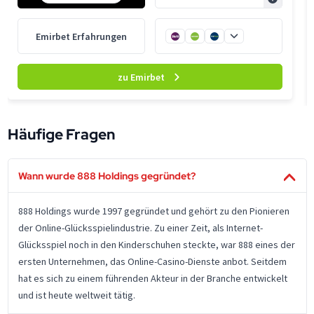
Emirbet Erfahrungen
zu Emirbet
Häufige Fragen
Wann wurde 888 Holdings gegründet?
888 Holdings wurde 1997 gegründet und gehört zu den Pionieren
der Online-Glücksspielindustrie. Zu einer Zeit, als Internet-
Glücksspiel noch in den Kinderschuhen steckte, war 888 eines der
ersten Unternehmen, das Online-Casino-Dienste anbot. Seitdem
hat es sich zu einem führenden Akteur in der Branche entwickelt
und ist heute weltweit tätig.