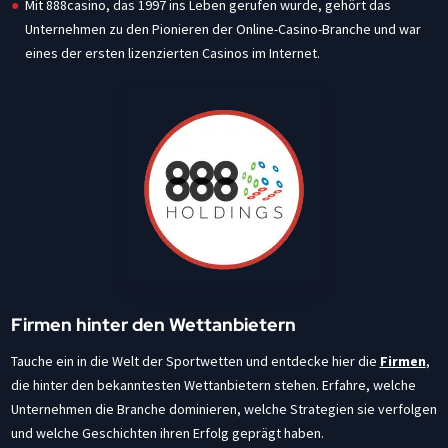
Mit 888casino, das 1997 ins Leben gerufen wurde, gehört das
Unternehmen zu den Pionieren der Online-Casino-Branche und war
eines der ersten lizenzierten Casinos im Internet.
Firmen hinter den Wettanbietern
Tauche ein in die Welt der Sportwetten und entdecke hier die
Firmen
,
die hinter den bekanntesten Wettanbietern stehen. Erfahre, welche
Unternehmen die Branche dominieren, welche Strategien sie verfolgen
und welche Geschichten ihren Erfolg geprägt haben.