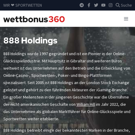
WIR ❤ SPORTWETTEN
Suche
888 Holdings
888 Holdings wurde 1997 gegründet und ist ein Pionier in der Online-
Glücksspielindustrie. Mit Hauptsitz in Gibraltar und weiteren Büros
weltweit ist das Unternehmen auf den Betrieb und die Entwicklung von
Online-Casino-, Sportwetten-, Poker- und Bingo-Plattformen
spezialisiert. Seit 2005 ist 888 Holdings an der London Stock Exchange
gelistet und gehört zu den führenden Akteuren der iGaming-Branche.
Ein großer Meilenstein in der jüngeren Geschichte war die Übernahme
der nicht-amerikanischen Geschäfte von
William Hill
im Jahr 2022, die
das Unternehmen als globalen Marktführer für Online-Glücksspiele und
Sportwetten weiter etablierte.
888 Holdings betreibt einige der bekanntesten Marken in der Branche,