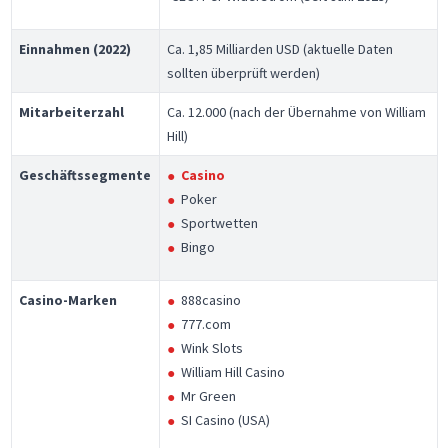
Einnahmen (2022)
Ca. 1,85 Milliarden USD (aktuelle Daten
sollten überprüft werden)
Mitarbeiterzahl
Ca. 12.000 (nach der Übernahme von William
Hill)
Geschäftssegmente
Casino
Poker
Sportwetten
Bingo
Casino-Marken
888casino
777.com
Wink Slots
William Hill Casino
Mr Green
SI Casino (USA)