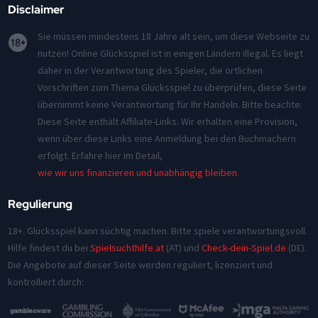
Disclaimer
Sie müssen mindestens 18 Jahre alt sein, um diese Webseite zu
nutzen! Online Glücksspiel ist in einigen Ländern illegal. Es liegt
daher in der Verantwortung des Spieler, die örtlichen
Vorschriften zum Thema Glücksspiel zu überprüfen, diese Seite
übernimmt keine Verantwortung für Ihr Handeln. Bitte beachte:
Diese Seite enthält Affiliate-Links. Wir erhalten eine Provision,
wenn über diese Links eine Anmeldung bei den Buchmachern
erfolgt. Erfahre hier im Detail,
wie wir uns finanzieren und unabhängig bleiben
.
Regulierung
18+. Glücksspiel kann süchtig machen. Bitte spiele verantwortungsvoll.
Hilfe findest du bei
Spielsuchthilfe.at
(AT) und
Check-dein-Spiel.de
(DE).
Die Angebote auf dieser Seite werden reguliert, lizenziert und
kontrolliert durch: