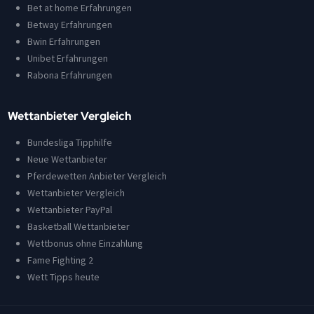
Bet at home Erfahrungen
Betway Erfahrungen
Bwin Erfahrungen
Unibet Erfahrungen
Rabona Erfahrungen
Wettanbieter Vergleich
Bundesliga Tipphilfe
Neue Wettanbieter
Pferdewetten Anbieter Vergleich
Wettanbieter Vergleich
Wettanbieter PayPal
Basketball Wettanbieter
Wettbonus ohne Einzahlung
Fame Fighting 2
Wett Tipps heute