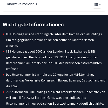
Inhaltsverzeichnis
Wichtigste Informationen
888 Holdings wurde ursprünglich unter dem Namen Virtual Holdings
Limited gegründet, bevor es seinen heute bekannten Namen
annahm.
888 Holdings ist seit 2005 an der London Stock Exchange (LSE)
gelistet und ein Bestandteil des FTSE 250 Index, der die größten
Unternehmen außerhalb der Top 100 des britischen Aktienmarktes
umfasst.
Das Unternehmen ist in mehr als 20 regulierten Märkten tätig,
darunter das Vereinigte Königreich, Italien, Spanien, Deutschland und
die USA.
2022 übernahm 888 Holdings die nicht-amerikanischen Geschäfte von
William Hill für 2,2 Milliarden Pfund, was den Einfluss des
Unternehmens im europäischen Sportwettenmarkt deutlich stärkte.