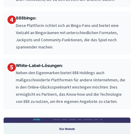
888bingo:
4
Diese Plattform richtet sich an Bingo-Fans und bietet eine
Vielzahl an Bingoräumen mit unterschiedlichen Formaten,
Jackpots und Community-Funktionen, die das Spiel noch
spannender machen.
White-Label-Lösungen:
5
Neben den Eigenmarken bietet 888 Holdings auch
maßgeschneiderte Plattformen für andere Unternehmen, die
in den Online-Glücksspielmarkt einsteigen möchten. Dies
ermöglicht es Partnern, das Know-how und die Technologie
von 888 zu nutzen, um ihre eigenen Angebote zu starten.