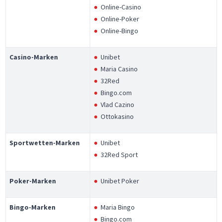
Online-Casino
Online-Poker
Online-Bingo
Casino-Marken
Unibet
Maria Casino
32Red
Bingo.com
Vlad Cazino
Ottokasino
Sportwetten-Marken
Unibet
32Red Sport
Poker-Marken
Unibet Poker
Bingo-Marken
Maria Bingo
Bingo.com