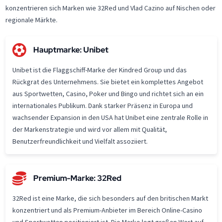
konzentrieren sich Marken wie 32Red und Vlad Cazino auf Nischen oder
regionale Märkte.
Hauptmarke: Unibet
Unibet ist die Flaggschiff-Marke der Kindred Group und das
Rückgrat des Unternehmens. Sie bietet ein komplettes Angebot
aus Sportwetten, Casino, Poker und Bingo und richtet sich an ein
internationales Publikum. Dank starker Präsenz in Europa und
wachsender Expansion in den USA hat Unibet eine zentrale Rolle in
der Markenstrategie und wird vor allem mit Qualität,
Benutzerfreundlichkeit und Vielfalt assoziiert.
Premium-Marke: 32Red
32Red ist eine Marke, die sich besonders auf den britischen Markt
konzentriert und als Premium-Anbieter im Bereich Online-Casino
und Sportwetten positioniert ist. Die Marke legt großen Wert auf