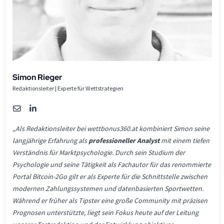
Simon Rieger
Redaktionsleiter | Experte für
Wettstrategien
„Als Redaktionsleiter bei wettbonus360.at kombiniert Simon seine
langjährige Erfahrung als
professioneller Analyst
mit einem tiefen
Verständnis für Marktpsychologie. Durch sein Studium der
Psychologie und seine Tätigkeit als Fachautor für das renommierte
Portal Bitcoin-2Go gilt er als Experte für die Schnittstelle zwischen
modernen Zahlungssystemen und datenbasierten Sportwetten.
Während er früher als Tipster eine große Community mit präzisen
Prognosen unterstützte, liegt sein Fokus heute auf der Leitung