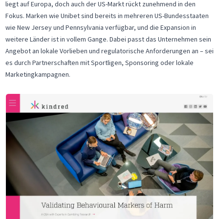
liegt auf Europa, doch auch der US-Markt rückt zunehmend in den
Fokus. Marken wie Unibet sind bereits in mehreren US-Bundesstaaten
wie New Jersey und Pennsylvania verfügbar, und die Expansion in
weitere Länder ist in vollem Gange. Dabei passt das Unternehmen sein
Angebot an lokale Vorlieben und regulatorische Anforderungen an – sei
es durch Partnerschaften mit Sportligen, Sponsoring oder lokale
Marketingkampagnen.