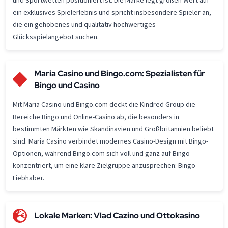
ein exklusives Spielerlebnis und spricht insbesondere Spieler an,
die ein gehobenes und qualitativ hochwertiges
Glücksspielangebot suchen.
Maria Casino und Bingo.com: Spezialisten für
Bingo und Casino
Mit Maria Casino und Bingo.com deckt die Kindred Group die
Bereiche Bingo und Online-Casino ab, die besonders in
bestimmten Märkten wie Skandinavien und Großbritannien beliebt
sind. Maria Casino verbindet modernes Casino-Design mit Bingo-
Optionen, während Bingo.com sich voll und ganz auf Bingo
konzentriert, um eine klare Zielgruppe anzusprechen: Bingo-
Liebhaber.
Lokale Marken: Vlad Cazino und Ottokasino