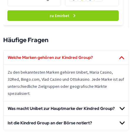
zu Emirbet
Häufige Fragen
Welche Marken gehören zur Kindred Group?
Zu den bekanntesten Marken gehören Unibet, Maria Casino,
32Red, Bingo.com, Vlad Cazino und Ottokasino. Jede Marke ist auf
unterschiedliche Zielgruppen oder geografische Märkte
spezialisiert.
Was macht Unibet zur Hauptmarke der Kindred Group?
Ist die Kindred Group an der Börse notiert?