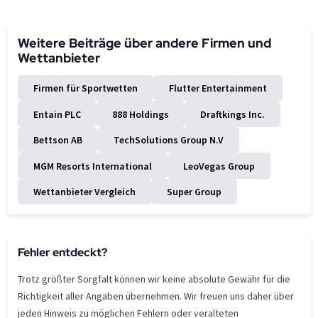
Weitere Beiträge über andere Firmen und
Wettanbieter
Firmen für Sportwetten
Flutter Entertainment
Entain PLC
888 Holdings
Draftkings Inc.
Bettson AB
TechSolutions Group N.V
MGM Resorts International
LeoVegas Group
Wettanbieter Vergleich
Super Group
Fehler entdeckt?
Trotz größter Sorgfalt können wir keine absolute Gewähr für die
Richtigkeit aller Angaben übernehmen. Wir freuen uns daher über
jeden Hinweis zu möglichen Fehlern oder veralteten