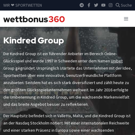
WIR ❤ SPORTWETTEN
Suche
Kindred Group
Die Kindred Group ist ein führender Anbieter im Bereich Online-
Glücksspiel und wurde 1997 in Schweden unter dem Namen
Unibet
Group gegründet. Ursprünglich startete das Unternehmen mit der Idee,
Sportwetten über eine innovative, benutzerfreundliche Plattform
anzubieten. Seitdem hat es sich stark diversifiziert und zählt heute zu
den größten Glücksspielunternehmen weltweit. Im Jahr 2016 erfolgte
die Umbenennung in Kindred Group, um die wachsende Markenvielfalt
und das breite Angebot besser zu reflektieren.
Der Hauptsitz befindet sich in Valletta, Malta, und die Kindred Group ist
an der Nasdaq Stockholm notiert. Mit einer internationalen Reichweite
und einer starken Präsenz in Europa sowie einer wachsenden