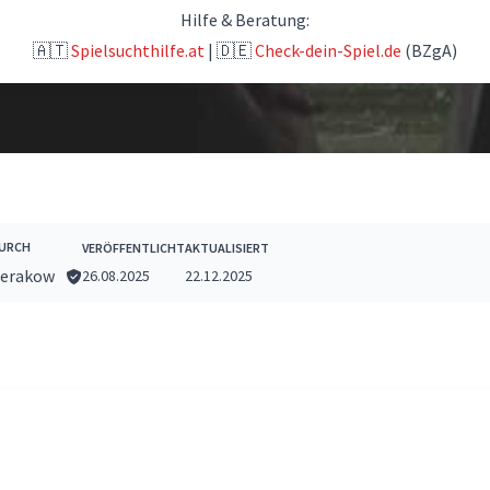
Hilfe & Beratung:
🇦🇹
Spielsuchthilfe.at
| 🇩🇪
Check-dein-Spiel.de
(BZgA)
DURCH
VERÖFFENTLICHT
AKTUALISIERT
ierakow
26.08.2025
22.12.2025