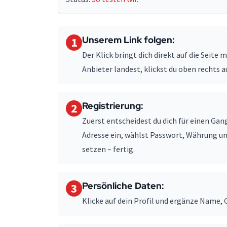
Unserem Link folgen:
1
Der Klick bringt dich direkt auf die Seite
Anbieter landest, klickst du oben rechts a
Registrierung:
2
Zuerst entscheidest du dich für einen Ga
Adresse ein, wählst Passwort, Währung un
setzen – fertig.
Persönliche Daten:
3
Klicke auf dein Profil und ergänze Name,