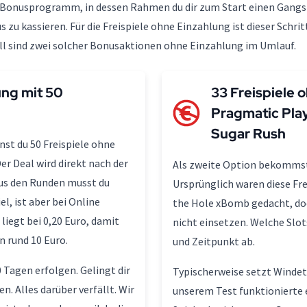
 Bonusprogramm, in dessen Rahmen du dir zum Start einen Gangst
kassieren. Für die Freispiele ohne Einzahlung ist dieser Schritt 
ll sind zwei solcher Bonusaktionen ohne Einzahlung im Umlauf.
ung mit 50
33 Freispiele 
Pragmatic Pla
Sugar Rush
st du 50 Freispiele ohne
er Deal wird direkt nach der
Als zweite Option bekommst 
aus den Runden musst du
Ursprünglich waren diese Fre
l, ist aber bei Online
the Hole xBomb gedacht, doc
 liegt bei 0,20 Euro, damit
nicht einsetzen. Welche Slot
 rund 10 Euro.
und Zeitpunkt ab.
Tagen erfolgen. Gelingt dir
Typischerweise setzt Windett
en. Alles darüber verfällt. Wir
unserem Test funktionierte e