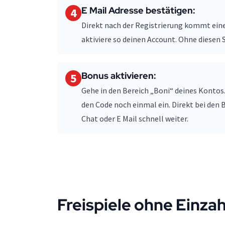
E Mail Adresse bestätigen:
4
Direkt nach der Registrierung kommt eine 
aktiviere so deinen Account. Ohne diesen 
Bonus aktivieren:
5
Gehe in den Bereich „Boni“ deines Kontos. 
den Code noch einmal ein. Direkt bei den 
Chat oder E Mail schnell weiter.
Freispiele ohne Einza