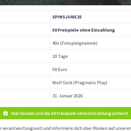
SPINSJUNE25
50 Freispiele ohne Einzahlung
40x (Freispielgewinne)
10 Tage
50 Euro
Wolf Gold (Pragmatic Play)
31. Januar 2026
Hier klicken und die 50 Freispiele ohne Einzahlung sichern!
e verantwortungsvoll und informiere dich über Risiken auf unserer