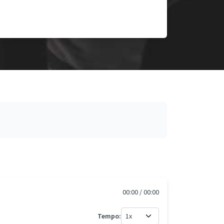
00:00 / 00:00
Tempo: