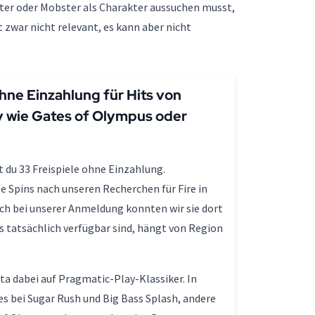
er oder Mobster als Charakter aussuchen musst,
zwar nicht relevant, es kann aber nicht
ohne Einzahlung für Hits von
y wie Gates of Olympus oder
du 33 Freispiele ohne Einzahlung.
e Spins nach unseren Recherchen für Fire in
h bei unserer Anmeldung konnten wir sie dort
s tatsächlich verfügbar sind, hängt von Region
a dabei auf Pragmatic-Play-Klassiker. In
s bei Sugar Rush und Big Bass Splash, andere