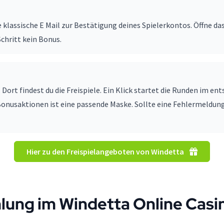
klassische E Mail zur Bestätigung deines Spielerkontos. Öffne das 
Schritt kein Bonus.
Dort findest du die Freispiele. Ein Klick startet die Runden im ent
Bonusaktionen ist eine passende Maske. Sollte eine Fehlermeldung 
Hier zu den Freispielangeboten von Windetta
hlung im Windetta Online Casi