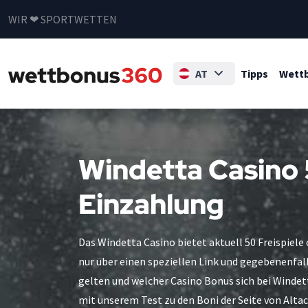
WIR ❤ SPORTWETTEN
AT
Tipps
Wett
Windetta Casino 
Einzahlung
Das Windetta Casino bietet aktuell 50 Freispiele 
nur über einen speziellen Link und gegebenenfal
gelten und welcher Casino Bonus sich bei Windett
mit unserem Test zu den Boni der Seite von Altac