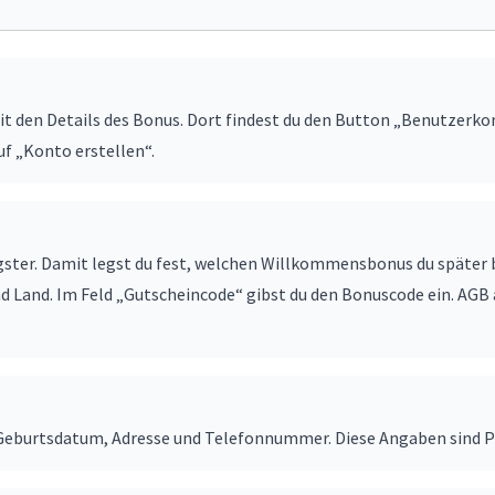
 mit den Details des Bonus. Dort findest du den Button „Benutzerko
uf „Konto erstellen“.
ngster. Damit legst du fest, welchen Willkommensbonus du später
d Land. Im Feld „Gutscheincode“ gibst du den Bonuscode ein. AGB
 Geburtsdatum, Adresse und Telefonnummer. Diese Angaben sind Pfl