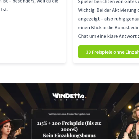
 ist – besonders, weil du die
Spieler berichten von Gates
fst.
Wichtig: Bei der Aktivierung
angezeigt – also ruhig genau
einen Blick in die Bonusbed
Chat um eine klare Antwort z
33 Freispiele ohne Einza