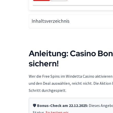
Inhaltsverzeichnis
Anleitung: Casino Bon
sichern!
Wer die Free Spins im Windetta Casino aktivier
und den Deal auswählen, reicht nicht. Die Aktion 
Schritt durchgespielt.
🛡️
Bonus-Check am 22.12.2025:
Dieses Angeb
Status.
So testen wir.