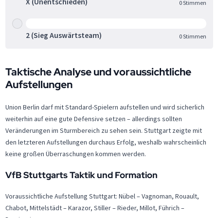
X (Unentschieden)
0
Stimmen
0%
2 (Sieg Auswärtsteam)
0
Stimmen
Taktische Analyse und voraussichtliche
Aufstellungen
Union Berlin darf mit Standard-Spielern aufstellen und wird sicherlich
weiterhin auf eine gute Defensive setzen – allerdings sollten
Veränderungen im Sturmbereich zu sehen sein. Stuttgart zeigte mit
den letzteren Aufstellungen durchaus Erfolg, weshalb wahrscheinlich
keine großen Überraschungen kommen werden.
VfB Stuttgarts Taktik und Formation
Voraussichtliche Aufstellung Stuttgart: Nübel – Vagnoman, Rouault,
Chabot, Mittelstädt – Karazor, Stiller – Rieder, Millot, Führich –