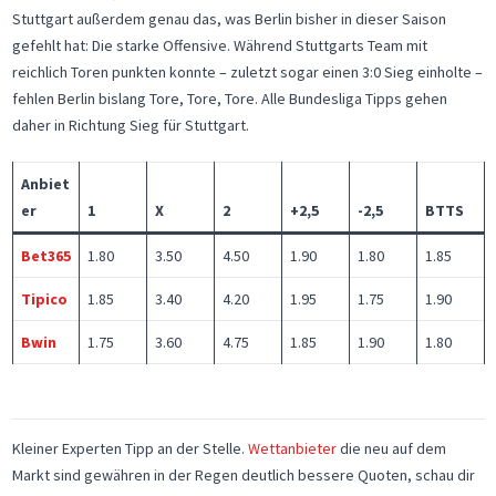
Stuttgart außerdem genau das, was Berlin bisher in dieser Saison
gefehlt hat: Die starke Offensive. Während Stuttgarts Team mit
reichlich Toren punkten konnte – zuletzt sogar einen 3:0 Sieg einholte –
fehlen Berlin bislang Tore, Tore, Tore. Alle Bundesliga Tipps gehen
daher in Richtung Sieg für Stuttgart.
Anbiet
er
1
X
2
+2,5
-2,5
BTTS
Bet365
1.80
3.50
4.50
1.90
1.80
1.85
Tipico
1.85
3.40
4.20
1.95
1.75
1.90
Bwin
1.75
3.60
4.75
1.85
1.90
1.80
Kleiner Experten Tipp an der Stelle.
Wettanbieter
die neu auf dem
Markt sind gewähren in der Regen deutlich bessere Quoten, schau dir