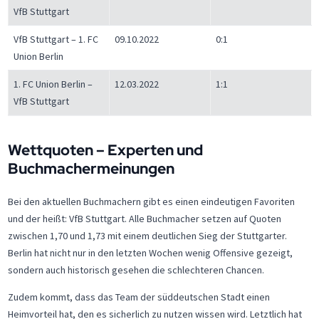
VfB Stuttgart
VfB Stuttgart – 1. FC
09.10.2022
0:1
Union Berlin
1. FC Union Berlin –
12.03.2022
1:1
VfB Stuttgart
Wettquoten – Experten und
Buchmachermeinungen
Bei den aktuellen Buchmachern gibt es einen eindeutigen Favoriten
und der heißt: VfB Stuttgart. Alle Buchmacher setzen auf Quoten
zwischen 1,70 und 1,73 mit einem deutlichen Sieg der Stuttgarter.
Berlin hat nicht nur in den letzten Wochen wenig Offensive gezeigt,
sondern auch historisch gesehen die schlechteren Chancen.
Zudem kommt, dass das Team der süddeutschen Stadt einen
Heimvorteil hat, den es sicherlich zu nutzen wissen wird. Letztlich hat