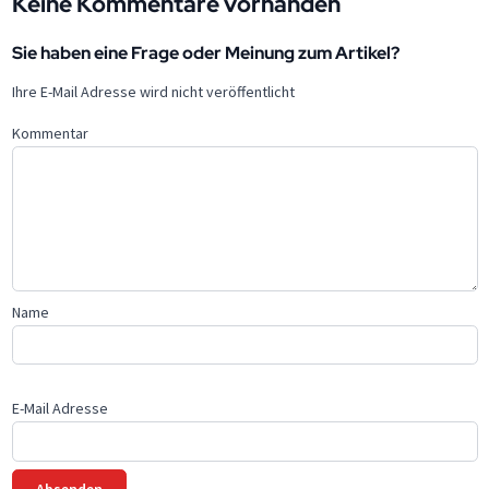
Keine Kommentare vorhanden
Sie haben eine Frage oder Meinung zum Artikel?
Ihre E-Mail Adresse wird nicht veröffentlicht
Kommentar
Name
E-Mail Adresse