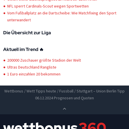
NFL sperrt Cardinals-Scout wegen Sportwetten
Vom Fußballplatz an die Dartscheibe: Wie Matchfixing den Sport
unterwandert
Die Übersicht zur Liga
Aktuell im Trend 🔥
200000 Zuschauer größte Stadion der Welt
Ultras Deutschland Rangliste
1 Euro einzahlen 20 bekommen
Wettbonus
/
Wett Tipps heute
/
Fussball
/
Stuttgart – Union Berlin Tipp
06.12.2024 Prognosen und Quoten