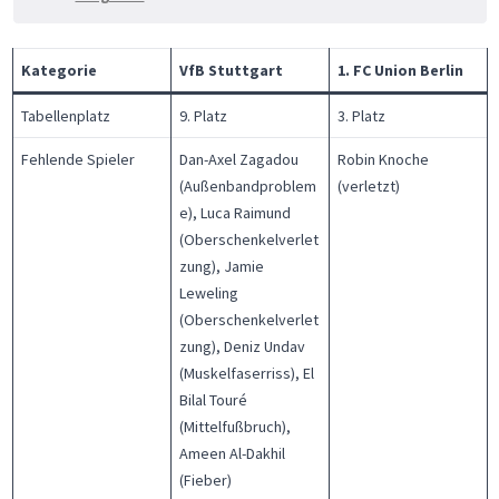
Kategorie
VfB Stuttgart
1. FC Union Berlin
Tabellenplatz
9. Platz
3. Platz
Fehlende Spieler
Dan-Axel Zagadou
Robin Knoche
(Außenbandproblem
(verletzt)
e), Luca Raimund
(Oberschenkelverlet
zung), Jamie
Leweling
(Oberschenkelverlet
zung), Deniz Undav
(Muskelfaserriss), El
Bilal Touré
(Mittelfußbruch),
Ameen Al-Dakhil
(Fieber)