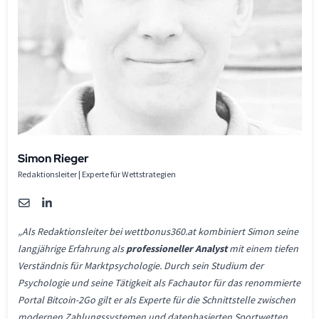
Simon Rieger
Redaktionsleiter | Experte für
Wettstrategien
„Als Redaktionsleiter bei wettbonus360.at kombiniert Simon seine
langjährige Erfahrung als
professioneller Analyst
mit einem tiefen
Verständnis für Marktpsychologie. Durch sein Studium der
Psychologie und seine Tätigkeit als Fachautor für das renommierte
Portal Bitcoin-2Go gilt er als Experte für die Schnittstelle zwischen
modernen Zahlungssystemen und datenbasierten Sportwetten.