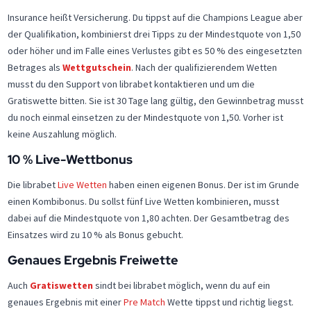
Insurance heißt Versicherung. Du tippst auf die Champions League aber
der Qualifikation, kombinierst drei Tipps zu der Mindestquote von 1,50
oder höher und im Falle eines Verlustes gibt es 50 % des eingesetzten
Betrages als
Wettgutschein
. Nach der qualifizierendem Wetten
musst du den Support von librabet kontaktieren und um die
Gratiswette bitten. Sie ist 30 Tage lang gültig, den Gewinnbetrag musst
du noch einmal einsetzen zu der Mindestquote von 1,50. Vorher ist
keine Auszahlung möglich.
10 % Live-Wettbonus
Die librabet
Live Wetten
haben einen eigenen Bonus. Der ist im Grunde
einen Kombibonus. Du sollst fünf Live Wetten kombinieren, musst
dabei auf die Mindestquote von 1,80 achten. Der Gesamtbetrag des
Einsatzes wird zu 10 % als Bonus gebucht.
Genaues Ergebnis Freiwette
Auch
Gratiswetten
sindt bei librabet möglich, wenn du auf ein
genaues Ergebnis mit einer
Pre Match
Wette tippst und richtig liegst.