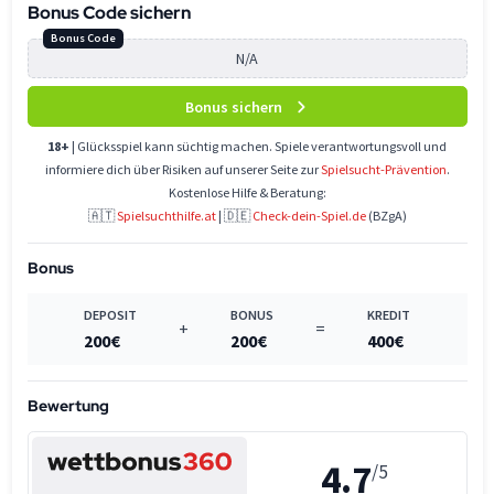
Bonus Code sichern
Bonus Code
Bonus sichern
18+
| Glücksspiel kann süchtig machen. Spiele verantwortungsvoll und
informiere dich über Risiken auf unserer Seite zur
Spielsucht-Prävention
.
Kostenlose Hilfe & Beratung:
🇦🇹
Spielsuchthilfe.at
| 🇩🇪
Check-dein-Spiel.de
(BZgA)
Bonus
DEPOSIT
BONUS
KREDIT
+
=
200€
200€
400€
Bewertung
4.7
/5