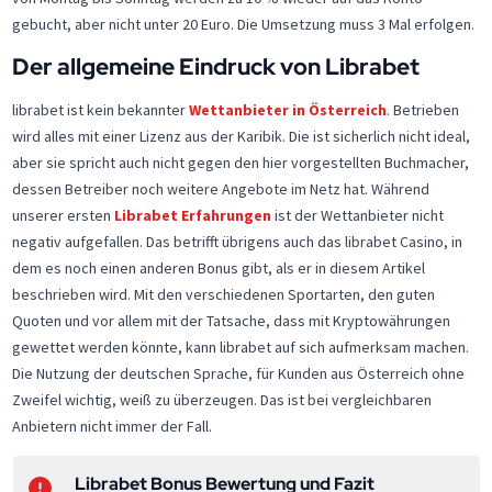
gebucht, aber nicht unter 20 Euro. Die Umsetzung muss 3 Mal erfolgen.
Der allgemeine Eindruck von Librabet
librabet ist kein bekannter
Wettanbieter in Österreich
. Betrieben
wird alles mit einer Lizenz aus der Karibik. Die ist sicherlich nicht ideal,
aber sie spricht auch nicht gegen den hier vorgestellten Buchmacher,
dessen Betreiber noch weitere Angebote im Netz hat. Während
unserer ersten
Librabet Erfahrungen
ist der Wettanbieter nicht
negativ aufgefallen. Das betrifft übrigens auch das librabet Casino, in
dem es noch einen anderen Bonus gibt, als er in diesem Artikel
beschrieben wird. Mit den verschiedenen Sportarten, den guten
Quoten und vor allem mit der Tatsache, dass mit Kryptowährungen
gewettet werden könnte, kann librabet auf sich aufmerksam machen.
Die Nutzung der deutschen Sprache, für Kunden aus Österreich ohne
Zweifel wichtig, weiß zu überzeugen. Das ist bei vergleichbaren
Anbietern nicht immer der Fall.
Librabet Bonus Bewertung und Fazit