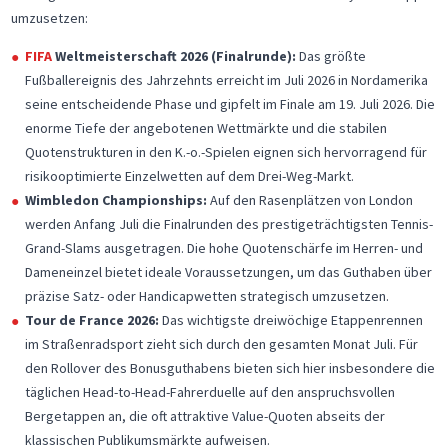
umzusetzen:
FIFA
Weltmeisterschaft 2026 (Finalrunde):
Das größte
Fußballereignis des Jahrzehnts erreicht im Juli 2026 in Nordamerika
seine entscheidende Phase und gipfelt im Finale am 19. Juli 2026. Die
enorme Tiefe der angebotenen Wettmärkte und die stabilen
Quotenstrukturen in den K.-o.-Spielen eignen sich hervorragend für
risikooptimierte Einzelwetten auf dem Drei-Weg-Markt.
Wimbledon Championships:
Auf den Rasenplätzen von London
werden Anfang Juli die Finalrunden des prestigeträchtigsten Tennis-
Grand-Slams ausgetragen. Die hohe Quotenschärfe im Herren- und
Dameneinzel bietet ideale Voraussetzungen, um das Guthaben über
präzise Satz- oder Handicapwetten strategisch umzusetzen.
Tour de France 2026:
Das wichtigste dreiwöchige Etappenrennen
im Straßenradsport zieht sich durch den gesamten Monat Juli. Für
den Rollover des Bonusguthabens bieten sich hier insbesondere die
täglichen Head-to-Head-Fahrerduelle auf den anspruchsvollen
Bergetappen an, die oft attraktive Value-Quoten abseits der
klassischen Publikumsmärkte aufweisen.