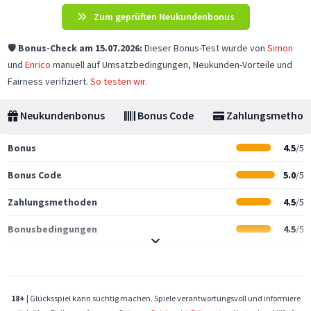
Zum geprüften Neukundenbonus
🛡️
Bonus-Check am 15.07.2026:
Dieser Bonus-Test wurde von
Simon
und
Enrico
manuell auf Umsatzbedingungen, Neukunden-Vorteile und
Fairness verifiziert.
So testen wir.
Neukundenbonus
Bonus Code
Zahlungsmethod
Bonus
4.5
/5
Bonus Code
5.0
/5
Zahlungsmethoden
4.5
/5
Bonusbedingungen
4.5
/5
Bonus Angebote
5.0
/5
18+
| Glücksspiel kann süchtig machen. Spiele verantwortungsvoll und informiere