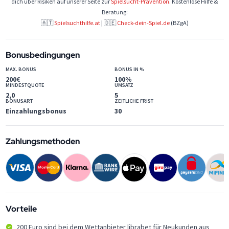
dich über Risiken auf unserer Seite zur
Spielsucht-Prävention
. Kostenlose Hilfe &
Beratung:
🇦🇹
Spielsuchthilfe.at
| 🇩🇪
Check-dein-Spiel.de
(BZgA)
Bonusbedingungen
MAX. BONUS
BONUS IN %
200€
100%
MINDESTQUOTE
UMSATZ
2,0
5
BONUSART
ZEITLICHE FRIST
Einzahlungsbonus
30
Zahlungsmethoden
Vorteile
200 Euro sind bei dem Wettanbieter librabet für Neukunden aus