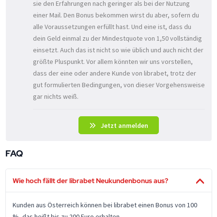
sie den Erfahrungen nach geringer als bei der Nutzung
einer Mail. Den Bonus bekommen wirst du aber, sofern du
alle Voraussetzungen erfüllt hast. Und eine ist, dass du
dein Geld einmal zu der Mindestquote von 1,50 vollständig
einsetzt. Auch das ist nicht so wie üblich und auch nicht der
größte Pluspunkt. Vor allem könnten wir uns vorstellen,
dass der eine oder andere Kunde von librabet, trotz der
gut formulierten Bedingungen, von dieser Vorgehensweise
gar nichts weiß.
Jetzt anmelden
FAQ
Wie hoch fällt der librabet Neukundenbonus aus?
Kunden aus Österreich können bei librabet einen Bonus von 100
%, das heißt bis zu 200 Euro erhalten.