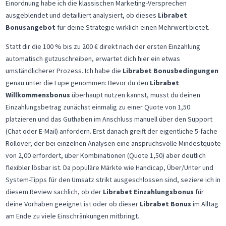
Einordnung habe ich die klassischen Marketing-Versprechen
ausgeblendet und detailliert analysiert, ob dieses
Librabet
Bonusangebot
für deine Strategie wirklich einen Mehrwert bietet.
Statt dir die 100 % bis zu 200 € direkt nach der ersten Einzahlung
automatisch gutzuschreiben, erwartet dich hier ein etwas
umständlicherer Prozess. Ich habe die
Librabet Bonusbedingungen
genau unter die Lupe genommen: Bevor du den
Librabet
Willkommensbonus
überhaupt nutzen kannst, musst du deinen
Einzahlungsbetrag zunächst einmalig zu einer Quote von 1,50
platzieren und das Guthaben im Anschluss manuell über den Support
(Chat oder E-Mail) anfordern. Erst danach greift der eigentliche 5-fache
Rollover, der bei einzelnen Analysen eine anspruchsvolle Mindestquote
von 2,00 erfordert, über Kombinationen (Quote 1,50) aber deutlich
flexibler lösbar ist. Da populäre Märkte wie Handicap, Über/Unter und
System-Tipps für den Umsatz strikt ausgeschlossen sind, seziere ich in
diesem Review sachlich, ob der
Librabet Einzahlungsbonus
für
deine Vorhaben geeignet ist oder ob dieser
Librabet Bonus
im Alltag
am Ende zu viele Einschränkungen mitbringt.