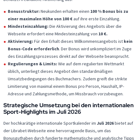
Bonusstruktur:
Neukunden erhalten einen
100 % Bonus bis zu
einer maximalen Höhe von 100 €
auf ihre erste Einzahlung.
Mindesteinzahlung:
Die Aktivierung des Angebots über die
Webseite erfordert eine Mindesteinzahlung von
10 €.
Aktivierung:
Für den Erhalt dieses Willkommensangebots ist
kein
Bonus-Code erforderlich
. Der Bonus wird unkompliziert im Zuge
des Einzahlungsprozesses direkt auf der Webseite beansprucht.
Regulierungen & Limits:
Wie auf dem regulierten Wettmarkt
üblich, unterliegt dieses Angebot den standardmäßigen
Umsatzbedingungen des Buchmachers. Zudem greift die strikte
Limitierung von maximal einem Bonus pro Person, Haushalt, IP-
Adresse und Zahlungsmethode, um Missbrauch vorzubeugen.
Strategische Umsetzung bei den internationalen
Sport-Highlights im Juli 2026
Der hochkarätige internationale Sportkalender im
Juli 2026
bietet auf
der Librabet-Webseite eine hervorragende Basis, um das
Bonusguthaben durch fundierte mathematische und analytische Tipps