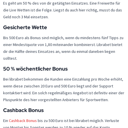
Es geht um 50 % des von dir getätigten Einsatzes. Eine Freiwette für
die Live Wetten ist die Folge. Liegst du auch hier richtig, musst du das
Geld noch 3 Mal einsetzen.
Gesicherte Wette
Bis 500 Euro als Bonus sind möglich, wenn du mindestens fünf Tipps zu
einer Mindestquote von 1,80 miteinander kombinierst. Librabet bietet
dir die Hälfte deines Einsatzes an, wenn du einmal daneben liegen
solltest.
50 % wöchentlicher Bonus
Bei librabet bekommen die Kunden eine Einzahlung pro Woche erhöht,
wenn diese zwischen 20 Euro und 500 Euro liegt und der Support
kontaktiert wird. Ein solch regelmäßiges Angebot ist definitiv einer der
Pluspunkte des hier vorgestellten Anbieters für Sportwetten.
Cashback Bonus
Ein
Cashback Bonus
bis zu 500 Euro ist bei librabet möglich. Verluste
von Montag bis Sonntag werden zu 10 % wieder auf das Konto