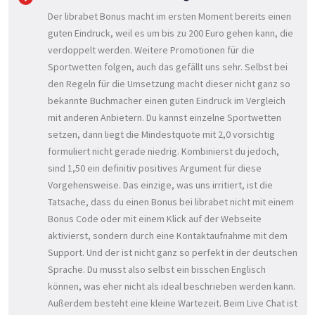
Der librabet Bonus macht im ersten Moment bereits einen
guten Eindruck, weil es um bis zu 200 Euro gehen kann, die
verdoppelt werden. Weitere Promotionen für die
Sportwetten folgen, auch das gefällt uns sehr. Selbst bei
den Regeln für die Umsetzung macht dieser nicht ganz so
bekannte Buchmacher einen guten Eindruck im Vergleich
mit anderen Anbietern. Du kannst einzelne Sportwetten
setzen, dann liegt die Mindestquote mit 2,0 vorsichtig
formuliert nicht gerade niedrig. Kombinierst du jedoch,
sind 1,50 ein definitiv positives Argument für diese
Vorgehensweise. Das einzige, was uns irritiert, ist die
Tatsache, dass du einen Bonus bei librabet nicht mit einem
Bonus Code oder mit einem Klick auf der Webseite
aktivierst, sondern durch eine Kontaktaufnahme mit dem
Support. Und der ist nicht ganz so perfekt in der deutschen
Sprache. Du musst also selbst ein bisschen Englisch
können, was eher nicht als ideal beschrieben werden kann.
Außerdem besteht eine kleine Wartezeit. Beim Live Chat ist