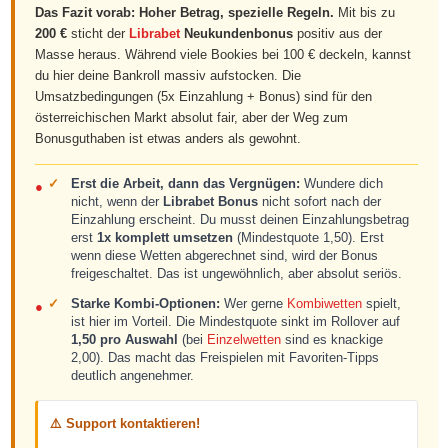
Das Fazit vorab: Hoher Betrag, spezielle Regeln.
Mit bis zu
200 €
sticht der
Librabet
Neukundenbonus
positiv aus der
Masse heraus. Während viele Bookies bei 100 € deckeln, kannst
du hier deine Bankroll massiv aufstocken. Die
Umsatzbedingungen (5x Einzahlung + Bonus) sind für den
österreichischen Markt absolut fair, aber der Weg zum
Bonusguthaben ist etwas anders als gewohnt.
✓
Erst die Arbeit, dann das Vergnügen:
Wundere dich
nicht, wenn der
Librabet Bonus
nicht sofort nach der
Einzahlung erscheint. Du musst deinen Einzahlungsbetrag
erst
1x komplett umsetzen
(Mindestquote 1,50). Erst
wenn diese Wetten abgerechnet sind, wird der Bonus
freigeschaltet. Das ist ungewöhnlich, aber absolut seriös.
✓
Starke Kombi-Optionen:
Wer gerne
Kombiwetten
spielt,
ist hier im Vorteil. Die Mindestquote sinkt im Rollover auf
1,50 pro Auswahl
(bei
Einzelwetten
sind es knackige
2,00). Das macht das Freispielen mit Favoriten-Tipps
deutlich angenehmer.
⚠️ Support kontaktieren!