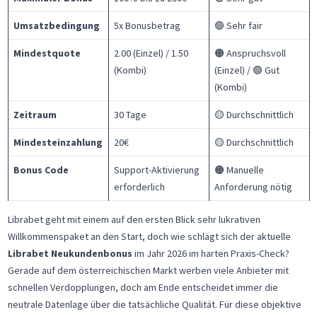
Umsatzbedingung
5x Bonusbetrag
🟢 Sehr fair
Mindestquote
2.00 (Einzel) / 1.50
🟠 Anspruchsvoll
(Kombi)
(Einzel) / 🟢 Gut
(Kombi)
Zeitraum
30 Tage
🟡 Durchschnittlich
Mindesteinzahlung
20€
🟡 Durchschnittlich
Bonus Code
Support-Aktivierung
🟠 Manuelle
erforderlich
Anforderung nötig
Librabet geht mit einem auf den ersten Blick sehr lukrativen
Willkommenspaket an den Start, doch wie schlägt sich der aktuelle
Librabet Neukundenbonus
im Jahr 2026 im harten Praxis-Check?
Gerade auf dem österreichischen Markt werben viele Anbieter mit
schnellen Verdopplungen, doch am Ende entscheidet immer die
neutrale Datenlage über die tatsächliche Qualität. Für diese objektive