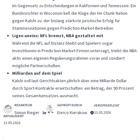
Im Gegensatz zu Entscheidungen in Kalifornien und Tennessee: Ein
Bundesrichter in Wisconsin ließ die Klage der Ho-Chunk Nation
gegen Kalshi zu: der bislang stärkste juristische Erfolg für
Stammesnationen gegen Prediction-Market-Betreiber.
Ligen uneins: NFL bremst, NBA gestaltet mit
Während die NFL auf Distanz bleibt und Spielern sogar
Investitionen in Prediction-Market-Firmen untersagt, treibt die NBA
aktiv einen eigenen Regulierungsrahmen voran und sondiert
mögliche Partnerschaften.
Milliarden auf dem Spiel
Kalshi soll laut Gerichtsakten jährlich über eine Milliarde Dollar
durch Sport-Kontrakte erwirtschaften: ein Betrag, der 90 Prozent
seines Gesamtumsatzes ausmacht.
REDAKTEUR
GEPRÜFT DURCH
VERÖFFENTLICHT
Simon Rieger
Enrico Kierakow
13.05.2026
AKTUALISIERT
13.05.2026