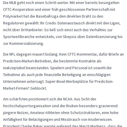
Die MLB geht noch einen Schritt weiter. Mit einer bereits besiegelten
CFTC-Kooperation und einer früh geschlossenen Partnerschaft mit
Polymarket hat die Baseball-Liga den direkten Draht zu den
Regulatoren gewählt. Ihr Credo: Datenaustausch direkt mit den Ligen,
nicht über Drittanbieter. So ließ sich einst auch das Verhältnis zur
Sportwettbranche entwickeln, von Skepsis über Datenlizenzierung bis
zur Kommerzialisierung.
Die NFL dagegen mauert bislang. Kein CFTC-Kommentar, dafür Briefe an
Prediction-Market-Betreiber, die bestimmte Kontrakte als
inakzeptabel beanstanden. Spielern und Personal ist sowohl die
Teilnahme als auch jede finanzielle Beteiligung an einschlägigen
Unternehmen untersagt. Super-Bowl-Werbeplätze für Prediction-
Market-Firmen? Geblockt.
Am schärfsten positioniert sich die NCAA. Aus Sicht der
Hochschulsportorganisation sind die Risiken besonders gravierend:
jüngere Nutzer, Amateur-Athleten ohne Schutzstrukturen, eine hohe
Anfälligkeit für Belästigungen und Missbrauch von Insiderwissen.
Präsident Charlie Baker warnte während des March Madness, dass die