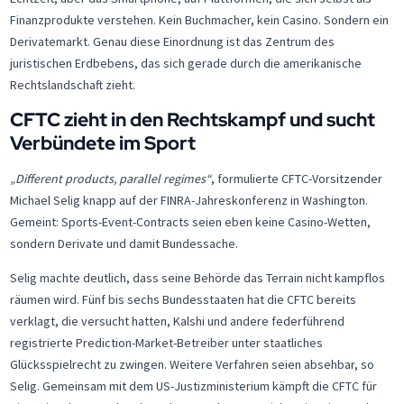
Finanzprodukte verstehen. Kein Buchmacher, kein Casino. Sondern ein
Derivatemarkt. Genau diese Einordnung ist das Zentrum des
juristischen Erdbebens, das sich gerade durch die amerikanische
Rechtslandschaft zieht.
CFTC zieht in den Rechtskampf und sucht
Verbündete im Sport
„Different products, parallel regimes“
, formulierte CFTC-Vorsitzender
Michael Selig knapp auf der FINRA-Jahreskonferenz in Washington.
Gemeint: Sports-Event-Contracts seien eben keine Casino-Wetten,
sondern Derivate und damit Bundessache.
Selig machte deutlich, dass seine Behörde das Terrain nicht kampflos
räumen wird. Fünf bis sechs Bundesstaaten hat die CFTC bereits
verklagt, die versucht hatten, Kalshi und andere federführend
registrierte Prediction-Market-Betreiber unter staatliches
Glücksspielrecht zu zwingen. Weitere Verfahren seien absehbar, so
Selig. Gemeinsam mit dem US-Justizministerium kämpft die CFTC für