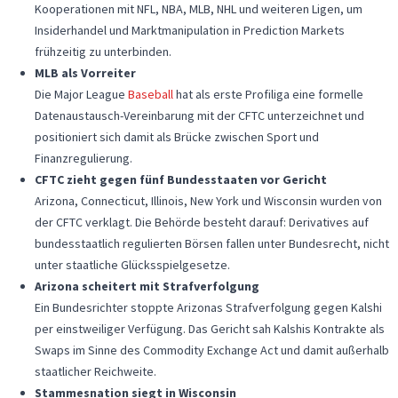
Kooperationen mit NFL, NBA, MLB, NHL und weiteren Ligen, um
Insiderhandel und Marktmanipulation in Prediction Markets
frühzeitig zu unterbinden.
MLB als Vorreiter
Die Major League
Baseball
hat als erste Profiliga eine formelle
Datenaustausch-Vereinbarung mit der CFTC unterzeichnet und
positioniert sich damit als Brücke zwischen Sport und
Finanzregulierung.
CFTC zieht gegen fünf Bundesstaaten vor Gericht
Arizona, Connecticut, Illinois, New York und Wisconsin wurden von
der CFTC verklagt. Die Behörde besteht darauf: Derivatives auf
bundesstaatlich regulierten Börsen fallen unter Bundesrecht, nicht
unter staatliche Glücksspielgesetze.
Arizona scheitert mit Strafverfolgung
Ein Bundesrichter stoppte Arizonas Strafverfolgung gegen Kalshi
per einstweiliger Verfügung. Das Gericht sah Kalshis Kontrakte als
Swaps im Sinne des Commodity Exchange Act und damit außerhalb
staatlicher Reichweite.
Stammesnation siegt in Wisconsin