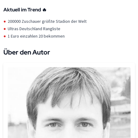
Aktuell im Trend 🔥
200000 Zuschauer größte Stadion der Welt
Ultras Deutschland Rangliste
1 Euro einzahlen 20 bekommen
Über den Autor