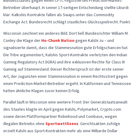
Bundesstaates gegen einen CFTC-registrierten Prediction-Market-
Betreiber überhaupt. In seiner 17-seitigen Entscheidung stellte Liburdi
klar: Kalkshis Kontrakte fallen als Swaps unter das Commodity
Exchange Act. Bundesrecht schlägt staatliches Glücksspielrecht. Punkt.
Wisconsin zeichnet ein anderes Bild. Dort ließ Bundesrichter William M.
Conley die Klage der
Ho-Chunk Nation
gegen Kalshi zu – und
signalisierte damit, dass die Stammesnation gute Erfolgschancen hat.
Die Tribe argumentiert, Kalshis Sport-Kontrakte verletzten den Indian
Gaming Regulatory Act (IGRA) und ihre exklusiven Rechte für Class III
Gaming auf Stammesland. Dieser Richterspruch ist der erste seiner
Art, der zugunsten einer Stammesnation in einem Rechtsstreit gegen
einen Prediction-Market-Betreiber ergeht. In Kalifornien und Tennessee
hatten ähnliche Klagen zuvor keinen Erfolg.
Parallel läuft in Wisconsin eine weitere Front: Der Generalstaatsanwalt
des Staates klagte im April gegen Kalshi, Polymarket, Crypto.com
sowie deren Plattformpartner Robinhood und Coinbase, wegen
illegalen Betriebs ohne
Sportwettlizenz
. Gerichtsakten zufolge
erzielt Kalshi aus Sport-Kontrakten mehr als eine Milliarde Dollar