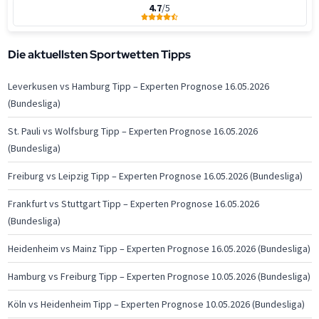
4.7
/5
Die aktuellsten Sportwetten Tipps
Leverkusen vs Hamburg Tipp – Experten Prognose 16.05.2026
(Bundesliga)
St. Pauli vs Wolfsburg Tipp – Experten Prognose 16.05.2026
(Bundesliga)
Freiburg vs Leipzig Tipp – Experten Prognose 16.05.2026 (Bundesliga)
Frankfurt vs Stuttgart Tipp – Experten Prognose 16.05.2026
(Bundesliga)
Heidenheim vs Mainz Tipp – Experten Prognose 16.05.2026 (Bundesliga)
Hamburg vs Freiburg Tipp – Experten Prognose 10.05.2026 (Bundesliga)
Köln vs Heidenheim Tipp – Experten Prognose 10.05.2026 (Bundesliga)