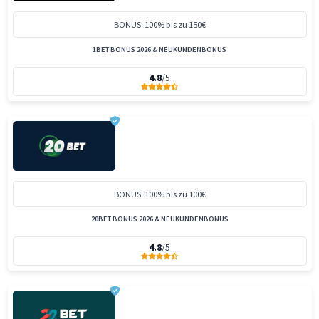
BONUS: 100% bis zu 150€
1BET BONUS 2026 & NEUKUNDENBONUS
4.8
/5
BONUS: 100% bis zu 100€
20BET BONUS 2026 & NEUKUNDENBONUS
4.8
/5