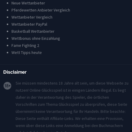
Neue Wettanbieter
Pferdewetten Anbieter Vergleich
Wettanbieter Vergleich
Wettanbieter PayPal
Basketball Wettanbieter
Wettbonus ohne Einzahlung
Fame Fighting 2
Wett Tipps heute
Disclaimer
Sie müssen mindestens 18 Jahre alt sein, um diese Webseite zu
nutzen! Online Glücksspiel ist in einigen Ländern illegal. Es liegt
daher in der Verantwortung des Spieler, die örtlichen
Vorschriften zum Thema Glücksspiel zu überprüfen, diese Seite
übernimmt keine Verantwortung für Ihr Handeln. Bitte beachte:
Diese Seite enthält Affiliate-Links. Wir erhalten eine Provision,
wenn über diese Links eine Anmeldung bei den Buchmachern