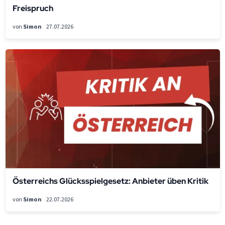
Freispruch
von
Simon
27.07.2026
Österreichs Glücksspielgesetz: Anbieter üben Kritik
von
Simon
22.07.2026