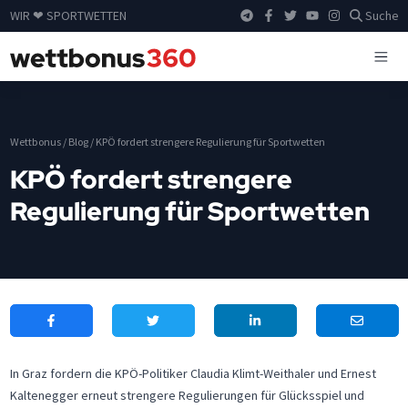
WIR ❤ SPORTWETTEN
Suche
Wettbonus
/
Blog
/
KPÖ fordert strengere Regulierung für Sportwetten
KPÖ fordert strengere
Regulierung für Sportwetten
In Graz fordern die KPÖ-Politiker Claudia Klimt-Weithaler und Ernest
Kaltenegger erneut strengere Regulierungen für Glücksspiel und