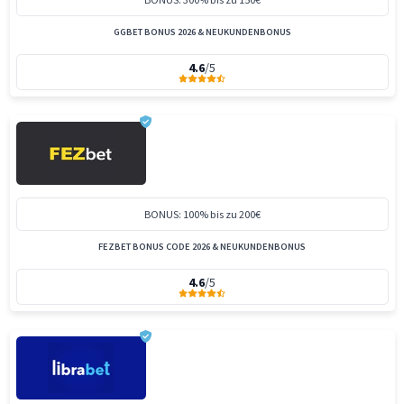
GGBET BONUS 2026 & NEUKUNDENBONUS
4.6
/5
BONUS: 100% bis zu 200€
FEZBET BONUS CODE 2026 & NEUKUNDENBONUS
4.6
/5