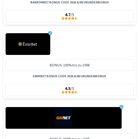
BANKONBET BONUS CODE 2026 & NEUKUNDENBONUS
4.7
/5
BONUS: 100% bis zu 100€
EMIRBET BONUS CODE 2026 & NEUKUNDENBONUS
4.5
/5
BONUS: 300% bis zu 150€