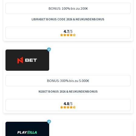
BONUS: 100% bis zu 200€
LIBRABET BONUS CODE 2026 & NEUKUNDENBONUS
4.7
/5
BONUS: 300% bis zu 5.000€
N1BET BONUS 2026 & NEUKUNDENBONUS
4.8
/5