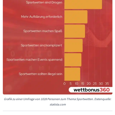
Grafik zu einer Umfrage von 1028 Personen zum Thema Sportwetten. Datenquelle:
statista.com