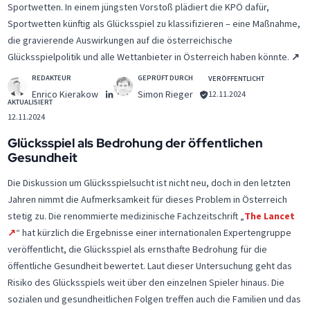
Sportwetten. In einem jüngsten Vorstoß plädiert die KPÖ dafür,
Sportwetten künftig als Glücksspiel zu klassifizieren – eine Maßnahme,
die gravierende Auswirkungen auf die österreichische
Glücksspielpolitik und alle Wettanbieter in Österreich haben könnte.
↗
REDAKTEUR
GEPRÜFT DURCH
VERÖFFENTLICHT
Enrico Kierakow
Simon Rieger
12.11.2024
AKTUALISIERT
12.11.2024
Glücksspiel als Bedrohung der öffentlichen
Gesundheit
Die Diskussion um Glücksspielsucht ist nicht neu, doch in den letzten
Jahren nimmt die Aufmerksamkeit für dieses Problem in Österreich
stetig zu. Die renommierte medizinische Fachzeitschrift „
The Lancet
↗
“ hat kürzlich die Ergebnisse einer internationalen Expertengruppe
veröffentlicht, die Glücksspiel als ernsthafte Bedrohung für die
öffentliche Gesundheit bewertet. Laut dieser Untersuchung geht das
Risiko des Glücksspiels weit über den einzelnen Spieler hinaus. Die
sozialen und gesundheitlichen Folgen treffen auch die Familien und das