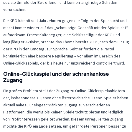
soziale Umfeld der Betroffenen und können langfristige Schäden
verursachen.
Die KPÖ kämpft seit Jahrzehnten gegen die Folgen der Spielsucht und
macht immer wieder auf das „schmutzige Geschäft mit der Spielsucht“
aufmerksam. Ernest Kaltenegger, eine Schlüsselfigur der KPÖ und
langjähriger Aktivist, brachte das Thema bereits 2005, nach dem Einzug
der KPÖ in den Landtag, zur Sprache. Seither fordert die Partei
kontinuierlich eine bessere Regulierung – vor allem im Bereich des
Online-Glücksspiels, der bis heute nur unzureichend kontrolliert wird.
Online-Glücksspiel und der schrankenlose
Zugang
Ein großes Problem stellt der Zugang zu Online-Glücksspielanbietern
dar, insbesondere zu jenen ohne österreichische Lizenz. Spieler haben
aktuell nahezu uneingeschränkten Zugang zu verschiedenen
Plattformen, die wenig bis keinen Spielerschutz bieten und lediglich
von Profitinteressen geleitet werden. Diesem unregulierten Zugang
möchte die KPÖ ein Ende setzen, um gefährdete Personen besser zu