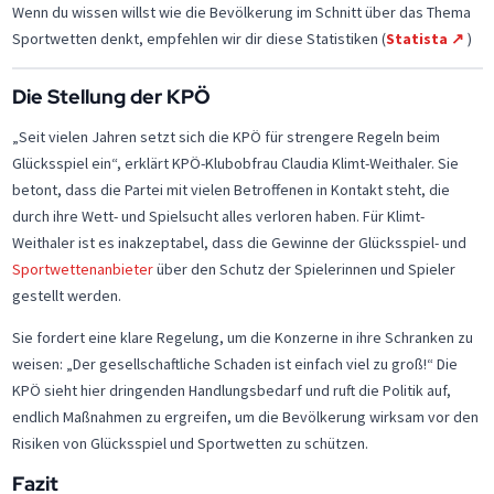
Wenn du wissen willst wie die Bevölkerung im Schnitt über das Thema
Sportwetten denkt, empfehlen wir dir diese Statistiken (
Statista ↗
)
Die Stellung der KPÖ
„Seit vielen Jahren setzt sich die KPÖ für strengere Regeln beim
Glücksspiel ein“, erklärt KPÖ-Klubobfrau Claudia Klimt-Weithaler. Sie
betont, dass die Partei mit vielen Betroffenen in Kontakt steht, die
durch ihre Wett- und Spielsucht alles verloren haben. Für Klimt-
Weithaler ist es inakzeptabel, dass die Gewinne der Glücksspiel- und
Sportwettenanbieter
über den Schutz der Spielerinnen und Spieler
gestellt werden.
Sie fordert eine klare Regelung, um die Konzerne in ihre Schranken zu
weisen: „Der gesellschaftliche Schaden ist einfach viel zu groß!“ Die
KPÖ sieht hier dringenden Handlungsbedarf und ruft die Politik auf,
endlich Maßnahmen zu ergreifen, um die Bevölkerung wirksam vor den
Risiken von Glücksspiel und Sportwetten zu schützen.
Fazit