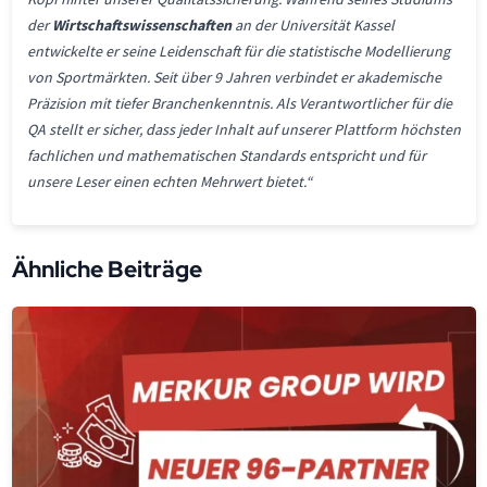
der
Wirtschaftswissenschaften
an der Universität Kassel
entwickelte er seine Leidenschaft für die statistische Modellierung
von Sportmärkten. Seit über 9 Jahren verbindet er akademische
Präzision mit tiefer Branchenkenntnis. Als Verantwortlicher für die
QA stellt er sicher, dass jeder Inhalt auf unserer Plattform höchsten
fachlichen und mathematischen Standards entspricht und für
unsere Leser einen echten Mehrwert bietet.“
Ähnliche Beiträge