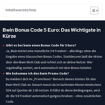
Inhaltsverzeichnis
Bwin Bonus Code 5 Euro: Das Wichtigste in
Kürze
Gibt es bei bwin einen Bonus Code für 5 Euro?
Ja, Bwin bietet eine monatliche 5 € Freebet – allerdings ohne die
Eingabe eines klassischen Bonus Codes. Stattdessen läuft die Aktion
über den Bwin Wett Club und richtet sich an aktive Nutzer. Wer
regelmäßig wettet, wird automatisch mit dem Bonus belohnt.
Wie bekomme ich den bwin Promo Code?
Du meldest dich im „Promotions“-Bereich deines Kontos für den
Bwin Wett Club an. Danach musst du im laufenden Monat mindestens
50 € auf Quoten ab 2.00 setzen. Erfüllst du diese Bedingungen, wird
dir die 5 € Freebet automatisch gutgeschrieben – ohne zusätzlichen
Code.