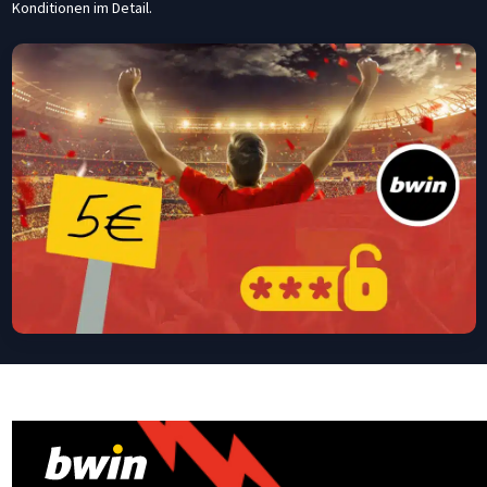
Konditionen im Detail.