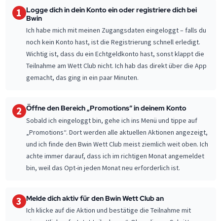
Logge dich in dein Konto ein oder registriere dich bei
1
Bwin
Ich habe mich mit meinen Zugangsdaten eingeloggt – falls du
noch kein Konto hast, ist die Registrierung schnell erledigt.
Wichtig ist, dass du ein Echtgeldkonto hast, sonst klappt die
Teilnahme am Wett Club nicht. Ich hab das direkt über die App
gemacht, das ging in ein paar Minuten.
Öffne den Bereich „Promotions“ in deinem Konto
2
Sobald ich eingeloggt bin, gehe ich ins Menü und tippe auf
„Promotions“. Dort werden alle aktuellen Aktionen angezeigt,
und ich finde den Bwin Wett Club meist ziemlich weit oben. Ich
achte immer darauf, dass ich im richtigen Monat angemeldet
bin, weil das Opt-in jeden Monat neu erforderlich ist.
Melde dich aktiv für den Bwin Wett Club an
3
Ich klicke auf die Aktion und bestätige die Teilnahme mit