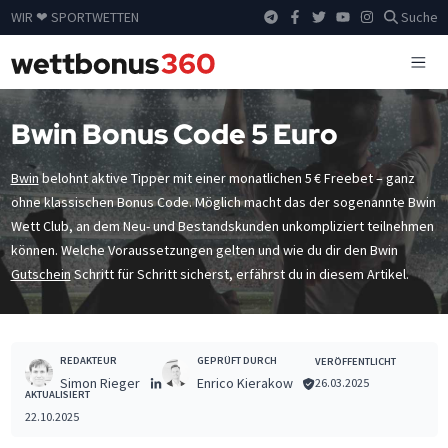
WIR ❤ SPORTWETTEN
Suche
Bwin Bonus Code 5 Euro
Bwin
belohnt aktive Tipper mit einer monatlichen 5 € Freebet – ganz
ohne klassischen Bonus Code. Möglich macht das der sogenannte Bwin
Wett Club, an dem Neu- und Bestandskunden unkompliziert teilnehmen
können. Welche Voraussetzungen gelten und wie du dir den Bwin
Gutschein
Schritt für Schritt sicherst, erfährst du in diesem Artikel.
REDAKTEUR
GEPRÜFT DURCH
VERÖFFENTLICHT
Simon Rieger
Enrico Kierakow
26.03.2025
AKTUALISIERT
22.10.2025