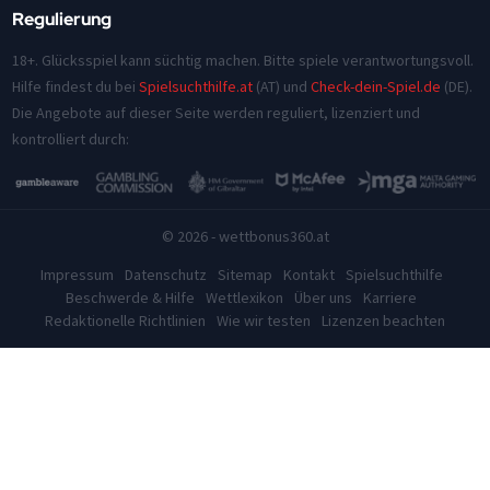
Regulierung
18+. Glücksspiel kann süchtig machen. Bitte spiele verantwortungsvoll.
Hilfe findest du bei
Spielsuchthilfe.at
(AT) und
Check-dein-Spiel.de
(DE).
Die Angebote auf dieser Seite werden reguliert, lizenziert und
kontrolliert durch:
© 2026 - wettbonus360.at
Impressum
Datenschutz
Sitemap
Kontakt
Spielsuchthilfe
Beschwerde & Hilfe
Wettlexikon
Über uns
Karriere
Redaktionelle Richtlinien
Wie wir testen
Lizenzen beachten