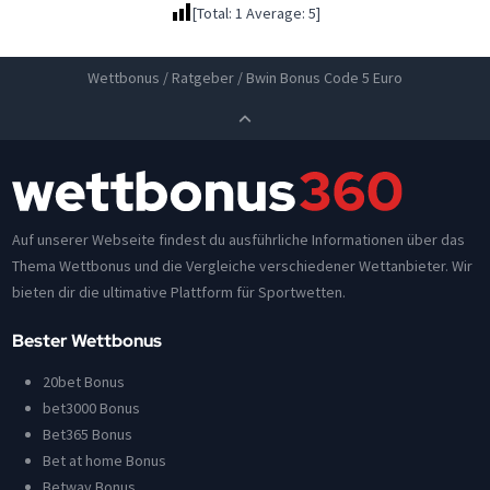
[Total:
1
Average:
5
]
Wettbonus
/
Ratgeber
/
Bwin Bonus Code 5 Euro
Auf unserer Webseite findest du ausführliche Informationen über das
Thema Wettbonus und die Vergleiche verschiedener Wettanbieter. Wir
bieten dir die ultimative Plattform für Sportwetten.
Bester Wettbonus
20bet Bonus
bet3000 Bonus
Bet365 Bonus
Bet at home Bonus
Betway Bonus