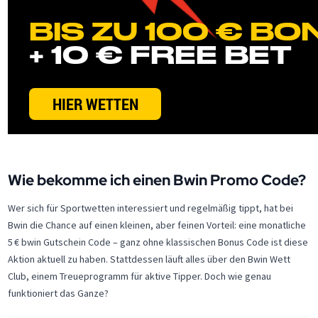
Wie bekomme ich einen Bwin Promo Code?
Wer sich für Sportwetten interessiert und regelmäßig tippt, hat bei
Bwin die Chance auf einen kleinen, aber feinen Vorteil: eine monatliche
5 € bwin Gutschein Code – ganz ohne klassischen Bonus Code ist diese
Aktion aktuell zu haben. Stattdessen läuft alles über den Bwin Wett
Club, einem Treueprogramm für aktive Tipper. Doch wie genau
funktioniert das Ganze?