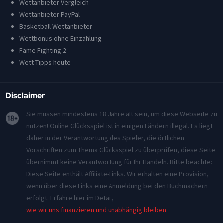
Wettanbieter Vergleich
Wettanbieter PayPal
Basketball Wettanbieter
Wettbonus ohne Einzahlung
Fame Fighting 2
Wett Tipps heute
Disclaimer
Sie müssen mindestens 18 Jahre alt sein, um diese Webseite zu
nutzen! Online Glücksspiel ist in einigen Ländern illegal. Es liegt
daher in der Verantwortung des Spieler, die örtlichen
Vorschriften zum Thema Glücksspiel zu überprüfen, diese Seite
übernimmt keine Verantwortung für Ihr Handeln. Bitte beachte:
Diese Seite enthält Affiliate-Links. Wir erhalten eine Provision,
wenn über diese Links eine Anmeldung bei den Buchmachern
erfolgt. Erfahre hier im Detail,
wie wir uns finanzieren und unabhängig bleiben
.