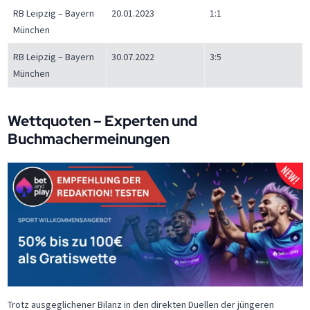
RB Leipzig – Bayern
20.01.2023
1:1
München
RB Leipzig – Bayern
30.07.2022
3:5
München
Wettquoten – Experten und
Buchmachermeinungen
Trotz ausgeglichener Bilanz in den direkten Duellen der jüngeren