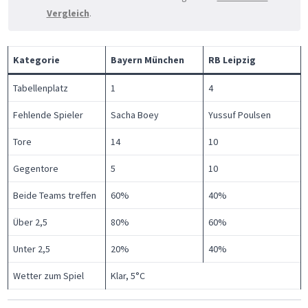
Vergleich
.
Kategorie
Bayern München
RB Leipzig
Tabellenplatz
1
4
Fehlende Spieler
Sacha Boey
Yussuf Poulsen
Tore
14
10
Gegentore
5
10
Beide Teams treffen
60%
40%
Über 2,5
80%
60%
Unter 2,5
20%
40%
Wetter zum Spiel
Klar, 5°C