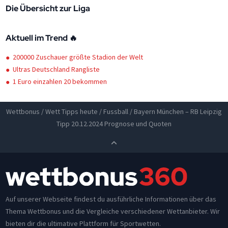
Die Übersicht zur Liga
Aktuell im Trend 🔥
200000 Zuschauer größte Stadion der Welt
Ultras Deutschland Rangliste
1 Euro einzahlen 20 bekommen
Wettbonus
/
Wett Tipps heute
/
Fussball
/
Bayern München – RB Leipzig
Tipp 20.12.2024 Prognose und Quoten
Auf unserer Webseite findest du ausführliche Informationen über das
Thema Wettbonus und die Vergleiche verschiedener Wettanbieter. Wir
bieten dir die ultimative Plattform für Sportwetten.