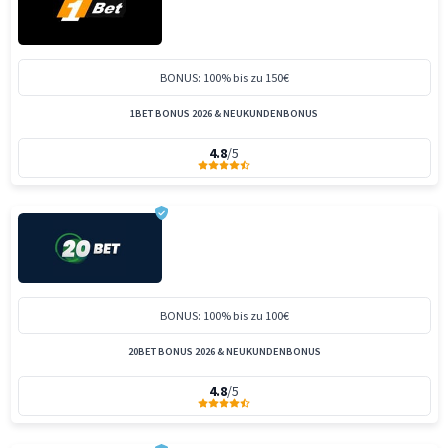
BONUS: 100% bis zu 150€
1BET BONUS 2026 & NEUKUNDENBONUS
4.8
/5
BONUS: 100% bis zu 100€
20BET BONUS 2026 & NEUKUNDENBONUS
4.8
/5