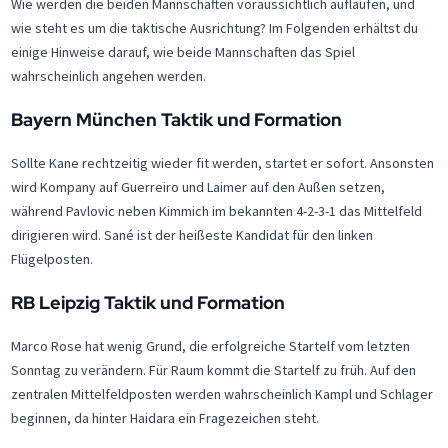
Wie werden die beiden Mannschaften voraussichtlich auflaufen, und
wie steht es um die taktische Ausrichtung? Im Folgenden erhältst du
einige Hinweise darauf, wie beide Mannschaften das Spiel
wahrscheinlich angehen werden.
Bayern München Taktik und Formation
Sollte Kane rechtzeitig wieder fit werden, startet er sofort. Ansonsten
wird Kompany auf Guerreiro und Laimer auf den Außen setzen,
während Pavlovic neben Kimmich im bekannten 4-2-3-1 das Mittelfeld
dirigieren wird. Sané ist der heißeste Kandidat für den linken
Flügelposten.
RB Leipzig Taktik und Formation
Marco Rose hat wenig Grund, die erfolgreiche Startelf vom letzten
Sonntag zu verändern. Für Raum kommt die Startelf zu früh. Auf den
zentralen Mittelfeldposten werden wahrscheinlich Kampl und Schlager
beginnen, da hinter Haidara ein Fragezeichen steht.