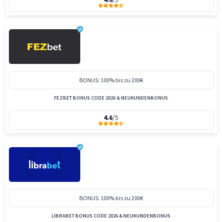
BONUS: 100% bis zu 200€
FEZBET BONUS CODE 2026 & NEUKUNDENBONUS
4.6
/5
BONUS: 100% bis zu 200€
LIBRABET BONUS CODE 2026 & NEUKUNDENBONUS