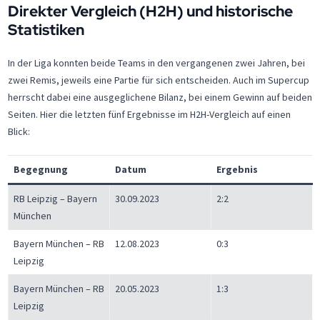
Direkter Vergleich (H2H) und historische
Statistiken
In der Liga konnten beide Teams in den vergangenen zwei Jahren, bei
zwei Remis, jeweils eine Partie für sich entscheiden. Auch im Supercup
herrscht dabei eine ausgeglichene Bilanz, bei einem Gewinn auf beiden
Seiten. Hier die letzten fünf Ergebnisse im H2H-Vergleich auf einen
Blick:
Begegnung
Datum
Ergebnis
RB Leipzig – Bayern
30.09.2023
2:2
München
Bayern München – RB
12.08.2023
0:3
Leipzig
Bayern München – RB
20.05.2023
1:3
Leipzig