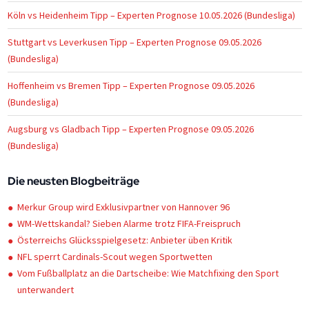
Köln vs Heidenheim Tipp – Experten Prognose 10.05.2026 (Bundesliga)
Stuttgart vs Leverkusen Tipp – Experten Prognose 09.05.2026
(Bundesliga)
Hoffenheim vs Bremen Tipp – Experten Prognose 09.05.2026
(Bundesliga)
Augsburg vs Gladbach Tipp – Experten Prognose 09.05.2026
(Bundesliga)
Die neusten Blogbeiträge
Merkur Group wird Exklusivpartner von Hannover 96
WM-Wettskandal? Sieben Alarme trotz FIFA-Freispruch
Österreichs Glücksspielgesetz: Anbieter üben Kritik
NFL sperrt Cardinals-Scout wegen Sportwetten
Vom Fußballplatz an die Dartscheibe: Wie Matchfixing den Sport
unterwandert