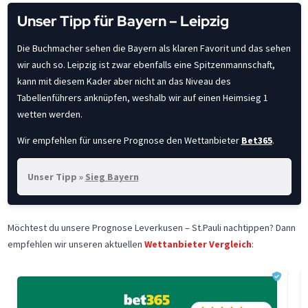
Unser Tipp für Bayern – Leipzig
Die Buchmacher sehen die Bayern als klaren Favorit und das sehen
wir auch so. Leipzig ist zwar ebenfalls eine Spitzenmannschaft,
kann mit diesem Kader aber nicht an das Niveau des
Tabellenführers anknüpfen, weshalb wir auf einen Heimsieg 1
wetten werden.
Wir empfehlen für unsere Prognose den Wettanbieter
Bet365
.
Unser Tipp »
Sieg Bayern
Möchtest du unsere Prognose Leverkusen – St.Pauli nachtippen? Dann
empfehlen wir unseren aktuellen
Wettanbieter Vergleich
: