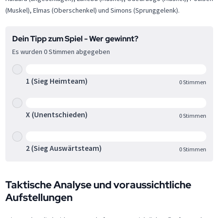
(Muskel), Elmas (Oberschenkel) und Simons (Sprunggelenk).
Dein Tipp zum Spiel - Wer gewinnt?
Es wurden
0
Stimmen abgegeben
0%
1 (Sieg Heimteam)
0
Stimmen
0%
X (Unentschieden)
0
Stimmen
0%
2 (Sieg Auswärtsteam)
0
Stimmen
Taktische Analyse und voraussichtliche
Aufstellungen