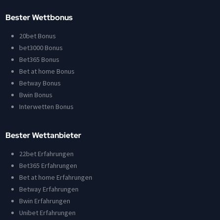
Bester Wettbonus
20bet Bonus
bet3000 Bonus
Bet365 Bonus
Bet at home Bonus
Betway Bonus
Bwin Bonus
Interwetten Bonus
Bester Wettanbieter
22bet Erfahrungen
Bet365 Erfahrungen
Bet at home Erfahrungen
Betway Erfahrungen
Bwin Erfahrungen
Unibet Erfahrungen