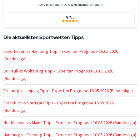
PLAYZILLA BONUS 2026 & NEUKUNDENBONUS
4.7
/5
Die aktuellsten Sportwetten Tipps
Leverkusen vs Hamburg Tipp – Experten Prognose 16.05.2026
(Bundesliga)
St. Pauli vs Wolfsburg Tipp – Experten Prognose 16.05.2026
(Bundesliga)
Freiburg vs Leipzig Tipp – Experten Prognose 16.05.2026 (Bundesliga)
Frankfurt vs Stuttgart Tipp – Experten Prognose 16.05.2026
(Bundesliga)
Heidenheim vs Mainz Tipp – Experten Prognose 16.05.2026 (Bundesliga)
Hamburg vs Freiburg Tipp – Experten Prognose 10.05.2026 (Bundesliga)