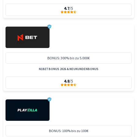
4.7
/5
BONUS: 300% bis zu 5.000€
N1BET BONUS 2026 & NEUKUNDENBONUS
4.8
/5
BONUS: 100% bis zu 100€