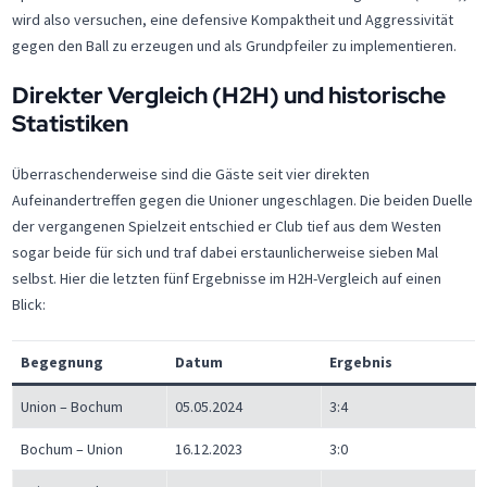
wird also versuchen, eine defensive Kompaktheit und Aggressivität
gegen den Ball zu erzeugen und als Grundpfeiler zu implementieren.
Direkter Vergleich (H2H) und historische
Statistiken
Überraschenderweise sind die Gäste seit vier direkten
Aufeinandertreffen gegen die Unioner ungeschlagen. Die beiden Duelle
der vergangenen Spielzeit entschied er Club tief aus dem Westen
sogar beide für sich und traf dabei erstaunlicherweise sieben Mal
selbst. Hier die letzten fünf Ergebnisse im H2H-Vergleich auf einen
Blick:
Begegnung
Datum
Ergebnis
Union – Bochum
05.05.2024
3:4
Bochum – Union
16.12.2023
3:0