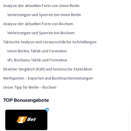
Analyse der aktuellen Form von Union Berlin
Verletzungen und Sperren bei Union Berlin
Analyse der aktuellen Form von Bochum
Verletzungen und Sperren bei Bochum
Taktische Analyse und voraussichtliche Aufstellungen
Union Berlins Taktik und Formation
VFL Bochums Taktik und Formation
Direkter Vergleich (H2H) und historische Statistiken
Wettquoten – Experten und Buchmachermeinungen
Unser Tipp für Berlin – Bochum
TOP Bonusangebote