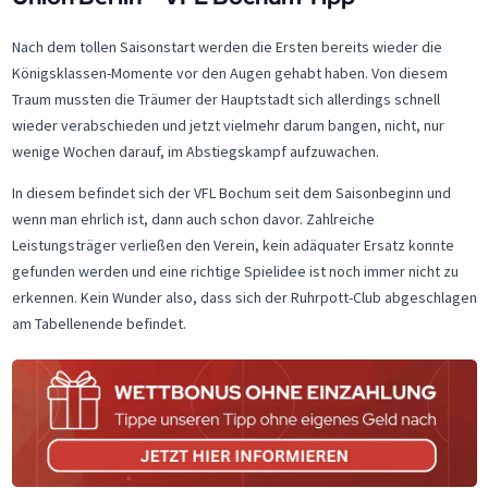
Nach dem tollen Saisonstart werden die Ersten bereits wieder die
Königsklassen-Momente vor den Augen gehabt haben. Von diesem
Traum mussten die Träumer der Hauptstadt sich allerdings schnell
wieder verabschieden und jetzt vielmehr darum bangen, nicht, nur
wenige Wochen darauf, im Abstiegskampf aufzuwachen.
In diesem befindet sich der VFL Bochum seit dem Saisonbeginn und
wenn man ehrlich ist, dann auch schon davor. Zahlreiche
Leistungsträger verließen den Verein, kein adäquater Ersatz konnte
gefunden werden und eine richtige Spielidee ist noch immer nicht zu
erkennen. Kein Wunder also, dass sich der Ruhrpott-Club abgeschlagen
am Tabellenende befindet.