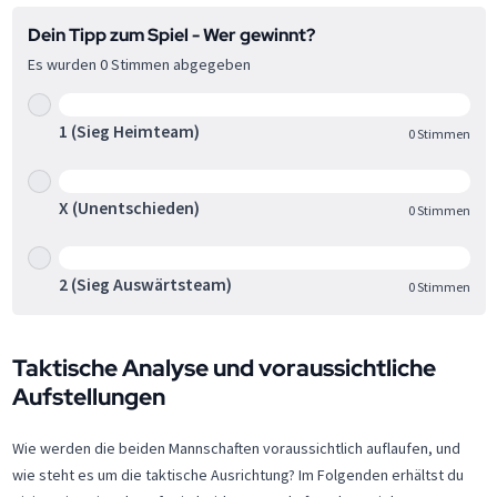
Dein Tipp zum Spiel - Wer gewinnt?
Es wurden
0
Stimmen abgegeben
0%
1 (Sieg Heimteam)
0
Stimmen
0%
X (Unentschieden)
0
Stimmen
0%
2 (Sieg Auswärtsteam)
0
Stimmen
Taktische Analyse und voraussichtliche
Aufstellungen
Wie werden die beiden Mannschaften voraussichtlich auflaufen, und
wie steht es um die taktische Ausrichtung? Im Folgenden erhältst du