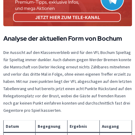
Analyse der aktuellen Form von Bochum
Die Aussicht auf den Klassenverbleib wird für den VFL Bochum Spieltag
für Spieltag immer dunkler. Auch daheim gegen Werder Bremen konnte
die Mannschaft von Dieter Hecking erneut nichts Zählbares mitnehmen
und verlor das dritte Mal in Folge, ohne einen eigenen Treffer erzielt zu
haben. Mit nur zwei punkten liegt der VFL abgeschagen auf dem letzten
Tabellenrang und hat bereits jetzt einen acht Punkte Rückstand auf den
Relegationsplatz vor der Brust, wobei die Gäste auf fremden Rasen
noch gar keinen Punkt einfahren konnten und durchschnittlich fast drei
Gegentore pro Spiel kassierten.
Datum
Begegnung
Ergebnis
Ausgang