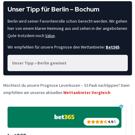
Unser Tipp für Berlin – Bochum
Berlin wird seiner Favoritenrolle schon Gerecht werden. Wir gehen
hier von einem klaren Heimsieg aus und sehen in der angebotenen
Qute trotzdem noch
Value
.
Wir empfehlen für unsere Prognose den Wettanbieter
Bet365
.
Unser Tipp » Berlin gewinnt
Möchtest du unsere Prognose Leverkusen – St.Pauli nachtippen? Dann
empfehlen wir unseren aktuellen
Wettanbieter Vergleich
:
4.9
/5