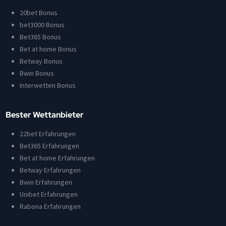
20bet Bonus
bet3000 Bonus
Bet365 Bonus
Bet at home Bonus
Betway Bonus
Bwin Bonus
Interwetten Bonus
Bester Wettanbieter
22bet Erfahrungen
Bet365 Erfahrungen
Bet at home Erfahrungen
Betway Erfahrungen
Bwin Erfahrungen
Unibet Erfahrungen
Rabona Erfahrungen