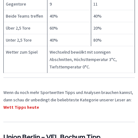
Gegentore
9
11
Beide Teams treffen
40%
40%
Über 2,5 Tore
60%
20%
Unter 2,5 Tore
40%
80%
Wetter zum Spiel
Wechselnd bewölkt mit sonnigen
Abschnitten, Höchsttemperatur 3°C,
Tiefsttemperatur 0°C.
Wenn du noch mehr Sportwetten Tipps und Analysen brauchen kannst,
dann schau dir unbedingt die beliebteste Kategorie unserer Leser an:
Wett Tipps heute
Union Berlin – VFL Bochum Tipp