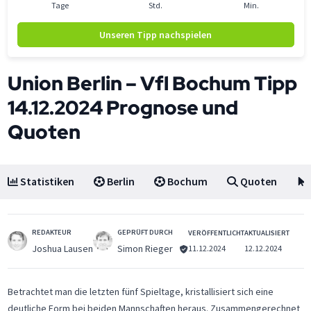
Tage
Std.
Min.
Unseren Tipp nachspielen
Union Berlin – Vfl Bochum Tipp
14.12.2024 Prognose und
Quoten
Statistiken
Berlin
Bochum
Quoten
GEPRÜFT DURCH
REDAKTEUR
VERÖFFENTLICHT
AKTUALISIERT
Simon Rieger
Joshua Lausen
11.12.2024
12.12.2024
Betrachtet man die letzten fünf Spieltage, kristallisiert sich eine
deutliche Form bei beiden Mannschaften heraus. Zusammengerechnet