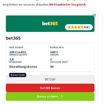
empfehlen wir unseren aktuellen
Wettanbieter Vergleich
:
4.9
/5
bet365
MAX. BONUS
BONUS IN %
100 Credits
100%
MINDESTQUOTE
UMSATZ
1,5
3
BONUSART
ZEITLICHE FRIST
Einzahlungsbonus
90
Bonus Code
bet365 Bonus
Bonus sichern