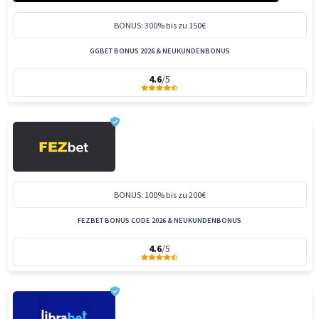
BONUS: 300% bis zu 150€
GGBET BONUS 2026 & NEUKUNDENBONUS
4.6
/5
BONUS: 100% bis zu 200€
FEZBET BONUS CODE 2026 & NEUKUNDENBONUS
4.6
/5