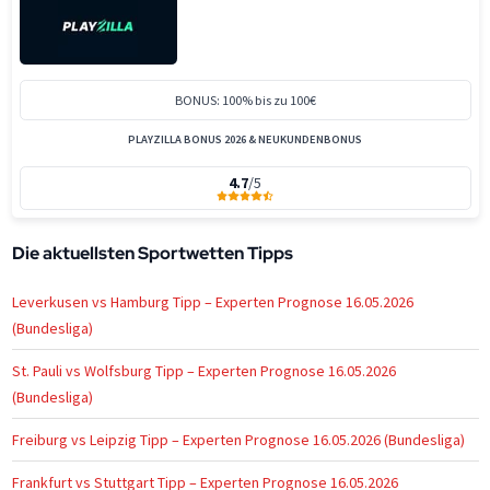
BONUS: 100% bis zu 100€
PLAYZILLA BONUS 2026 & NEUKUNDENBONUS
4.7
/5
Die aktuellsten Sportwetten Tipps
Leverkusen vs Hamburg Tipp – Experten Prognose 16.05.2026
(Bundesliga)
St. Pauli vs Wolfsburg Tipp – Experten Prognose 16.05.2026
(Bundesliga)
Freiburg vs Leipzig Tipp – Experten Prognose 16.05.2026 (Bundesliga)
Frankfurt vs Stuttgart Tipp – Experten Prognose 16.05.2026