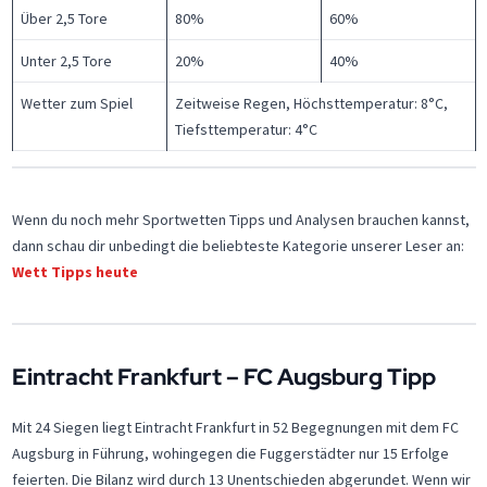
Über 2,5 Tore
80%
60%
Unter 2,5 Tore
20%
40%
Wetter zum Spiel
Zeitweise Regen, Höchsttemperatur: 8°C,
Tiefsttemperatur: 4°C
Wenn du noch mehr Sportwetten Tipps und Analysen brauchen kannst,
dann schau dir unbedingt die beliebteste Kategorie unserer Leser an:
Wett Tipps heute
Eintracht Frankfurt – FC Augsburg Tipp
Mit 24 Siegen liegt Eintracht Frankfurt in 52 Begegnungen mit dem FC
Augsburg in Führung, wohingegen die Fuggerstädter nur 15 Erfolge
feierten. Die Bilanz wird durch 13 Unentschieden abgerundet. Wenn wir