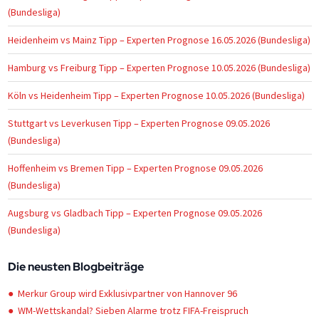
(Bundesliga)
Heidenheim vs Mainz Tipp – Experten Prognose 16.05.2026 (Bundesliga)
Hamburg vs Freiburg Tipp – Experten Prognose 10.05.2026 (Bundesliga)
Köln vs Heidenheim Tipp – Experten Prognose 10.05.2026 (Bundesliga)
Stuttgart vs Leverkusen Tipp – Experten Prognose 09.05.2026
(Bundesliga)
Hoffenheim vs Bremen Tipp – Experten Prognose 09.05.2026
(Bundesliga)
Augsburg vs Gladbach Tipp – Experten Prognose 09.05.2026
(Bundesliga)
Die neusten Blogbeiträge
Merkur Group wird Exklusivpartner von Hannover 96
WM-Wettskandal? Sieben Alarme trotz FIFA-Freispruch