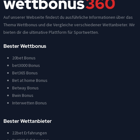
Auf unserer Webseite findest du ausführliche Informationen über das
Thema Wettbonus und die Vergleiche verschiedener Wettanbieter. Wir
bieten dir die ultimative Plattform für Sportwetten.
Bester Wettbonus
20bet Bonus
bet3000 Bonus
Bet365 Bonus
Bet at home Bonus
Betway Bonus
Bwin Bonus
Interwetten Bonus
Bester Wettanbieter
22bet Erfahrungen