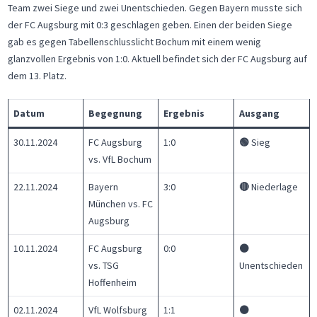
Team zwei Siege und zwei Unentschieden. Gegen Bayern musste sich
der FC Augsburg mit 0:3 geschlagen geben. Einen der beiden Siege
gab es gegen Tabellenschlusslicht Bochum mit einem wenig
glanzvollen Ergebnis von 1:0. Aktuell befindet sich der FC Augsburg auf
dem 13. Platz.
Datum
Begegnung
Ergebnis
Ausgang
30.11.2024
FC Augsburg
1:0
🟢
Sieg
vs. VfL Bochum
22.11.2024
Bayern
3:0
🔴
Niederlage
München vs. FC
Augsburg
10.11.2024
FC Augsburg
0:0
⚫
vs. TSG
Unentschieden
Hoffenheim
02.11.2024
VfL Wolfsburg
1:1
⚫