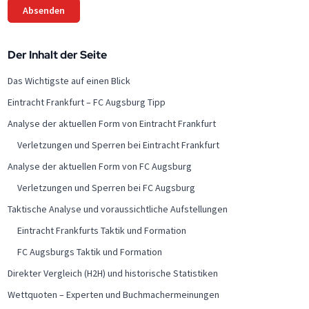
Der Inhalt der Seite
Das Wichtigste auf einen Blick
Eintracht Frankfurt – FC Augsburg Tipp
Analyse der aktuellen Form von Eintracht Frankfurt
Verletzungen und Sperren bei Eintracht Frankfurt
Analyse der aktuellen Form von FC Augsburg
Verletzungen und Sperren bei FC Augsburg
Taktische Analyse und voraussichtliche Aufstellungen
Eintracht Frankfurts Taktik und Formation
FC Augsburgs Taktik und Formation
Direkter Vergleich (H2H) und historische Statistiken
Wettquoten – Experten und Buchmachermeinungen