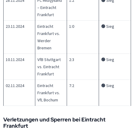
28.11.2024
FC Midtjylland
1:2
🟢
Sieg
– Eintracht
Frankfurt
23.11.2024
Eintracht
1:0
🟢
Sieg
Frankfurt vs.
Werder
Bremen
10.11.2024
VfB Stuttgart
2:3
🟢
Sieg
vs. Eintracht
Frankfurt
02.11.2024
Eintracht
7:2
🟢
Sieg
Frankfurt vs.
VfL Bochum
Verletzungen und Sperren bei Eintracht
Frankfurt