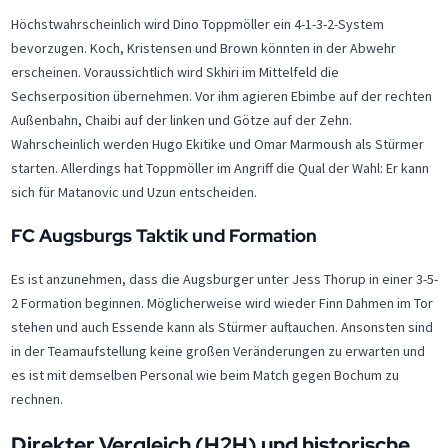
Höchstwahrscheinlich wird Dino Toppmöller ein 4-1-3-2-System
bevorzugen. Koch, Kristensen und Brown könnten in der Abwehr
erscheinen. Voraussichtlich wird Skhiri im Mittelfeld die
Sechserposition übernehmen. Vor ihm agieren Ebimbe auf der rechten
Außenbahn, Chaibi auf der linken und Götze auf der Zehn.
Wahrscheinlich werden Hugo Ekitike und Omar Marmoush als Stürmer
starten. Allerdings hat Toppmöller im Angriff die Qual der Wahl: Er kann
sich für Matanovic und Uzun entscheiden.
FC Augsburgs Taktik und Formation
Es ist anzunehmen, dass die Augsburger unter Jess Thorup in einer 3-5-
2 Formation beginnen. Möglicherweise wird wieder Finn Dahmen im Tor
stehen und auch Essende kann als Stürmer auftauchen. Ansonsten sind
in der Teamaufstellung keine großen Veränderungen zu erwarten und
es ist mit demselben Personal wie beim Match gegen Bochum zu
rechnen.
Direkter Vergleich (H2H) und historische