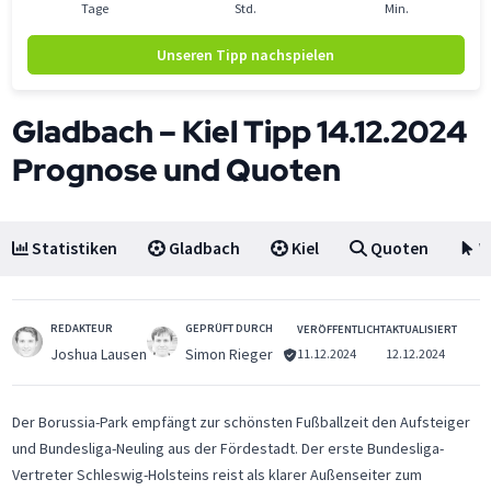
Tage
Std.
Min.
Unseren Tipp nachspielen
Gladbach – Kiel Tipp 14.12.2024
Prognose und Quoten
Statistiken
Gladbach
Kiel
Quoten
W
GEPRÜFT DURCH
REDAKTEUR
VERÖFFENTLICHT
AKTUALISIERT
Simon Rieger
Joshua Lausen
11.12.2024
12.12.2024
Der Borussia-Park empfängt zur schönsten Fußballzeit den Aufsteiger
und Bundesliga-Neuling aus der Fördestadt. Der erste Bundesliga-
Vertreter Schleswig-Holsteins reist als klarer Außenseiter zum