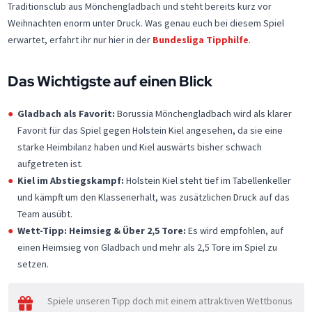
Traditionsclub aus Mönchengladbach und steht bereits kurz vor
Weihnachten enorm unter Druck. Was genau euch bei diesem Spiel
erwartet, erfahrt ihr nur hier in der
Bundesliga Tipphilfe
.
Das Wichtigste auf einen Blick
Gladbach als Favorit:
Borussia Mönchengladbach wird als klarer
Favorit für das Spiel gegen Holstein Kiel angesehen, da sie eine
starke Heimbilanz haben und Kiel auswärts bisher schwach
aufgetreten ist.
Kiel im Abstiegskampf:
Holstein Kiel steht tief im Tabellenkeller
und kämpft um den Klassenerhalt, was zusätzlichen Druck auf das
Team ausübt.
Wett-Tipp: Heimsieg & Über 2,5 Tore:
Es wird empfohlen, auf
einen Heimsieg von Gladbach und mehr als 2,5 Tore im Spiel zu
setzen.
Spiele unseren Tipp doch mit einem attraktiven Wettbonus