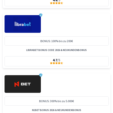
BONUS: 100% bis zu 200€
LIBRABET BONUS CODE 2026 & NEUKUNDENBONUS
4.7
/5
BONUS: 300% bis zu 5.000€
N1BET BONUS 2026 & NEUKUNDENBONUS