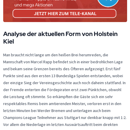
Analyse der aktuellen Form von Holstein
Kiel
Man braucht nicht lange um den heißen Brei herumreden, die
Mannschaft von Marcel Rapp befindet sich in einer bedrohlichen Lage
und bekam seine Grenzen bereits des Öfteren aufgezeigt. Erst fünf
Punkte sind aus den ersten 13 Bundesliga Spielen entstanden, wobei
der einzige Sieg der Vereinsgeschichte auch noch daheim stattfand. In
der Fremde enterten die Fördepiraten erst zwei Pünktchen, obwohl
die Leistung oft stimmte. So erkämpften die Gäste sich ein sehr
respektables Remis beim amtierenden Meister, verloren erst in den
letzten Minuten bei Werder Bremen und unterlagen auch beim
Champions-League Teilnehmer aus Stuttgart nur denkbar knapp mit 1:2.
Vor allem die Niederlage im letzten Auswärtsauftritt beim direkten