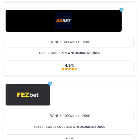
BONUS: 300% bis zu 150€
GGBET BONUS 2026 & NEUKUNDENBONUS
4.6
/5
BONUS: 100% bis zu 200€
FEZBET BONUS CODE 2026 & NEUKUNDENBONUS
4.6
/5