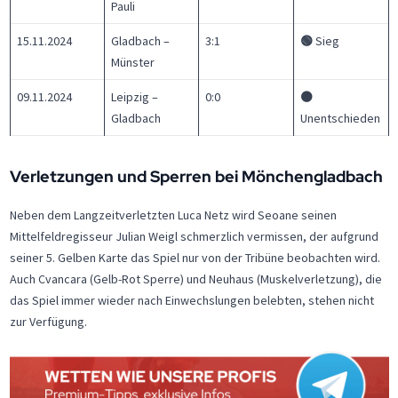
Pauli
15.11.2024
Gladbach –
3:1
🟢
Sieg
Münster
09.11.2024
Leipzig –
0:0
⚫
Gladbach
Unentschieden
Verletzungen und Sperren bei Mönchengladbach
Neben dem Langzeitverletzten Luca Netz wird Seoane seinen
Mittelfeldregisseur Julian Weigl schmerzlich vermissen, der aufgrund
seiner 5. Gelben Karte das Spiel nur von der Tribüne beobachten wird.
Auch Cvancara (Gelb-Rot Sperre) und Neuhaus (Muskelverletzung), die
das Spiel immer wieder nach Einwechslungen belebten, stehen nicht
zur Verfügung.