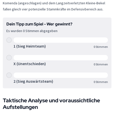
Komenda (angeschlagen) und dem Langzeitverletzten Kleine-Bekel
fallen gleich vier potenzielle Stammkräfte im Defensivbereich aus.
Dein Tipp zum Spiel - Wer gewinnt?
Es wurden
0
Stimmen abgegeben
0%
1 (Sieg Heimteam)
0
Stimmen
0%
X (Unentschieden)
0
Stimmen
0%
2 (Sieg Auswärtsteam)
0
Stimmen
Taktische Analyse und voraussichtliche
Aufstellungen