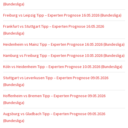
(Bundesliga)
Freiburg vs Leipzig Tipp – Experten Prognose 16.05.2026 (Bundesliga)
Frankfurt vs Stuttgart Tipp – Experten Prognose 16.05.2026
(Bundesliga)
Heidenheim vs Mainz Tipp – Experten Prognose 16.05.2026 (Bundesliga)
Hamburg vs Freiburg Tipp – Experten Prognose 10.05.2026 (Bundesliga)
Köln vs Heidenheim Tipp – Experten Prognose 10.05.2026 (Bundesliga)
Stuttgart vs Leverkusen Tipp – Experten Prognose 09.05.2026
(Bundesliga)
Hoffenheim vs Bremen Tipp – Experten Prognose 09.05.2026
(Bundesliga)
Augsburg vs Gladbach Tipp – Experten Prognose 09.05.2026
(Bundesliga)