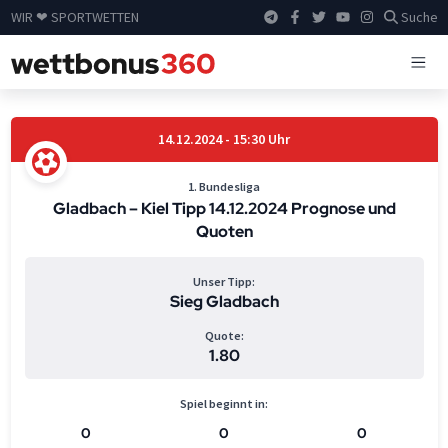
WIR ❤ SPORTWETTEN
Suche
14.12.2024 - 15:30 Uhr
1. Bundesliga
Gladbach – Kiel Tipp 14.12.2024 Prognose und
Quoten
Unser Tipp:
Sieg Gladbach
Quote:
1.80
Spiel beginnt in:
0
0
0