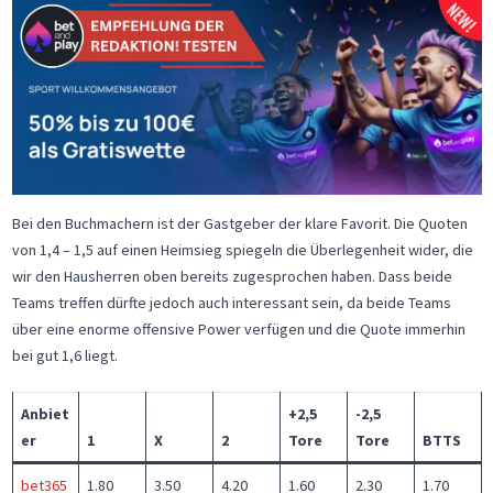
Bei den Buchmachern ist der Gastgeber der klare Favorit. Die Quoten
von 1,4 – 1,5 auf einen Heimsieg spiegeln die Überlegenheit wider, die
wir den Hausherren oben bereits zugesprochen haben. Dass beide
Teams treffen dürfte jedoch auch interessant sein, da beide Teams
über eine enorme offensive Power verfügen und die Quote immerhin
bei gut 1,6 liegt.
Anbiet
+2,5
-2,5
er
1
X
2
Tore
Tore
BTTS
bet365
1.80
3.50
4.20
1.60
2.30
1.70