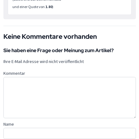
und einer Quote von
1.80
)
Keine Kommentare vorhanden
Sie haben eine Frage oder Meinung zum Artikel?
Ihre E-Mail Adresse wird nicht veröffentlicht
Kommentar
Name