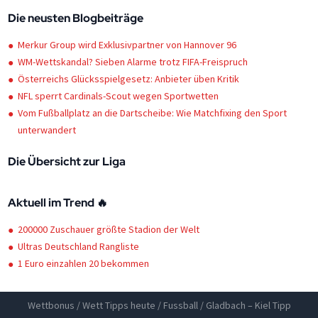
Die neusten Blogbeiträge
Merkur Group wird Exklusivpartner von Hannover 96
WM-Wettskandal? Sieben Alarme trotz FIFA-Freispruch
Österreichs Glücksspielgesetz: Anbieter üben Kritik
NFL sperrt Cardinals-Scout wegen Sportwetten
Vom Fußballplatz an die Dartscheibe: Wie Matchfixing den Sport
unterwandert
Die Übersicht zur Liga
Aktuell im Trend 🔥
200000 Zuschauer größte Stadion der Welt
Ultras Deutschland Rangliste
1 Euro einzahlen 20 bekommen
Wettbonus
/
Wett Tipps heute
/
Fussball
/
Gladbach – Kiel Tipp