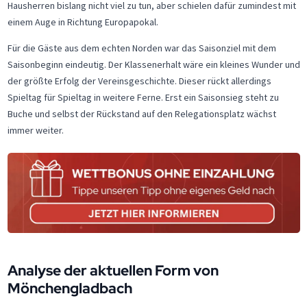
Hausherren bislang nicht viel zu tun, aber schielen dafür zumindest mit
einem Auge in Richtung Europapokal.
Für die Gäste aus dem echten Norden war das Saisonziel mit dem
Saisonbeginn eindeutig. Der Klassenerhalt wäre ein kleines Wunder und
der größte Erfolg der Vereinsgeschichte. Dieser rückt allerdings
Spieltag für Spieltag in weitere Ferne. Erst ein Saisonsieg steht zu
Buche und selbst der Rückstand auf den Relegationsplatz wächst
immer weiter.
Analyse der aktuellen Form von
Mönchengladbach