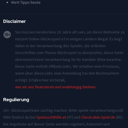
Wett Tipps heute
Disclaimer
Sie müssen mindestens 18 Jahre alt sein, um diese Webseite zu
nutzen! Online Glücksspiel ist in einigen Ländern illegal. Es liegt
daher in der Verantwortung des Spieler, die örtlichen
Vorschriften zum Thema Glücksspiel zu überprüfen, diese Seite
übernimmt keine Verantwortung für Ihr Handeln. Bitte beachte:
Diese Seite enthält Affiliate-Links. Wir erhalten eine Provision,
wenn über diese Links eine Anmeldung bei den Buchmachern
erfolgt. Erfahre hier im Detail,
wie wir uns finanzieren und unabhängig bleiben
.
Regulierung
18+. Glücksspiel kann süchtig machen. Bitte spiele verantwortungsvoll.
Hilfe findest du bei
Spielsuchthilfe.at
(AT) und
Check-dein-Spiel.de
(DE).
Die Angebote auf dieser Seite werden reguliert, lizenziert und