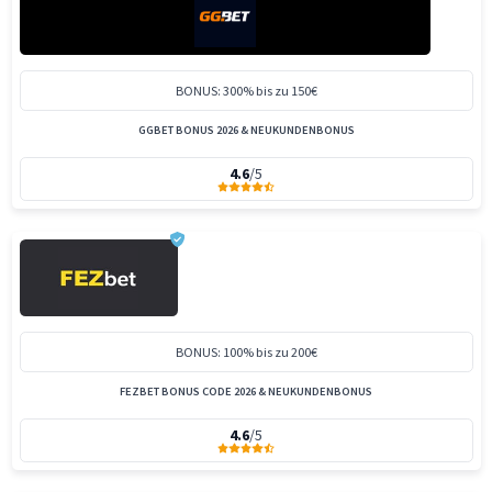
BONUS: 300% bis zu 150€
GGBET BONUS 2026 & NEUKUNDENBONUS
4.6
/5
BONUS: 100% bis zu 200€
FEZBET BONUS CODE 2026 & NEUKUNDENBONUS
4.6
/5