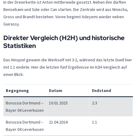
In der Dreierkette ist Anton mittlerweile gesetzt. Neben ihm dürften
Bensebaini und Süle oder Can starten. Die Zentrale wird aus Nmecha,
Gross und Brandt bestehen. Vorne beginnt Adeyemi wieder neben
Guirassy.
Direkter Vergleich (H2H) und historische
Statistiken
Das Hinspiel gewann die Werkself mit 3:2, während das letzte Duell hier
mit 1:1 endete. Hier die letzten fünf Ergebnisse im H2H-Vergleich auf
einen Blick:
Begegnung
Datum
Endstand
Borussia Dortmund –
10.01.2025
2:3
Bayer 04 Leverkusen
Borussia Dortmund –
21.04.2024
1:1
Bayer 04 Leverkusen