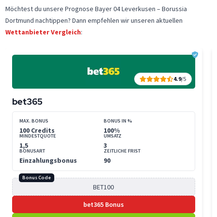
Möchtest du unsere Prognose Bayer 04 Leverkusen – Borussia
Dortmund nachtippen? Dann empfehlen wir unseren aktuellen
Wettanbieter Vergleich
:
4.9
/5
bet365
MAX. BONUS
BONUS IN %
100 Credits
100%
MINDESTQUOTE
UMSATZ
1,5
3
BONUSART
ZEITLICHE FRIST
Einzahlungsbonus
90
Bonus Code
bet365 Bonus