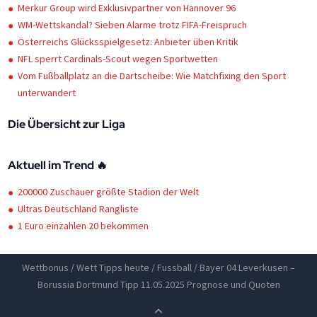
Merkur Group wird Exklusivpartner von Hannover 96
WM-Wettskandal? Sieben Alarme trotz FIFA-Freispruch
Österreichs Glücksspielgesetz: Anbieter üben Kritik
NFL sperrt Cardinals-Scout wegen Sportwetten
Vom Fußballplatz an die Dartscheibe: Wie Matchfixing den Sport
unterwandert
Die Übersicht zur Liga
Aktuell im Trend 🔥
200000 Zuschauer größte Stadion der Welt
Ultras Deutschland Rangliste
1 Euro einzahlen 20 bekommen
Wettbonus
/
Wett Tipps heute
/
Fussball
/
Bayer 04 Leverkusen –
Borussia Dortmund Tipp 11.05.2025 Prognose und Quoten