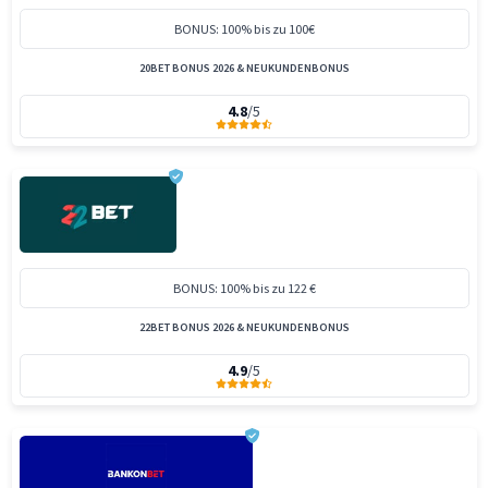
BONUS: 100% bis zu 100€
20BET BONUS 2026 & NEUKUNDENBONUS
4.8
/5
BONUS: 100% bis zu 122 €
22BET BONUS 2026 & NEUKUNDENBONUS
4.9
/5