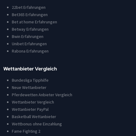
22bet Erfahrungen
Bet365 Erfahrungen
Bet at home Erfahrungen
Betway Erfahrungen
Bwin Erfahrungen
Unibet Erfahrungen
Rabona Erfahrungen
Wettanbieter Vergleich
Bundesliga Tipphilfe
Neue Wettanbieter
Pferdewetten Anbieter Vergleich
Wettanbieter Vergleich
Wettanbieter PayPal
Basketball Wettanbieter
Wettbonus ohne Einzahlung
Fame Fighting 2