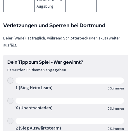
Augsburg
Verletzungen und Sperren bei Dortmund
Beier (Wade) ist fraglich, während Schlotterbeck (Meniskus) weiter
ausfällt.
Dein Tipp zum Spiel - Wer gewinnt?
Es wurden
0
Stimmen abgegeben
0%
1 (Sieg Heimteam)
0
Stimmen
0%
X (Unentschieden)
0
Stimmen
0%
2 (Sieg Auswärtsteam)
0
Stimmen