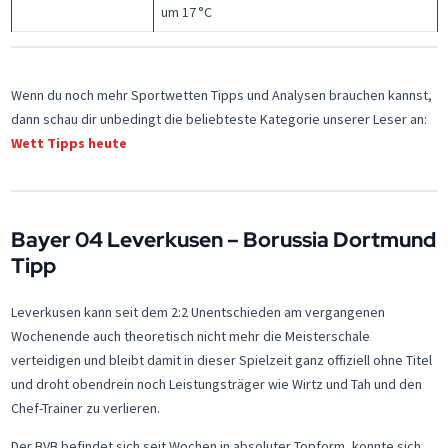
um 17 °C
Wenn du noch mehr Sportwetten Tipps und Analysen brauchen kannst,
dann schau dir unbedingt die beliebteste Kategorie unserer Leser an:
Wett Tipps heute
Bayer 04 Leverkusen – Borussia Dortmund
Tipp
Leverkusen kann seit dem 2:2 Unentschieden am vergangenen
Wochenende auch theoretisch nicht mehr die Meisterschale
verteidigen und bleibt damit in dieser Spielzeit ganz offiziell ohne Titel
und droht obendrein noch Leistungsträger wie Wirtz und Tah und den
Chef-Trainer zu verlieren.
Der BVB befindet sich seit Wochen in absoluter Topform, konnte sich