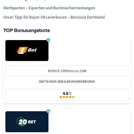
Wettquoten – Experten und Buchmachermeinungen
Unser Tipp für Bayer 04 Leverkusen – Borussia Dortmund
TOP Bonusangebote
BONUS: 100% bis zu 150€
1BET BONUS 2026 & NEUKUNDENBONUS
4.8
/5