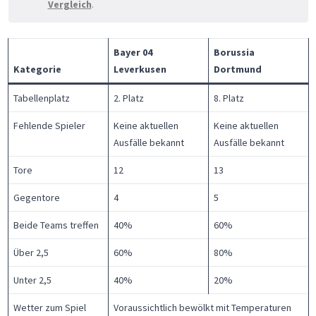
Vergleich
.
Bayer 04
Borussia
Kategorie
Leverkusen
Dortmund
Tabellenplatz
2. Platz
8. Platz
Fehlende Spieler
Keine aktuellen
Keine aktuellen
Ausfälle bekannt
Ausfälle bekannt
Tore
12
13
Gegentore
4
5
Beide Teams treffen
40%
60%
Über 2,5
60%
80%
Unter 2,5
40%
20%
Wetter zum Spiel
Voraussichtlich bewölkt mit Temperaturen