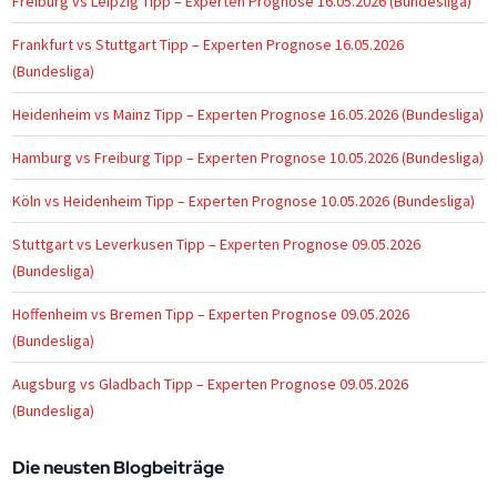
Freiburg vs Leipzig Tipp – Experten Prognose 16.05.2026 (Bundesliga)
Frankfurt vs Stuttgart Tipp – Experten Prognose 16.05.2026
(Bundesliga)
Heidenheim vs Mainz Tipp – Experten Prognose 16.05.2026 (Bundesliga)
Hamburg vs Freiburg Tipp – Experten Prognose 10.05.2026 (Bundesliga)
Köln vs Heidenheim Tipp – Experten Prognose 10.05.2026 (Bundesliga)
Stuttgart vs Leverkusen Tipp – Experten Prognose 09.05.2026
(Bundesliga)
Hoffenheim vs Bremen Tipp – Experten Prognose 09.05.2026
(Bundesliga)
Augsburg vs Gladbach Tipp – Experten Prognose 09.05.2026
(Bundesliga)
Die neusten Blogbeiträge