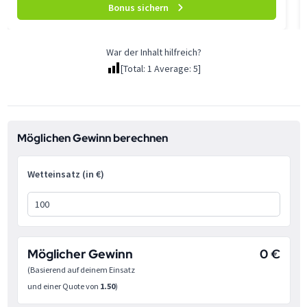
Bonus sichern
War der Inhalt hilfreich?
[Total:
1
Average:
5
]
Möglichen Gewinn berechnen
Wetteinsatz (in €)
Möglicher Gewinn
0 €
(Basierend auf deinem Einsatz
und einer Quote von
1.50
)