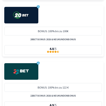
BONUS: 100% bis zu 100€
20BET BONUS 2026 & NEUKUNDENBONUS
4.8
/5
BONUS: 100% bis zu 122 €
22BET BONUS 2026 & NEUKUNDENBONUS
4.9
/5