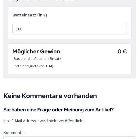
Wetteinsatz (in €)
Möglicher Gewinn
0 €
(Basierend auf deinem Einsatz
und einer Quote von
1.44
)
Keine Kommentare vorhanden
Sie haben eine Frage oder Meinung zum Artikel?
Ihre E-Mail Adresse wird nicht veröffentlicht
Kommentar