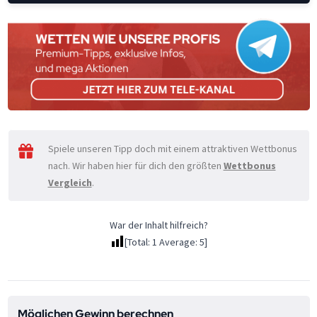
Spiele unseren Tipp doch mit einem attraktiven Wettbonus
nach. Wir haben hier für dich den größten
Wettbonus
Vergleich
.
War der Inhalt hilfreich?
[Total:
1
Average:
5
]
Möglichen Gewinn berechnen