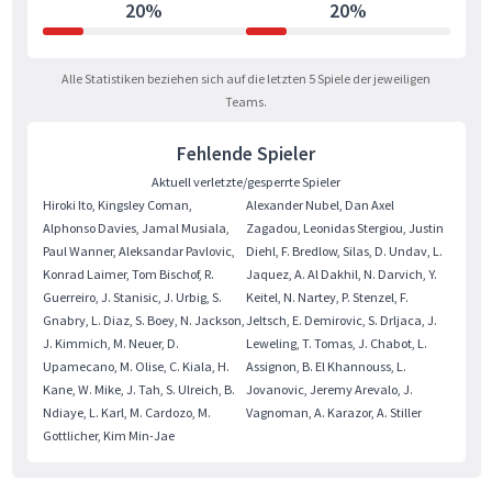
20%
20%
Alle Statistiken beziehen sich auf die letzten 5 Spiele der jeweiligen
Teams.
Fehlende Spieler
Aktuell verletzte/gesperrte Spieler
Hiroki Ito, Kingsley Coman,
Alexander Nubel, Dan Axel
Alphonso Davies, Jamal Musiala,
Zagadou, Leonidas Stergiou, Justin
Paul Wanner, Aleksandar Pavlovic,
Diehl, F. Bredlow, Silas, D. Undav, L.
Konrad Laimer, Tom Bischof, R.
Jaquez, A. Al Dakhil, N. Darvich, Y.
Guerreiro, J. Stanisic, J. Urbig, S.
Keitel, N. Nartey, P. Stenzel, F.
Gnabry, L. Diaz, S. Boey, N. Jackson,
Jeltsch, E. Demirovic, S. Drljaca, J.
J. Kimmich, M. Neuer, D.
Leweling, T. Tomas, J. Chabot, L.
Upamecano, M. Olise, C. Kiala, H.
Assignon, B. El Khannouss, L.
Kane, W. Mike, J. Tah, S. Ulreich, B.
Jovanovic, Jeremy Arevalo, J.
Ndiaye, L. Karl, M. Cardozo, M.
Vagnoman, A. Karazor, A. Stiller
Gottlicher, Kim Min-Jae