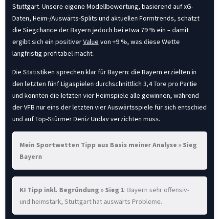
Stuttgart. Unsere eigene Modellbewertung, basierend auf xG-
Daten, Heim-/Auswärts-Splits und aktuellen Formtrends, schätzt
die Siegchance der Bayern jedoch bei etwa 79 % ein – damit
ergibt sich ein positiver
Value
von +9 %, was diese Wette
langfristig profitabel macht.
Die Statistiken sprechen klar für Bayern: die Bayern erzielten in
den letzten fünf Ligaspielen durchschnittlich 3,4 Tore pro Partie
und konnten die letzten vier Heimspiele alle gewinnen, während
der VFB nur eins der letzten vier Auswärtsspiele für sich entschied
und auf Top-Stürmer Deniz Undav verzichten muss.
Mein Sportwetten Tipp aus Basis meiner Analyse » Sieg
Bayern
KI Tipp inkl. Begründung » Sieg 1
: Bayern sehr offensiv-
und heimstark, Stuttgart hat auswärts Probleme.