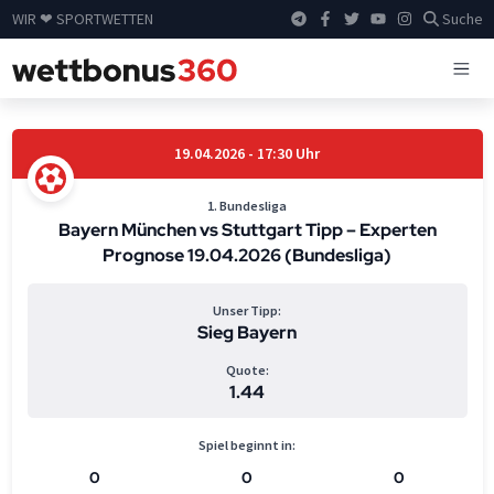
WIR ❤ SPORTWETTEN
Suche
19.04.2026 - 17:30 Uhr
1. Bundesliga
Bayern München vs Stuttgart Tipp – Experten
Prognose 19.04.2026 (Bundesliga)
Unser Tipp:
Sieg Bayern
Quote:
1.44
Spiel beginnt in:
0
0
0