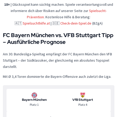
18+
| Glücksspiel kann süchtig machen. Spiele verantwortungsvoll und
informiere dich über Risiken auf unserer Seite zur
Spielsucht-
Prävention
. Kostenlose Hilfe & Beratung:
🇦🇹
Spielsuchthilfe.at
| 🇩🇪
Check-dein-Spiel.de
(BZgA)
FC Bayern München vs. VFB Stuttgart Tipp
– Ausführliche Prognose
Am 30. Bundesliga-Spieltag empfängt der FC Bayern München den VFB
Stuttgart – der Südklassiker, der gleichzeitig ein absolutes Topspiel
darstellt.
Mit Ø 3,4 Toren dominierte die Bayern-Offensive auch zuletzt die Liga.
Bayern München
VfB Stuttgart
Platz 1
Platz 4