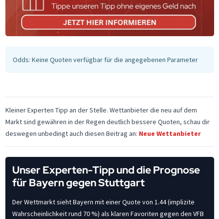
Odds: Keine Quoten verfügbar für die angegebenen Parameter
Kleiner Experten Tipp an der Stelle. Wettanbieter die neu auf dem
Markt sind gewähren in der Regen deutlich bessere Quoten, schau dir
deswegen unbedingt auch diesen Beitrag an:
Neue Wettanbieter
Unser Experten-Tipp und die Prognose
für Bayern gegen Stuttgart
Der Wettmarkt sieht Bayern mit einer Quote von 1.44 (implizite
Wahrscheinlichkeit rund 70 %) als klaren Favoriten gegen den VFB