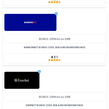
BONUS: 100% bis zu 200€
BANKONBET BONUS CODE 2026 & NEUKUNDENBONUS
4.7
/5
BONUS: 100% bis zu 100€
EMIRBET BONUS CODE 2026 & NEUKUNDENBONUS