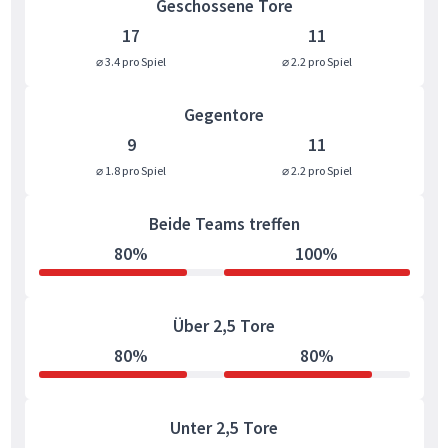
Geschossene Tore
17
11
⌀ 3.4 pro Spiel
⌀ 2.2 pro Spiel
Gegentore
9
11
⌀ 1.8 pro Spiel
⌀ 2.2 pro Spiel
Beide Teams treffen
80%
100%
Über 2,5 Tore
80%
80%
Unter 2,5 Tore