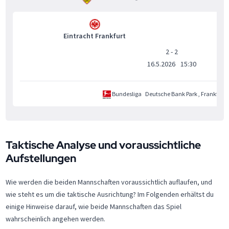
Eintracht Frankfurt
2 - 2
16.5.2026
15:30
Bundesliga
Deutsche Bank Park
, Frankfurt
Taktische Analyse und voraussichtliche
Aufstellungen
Wie werden die beiden Mannschaften voraussichtlich auflaufen, und
wie steht es um die taktische Ausrichtung? Im Folgenden erhältst du
einige Hinweise darauf, wie beide Mannschaften das Spiel
wahrscheinlich angehen werden.