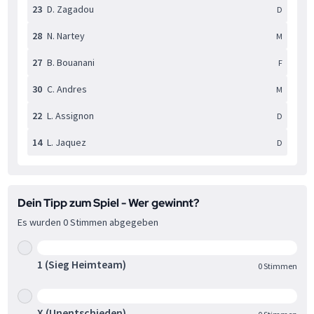
23
D. Zagadou
D
28
N. Nartey
M
27
B. Bouanani
F
30
C. Andres
M
22
L. Assignon
D
14
L. Jaquez
D
Dein Tipp zum Spiel - Wer gewinnt?
Es wurden
0
Stimmen abgegeben
0%
1 (Sieg Heimteam)
0
Stimmen
0%
X (Unentschieden)