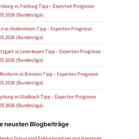
mburg vs Freiburg Tipp – Experten Prognose
05.2026 (Bundesliga)
ln vs Heidenheim Tipp – Experten Prognose
05.2026 (Bundesliga)
ttgart vs Leverkusen Tipp – Experten Prognose
05.2026 (Bundesliga)
ffenheim vs Bremen Tipp – Experten Prognose
05.2026 (Bundesliga)
gsburg vs Gladbach Tipp – Experten Prognose
05.2026 (Bundesliga)
e neusten Blogbeiträge
Merkur Group wird Exklusivpartner von Hannover