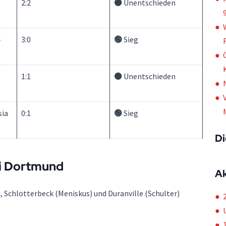
2:2
⚫
Unentschieden
–
3:0
🟢
Sieg
1:1
⚫
Unentschieden
sia
0:1
🟢
Sieg
Di
ei Dortmund
Ak
, Schlotterbeck (Meniskus) und Duranville (Schulter)