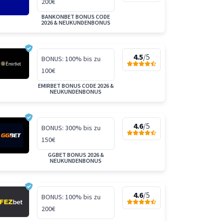
200€
BANKONBET BONUS CODE
2026 & NEUKUNDENBONUS
4.5
/5
BONUS: 100% bis zu
100€
EMIRBET BONUS CODE 2026 &
NEUKUNDENBONUS
4.6
/5
BONUS: 300% bis zu
150€
GGBET BONUS 2026 &
NEUKUNDENBONUS
4.6
/5
BONUS: 100% bis zu
200€