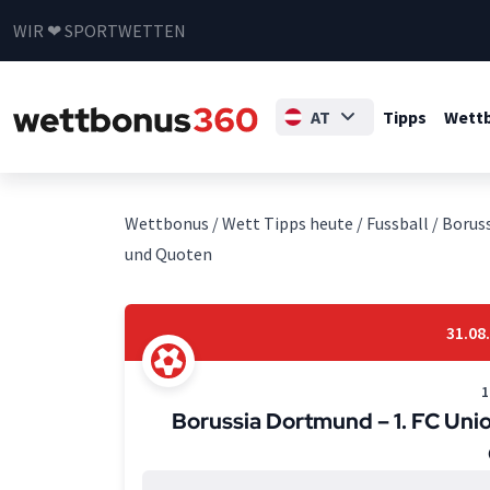
WIR ❤ SPORTWETTEN
AT
Tipps
Wett
Wettbonus
/
Wett Tipps heute
/
Fussball
/
Boruss
und Quoten
31.08
1
Borussia Dortmund – 1. FC Uni