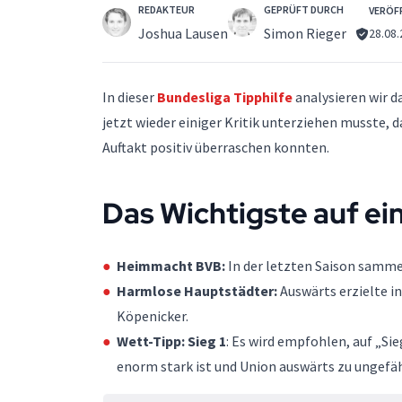
REDAKTEUR
GEPRÜFT DURCH
VERÖF
Joshua Lausen
Simon Rieger
28.08
In dieser
Bundesliga Tipphilfe
analysieren wir d
jetzt wieder einiger Kritik unterziehen musste, 
Auftakt positiv überraschen konnten.
Das Wichtigste auf ein
Heimmacht BVB:
In der letzten Saison samme
Harmlose Hauptstädter:
Auswärts erzielte in
Köpenicker.
Wett-Tipp: Sieg 1
: Es wird empfohlen, auf „S
enorm stark ist und Union auswärts zu ungefähr