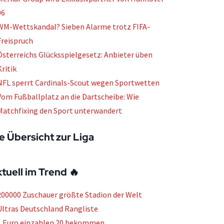
96
WM-Wettskandal? Sieben Alarme trotz FIFA-
Freispruch
Österreichs Glücksspielgesetz: Anbieter üben
Kritik
NFL sperrt Cardinals-Scout wegen Sportwetten
Vom Fußballplatz an die Dartscheibe: Wie
Matchfixing den Sport unterwandert
e Übersicht zur Liga
tuell im Trend 🔥
200000 Zuschauer größte Stadion der Welt
Ultras Deutschland Rangliste
1 Euro einzahlen 20 bekommen