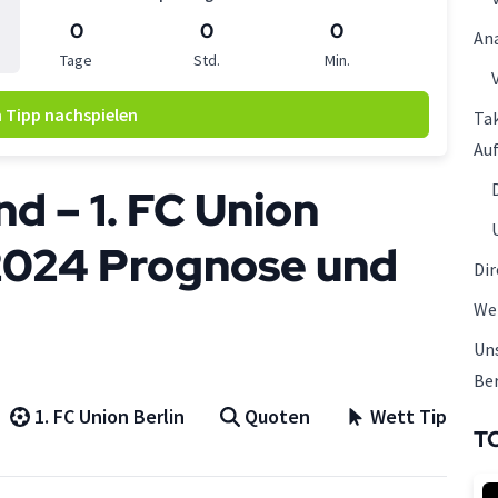
0
0
0
Ana
Tage
Std.
Min.
 Tipp nachspielen
Tak
Au
d – 1. FC Union
2.2024 Prognose und
Dir
We
Uns
Ber
1. FC Union Berlin
Quoten
Wett Tipp
T