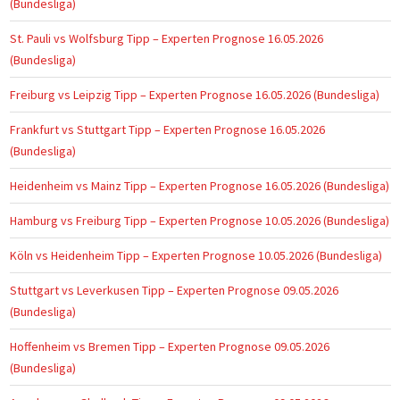
(Bundesliga)
St. Pauli vs Wolfsburg Tipp – Experten Prognose 16.05.2026
(Bundesliga)
Freiburg vs Leipzig Tipp – Experten Prognose 16.05.2026 (Bundesliga)
Frankfurt vs Stuttgart Tipp – Experten Prognose 16.05.2026
(Bundesliga)
Heidenheim vs Mainz Tipp – Experten Prognose 16.05.2026 (Bundesliga)
Hamburg vs Freiburg Tipp – Experten Prognose 10.05.2026 (Bundesliga)
Köln vs Heidenheim Tipp – Experten Prognose 10.05.2026 (Bundesliga)
Stuttgart vs Leverkusen Tipp – Experten Prognose 09.05.2026
(Bundesliga)
Hoffenheim vs Bremen Tipp – Experten Prognose 09.05.2026
(Bundesliga)