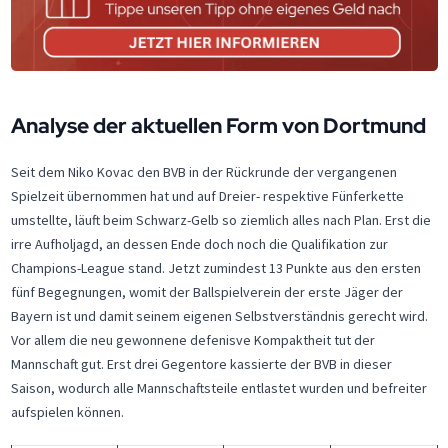
Analyse der aktuellen Form von Dortmund
Seit dem Niko Kovac den BVB in der Rückrunde der vergangenen
Spielzeit übernommen hat und auf Dreier- respektive Fünferkette
umstellte, läuft beim Schwarz-Gelb so ziemlich alles nach Plan. Erst die
irre Aufholjagd, an dessen Ende doch noch die Qualifikation zur
Champions-League stand. Jetzt zumindest 13 Punkte aus den ersten
fünf Begegnungen, womit der Ballspielverein der erste Jäger der
Bayern ist und damit seinem eigenen Selbstverständnis gerecht wird.
Vor allem die neu gewonnene defenisve Kompaktheit tut der
Mannschaft gut. Erst drei Gegentore kassierte der BVB in dieser
Saison, wodurch alle Mannschaftsteile entlastet wurden und befreiter
aufspielen können.