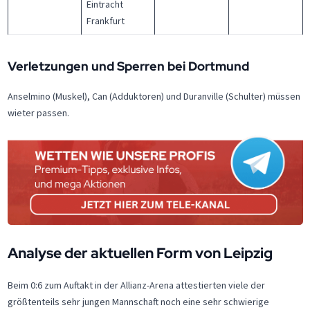
Eintracht
Frankfurt
Verletzungen und Sperren bei Dortmund
Anselmino (Muskel), Can (Adduktoren) und Duranville (Schulter) müssen
wieter passen.
Analyse der aktuellen Form von Leipzig
Beim 0:6 zum Auftakt in der Allianz-Arena attestierten viele der
größtenteils sehr jungen Mannschaft noch eine sehr schwierige