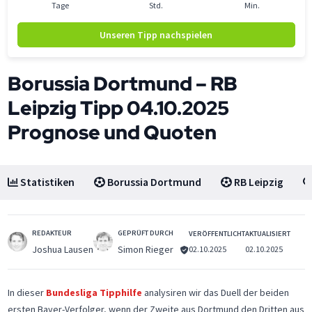
Tage
Std.
Min.
Unseren Tipp nachspielen
Borussia Dortmund – RB
Leipzig Tipp 04.10.2025
Prognose und Quoten
Statistiken
Borussia Dortmund
RB Leipzig
GEPRÜFT DURCH
REDAKTEUR
VERÖFFENTLICHT
AKTUALISIERT
Simon Rieger
Joshua Lausen
02.10.2025
02.10.2025
In dieser
Bundesliga Tipphilfe
analysiren wir das Duell der beiden
ersten Bayer-Verfolger, wenn der Zweite aus Dortmund den Dritten aus