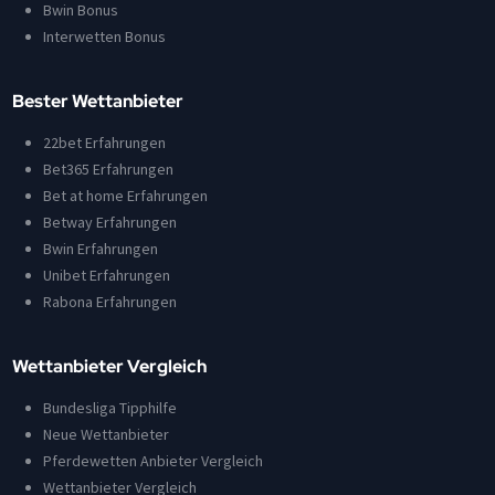
Bwin Bonus
Interwetten Bonus
Bester Wettanbieter
22bet Erfahrungen
Bet365 Erfahrungen
Bet at home Erfahrungen
Betway Erfahrungen
Bwin Erfahrungen
Unibet Erfahrungen
Rabona Erfahrungen
Wettanbieter Vergleich
Bundesliga Tipphilfe
Neue Wettanbieter
Pferdewetten Anbieter Vergleich
Wettanbieter Vergleich