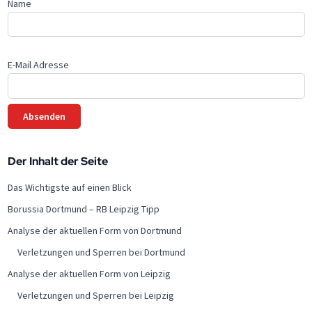
Name
E-Mail Adresse
Der Inhalt der Seite
Das Wichtigste auf einen Blick
Borussia Dortmund – RB Leipzig Tipp
Analyse der aktuellen Form von Dortmund
Verletzungen und Sperren bei Dortmund
Analyse der aktuellen Form von Leipzig
Verletzungen und Sperren bei Leipzig