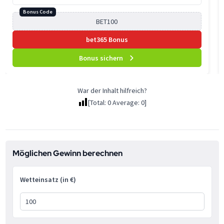
Bonus Code
bet365 Bonus
Bonus sichern
War der Inhalt hilfreich?
[Total:
0
Average:
0
]
Möglichen Gewinn berechnen
Wetteinsatz (in €)