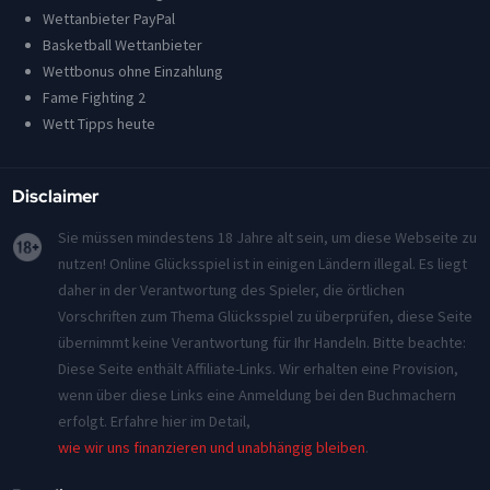
Wettanbieter PayPal
Basketball Wettanbieter
Wettbonus ohne Einzahlung
Fame Fighting 2
Wett Tipps heute
Disclaimer
Sie müssen mindestens 18 Jahre alt sein, um diese Webseite zu
nutzen! Online Glücksspiel ist in einigen Ländern illegal. Es liegt
daher in der Verantwortung des Spieler, die örtlichen
Vorschriften zum Thema Glücksspiel zu überprüfen, diese Seite
übernimmt keine Verantwortung für Ihr Handeln. Bitte beachte:
Diese Seite enthält Affiliate-Links. Wir erhalten eine Provision,
wenn über diese Links eine Anmeldung bei den Buchmachern
erfolgt. Erfahre hier im Detail,
wie wir uns finanzieren und unabhängig bleiben
.