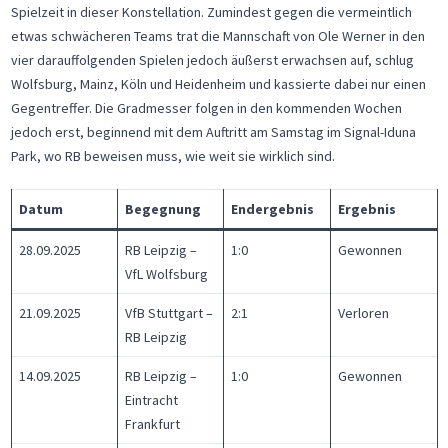
Spielzeit in dieser Konstellation. Zumindest gegen die vermeintlich
etwas schwächeren Teams trat die Mannschaft von Ole Werner in den
vier darauffolgenden Spielen jedoch äußerst erwachsen auf, schlug
Wolfsburg, Mainz, Köln und Heidenheim und kassierte dabei nur einen
Gegentreffer. Die Gradmesser folgen in den kommenden Wochen
jedoch erst, beginnend mit dem Auftritt am Samstag im Signal-Iduna
Park, wo RB beweisen muss, wie weit sie wirklich sind.
Datum
Begegnung
Endergebnis
Ergebnis
28.09.2025
RB Leipzig –
1:0
Gewonnen
VfL Wolfsburg
21.09.2025
VfB Stuttgart –
2:1
Verloren
RB Leipzig
14.09.2025
RB Leipzig –
1:0
Gewonnen
Eintracht
Frankfurt