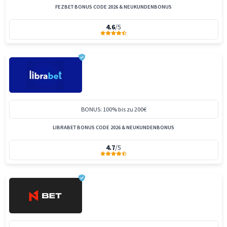
FEZBET BONUS CODE 2026 & NEUKUNDENBONUS
4.6
/5
BONUS: 100% bis zu 200€
LIBRABET BONUS CODE 2026 & NEUKUNDENBONUS
4.7
/5