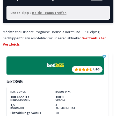
Unser Tipp »
Beide Teams treffen
Möchtest du unsere Prognose Borussia Dortmund – RB Leipzig
nachtippen? Dann empfehlen wir unseren aktuellen
Wettanbieter
Vergleich
:
4.9
/5
bet365
MAX. BONUS
BONUS IN %
100 Credits
100%
MINDESTQUOTE
UMSATZ
1,5
3
BONUSART
ZEITLICHE FRIST
Einzahlungsbonus
90