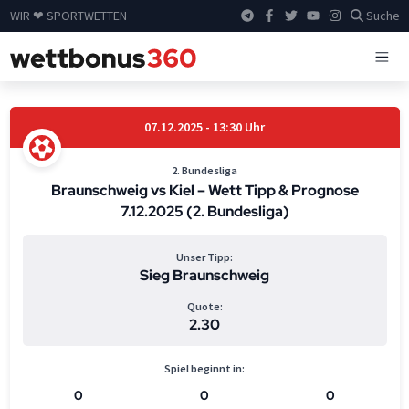
WIR ❤ SPORTWETTEN
Suche
07.12.2025 - 13:30 Uhr
2. Bundesliga
Braunschweig vs Kiel – Wett Tipp & Prognose
7.12.2025 (2. Bundesliga)
Unser Tipp:
Sieg Braunschweig
Quote:
2.30
Spiel beginnt in:
0
0
0