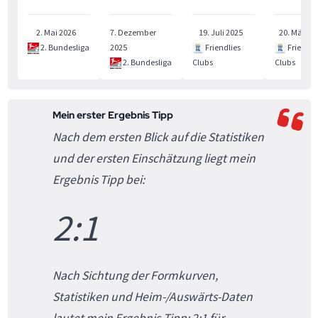
2. Mai 2026
7. Dezember
19. Juli 2025
20. März 2
2. Bundesliga
2025
Friendlies
Friendli
2. Bundesliga
Clubs
Clubs
Mein erster Ergebnis Tipp
Nach dem ersten Blick auf die Statistiken
und der ersten Einschätzung liegt mein
Ergebnis Tipp bei:
2:1
Nach Sichtung der Formkurven,
Statistiken und Heim-/Auswärts-Daten