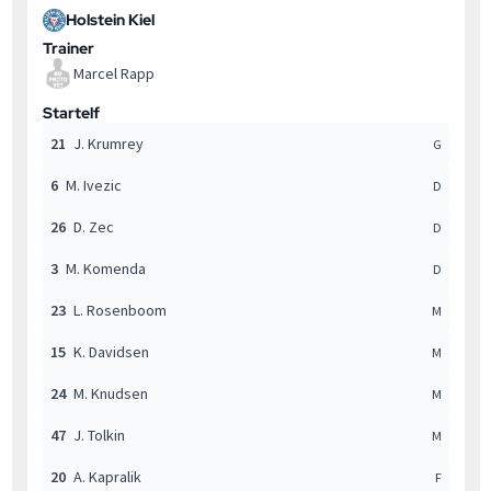
Holstein Kiel
Trainer
Marcel Rapp
Startelf
21
J. Krumrey
G
6
M. Ivezic
D
26
D. Zec
D
3
M. Komenda
D
23
L. Rosenboom
M
15
K. Davidsen
M
24
M. Knudsen
M
47
J. Tolkin
M
20
A. Kapralik
F