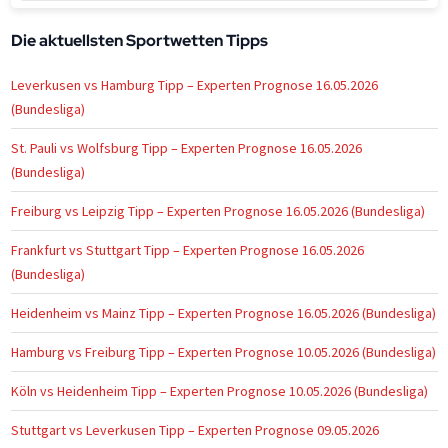
Die aktuellsten Sportwetten Tipps
Leverkusen vs Hamburg Tipp – Experten Prognose 16.05.2026
(Bundesliga)
St. Pauli vs Wolfsburg Tipp – Experten Prognose 16.05.2026
(Bundesliga)
Freiburg vs Leipzig Tipp – Experten Prognose 16.05.2026 (Bundesliga)
Frankfurt vs Stuttgart Tipp – Experten Prognose 16.05.2026
(Bundesliga)
Heidenheim vs Mainz Tipp – Experten Prognose 16.05.2026 (Bundesliga)
Hamburg vs Freiburg Tipp – Experten Prognose 10.05.2026 (Bundesliga)
Köln vs Heidenheim Tipp – Experten Prognose 10.05.2026 (Bundesliga)
Stuttgart vs Leverkusen Tipp – Experten Prognose 09.05.2026