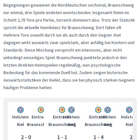
Begegnungen gewannen die Norddeutschen sechsmal, Braunschweig
nur einmal, drei Spiele endeten unentschieden. Insgesamt fielen im
Schnitt 2,78 Tore pro Partie, torreich-dominiert also. Trotz der Statistik
spricht die aktuelle Heimbilanz für Braunschweig: Dort fallen oft
mehrere Tore sowohl durch sie als auch durch den Gegner. Kiel
dagegen wirkt auswärts zwar spielstark, aber anfällig bei Kontern und
Standards. Diese Mischung verspricht ein intensives, aber nicht
unbedingt einseitiges Spiel. Braunschweig punktete jedoch in den
letzten direkten Heimspielen regelmäßig, was psychologische
Bedeutung für das kommende Duell hat. Zudem zeigen historische
Auswärtsstatistiken der Kieler, dass sie bei physisch starken Gegnern
häufiger Probleme hatten.
Holstein
Eintracht
Eintracht
Holstein
Eintracht
Holstein
Holstein
Kiel
Braunschweig
Braunschweig
Kiel
Braunschweig
Kiel
Kiel
B
2 - 0
1 - 1
1 - 4
2 - 2