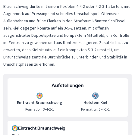
Braunschweig dürfte mit einem flexiblen 4-4-2 oder 4-2-3-1 starten, mit
Augenmerk auf Pressing und schnelles Umschaltspiel. Offensive
Außenbahnen und frühe Flanken in den Strafraum könnten Schlüssel
sein. Kiel dagegen könnte auf ein 3-5-2 setzen, mit offensiv
ausgerichteter Doppelspitze und kompaktem Mittelfeld, um Kontrolle
im Zentrum zu gewinnen und aus Kontern zu agieren. Zusätzlich ist zu
erwarten, dass Kiel situativ auf ein kompaktes 5-3-2 umstellt, um
Braunschweigs zentrale Durchbrüche zu unterbinden und Stabilität in
Umschaltphasen zu erhöhen.
Aufstellungen
Eintracht Braunschweig
Holstein Kiel
Formation: 3-4-2-1
Formation: 3-4-2-1
Eintracht Braunschweig