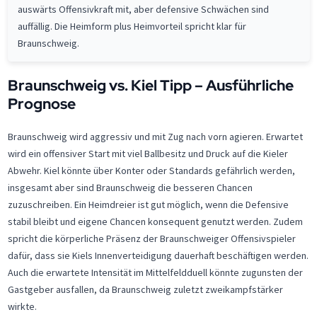
auswärts Offensivkraft mit, aber defensive Schwächen sind
auffällig. Die Heimform plus Heimvorteil spricht klar für
Braunschweig.
Braunschweig vs. Kiel Tipp – Ausführliche
Prognose
Braunschweig wird aggressiv und mit Zug nach vorn agieren. Erwartet
wird ein offensiver Start mit viel Ballbesitz und Druck auf die Kieler
Abwehr. Kiel könnte über Konter oder Standards gefährlich werden,
insgesamt aber sind Braunschweig die besseren Chancen
zuzuschreiben. Ein Heimdreier ist gut möglich, wenn die Defensive
stabil bleibt und eigene Chancen konsequent genutzt werden. Zudem
spricht die körperliche Präsenz der Braunschweiger Offensivspieler
dafür, dass sie Kiels Innenverteidigung dauerhaft beschäftigen werden.
Auch die erwartete Intensität im Mittelfeldduell könnte zugunsten der
Gastgeber ausfallen, da Braunschweig zuletzt zweikampfstärker
wirkte.