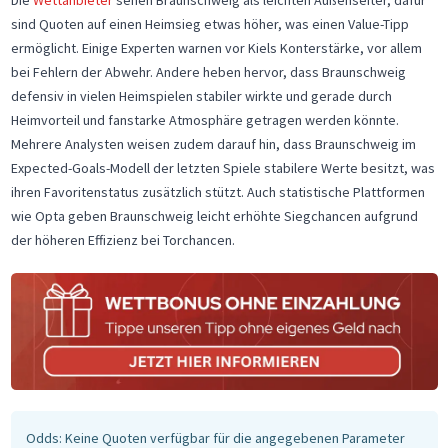
sind Quoten auf einen Heimsieg etwas höher, was einen Value-Tipp
ermöglicht. Einige Experten warnen vor Kiels Konterstärke, vor allem
bei Fehlern der Abwehr. Andere heben hervor, dass Braunschweig
defensiv in vielen Heimspielen stabiler wirkte und gerade durch
Heimvorteil und fanstarke Atmosphäre getragen werden könnte.
Mehrere Analysten weisen zudem darauf hin, dass Braunschweig im
Expected-Goals-Modell der letzten Spiele stabilere Werte besitzt, was
ihren Favoritenstatus zusätzlich stützt. Auch statistische Plattformen
wie Opta geben Braunschweig leicht erhöhte Siegchancen aufgrund
der höheren Effizienz bei Torchancen.
Odds: Keine Quoten verfügbar für die angegebenen Parameter