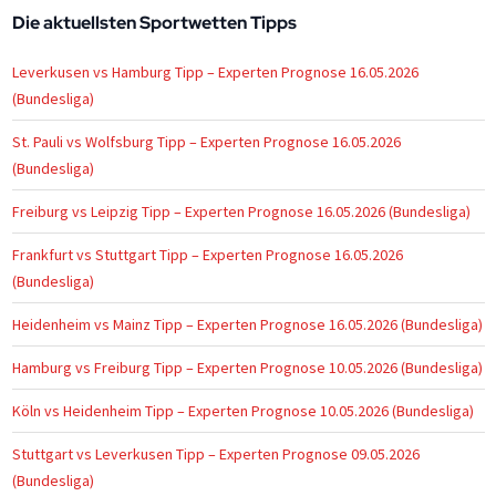
Die aktuellsten Sportwetten Tipps
Leverkusen vs Hamburg Tipp – Experten Prognose 16.05.2026
(Bundesliga)
St. Pauli vs Wolfsburg Tipp – Experten Prognose 16.05.2026
(Bundesliga)
Freiburg vs Leipzig Tipp – Experten Prognose 16.05.2026 (Bundesliga)
Frankfurt vs Stuttgart Tipp – Experten Prognose 16.05.2026
(Bundesliga)
Heidenheim vs Mainz Tipp – Experten Prognose 16.05.2026 (Bundesliga)
Hamburg vs Freiburg Tipp – Experten Prognose 10.05.2026 (Bundesliga)
Köln vs Heidenheim Tipp – Experten Prognose 10.05.2026 (Bundesliga)
Stuttgart vs Leverkusen Tipp – Experten Prognose 09.05.2026
(Bundesliga)