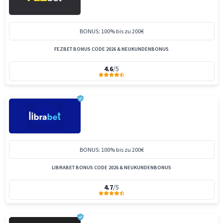
BONUS: 100% bis zu 200€
FEZBET BONUS CODE 2026 & NEUKUNDENBONUS
4.6
/5
BONUS: 100% bis zu 200€
LIBRABET BONUS CODE 2026 & NEUKUNDENBONUS
4.7
/5