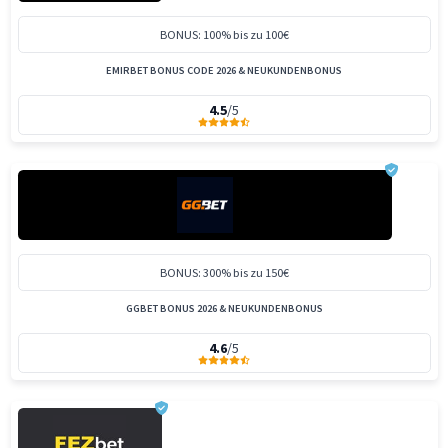
BONUS: 100% bis zu 100€
EMIRBET BONUS CODE 2026 & NEUKUNDENBONUS
4.5
/5
BONUS: 300% bis zu 150€
GGBET BONUS 2026 & NEUKUNDENBONUS
4.6
/5