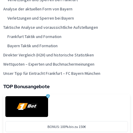
Analyse der aktuellen Form von Bayern
Verletzungen und Sperren bei Bayern
Taktische Analyse und voraussichtliche Aufstellungen
Frankfurt Taktik und Formation
Bayern Taktik und Formation
Direkter Vergleich (H2H) und historische Statistiken
Wettquoten – Experten und Buchmachermeinungen
Unser Tipp für Eintracht Frankfurt – FC Bayern München
TOP Bonusangebote
BONUS: 100% bis zu 150€