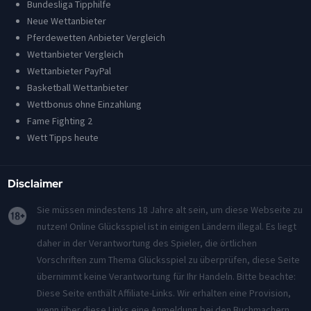
Bundesliga Tipphilfe
Neue Wettanbieter
Pferdewetten Anbieter Vergleich
Wettanbieter Vergleich
Wettanbieter PayPal
Basketball Wettanbieter
Wettbonus ohne Einzahlung
Fame Fighting 2
Wett Tipps heute
Disclaimer
Sie müssen mindestens 18 Jahre alt sein, um diese Webseite zu
nutzen! Online Glücksspiel ist in einigen Ländern illegal. Es liegt
daher in der Verantwortung des Spieler, die örtlichen
Vorschriften zum Thema Glücksspiel zu überprüfen, diese Seite
übernimmt keine Verantwortung für Ihr Handeln. Bitte beachte:
Diese Seite enthält Affiliate-Links. Wir erhalten eine Provision,
wenn über diese Links eine Anmeldung bei den Buchmachern