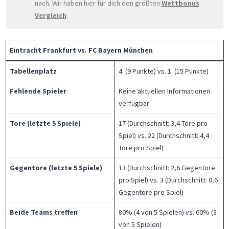
nach. Wir haben hier für dich den größten
Wettbonus
Vergleich
.
Eintracht Frankfurt vs. FC Bayern München
Tabellenplatz
4. (9 Punkte) vs. 1. (15 Punkte)
Fehlende Spieler
Keine aktuellen Informationen
verfügbar
Tore (letzte 5 Spiele)
17 (Durchschnitt: 3,4 Tore pro
Spiel) vs. 22 (Durchschnitt: 4,4
Tore pro Spiel)
Gegentore (letzte 5 Spiele)
13 (Durchschnitt: 2,6 Gegentore
pro Spiel) vs. 3 (Durchschnitt: 0,6
Gegentore pro Spiel)
Beide Teams treffen
80% (4 von 5 Spielen) vs. 60% (3
von 5 Spielen)