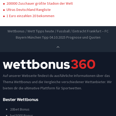
200000 Zuschauer größte Stadion der Welt
Ultras Deutschland Rangliste
1 Euro einzahlen 20 bekommen
Wettbonus
/
Wett Tipps heute
/
Fussball
/
Eintracht Frankfurt – FC
Bayern München Tipp 04.10.2025 Prognose und Quoten
Auf unserer Webseite findest du ausführliche Informationen über das
Thema Wettbonus und die Vergleiche verschiedener Wettanbieter. Wir
bieten dir die ultimative Plattform für Sportwetten.
Bester Wettbonus
20bet Bonus
bet3000 Bonus