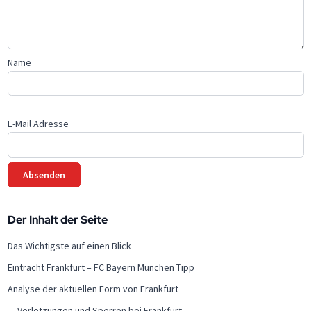
Name
E-Mail Adresse
Der Inhalt der Seite
Das Wichtigste auf einen Blick
Eintracht Frankfurt – FC Bayern München Tipp
Analyse der aktuellen Form von Frankfurt
Verletzungen und Sperren bei Frankfurt