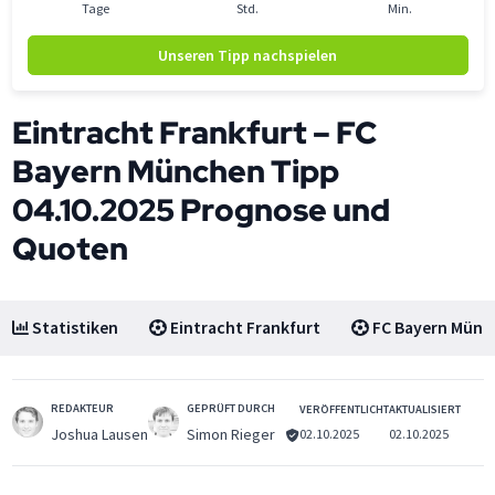
Tage
Std.
Min.
Unseren Tipp nachspielen
Eintracht Frankfurt – FC
Bayern München Tipp
04.10.2025 Prognose und
Quoten
Statistiken
Eintracht Frankfurt
FC Bayern Münc
GEPRÜFT DURCH
REDAKTEUR
VERÖFFENTLICHT
AKTUALISIERT
Simon Rieger
Joshua Lausen
02.10.2025
02.10.2025