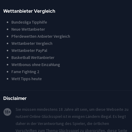
Wettanbieter Vergleich
Bundesliga Tipphilfe
Neue Wettanbieter
Pferdewetten Anbieter Vergleich
Wettanbieter Vergleich
Wettanbieter PayPal
Basketball Wettanbieter
Wettbonus ohne Einzahlung
Fame Fighting 2
Wett Tipps heute
Disclaimer
Sie müssen mindestens 18 Jahre alt sein, um diese Webseite zu
nutzen! Online Glücksspiel ist in einigen Ländern illegal. Es liegt
daher in der Verantwortung des Spieler, die örtlichen
Vorschriften zum Thema Glücksspiel zu überprüfen, diese Seite