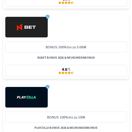
BONUS: 300% bis zu 5.000€
N1BET BONUS 2026 & NEUKUNDENBONUS
4.8
/5
BONUS: 100% bis zu 100€
PLAYZILLA BONUS 2026 & NEUKUNDENBONUS