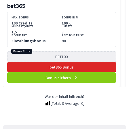
bet365
MAX. BONUS
BONUS IN %
100 Credits
100%
MINDESTQUOTE
UMSATZ
1,5
3
BONUSART
ZEITLICHE FRIST
Einzahlungsbonus
90
Bonus Code
bet365 Bonus
Bonus sichern
War der Inhalt hilfreich?
[Total:
0
Average:
0
]