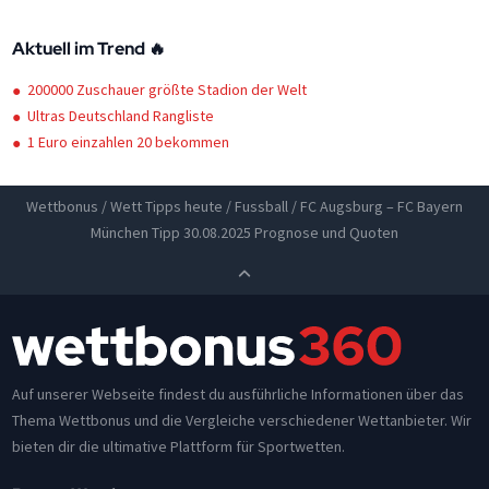
Aktuell im Trend 🔥
200000 Zuschauer größte Stadion der Welt
Ultras Deutschland Rangliste
1 Euro einzahlen 20 bekommen
Wettbonus
/
Wett Tipps heute
/
Fussball
/
FC Augsburg – FC Bayern
München Tipp 30.08.2025 Prognose und Quoten
Auf unserer Webseite findest du ausführliche Informationen über das
Thema Wettbonus und die Vergleiche verschiedener Wettanbieter. Wir
bieten dir die ultimative Plattform für Sportwetten.