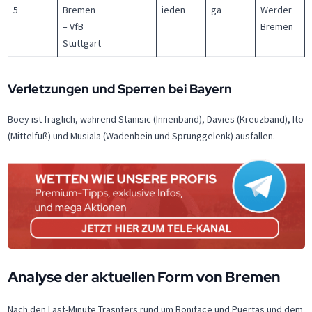
5
Bremen
ieden
ga
Werder
– VfB
Bremen
Stuttgart
Verletzungen und Sperren bei Bayern
Boey ist fraglich, während Stanisic (Innenband), Davies (Kreuzband), Ito
(Mittelfuß) und Musiala (Wadenbein und Sprunggelenk) ausfallen.
Analyse der aktuellen Form von Bremen
Nach den Last-Minute Trasnfers rund um Boniface und Puertas und dem