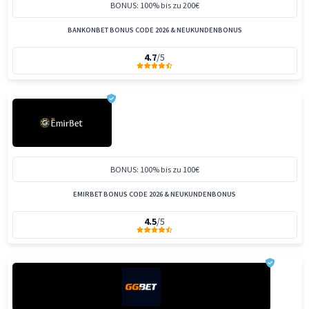
BONUS: 100% bis zu 200€
BANKONBET BONUS CODE 2026 & NEUKUNDENBONUS
4.7
/5
BONUS: 100% bis zu 100€
EMIRBET BONUS CODE 2026 & NEUKUNDENBONUS
4.5
/5