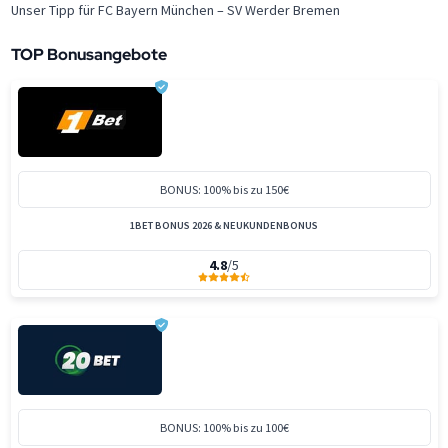
Unser Tipp für FC Bayern München – SV Werder Bremen
TOP Bonusangebote
BONUS: 100% bis zu 150€
1BET BONUS 2026 & NEUKUNDENBONUS
4.8
/5
BONUS: 100% bis zu 100€