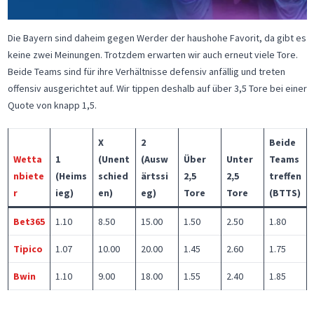
Die Bayern sind daheim gegen Werder der haushohe Favorit, da gibt es
keine zwei Meinungen. Trotzdem erwarten wir auch erneut viele Tore.
Beide Teams sind für ihre Verhältnisse defensiv anfällig und treten
offensiv ausgerichtet auf. Wir tippen deshalb auf über 3,5 Tore bei einer
Quote von knapp 1,5.
X
2
Beide
Wetta
1
(Unent
(Ausw
Über
Unter
Teams
nbiete
(Heims
schied
ärtssi
2,5
2,5
treffen
r
ieg)
en)
eg)
Tore
Tore
(BTTS)
Bet365
1.10
8.50
15.00
1.50
2.50
1.80
Tipico
1.07
10.00
20.00
1.45
2.60
1.75
Bwin
1.10
9.00
18.00
1.55
2.40
1.85