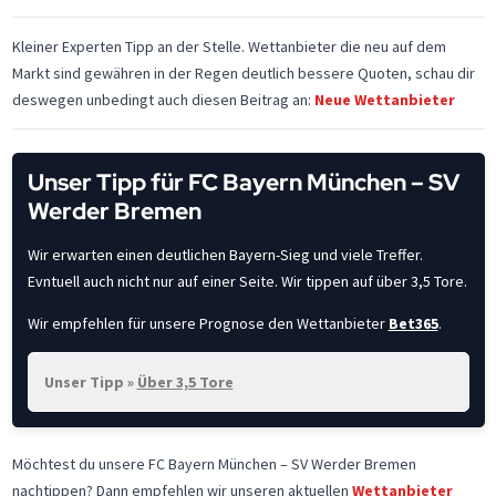
Kleiner Experten Tipp an der Stelle. Wettanbieter die neu auf dem
Markt sind gewähren in der Regen deutlich bessere Quoten, schau dir
deswegen unbedingt auch diesen Beitrag an:
Neue Wettanbieter
Unser Tipp für FC Bayern München – SV
Werder Bremen
Wir erwarten einen deutlichen Bayern-Sieg und viele Treffer.
Evntuell auch nicht nur auf einer Seite. Wir tippen auf über 3,5 Tore.
Wir empfehlen für unsere Prognose den Wettanbieter
Bet365
.
Unser Tipp »
Über 3,5 Tore
Möchtest du unsere FC Bayern München – SV Werder Bremen
nachtippen? Dann empfehlen wir unseren aktuellen
Wettanbieter