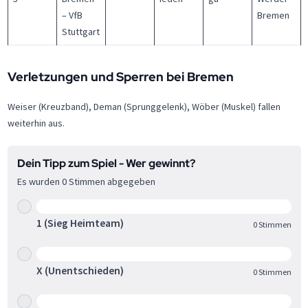
– VfB
Bremen
Stuttgart
Verletzungen und Sperren bei Bremen
Weiser (Kreuzband), Deman (Sprunggelenk), Wöber (Muskel) fallen
weiterhin aus.
Dein Tipp zum Spiel - Wer gewinnt?
Es wurden
0
Stimmen abgegeben
0%
1 (Sieg Heimteam)
0
Stimmen
0%
X (Unentschieden)
0
Stimmen
0%