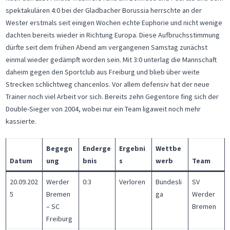
spektakulären 4:0 bei der Gladbacher Borussia herrschte an der
Wester erstmals seit einigen Wochen echte Euphorie und nicht wenige
dachten bereits wieder in Richtung Europa. Diese Aufbruchsstimmung
dürfte seit dem frühen Abend am vergangenen Samstag zunächst
einmal wieder gedämpft worden sein. Mit 3:0 unterlag die Mannschaft
daheim gegen den Sportclub aus Freiburg und blieb über weite
Strecken schlichtweg chancenlos. Vor allem defensiv hat der neue
Trainer noch viel Arbeit vor sich. Bereits zehn Gegentore fing sich der
Double-Sieger von 2004, wobei nur ein Team ligaweit noch mehr
kassierte.
Begegn
Enderge
Ergebni
Wettbe
Datum
ung
bnis
s
werb
Team
20.09.202
Werder
0:3
Verloren
Bundesli
SV
5
Bremen
ga
Werder
– SC
Bremen
Freiburg