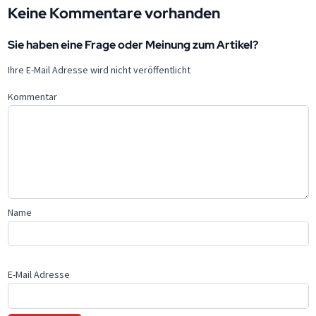
Keine Kommentare vorhanden
Sie haben eine Frage oder Meinung zum Artikel?
Ihre E-Mail Adresse wird nicht veröffentlicht
Kommentar
Name
E-Mail Adresse