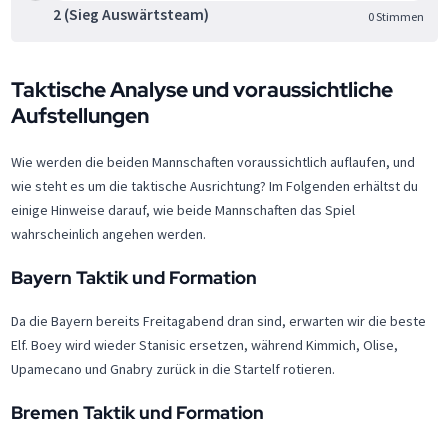
2 (Sieg Auswärtsteam)
0
Stimmen
Taktische Analyse und voraussichtliche
Aufstellungen
Wie werden die beiden Mannschaften voraussichtlich auflaufen, und
wie steht es um die taktische Ausrichtung? Im Folgenden erhältst du
einige Hinweise darauf, wie beide Mannschaften das Spiel
wahrscheinlich angehen werden.
Bayern Taktik und Formation
Da die Bayern bereits Freitagabend dran sind, erwarten wir die beste
Elf. Boey wird wieder Stanisic ersetzen, während Kimmich, Olise,
Upamecano und Gnabry zurück in die Startelf rotieren.
Bremen Taktik und Formation