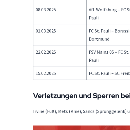
08.03.2025
VfL Wolfsburg – FC S
Pauli
01.03.2025
FC St. Pauli – Borussi
Dortmund
22.02.2025
FSV Mainz 05 – FC St.
Pauli
15.02.2025
FC St. Pauli – SC Frei
Verletzungen und Sperren bei 
Irvine (Fuß), Mets (Knie), Sands (Sprunggelenk) u