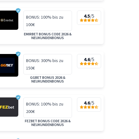
4.5
/5
BONUS: 100% bis zu
100€
EMIRBET BONUS CODE 2026 &
NEUKUNDENBONUS
4.6
/5
BONUS: 300% bis zu
150€
GGBET BONUS 2026 &
NEUKUNDENBONUS
4.6
/5
BONUS: 100% bis zu
200€
FEZBET BONUS CODE 2026 &
NEUKUNDENBONUS