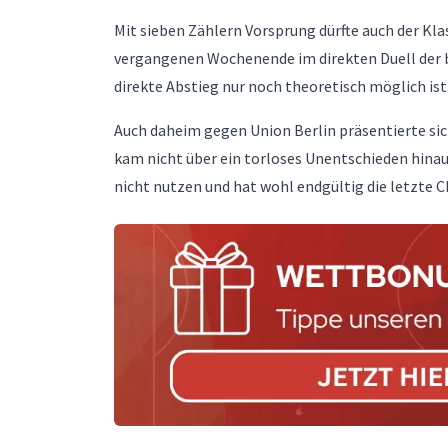
Mit sieben Zählern Vorsprung dürfte auch der Kla
vergangenen Wochenende im direkten Duell der be
direkte Abstieg nur noch theoretisch möglich ist
Auch daheim gegen Union Berlin präsentierte sic
kam nicht über ein torloses Unentschieden hina
nicht nutzen und hat wohl endgültig die letzte Ch