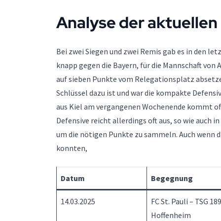
Analyse der aktuellen 
Bei zwei Siegen und zwei Remis gab es in den letz
knapp gegen die Bayern, für die Mannschaft von 
auf sieben Punkte vom Relegationsplatz absetze
Schlüssel dazu ist und war die kompakte Defensi
aus Kiel am vergangenen Wochenende kommt offens
Defensive reicht allerdings oft aus, so wie auch in 
um die nötigen Punkte zu sammeln. Auch wenn di
konnten,
Datum
Begegnung
14.03.2025
FC St. Pauli – TSG 18
Hoffenheim