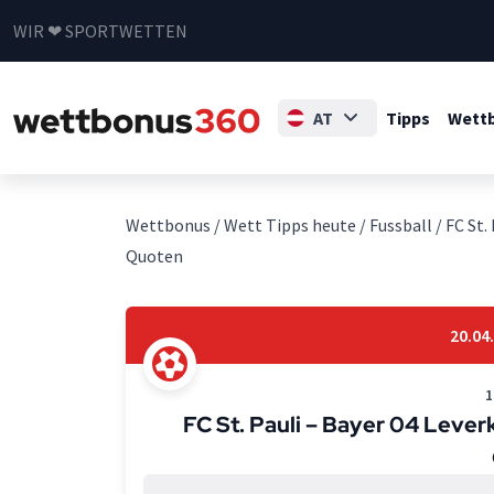
WIR ❤ SPORTWETTEN
AT
Tipps
Wett
Wettbonus
/
Wett Tipps heute
/
Fussball
/
FC St.
Quoten
20.04
1
FC St. Pauli – Bayer 04 Leve