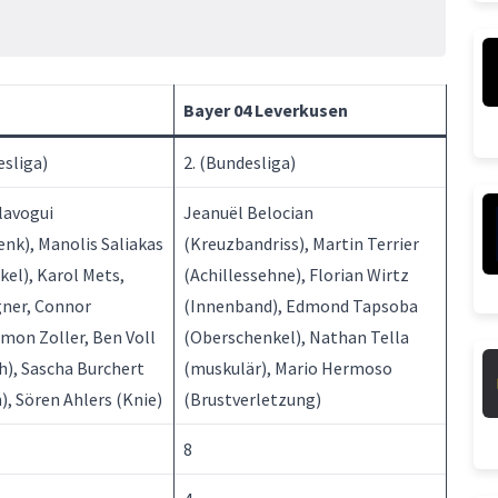
Bayer 04 Leverkusen
esliga)
2. (Bundesliga)
lavogui
Jeanuël Belocian
nk), Manolis Saliakas
(Kreuzbandriss), Martin Terrier
el), Karol Mets,
(Achillessehne), Florian Wirtz
ner, Connor
(Innenband), Edmond Tapsoba
imon Zoller, Ben Voll
(Oberschenkel), Nathan Tella
h), Sascha Burchert
(muskulär), Mario Hermoso
, Sören Ahlers (Knie)
(Brustverletzung)
8