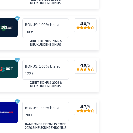
NEUKUNDENBONUS
4.8
/5
BONUS: 100% bis zu
100€
20BET BONUS 2026 &
NEUKUNDENBONUS
4.9
/5
BONUS: 100% bis zu
122 €
22BET BONUS 2026 &
NEUKUNDENBONUS
4.7
/5
BONUS: 100% bis zu
200€
BANKONBET BONUS CODE
2026 & NEUKUNDENBONUS