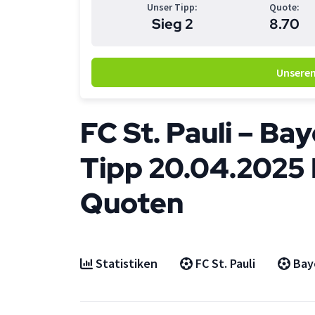
Unser Tipp:
Quote:
Sieg 2
8.70
Unseren
FC St. Pauli – Ba
Tipp 20.04.2025
Quoten
Statistiken
FC St. Pauli
Baye