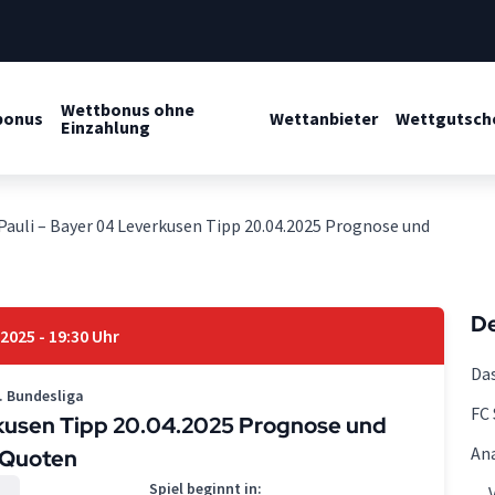
Wettbonus ohne
bonus
Wettanbieter
Wettgutsch
Einzahlung
 Pauli – Bayer 04 Leverkusen Tipp 20.04.2025 Prognose und
De
.2025 - 19:30 Uhr
Das
. Bundesliga
FC 
rkusen Tipp 20.04.2025 Prognose und
Ana
Quoten
Spiel beginnt in: