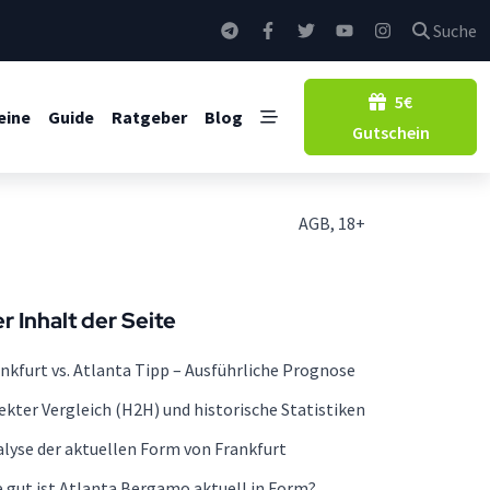
Suche
5€
eine
Guide
Ratgeber
Blog
Gutschein
AGB, 18+
r Inhalt der Seite
nkfurt vs. Atlanta Tipp – Ausführliche Prognose
ekter Vergleich (H2H) und historische Statistiken
lyse der aktuellen Form von Frankfurt
 gut ist Atlanta Bergamo aktuell in Form?