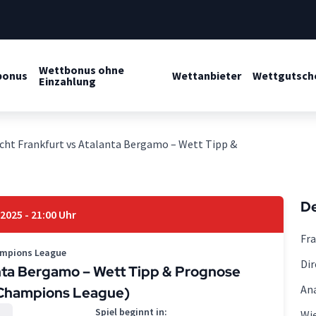
Wettbonus ohne
bonus
Wettanbieter
Wettgutsch
Einzahlung
cht Frankfurt vs Atalanta Bergamo – Wett Tipp &
De
.2025 - 21:00 Uhr
Fra
mpions League
Dir
anta Bergamo – Wett Tipp & Prognose
Ana
(Champions League)
Spiel beginnt in:
Wie