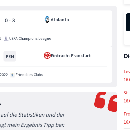
Atalanta
0 - 3
5
UEFA Champions League
Di
Eintracht Frankfurt
PEN
Le
2022
Friendlies Clubs
16.
St.
16.
p
auf die Statistiken und der
Fre
16.
egt mein Ergebnis Tipp bei: