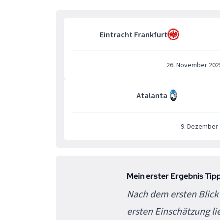
Eintracht Frankfurt
26. November 202
Atalanta
9. Dezember 
Mein erster Ergebnis Tip
Nach dem ersten Blick 
ersten Einschätzung li