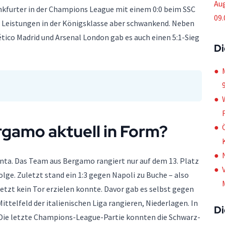
Au
nkfurter in der Champions League mit einem 0:0 beim SSC
09.
ie Leistungen in der Königsklasse aber schwankend. Neben
ético Madrid und Arsenal London gab es auch einen 5:1-Sieg
Di
rgamo aktuell in Form?
alanta. Das Team aus Bergamo rangiert nur auf dem 13. Platz
 Folge. Zuletzt stand ein 1:3 gegen Napoli zu Buche – also
tzt kein Tor erzielen konnte. Davor gab es selbst gegen
ttelfeld der italienischen Liga rangieren, Niederlagen. In
Di
r. Die letzte Champions-League-Partie konnten die Schwarz-