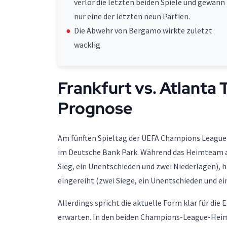
verlor die letzten beiden Spiele und gewann
nur eine der letzten neun Partien.
Die Abwehr von Bergamo wirkte zuletzt
wacklig.
Frankfurt vs. Atlanta 
Prognose
Am fünften Spieltag der UEFA Champions League 
im Deutsche Bank Park. Während das Heimteam au
Sieg, ein Unentschieden und zwei Niederlagen), 
eingereiht (zwei Siege, ein Unentschieden und ei
Allerdings spricht die aktuelle Form klar für die
erwarten. In den beiden Champions-League-Heimpar