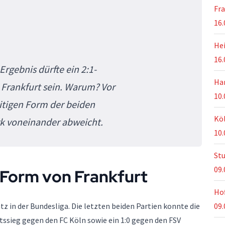
Fra
16.
He
16.
Ergebnis dürfte ein 2:1-
Ha
 Frankfurt sein. Warum? Vor
10.
itigen Form der beiden
Kö
rk voneinander abweicht.
10.
Stu
09.
 Form von Frankfurt
Ho
tz in der Bundesliga. Die letzten beiden Partien konnte die
09.
tssieg gegen den FC Köln sowie ein 1:0 gegen den FSV