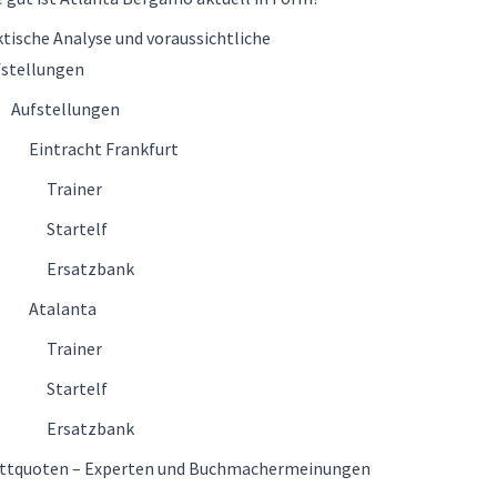
tische Analyse und voraussichtliche
fstellungen
Aufstellungen
Eintracht Frankfurt
Trainer
Startelf
Ersatzbank
Atalanta
Trainer
Startelf
Ersatzbank
ttquoten – Experten und Buchmachermeinungen