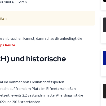
ei rund 4,5 Toren.
tiken
en brauchen kannst, dann schau dir unbedingt die
pps heute
2H) und historische
imal im Rahmen von Freundschaftsspielen
ntracht auf fremdem Platz im Elfmeterschießen
zeit jeweils 2:2 gestanden hatte. Allerdings ist die
2022 und 2016 stattfanden.