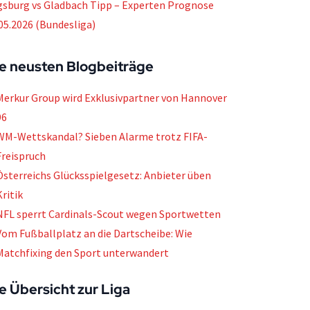
gsburg vs Gladbach Tipp – Experten Prognose
05.2026 (Bundesliga)
e neusten Blogbeiträge
Merkur Group wird Exklusivpartner von Hannover
96
WM-Wettskandal? Sieben Alarme trotz FIFA-
Freispruch
Österreichs Glücksspielgesetz: Anbieter üben
Kritik
NFL sperrt Cardinals-Scout wegen Sportwetten
Vom Fußballplatz an die Dartscheibe: Wie
Matchfixing den Sport unterwandert
e Übersicht zur Liga