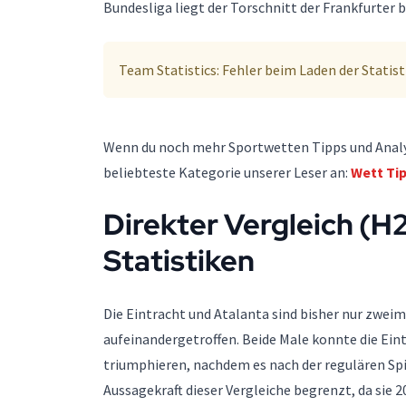
Bundesliga liegt der Torschnitt der Frankfurter b
Team Statistics: Fehler beim Laden der Statis
Wenn du noch mehr Sportwetten Tipps und Analys
beliebteste Kategorie unserer Leser an:
Wett Ti
Direkter Vergleich (H
Statistiken
Die Eintracht und Atalanta sind bisher nur zwe
aufeinandergetroffen. Beide Male konnte die Ei
triumphieren, nachdem es nach der regulären Spiel
Aussagekraft dieser Vergleiche begrenzt, da sie 