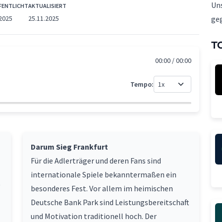
Uns
FENTLICHT
AKTUALISIERT
.2025
25.11.2025
ge
T
00:00 / 00:00
Tempo:
Darum Sieg Frankfurt
Für die Adlerträger und deren Fans sind
internationale Spiele bekanntermaßen ein
t
besonderes Fest. Vor allem im heimischen
Deutsche Bank Park sind Leistungsbereitschaft
und Motivation traditionell hoch. Der