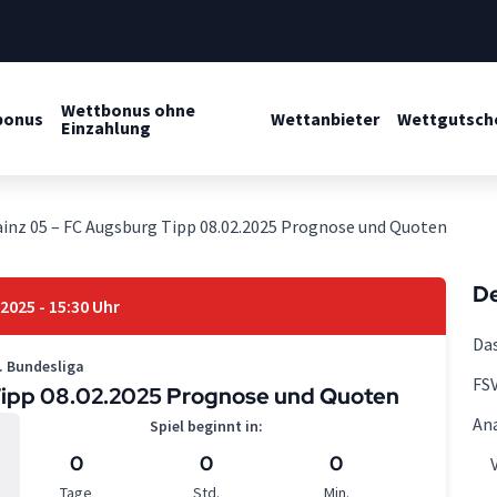
Wettbonus ohne
bonus
Wettanbieter
Wettgutsch
Einzahlung
inz 05 – FC Augsburg Tipp 08.02.2025 Prognose und Quoten
De
.2025 - 15:30 Uhr
Das
. Bundesliga
FSV
Tipp 08.02.2025 Prognose und Quoten
Ana
Spiel beginnt in:
0
0
0
Tage
Std.
Min.