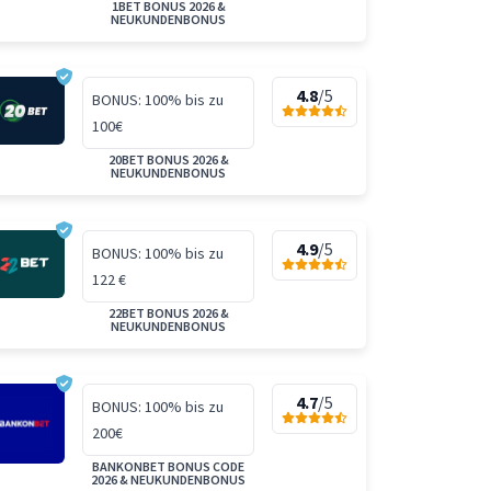
1BET BONUS 2026 &
NEUKUNDENBONUS
4.8
/5
BONUS: 100% bis zu
100€
20BET BONUS 2026 &
NEUKUNDENBONUS
4.9
/5
BONUS: 100% bis zu
122 €
22BET BONUS 2026 &
NEUKUNDENBONUS
4.7
/5
BONUS: 100% bis zu
200€
BANKONBET BONUS CODE
2026 & NEUKUNDENBONUS