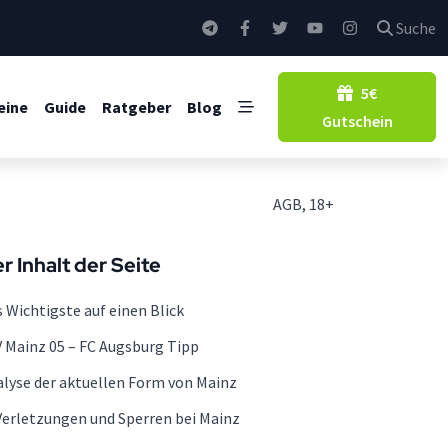
Suche
5€
eine
Guide
Ratgeber
Blog
Gutschein
AGB, 18+
r Inhalt der Seite
 Wichtigste auf einen Blick
 Mainz 05 – FC Augsburg Tipp
lyse der aktuellen Form von Mainz
Verletzungen und Sperren bei Mainz