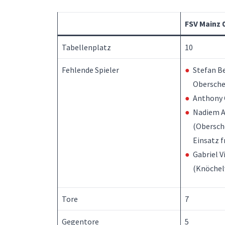
FSV Mainz 
Tabellenplatz
10
Fehlende Spieler
Stefan B
Obersche
Anthony C
Nadiem A
(Obersch
Einsatz f
Gabriel V
(Knöchel
Tore
7
Gegentore
5