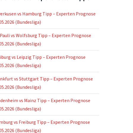
verkusen vs Hamburg Tipp – Experten Prognose
05.2026 (Bundesliga)
 Pauli vs Wolfsburg Tipp – Experten Prognose
05.2026 (Bundesliga)
iburg vs Leipzig Tipp – Experten Prognose
05.2026 (Bundesliga)
nkfurt vs Stuttgart Tipp – Experten Prognose
05.2026 (Bundesliga)
idenheim vs Mainz Tipp – Experten Prognose
05.2026 (Bundesliga)
mburg vs Freiburg Tipp – Experten Prognose
05.2026 (Bundesliga)