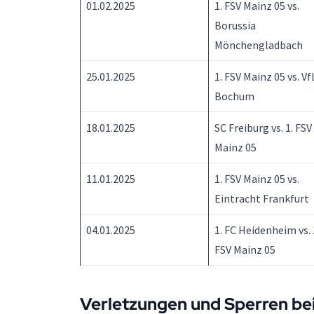
01.02.2025
1. FSV Mainz 05 vs.
Borussia
Mönchengladbach
25.01.2025
1. FSV Mainz 05 vs. Vf
Bochum
18.01.2025
SC Freiburg vs. 1. FSV
Mainz 05
11.01.2025
1. FSV Mainz 05 vs.
Eintracht Frankfurt
04.01.2025
1. FC Heidenheim vs. 
FSV Mainz 05
Verletzungen und Sperren be