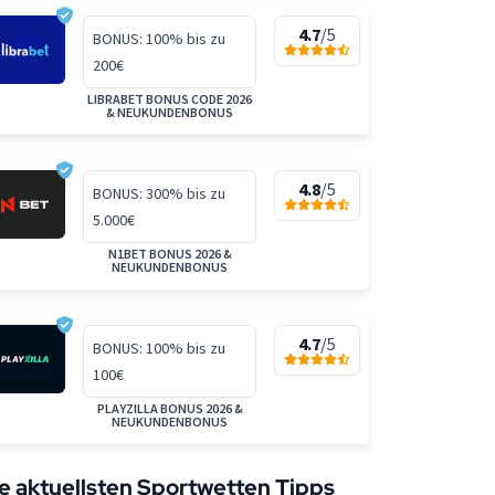
4.7
/5
BONUS: 100% bis zu
200€
LIBRABET BONUS CODE 2026
& NEUKUNDENBONUS
4.8
/5
BONUS: 300% bis zu
5.000€
N1BET BONUS 2026 &
NEUKUNDENBONUS
4.7
/5
BONUS: 100% bis zu
100€
PLAYZILLA BONUS 2026 &
NEUKUNDENBONUS
e aktuellsten Sportwetten Tipps