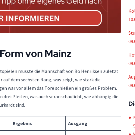
Kö
10.
Stu
09.
 Form von Mainz
Ho
09.
htspielen musste die Mannschaft von Bo Henriksen zuletzt
Au
auf dem sechsten Rang, was zeigt, wie stark die
09.
lagen war vor allem das Tore schießen ein großes Problem.
en drei Pleiten, was auch veranschaulicht, wie abhängig die
Di
rkardt sind.
Ergebnis
Ausgang