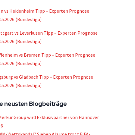
ln vs Heidenheim Tipp – Experten Prognose
05.2026 (Bundesliga)
ttgart vs Leverkusen Tipp – Experten Prognose
05.2026 (Bundesliga)
ffenheim vs Bremen Tipp – Experten Prognose
05.2026 (Bundesliga)
gsburg vs Gladbach Tipp – Experten Prognose
05.2026 (Bundesliga)
e neusten Blogbeiträge
Merkur Group wird Exklusivpartner von Hannover
96
WM-Wettskandal? Sieben Alarme trotz FIFA-