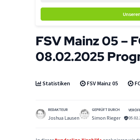
Unseren
FSV Mainz 05 – 
08.02.2025 Prog
Statistiken
FSV Mainz 05
FC
REDAKTEUR
GEPRÜFT DURCH
VERÖF
Joshua Lausen
Simon Rieger
05.02