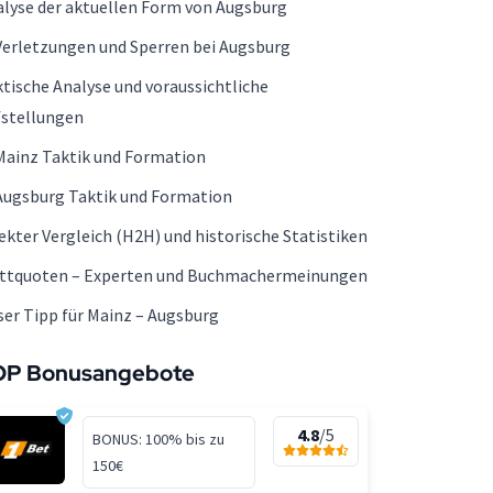
lyse der aktuellen Form von Augsburg
Verletzungen und Sperren bei Augsburg
tische Analyse und voraussichtliche
fstellungen
Mainz Taktik und Formation
Augsburg Taktik und Formation
ekter Vergleich (H2H) und historische Statistiken
ttquoten – Experten und Buchmachermeinungen
er Tipp für Mainz – Augsburg
OP Bonusangebote
4.8
/5
BONUS: 100% bis zu
150€