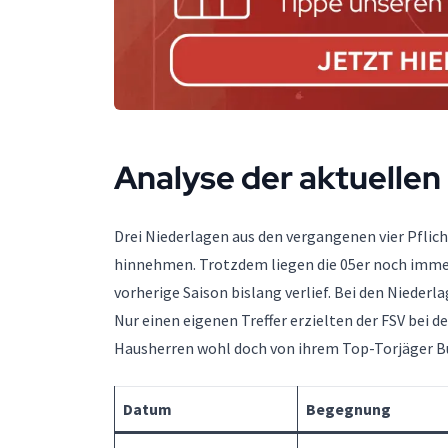
Analyse der aktuellen
Drei Niederlagen aus den vergangenen vier Pflic
hinnehmen. Trotzdem liegen die 05er noch immer 
vorherige Saison bislang verlief. Bei den Nieder
Nur einen eigenen Treffer erzielten der FSV bei d
Hausherren wohl doch von ihrem Top-Torjäger Bu
Datum
Begegnung