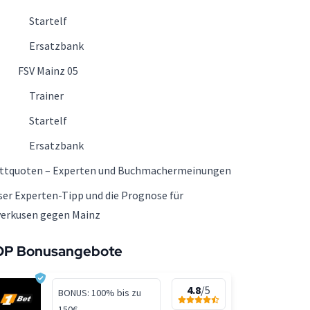
Startelf
Ersatzbank
FSV Mainz 05
Trainer
Startelf
Ersatzbank
ttquoten – Experten und Buchmachermeinungen
er Experten-Tipp und die Prognose für
verkusen gegen Mainz
OP Bonusangebote
4.8
/5
BONUS: 100% bis zu
150€