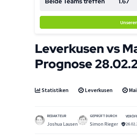
Beide Teams treffen
1.67
Unseren
Leverkusen vs Ma
Prognose 28.02.
Statistiken
Leverkusen
Mai
REDAKTEUR
GEPRÜFT DURCH
VERÖF
Joshua Lausen
Simon Rieger
26.02