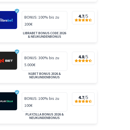
4.7
/5
BONUS: 100% bis zu
200€
LIBRABET BONUS CODE 2026
& NEUKUNDENBONUS
4.8
/5
BONUS: 300% bis zu
5.000€
N1BET BONUS 2026 &
NEUKUNDENBONUS
4.7
/5
BONUS: 100% bis zu
100€
PLAYZILLA BONUS 2026 &
NEUKUNDENBONUS