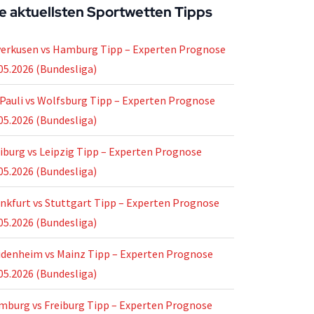
e aktuellsten Sportwetten Tipps
verkusen vs Hamburg Tipp – Experten Prognose
05.2026 (Bundesliga)
 Pauli vs Wolfsburg Tipp – Experten Prognose
05.2026 (Bundesliga)
iburg vs Leipzig Tipp – Experten Prognose
05.2026 (Bundesliga)
nkfurt vs Stuttgart Tipp – Experten Prognose
05.2026 (Bundesliga)
idenheim vs Mainz Tipp – Experten Prognose
05.2026 (Bundesliga)
mburg vs Freiburg Tipp – Experten Prognose