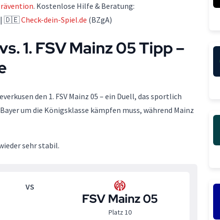
Prävention
. Kostenlose Hilfe & Beratung:
| 🇩🇪
Check-dein-Spiel.de
(BZgA)
s. 1. FSV Mainz 05 Tipp –
e
erkusen den 1. FSV Mainz 05 – ein Duell, das sportlich
da Bayer um die Königsklasse kämpfen muss, während Mainz
ieder sehr stabil.
VS
FSV Mainz 05
Platz 10