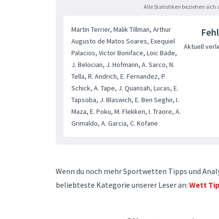
Alle Statistiken beziehen sich 
Martin Terrier, Malik Tillman, Arthur
Fehl
Augusto de Matos Soares, Exequiel
Aktuell ver
Palacios, Victor Boniface, Loic Bade,
J. Belocian, J. Hofmann, A. Sarco, N.
Tella, R. Andrich, E. Fernandez, P.
Schick, A. Tape, J. Quansah, Lucas, E.
Tapsoba, J. Blaswich, E. Ben Seghir, I.
Maza, E. Poku, M. Flekken, I. Traore, A.
Grimaldo, A. Garcia, C. Kofane
Wenn du noch mehr Sportwetten Tipps und Analys
beliebteste Kategorie unserer Leser an:
Wett Ti