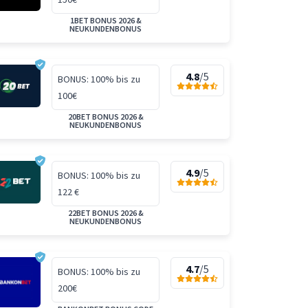
1BET BONUS 2026 &
NEUKUNDENBONUS
4.8
/5
BONUS: 100% bis zu
100€
20BET BONUS 2026 &
NEUKUNDENBONUS
4.9
/5
BONUS: 100% bis zu
122 €
22BET BONUS 2026 &
NEUKUNDENBONUS
4.7
/5
BONUS: 100% bis zu
200€