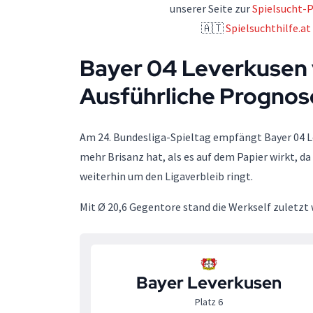
unserer Seite zur
Spielsucht-
🇦🇹
Spielsuchthilfe.at
Bayer 04 Leverkusen v
Ausführliche Prognos
Am 24. Bundesliga-Spieltag empfängt Bayer 04 Lev
mehr Brisanz hat, als es auf dem Papier wirkt, 
weiterhin um den Ligaverbleib ringt.
Mit Ø 20,6 Gegentore stand die Werkself zuletzt w
Bayer Leverkusen
Platz 6