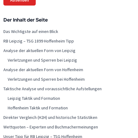
Der Inhalt der Seite
Das Wichtigste auf einen Blick
RB Leipzig – TSG 1899 Hoffenheim Tipp
Analyse der aktuellen Form von Leipzig
Verletzungen und Sperren bei Leipzig
Analyse der aktuellen Form von Hoffenheim
Verletzungen und Sperren bei Hoffenheim
Taktische Analyse und voraussichtliche Aufstellungen
Leipzig Taktik und Formation
Hoffenheim Taktik und Formation
Direkter Vergleich (H2H) und historische Statistiken
Wettquoten – Experten und Buchmachermeinungen
Unser Tipp für RB Leipzig – TSG Hoffenheim