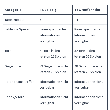
Kategorie
RB Leipzig
TSG Hoffenheim
Tabellenplatz
6
14
Fehlende Spieler
Keine spezifischen
Keine spezifischen
Informationen
Informationen
verfügbar
verfügbar
Tore
41 Tore in den
32 Tore in den
letzten 26 Spielen
letzten 26 Spielen
Gegentore
33 Gegentore in den
48 Gegentore in den
letzten 26 Spielen
letzten 26 Spielen
Beide Teams treffen
Informationen nicht
Informationen nicht
verfügbar
verfügbar
Über 2,5 Tore
Informationen nicht
Informationen nicht
verfügbar
verfügbar