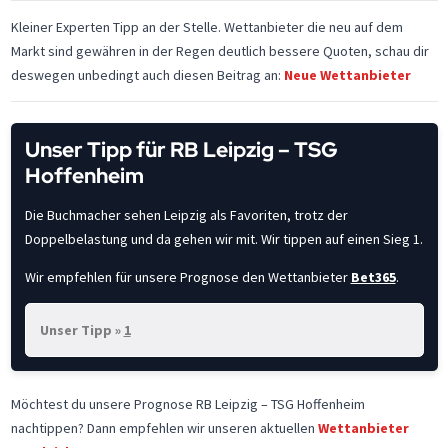
Kleiner Experten Tipp an der Stelle. Wettanbieter die neu auf dem
Markt sind gewähren in der Regen deutlich bessere Quoten, schau dir
deswegen unbedingt auch diesen Beitrag an:
Neue Wettanbieter
Unser Tipp für RB Leipzig – TSG
Hoffenheim
Die Buchmacher sehen Leipzig als Favoriten, trotz der
Doppelbelastung und da gehen wir mit. Wir tippen auf einen Sieg 1.
Wir empfehlen für unsere Prognose den Wettanbieter
Bet365
.
Unser Tipp »
1
Möchtest du unsere Prognose RB Leipzig – TSG Hoffenheim
nachtippen? Dann empfehlen wir unseren aktuellen
Wettanbieter