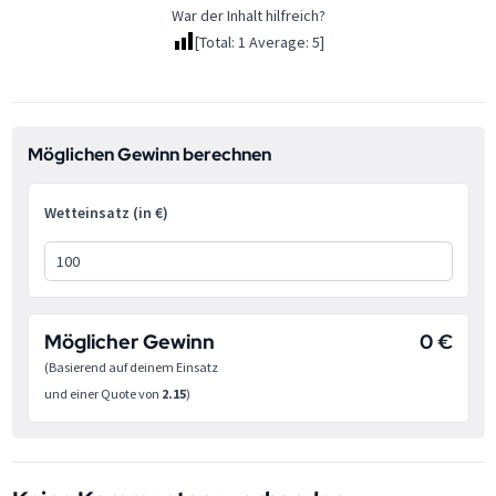
War der Inhalt hilfreich?
[Total:
1
Average:
5
]
Möglichen Gewinn berechnen
Wetteinsatz (in €)
Möglicher Gewinn
0 €
(Basierend auf deinem Einsatz
und einer Quote von
2.15
)