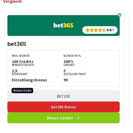
Vergleich
:
4.9
/5
bet365
MAX. BONUS
BONUS IN %
100 Credits
100%
MINDESTQUOTE
UMSATZ
1,5
3
BONUSART
ZEITLICHE FRIST
Einzahlungsbonus
90
Bonus Code
bet365 Bonus
Bonus sichern