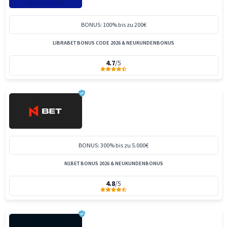
BONUS: 100% bis zu 200€
LIBRABET BONUS CODE 2026 & NEUKUNDENBONUS
4.7
/5
BONUS: 300% bis zu 5.000€
N1BET BONUS 2026 & NEUKUNDENBONUS
4.8
/5