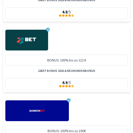
20BET BONUS 2026 & NEUKUNDENBONUS
4.8
/5
BONUS: 100% bis zu 122 €
22BET BONUS 2026 & NEUKUNDENBONUS
4.9
/5
BONUS: 100% bis zu 200€