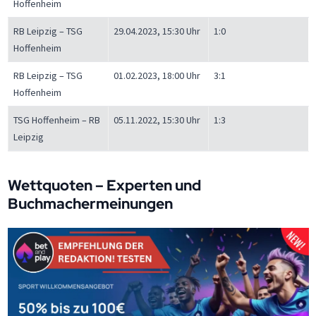
Hoffenheim
RB Leipzig – TSG
29.04.2023, 15:30 Uhr
1:0
Hoffenheim
RB Leipzig – TSG
01.02.2023, 18:00 Uhr
3:1
Hoffenheim
TSG Hoffenheim – RB
05.11.2022, 15:30 Uhr
1:3
Leipzig
Wettquoten – Experten und
Buchmachermeinungen