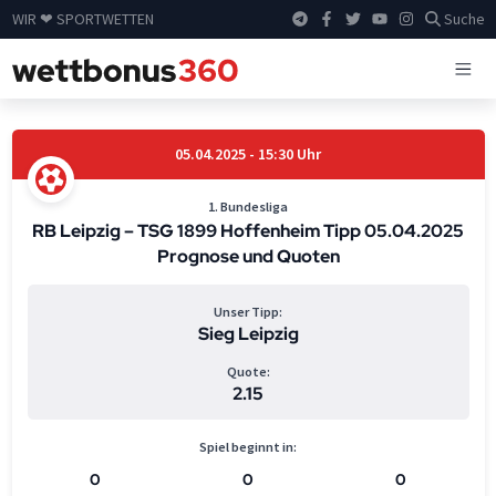
WIR ❤ SPORTWETTEN
Suche
05.04.2025 - 15:30 Uhr
1. Bundesliga
RB Leipzig – TSG 1899 Hoffenheim Tipp 05.04.2025
Prognose und Quoten
Unser Tipp:
Sieg Leipzig
Quote:
2.15
Spiel beginnt in:
0
0
0