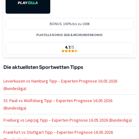
BONUS: 100% bis zu 100€
PLAYZILLA BONUS 2026 & NEUKUNDENBONUS
4.7
/5
Die aktuellsten Sportwetten Tipps
Leverkusen vs Hamburg Tipp – Experten Prognose 16.05.2026
(Bundesliga)
St. Pauli vs Wolfsburg Tipp – Experten Prognose 16.05.2026
(Bundesliga)
Freiburg vs Leipzig Tipp – Experten Prognose 16.05.2026 (Bundesliga)
Frankfurt vs Stuttgart Tipp – Experten Prognose 16.05.2026