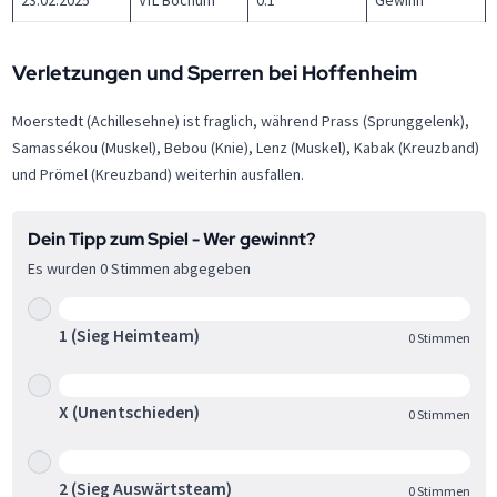
Verletzungen und Sperren bei Hoffenheim
Moerstedt (Achillesehne) ist fraglich, während Prass (Sprunggelenk),
Samassékou (Muskel), Bebou (Knie), Lenz (Muskel), Kabak (Kreuzband)
und Prömel (Kreuzband) weiterhin ausfallen.
Dein Tipp zum Spiel - Wer gewinnt?
Es wurden
0
Stimmen abgegeben
0%
1 (Sieg Heimteam)
0
Stimmen
0%
X (Unentschieden)
0
Stimmen
0%
2 (Sieg Auswärtsteam)
0
Stimmen