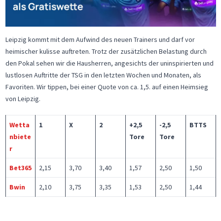
Leipzig kommt mit dem Aufwind des neuen Trainers und darf vor
heimischer kulisse auftreten. Trotz der zusätzlichen Belastung durch
den Pokal sehen wir die Hausherren, angesichts der uninspirierten und
lustlosen Auftritte der TSG in den letzten Wochen und Monaten, als
Favoriten. Wir tippen, bei einer Quote von ca. 1,5. auf einen Heimsieg
von Leipzig.
Wetta
1
X
2
+2,5
-2,5
BTTS
nbiete
Tore
Tore
r
Bet365
2,15
3,70
3,40
1,57
2,50
1,50
Bwin
2,10
3,75
3,35
1,53
2,50
1,44