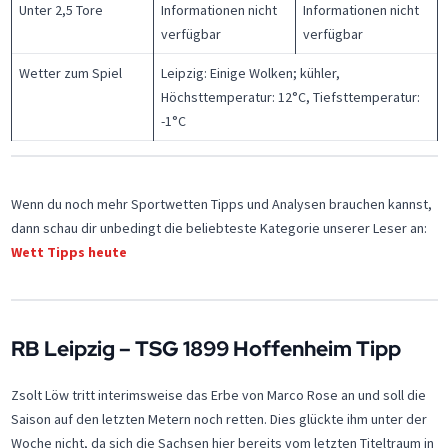
Unter 2,5 Tore
Informationen nicht
Informationen nicht
verfügbar
verfügbar
Wetter zum Spiel
Leipzig: Einige Wolken; kühler,
Höchsttemperatur: 12°C, Tiefsttemperatur:
-1°C
Wenn du noch mehr Sportwetten Tipps und Analysen brauchen kannst,
dann schau dir unbedingt die beliebteste Kategorie unserer Leser an:
Wett Tipps heute
RB Leipzig – TSG 1899 Hoffenheim Tipp
Zsolt Löw tritt interimsweise das Erbe von Marco Rose an und soll die
Saison auf den letzten Metern noch retten. Dies glückte ihm unter der
Woche nicht, da sich die Sachsen hier bereits vom letzten Titeltraum in