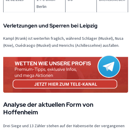
Berlin
Verletzungen und Sperren bei Leipzig
Kampl (Krank) ist weiterhin fraglich, während Schlager (Muskel), Nusa
(Knie), Ouédraogo (Muskel) und Henrichs (Achillessehne) ausfallen.
Analyse der aktuellen Form von
Hoffenheim
Drei Siege und 13 Zähler stehen auf der Habenseite der vergangenen