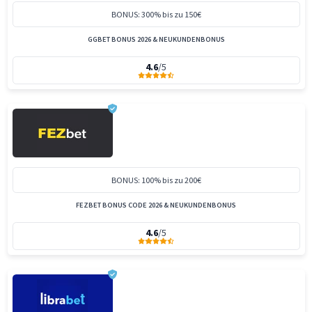
BONUS: 300% bis zu 150€
GGBET BONUS 2026 & NEUKUNDENBONUS
4.6
/5
BONUS: 100% bis zu 200€
FEZBET BONUS CODE 2026 & NEUKUNDENBONUS
4.6
/5