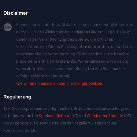
Disclaimer
Sie müssen mindestens 18 Jahre alt sein, um diese Webseite zu
nutzen! Online Glücksspiel ist in einigen Ländern illegal. Es liegt
daher in der Verantwortung des Spieler, die örtlichen
Vorschriften zum Thema Glücksspiel zu überprüfen, diese Seite
übernimmt keine Verantwortung für Ihr Handeln. Bitte beachte:
Diese Seite enthält Affiliate-Links. Wir erhalten eine Provision,
wenn über diese Links eine Anmeldung bei den Buchmachern
erfolgt. Erfahre hier im Detail,
wie wir uns finanzieren und unabhängig bleiben
.
Regulierung
18+. Glücksspiel kann süchtig machen. Bitte spiele verantwortungsvoll.
Hilfe findest du bei
Spielsuchthilfe.at
(AT) und
Check-dein-Spiel.de
(DE).
Die Angebote auf dieser Seite werden reguliert, lizenziert und
kontrolliert durch: