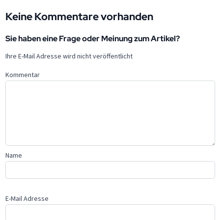
Keine Kommentare vorhanden
Sie haben eine Frage oder Meinung zum Artikel?
Ihre E-Mail Adresse wird nicht veröffentlicht
Kommentar
Name
E-Mail Adresse