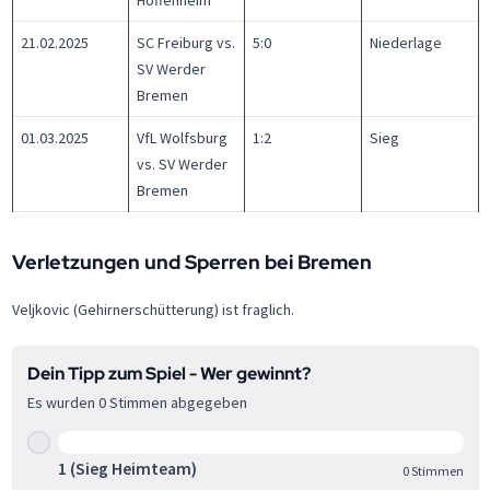
21.02.2025
SC Freiburg vs.
5:0
Niederlage
SV Werder
Bremen
01.03.2025
VfL Wolfsburg
1:2
Sieg
vs. SV Werder
Bremen
Verletzungen und Sperren bei Bremen
Veljkovic (Gehirnerschütterung) ist fraglich.
Dein Tipp zum Spiel - Wer gewinnt?
Es wurden
0
Stimmen abgegeben
0%
1 (Sieg Heimteam)
0
Stimmen