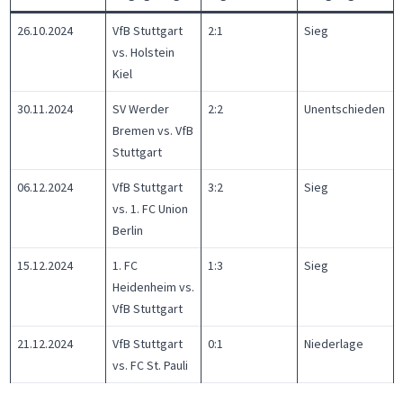
26.10.2024
VfB Stuttgart
2:1
Sieg
vs. Holstein
Kiel
30.11.2024
SV Werder
2:2
Unentschieden
Bremen vs. VfB
Stuttgart
06.12.2024
VfB Stuttgart
3:2
Sieg
vs. 1. FC Union
Berlin
15.12.2024
1. FC
1:3
Sieg
Heidenheim vs.
VfB Stuttgart
21.12.2024
VfB Stuttgart
0:1
Niederlage
vs. FC St. Pauli