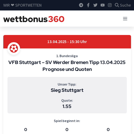
WIR ❤ SPORTWETTEN
Suche
13.04.2025 - 15:30 Uhr
1. Bundesliga
VFB Stuttgart – SV Werder Bremen Tipp 13.04.2025
Prognose und Quoten
Unser Tipp:
Sieg Stuttgart
Quote:
1.55
Spiel beginnt in:
0
0
0