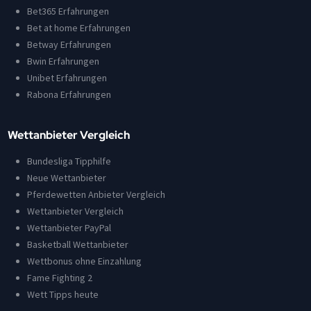
Bet365 Erfahrungen
Bet at home Erfahrungen
Betway Erfahrungen
Bwin Erfahrungen
Unibet Erfahrungen
Rabona Erfahrungen
Wettanbieter Vergleich
Bundesliga Tipphilfe
Neue Wettanbieter
Pferdewetten Anbieter Vergleich
Wettanbieter Vergleich
Wettanbieter PayPal
Basketball Wettanbieter
Wettbonus ohne Einzahlung
Fame Fighting 2
Wett Tipps heute