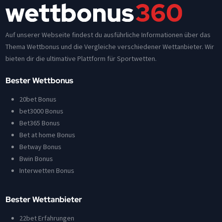
Auf unserer Webseite findest du ausführliche Informationen über das
Thema Wettbonus und die Vergleiche verschiedener Wettanbieter. Wir
bieten dir die ultimative Plattform für Sportwetten.
Bester Wettbonus
20bet Bonus
bet3000 Bonus
Bet365 Bonus
Bet at home Bonus
Betway Bonus
Bwin Bonus
Interwetten Bonus
Bester Wettanbieter
22bet Erfahrungen