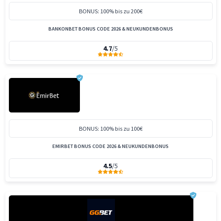
BONUS: 100% bis zu 200€
BANKONBET BONUS CODE 2026 & NEUKUNDENBONUS
4.7
/5
BONUS: 100% bis zu 100€
EMIRBET BONUS CODE 2026 & NEUKUNDENBONUS
4.5
/5