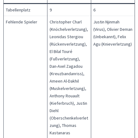
Tabellenplatz
9
6
Fehlende Spieler
Christopher Charl
Justin Njinmah
(Knöchelverletzung),
(Virus), Olivier Deman
Leonidas Stergiou
(Unbekannt), Felix
(Rückenverletzung),
Agu (Knieverletzung)
El Bilal Touré
(Fußverletzung),
Dan-Axel Zagadou
(Kreuzbandanriss),
Ameen Al-Dakhil
(Muskelverletzung),
Anthony Rouault
(Kieferbruch), Justin
Diehl
(Oberschenkelverlet
zung), Thomas
Kastanaras