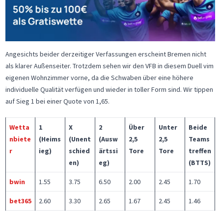
Angesichts beider derzeitiger Verfassungen erscheint Bremen nicht
als klarer Außenseiter. Trotzdem sehen wir den VFB in diesem Duell vim
eigenen Wohnzimmer vorne, da die Schwaben über eine höhere
individuelle Qualität verfügen und wieder in toller Form sind. Wir tippen
auf Sieg 1 bei einer Quote von 1,65.
Wetta
1
X
2
Über
Unter
Beide
nbiete
(Heims
(Unent
(Ausw
2,5
2,5
Teams
r
ieg)
schied
ärtssi
Tore
Tore
treffen
en)
eg)
(BTTS)
bwin
1.55
3.75
6.50
2.00
2.45
1.70
bet365
2.60
3.30
2.65
1.67
2.45
1.46