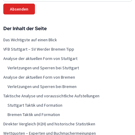
Der Inhalt der Seite
Das Wichtigste auf einen Blick
VFB Stuttgart – SV Werder Bremen Tipp
Analyse der aktuellen Form von Stuttgart
Verletzungen und Sperren bei Stuttgart
Analyse der aktuellen Form von Bremen
Verletzungen und Sperren bei Bremen
Taktische Analyse und voraussichtliche Aufstellungen
Stuttgart Taktik und Formation
Bremen Taktik und Formation
Direkter Vergleich (H2H) und historische Statistiken
Wettquoten – Experten und Buchmachermeinungen