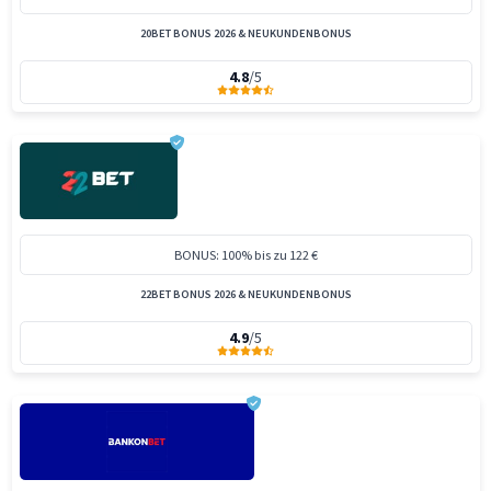
20BET BONUS 2026 & NEUKUNDENBONUS
4.8
/5
BONUS: 100% bis zu 122 €
22BET BONUS 2026 & NEUKUNDENBONUS
4.9
/5