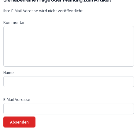
Ihre E-Mail Adresse wird nicht veröffentlicht
Kommentar
Name
E-Mail Adresse