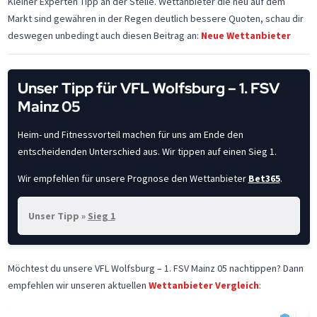
Kleiner Experten Tipp an der Stelle. Wettanbieter die neu auf dem
Markt sind gewähren in der Regen deutlich bessere Quoten, schau dir
deswegen unbedingt auch diesen Beitrag an:
Neue Wettanbieter
Unser Tipp für VFL Wolfsburg – 1. FSV
Mainz 05
Heim- und Fitnessvorteil machen für uns am Ende den
entscheidenden Unterschied aus. Wir tippen auf einen Sieg 1.
Wir empfehlen für unsere Prognose den Wettanbieter
Bet365
.
Unser Tipp »
Sieg 1
Möchtest du unsere VFL Wolfsburg – 1. FSV Mainz 05 nachtippen? Dann
empfehlen wir unseren aktuellen
Wettanbieter Vergleich
: