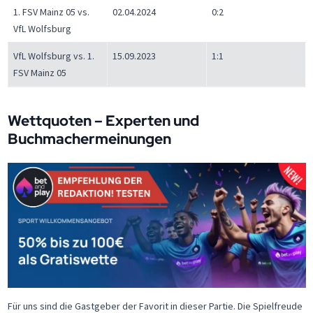
1. FSV Mainz 05 vs.
02.04.2024
0:2
VfL Wolfsburg
VfL Wolfsburg vs. 1.
15.09.2023
1:1
FSV Mainz 05
Wettquoten – Experten und
Buchmachermeinungen
Für uns sind die Gastgeber der Favorit in dieser Partie. Die Spielfreude