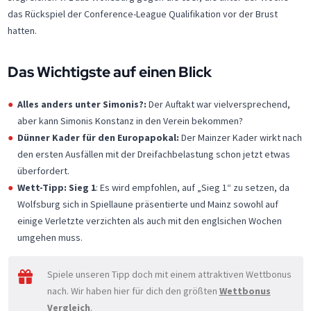
das Rückspiel der Conference-League Qualifikation vor der Brust
hatten.
Das Wichtigste auf einen Blick
Alles anders unter Simonis?:
Der Auftakt war vielversprechend,
aber kann Simonis Konstanz in den Verein bekommen?
Dünner Kader für den Europapokal:
Der Mainzer Kader wirkt nach
den ersten Ausfällen mit der Dreifachbelastung schon jetzt etwas
überfordert.
Wett-Tipp: Sieg 1
: Es wird empfohlen, auf „Sieg 1“ zu setzen, da
Wolfsburg sich in Spiellaune präsentierte und Mainz sowohl auf
einige Verletzte verzichten als auch mit den englsichen Wochen
umgehen muss.
Spiele unseren Tipp doch mit einem attraktiven Wettbonus
nach. Wir haben hier für dich den größten
Wettbonus
Vergleich
.