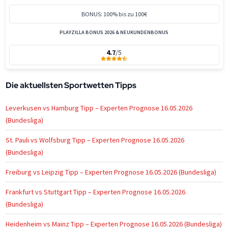
BONUS: 100% bis zu 100€
PLAYZILLA BONUS 2026 & NEUKUNDENBONUS
4.7
/5
Die aktuellsten Sportwetten Tipps
Leverkusen vs Hamburg Tipp – Experten Prognose 16.05.2026
(Bundesliga)
St. Pauli vs Wolfsburg Tipp – Experten Prognose 16.05.2026
(Bundesliga)
Freiburg vs Leipzig Tipp – Experten Prognose 16.05.2026 (Bundesliga)
Frankfurt vs Stuttgart Tipp – Experten Prognose 16.05.2026
(Bundesliga)
Heidenheim vs Mainz Tipp – Experten Prognose 16.05.2026 (Bundesliga)