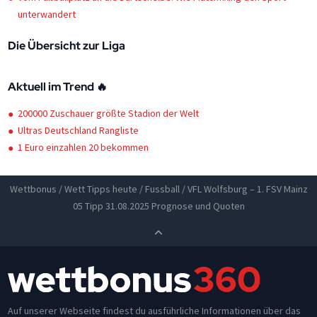
unterwandert
Die Übersicht zur Liga
Aktuell im Trend 🔥
200000 Zuschauer größte Stadion der Welt
Ultras Deutschland Rangliste
1 Euro einzahlen 20 bekommen
Wettbonus
/
Wett Tipps heute
/
Fussball
/
VFL Wolfsburg – 1. FSV Mainz
05 Tipp 31.08.2025 Prognose und Quoten
Auf unserer Webseite findest du ausführliche Informationen über das