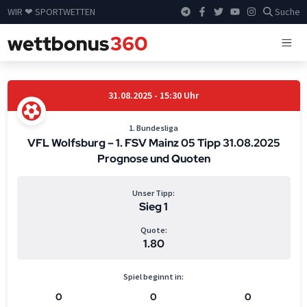
WIR ❤ SPORTWETTEN
Suche
31.08.2025 - 15:30 Uhr
1. Bundesliga
VFL Wolfsburg – 1. FSV Mainz 05 Tipp 31.08.2025
Prognose und Quoten
Unser Tipp:
Sieg 1
Quote:
1.80
Spiel beginnt in:
0
0
0