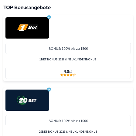
TOP Bonusangebote
BONUS: 100% bis zu 150€
1BET BONUS 2026 & NEUKUNDENBONUS
4.8
/5
BONUS: 100% bis zu 100€
20BET BONUS 2026 & NEUKUNDENBONUS