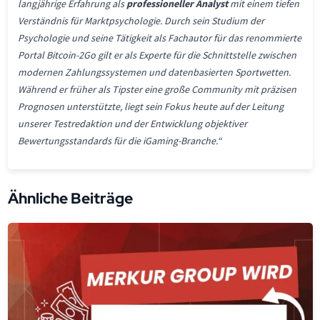
langjährige Erfahrung als
professioneller Analyst
mit einem tiefen
Verständnis für Marktpsychologie. Durch sein Studium der
Psychologie und seine Tätigkeit als Fachautor für das renommierte
Portal Bitcoin-2Go gilt er als Experte für die Schnittstelle zwischen
modernen Zahlungssystemen und datenbasierten Sportwetten.
Während er früher als Tipster eine große Community mit präzisen
Prognosen unterstützte, liegt sein Fokus heute auf der Leitung
unserer Testredaktion und der Entwicklung objektiver
Bewertungsstandards für die iGaming-Branche.“
Ähnliche Beiträge