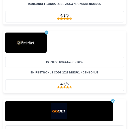
BANKONBET BONUS CODE 2026 & NEUKUNDENBONUS
4.7
/5
BONUS: 100% bis zu 100€
EMIRBET BONUS CODE 2026 & NEUKUNDENBONUS
4.5
/5