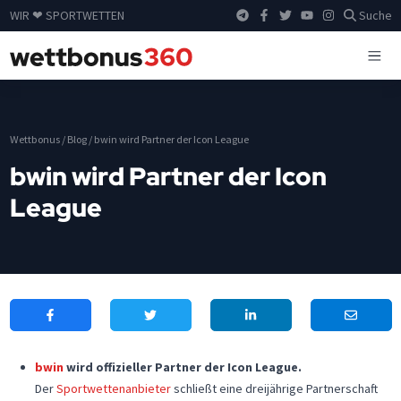
WIR ❤ SPORTWETTEN
Suche
Wettbonus
/
Blog
/
bwin wird Partner der Icon League
bwin wird Partner der Icon
League
bwin
wird offizieller Partner der Icon League.
Der
Sportwettenanbieter
schließt eine dreijährige Partnerschaft