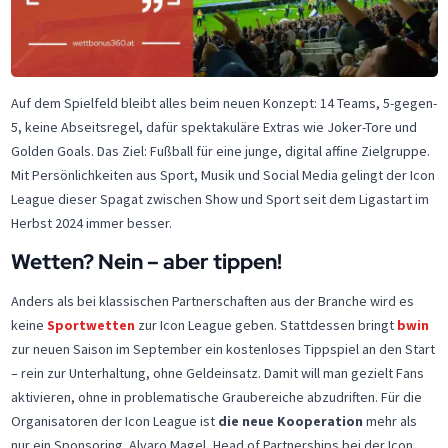
Auf dem Spielfeld bleibt alles beim neuen Konzept: 14 Teams, 5-gegen-
5, keine Abseitsregel, dafür spektakuläre Extras wie Joker-Tore und
Golden Goals. Das Ziel: Fußball für eine junge, digital affine Zielgruppe.
Mit Persönlichkeiten aus Sport, Musik und Social Media gelingt der Icon
League dieser Spagat zwischen Show und Sport seit dem Ligastart im
Herbst 2024 immer besser.
Wetten? Nein – aber tippen!
Anders als bei klassischen Partnerschaften aus der Branche wird es
keine
Sportwetten
zur Icon League geben. Stattdessen bringt
bwin
zur neuen Saison im September ein kostenloses Tippspiel an den Start
– rein zur Unterhaltung, ohne Geldeinsatz. Damit will man gezielt Fans
aktivieren, ohne in problematische Graubereiche abzudriften. Für die
Organisatoren der Icon League ist
die neue Kooperation
mehr als
nur ein Sponsoring. Alvaro Magel, Head of Partnerships bei der Icon