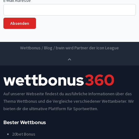
E-Mail Adresse
Wettbonus
/
Blog
/
bwin wird Partner der Icon League
Auf unserer Webseite findest du ausführliche Informationen über das
Thema Wettbonus und die Vergleiche verschiedener Wettanbieter. Wir
bieten dir die ultimative Plattform für Sportwetten.
Bester Wettbonus
20bet Bonus