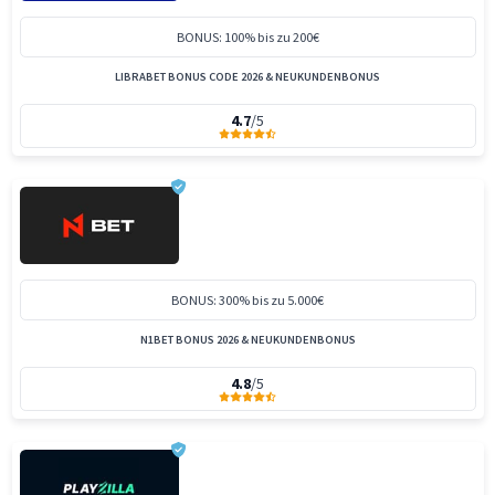
BONUS: 100% bis zu 200€
LIBRABET BONUS CODE 2026 & NEUKUNDENBONUS
4.7
/5
BONUS: 300% bis zu 5.000€
N1BET BONUS 2026 & NEUKUNDENBONUS
4.8
/5