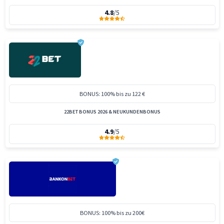
4.8
/5
BONUS: 100% bis zu 122 €
22BET BONUS 2026 & NEUKUNDENBONUS
4.9
/5
BONUS: 100% bis zu 200€