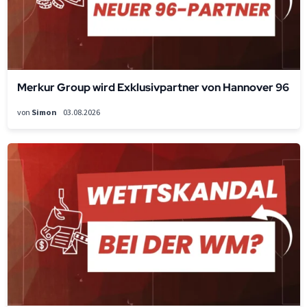
Merkur Group wird Exklusivpartner von Hannover 96
von
Simon
03.08.2026