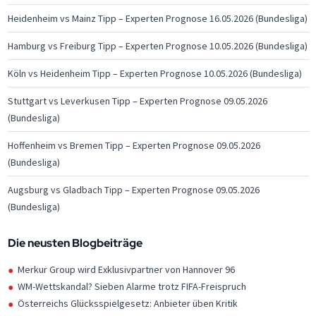
Heidenheim vs Mainz Tipp – Experten Prognose 16.05.2026 (Bundesliga)
Hamburg vs Freiburg Tipp – Experten Prognose 10.05.2026 (Bundesliga)
Köln vs Heidenheim Tipp – Experten Prognose 10.05.2026 (Bundesliga)
Stuttgart vs Leverkusen Tipp – Experten Prognose 09.05.2026
(Bundesliga)
Hoffenheim vs Bremen Tipp – Experten Prognose 09.05.2026
(Bundesliga)
Augsburg vs Gladbach Tipp – Experten Prognose 09.05.2026
(Bundesliga)
Die neusten Blogbeiträge
Merkur Group wird Exklusivpartner von Hannover 96
WM-Wettskandal? Sieben Alarme trotz FIFA-Freispruch
Österreichs Glücksspielgesetz: Anbieter üben Kritik