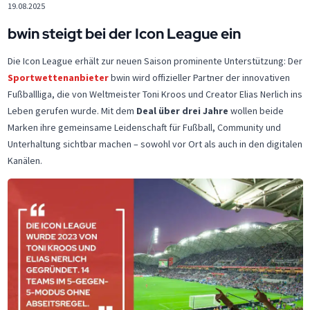
19.08.2025
bwin steigt bei der Icon League ein
Die Icon League erhält zur neuen Saison prominente Unterstützung: Der
Sportwettenanbieter
bwin wird offizieller Partner der innovativen
Fußballliga, die von Weltmeister Toni Kroos und Creator Elias Nerlich ins
Leben gerufen wurde. Mit dem
Deal über drei Jahre
wollen beide
Marken ihre gemeinsame Leidenschaft für Fußball, Community und
Unterhaltung sichtbar machen – sowohl vor Ort als auch in den digitalen
Kanälen.