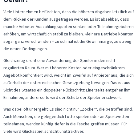
Viele Unternehmen befürchten, dass die höheren Abgaben letztlich auf
dem Rücken der Kunden ausgetragen werden. Es ist absehbar, dass
manche Anbieter Auszahlungsquoten senken oder Teilnahmegebühren
erhöhen, um wirtschaftlich stabil zu bleiben. Kleinere Betriebe könnten
sogar ganz verschwinden – zu schmal ist die Gewinnmarge, zu streng
die neuen Bedingungen.
Gleichzeitig droht eine Abwanderung der Spieler in den nicht
regulierten Raum. Wer mit höheren Kosten oder eingeschränktem
Angebot konfrontiert wird, weicht im Zweifel auf Anbieter aus, die sich
außerhalb der österreichischen Gesetzgebung bewegen. Das ist aus
Sicht des Staates ein doppelter Rückschritt: Einerseits entgehen ihm
Einnahmen, andererseits wird der Schutz der Spieler erschwert.
Was dabei oft untergeht: Es sind nicht nur „Zocker“, die betroffen sind.
Auch Menschen, die gelegentlich Lotto spielen oder an Sportwetten
teilnehmen, werden künftig tiefer in die Tasche greifen müssen. Für
viele wird Glücksspiel schlicht unattraktiver.