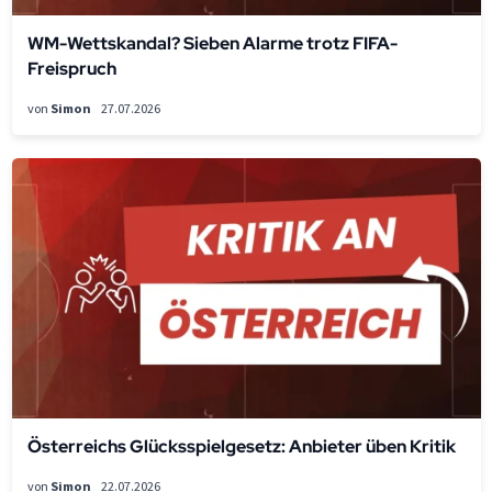
WM-Wettskandal? Sieben Alarme trotz FIFA-
Freispruch
von
Simon
27.07.2026
Österreichs Glücksspielgesetz: Anbieter üben Kritik
von
Simon
22.07.2026