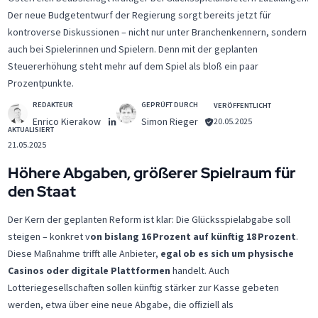
Der neue Budgetentwurf der Regierung sorgt bereits jetzt für
kontroverse Diskussionen – nicht nur unter Branchenkennern, sondern
auch bei Spielerinnen und Spielern. Denn mit der geplanten
Steuererhöhung steht mehr auf dem Spiel als bloß ein paar
Prozentpunkte.
REDAKTEUR
GEPRÜFT DURCH
VERÖFFENTLICHT
Enrico Kierakow
Simon Rieger
20.05.2025
AKTUALISIERT
21.05.2025
Höhere Abgaben, größerer Spielraum für
den Staat
Der Kern der geplanten Reform ist klar: Die Glücksspielabgabe soll
steigen – konkret v
on bislang 16 Prozent auf künftig 18 Prozent
.
Diese Maßnahme trifft alle Anbieter,
egal ob es sich um physische
Casinos oder digitale Plattformen
handelt. Auch
Lotteriegesellschaften sollen künftig stärker zur Kasse gebeten
werden, etwa über eine neue Abgabe, die offiziell als