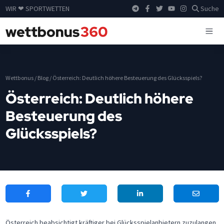
WIR ❤ SPORTWETTEN
Suche
Wettbonus
/
Blog
/
Österreich: Deutlich höhere Besteuerung des Glücksspiels?
Österreich: Deutlich höhere
Besteuerung des
Glücksspiels?
Österreich beabsichtigt kräftiger bei Glücksspielanbietern zuzulangen.