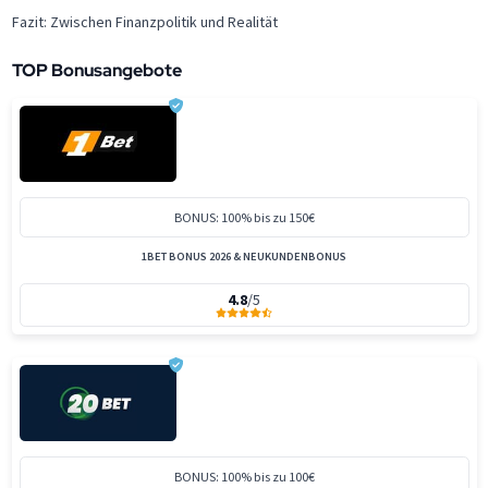
Fazit: Zwischen Finanzpolitik und Realität
TOP Bonusangebote
BONUS: 100% bis zu 150€
1BET BONUS 2026 & NEUKUNDENBONUS
4.8
/5
BONUS: 100% bis zu 100€