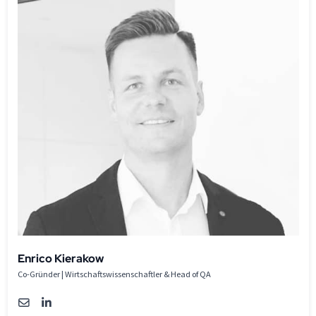
Enrico Kierakow
Co-Gründer | Wirtschaftswissenschaftler & Head of QA