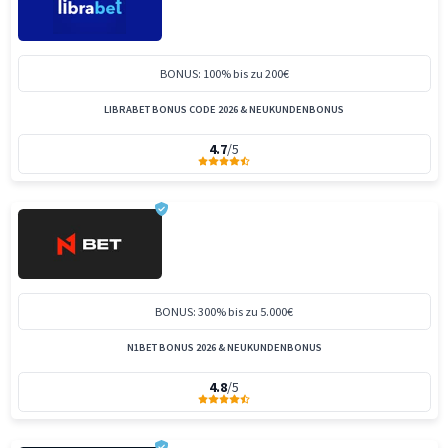
BONUS: 100% bis zu 200€
LIBRABET BONUS CODE 2026 & NEUKUNDENBONUS
4.7
/5
BONUS: 300% bis zu 5.000€
N1BET BONUS 2026 & NEUKUNDENBONUS
4.8
/5