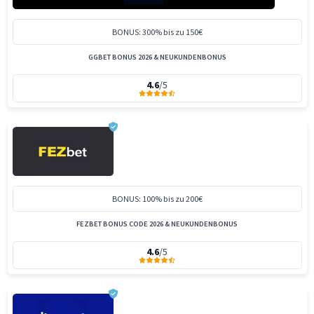
BONUS: 300% bis zu 150€
GGBET BONUS 2026 & NEUKUNDENBONUS
4.6
/5
BONUS: 100% bis zu 200€
FEZBET BONUS CODE 2026 & NEUKUNDENBONUS
4.6
/5