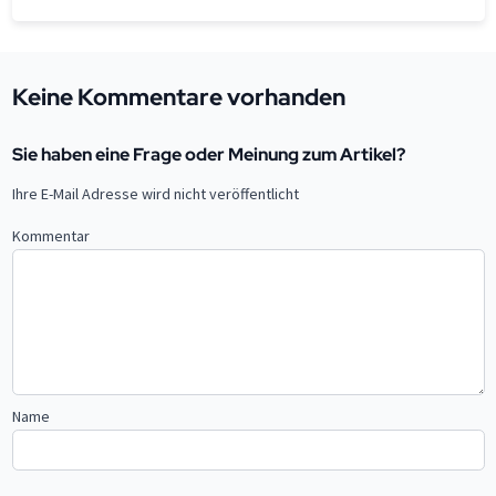
Keine Kommentare vorhanden
Sie haben eine Frage oder Meinung zum Artikel?
Ihre E-Mail Adresse wird nicht veröffentlicht
Kommentar
Name