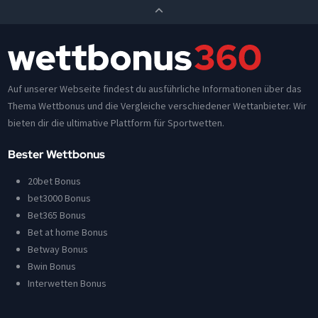
Auf unserer Webseite findest du ausführliche Informationen über das
Thema Wettbonus und die Vergleiche verschiedener Wettanbieter. Wir
bieten dir die ultimative Plattform für Sportwetten.
Bester Wettbonus
20bet Bonus
bet3000 Bonus
Bet365 Bonus
Bet at home Bonus
Betway Bonus
Bwin Bonus
Interwetten Bonus