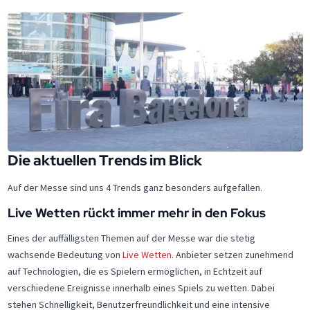
Die aktuellen Trends im Blick
Auf der Messe sind uns 4 Trends ganz besonders aufgefallen.
Live Wetten rückt immer mehr in den Fokus
Eines der auffälligsten Themen auf der Messe war die stetig
wachsende Bedeutung von
Live Wetten
. Anbieter setzen zunehmend
auf Technologien, die es Spielern ermöglichen, in Echtzeit auf
verschiedene Ereignisse innerhalb eines Spiels zu wetten. Dabei
stehen Schnelligkeit, Benutzerfreundlichkeit und eine intensive