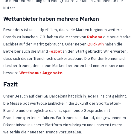
für mehr Unterhaltung und eine größere Vielfalt an Optionen für die
Nutzer.
Wettanbieter haben mehrere Marken
Besonders ist uns aufgefallen, das viele Marken beginnen weitere
Brands zu launchen. Z.B. haben die Macher von
Rabona
die neue Marke
Dachbet auf den Markt gebraucht. Oder neben
QuickWin
haben die
Betreiber auch die Brand
Fezbet
an den Start gebracht. Wir erwarten,
dass sich dieser Trend noch stärker ausbaut. Die Kunden können sich
darüber freuen, denn neue Marken bedeuten fast immer neuere und
bessere
Wettbonus Angebote
.
Fazit
Unser Besuch auf der IGB Barcelona hat sich in jeder Hinsicht gelohnt.
Die Messe bot wertvolle Einblicke in die Zukunft der Sportwetten-
Branche und ermöglichte es uns, spannende Gespräche mit
Branchenexperten zu führen. Wir freuen uns darauf, die gewonnenen
Erkenntnisse in unsere Plattform einzubringen und unseren Lesern
weiterhin die neuesten Trends vorzustellen.