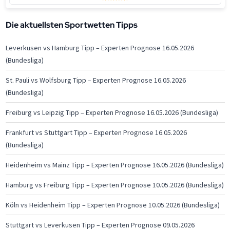
Die aktuellsten Sportwetten Tipps
Leverkusen vs Hamburg Tipp – Experten Prognose 16.05.2026
(Bundesliga)
St. Pauli vs Wolfsburg Tipp – Experten Prognose 16.05.2026
(Bundesliga)
Freiburg vs Leipzig Tipp – Experten Prognose 16.05.2026 (Bundesliga)
Frankfurt vs Stuttgart Tipp – Experten Prognose 16.05.2026
(Bundesliga)
Heidenheim vs Mainz Tipp – Experten Prognose 16.05.2026 (Bundesliga)
Hamburg vs Freiburg Tipp – Experten Prognose 10.05.2026 (Bundesliga)
Köln vs Heidenheim Tipp – Experten Prognose 10.05.2026 (Bundesliga)
Stuttgart vs Leverkusen Tipp – Experten Prognose 09.05.2026