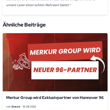
unsere Leser einen echten Mehrwert bietet.“
Ähnliche Beiträge
Merkur Group wird Exklusivpartner von Hannover 96
von
Simon
03.08.2026