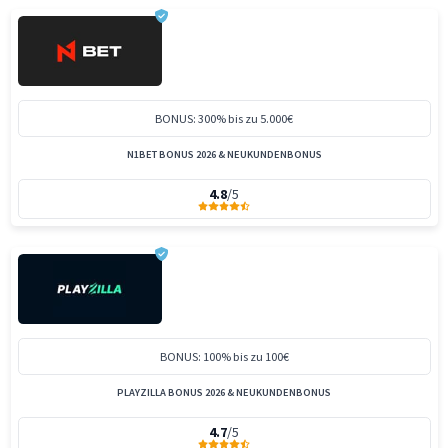
BONUS: 300% bis zu 5.000€
N1BET BONUS 2026 & NEUKUNDENBONUS
4.8
/5
BONUS: 100% bis zu 100€
PLAYZILLA BONUS 2026 & NEUKUNDENBONUS
4.7
/5