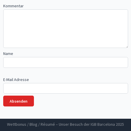
Kommentar
Name
E-Mail Adresse
Wettbonus
/
Blog
/
Résumé – Unser Besuch der IGB Barcelona 2025