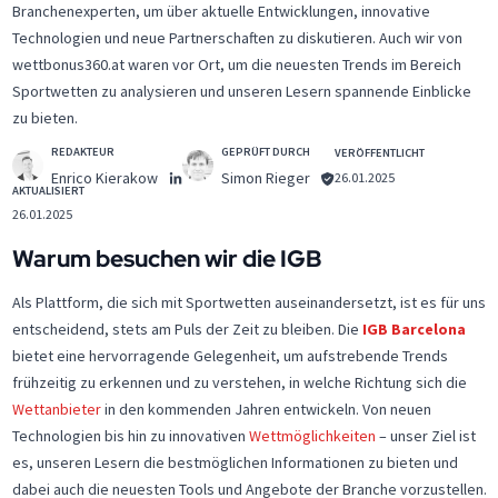
Branchenexperten, um über aktuelle Entwicklungen, innovative
Technologien und neue Partnerschaften zu diskutieren. Auch wir von
wettbonus360.at waren vor Ort, um die neuesten Trends im Bereich
Sportwetten zu analysieren und unseren Lesern spannende Einblicke
zu bieten.
REDAKTEUR
GEPRÜFT DURCH
VERÖFFENTLICHT
Enrico Kierakow
Simon Rieger
26.01.2025
AKTUALISIERT
26.01.2025
Warum besuchen wir die IGB
Als Plattform, die sich mit Sportwetten auseinandersetzt, ist es für uns
entscheidend, stets am Puls der Zeit zu bleiben. Die
IGB Barcelona
bietet eine hervorragende Gelegenheit, um aufstrebende Trends
frühzeitig zu erkennen und zu verstehen, in welche Richtung sich die
Wettanbieter
in den kommenden Jahren entwickeln. Von neuen
Technologien bis hin zu innovativen
Wettmöglichkeiten
– unser Ziel ist
es, unseren Lesern die bestmöglichen Informationen zu bieten und
dabei auch die neuesten Tools und Angebote der Branche vorzustellen.