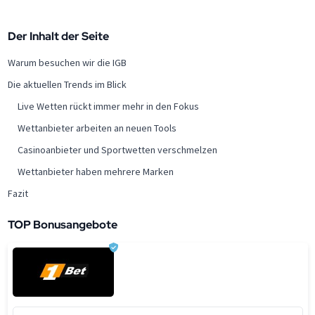
Der Inhalt der Seite
Warum besuchen wir die IGB
Die aktuellen Trends im Blick
Live Wetten rückt immer mehr in den Fokus
Wettanbieter arbeiten an neuen Tools
Casinoanbieter und Sportwetten verschmelzen
Wettanbieter haben mehrere Marken
Fazit
TOP Bonusangebote