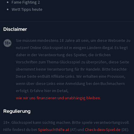
Fame Fighting 2
Wett Tipps heute
Disclaimer
Sie müssen mindestens 18 Jahre alt sein, um diese Webseite zu
nutzen! Online Glücksspiel ist in einigen Ländern illegal. Es liegt
daher in der Verantwortung des Spieler, die örtlichen
Vorschriften zum Thema Glücksspiel zu überprüfen, diese Seite
übernimmt keine Verantwortung für Ihr Handeln. Bitte beachte:
Diese Seite enthält Affiliate-Links. Wir erhalten eine Provision,
wenn über diese Links eine Anmeldung bei den Buchmachern
erfolgt. Erfahre hier im Detail,
wie wir uns finanzieren und unabhängig bleiben
.
Regulierung
18+. Glücksspiel kann süchtig machen. Bitte spiele verantwortungsvoll.
Hilfe findest du bei
Spielsuchthilfe.at
(AT) und
Check-dein-Spiel.de
(DE).