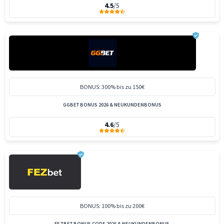
4.5
/5
BONUS: 300% bis zu 150€
GGBET BONUS 2026 & NEUKUNDENBONUS
4.6
/5
BONUS: 100% bis zu 200€
FEZBET BONUS CODE 2026 & NEUKUNDENBONUS