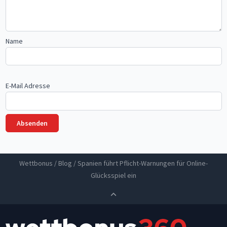
Name
E-Mail Adresse
Wettbonus
/
Blog
/
Spanien führt Pflicht-Warnungen für Online-
Glücksspiel ein