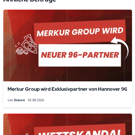
Merkur Group wird Exklusivpartner von Hannover 96
von
Simon
03.08.2026