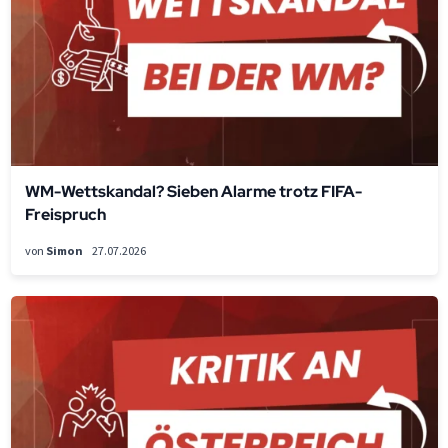
WM-Wettskandal? Sieben Alarme trotz FIFA-
Freispruch
von
Simon
27.07.2026