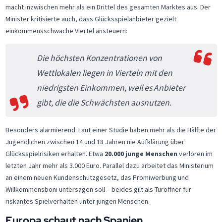
macht inzwischen mehr als ein Drittel des gesamten Marktes aus. Der
Minister kritisierte auch, dass Glücksspielanbieter gezielt
einkommensschwache Viertel ansteuern:
Die höchsten Konzentrationen von
Wettlokalen liegen in Vierteln mit den
niedrigsten Einkommen, weil es Anbieter
gibt, die die Schwächsten ausnutzen.
Besonders alarmierend: Laut einer Studie haben mehr als die Hälfte der
Jugendlichen zwischen 14 und 18 Jahren nie Aufklärung über
Glücksspielrisiken erhalten. Etwa
20.000 junge Menschen
verloren im
letzten Jahr mehr als 3.000 Euro. Parallel dazu arbeitet das Ministerium
an einem neuen Kundenschutzgesetz, das Promiwerbung und
Willkommensboni untersagen soll – beides gilt als Türöffner für
riskantes Spielverhalten unter jungen Menschen.
Europa schaut nach Spanien