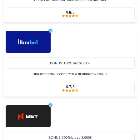
4.6
/5
BONUS: 100% bis zu 200€
LIBRABET BONUS CODE 2026 & NEUKUNDENBONUS
4.7
/5
BONUS: 300% bis zu 5.000€