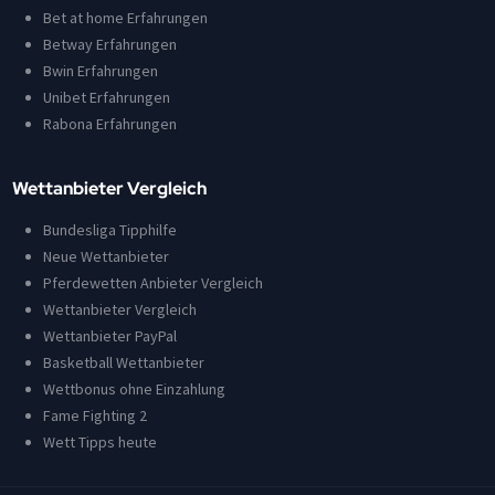
Bet at home Erfahrungen
Betway Erfahrungen
Bwin Erfahrungen
Unibet Erfahrungen
Rabona Erfahrungen
Wettanbieter Vergleich
Bundesliga Tipphilfe
Neue Wettanbieter
Pferdewetten Anbieter Vergleich
Wettanbieter Vergleich
Wettanbieter PayPal
Basketball Wettanbieter
Wettbonus ohne Einzahlung
Fame Fighting 2
Wett Tipps heute