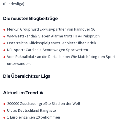
(Bundesliga)
Die neusten Blogbeiträge
Merkur Group wird Exklusivpartner von Hannover 96
WM-Wettskandal? Sieben Alarme trotz FIFA-Freispruch
Österreichs Glücksspielgesetz: Anbieter üben Kritik
NFL sperrt Cardinals-Scout wegen Sportwetten
Vom Fußballplatz an die Dartscheibe: Wie Matchfixing den Sport
unterwandert
Die Übersicht zur Liga
Aktuell im Trend 🔥
200000 Zuschauer größte Stadion der Welt
Ultras Deutschland Rangliste
1 Euro einzahlen 20 bekommen