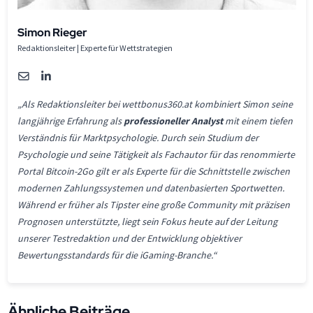
Simon Rieger
Redaktionsleiter | Experte für Wettstrategien
„Als Redaktionsleiter bei wettbonus360.at kombiniert Simon seine
langjährige Erfahrung als
professioneller Analyst
mit einem tiefen
Verständnis für Marktpsychologie. Durch sein Studium der
Psychologie und seine Tätigkeit als Fachautor für das renommierte
Portal Bitcoin-2Go gilt er als Experte für die Schnittstelle zwischen
modernen Zahlungssystemen und datenbasierten Sportwetten.
Während er früher als Tipster eine große Community mit präzisen
Prognosen unterstützte, liegt sein Fokus heute auf der Leitung
unserer Testredaktion und der Entwicklung objektiver
Bewertungsstandards für die iGaming-Branche.“
Ähnliche Beiträge