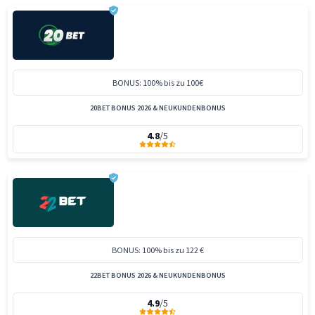
BONUS: 100% bis zu 100€
20BET BONUS 2026 & NEUKUNDENBONUS
4.8
/5
BONUS: 100% bis zu 122 €
22BET BONUS 2026 & NEUKUNDENBONUS
4.9
/5