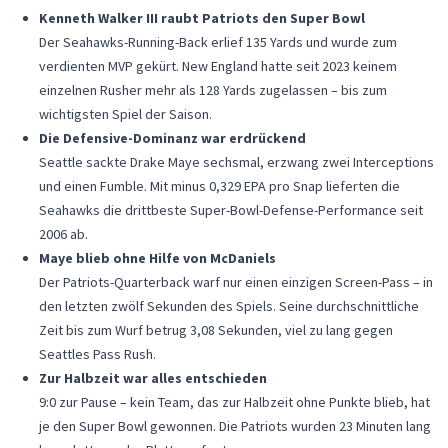
Kenneth Walker III raubt Patriots den Super Bowl
Der Seahawks-Running-Back erlief 135 Yards und wurde zum
verdienten MVP gekürt. New England hatte seit 2023 keinem
einzelnen Rusher mehr als 128 Yards zugelassen – bis zum
wichtigsten Spiel der Saison.
Die Defensive-Dominanz war erdrückend
Seattle sackte Drake Maye sechsmal, erzwang zwei Interceptions
und einen Fumble. Mit minus 0,329 EPA pro Snap lieferten die
Seahawks die drittbeste Super-Bowl-Defense-Performance seit
2006 ab.
Maye blieb ohne Hilfe von McDaniels
Der Patriots-Quarterback warf nur einen einzigen Screen-Pass – in
den letzten zwölf Sekunden des Spiels. Seine durchschnittliche
Zeit bis zum Wurf betrug 3,08 Sekunden, viel zu lang gegen
Seattles Pass Rush.
Zur Halbzeit war alles entschieden
9:0 zur Pause – kein Team, das zur Halbzeit ohne Punkte blieb, hat
je den Super Bowl gewonnen. Die Patriots wurden 23 Minuten lang