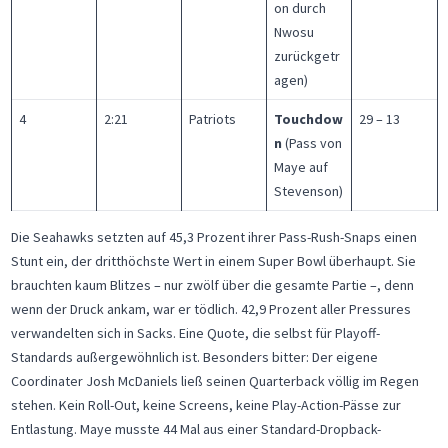
on durch
Nwosu
zurückgetr
agen)
4
2:21
Patriots
Touchdow
29 – 13
n
(Pass von
Maye auf
Stevenson)
Die Seahawks setzten auf 45,3 Prozent ihrer Pass-Rush-Snaps einen
Stunt ein, der dritthöchste Wert in einem Super Bowl überhaupt. Sie
brauchten kaum Blitzes – nur zwölf über die gesamte Partie –, denn
wenn der Druck ankam, war er tödlich. 42,9 Prozent aller Pressures
verwandelten sich in Sacks. Eine Quote, die selbst für Playoff-
Standards außergewöhnlich ist. Besonders bitter: Der eigene
Coordinater Josh McDaniels ließ seinen Quarterback völlig im Regen
stehen. Kein Roll-Out, keine Screens, keine Play-Action-Pässe zur
Entlastung. Maye musste 44 Mal aus einer Standard-Dropback-