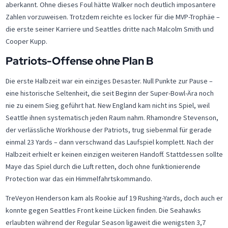
aberkannt. Ohne dieses Foul hätte Walker noch deutlich imposantere
Zahlen vorzuweisen. Trotzdem reichte es locker für die MVP-Trophäe –
die erste seiner Karriere und Seattles dritte nach Malcolm Smith und
Cooper Kupp.
Patriots-Offense ohne Plan B
Die erste Halbzeit war ein einziges Desaster. Null Punkte zur Pause –
eine historische Seltenheit, die seit Beginn der Super-Bowl-Ära noch
nie zu einem Sieg geführt hat. New England kam nicht ins Spiel, weil
Seattle ihnen systematisch jeden Raum nahm. Rhamondre Stevenson,
der verlässliche Workhouse der Patriots, trug siebenmal für gerade
einmal 23 Yards – dann verschwand das Laufspiel komplett. Nach der
Halbzeit erhielt er keinen einzigen weiteren Handoff. Stattdessen sollte
Maye das Spiel durch die Luft retten, doch ohne funktionierende
Protection war das ein Himmelfahrtskommando.
TreVeyon Henderson kam als Rookie auf 19 Rushing-Yards, doch auch er
konnte gegen Seattles Front keine Lücken finden. Die Seahawks
erlaubten während der Regular Season ligaweit die wenigsten 3,7