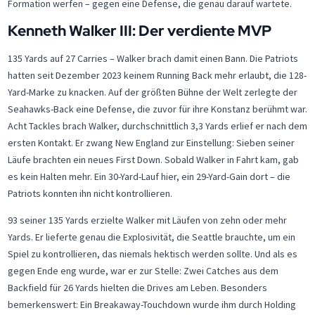
Formation werfen – gegen eine Defense, die genau darauf wartete.
Kenneth Walker III: Der verdiente MVP
135 Yards auf 27 Carries – Walker brach damit einen Bann. Die Patriots
hatten seit Dezember 2023 keinem Running Back mehr erlaubt, die 128-
Yard-Marke zu knacken. Auf der größten Bühne der Welt zerlegte der
Seahawks-Back eine Defense, die zuvor für ihre Konstanz berühmt war.
Acht Tackles brach Walker, durchschnittlich 3,3 Yards erlief er nach dem
ersten Kontakt. Er zwang New England zur Einstellung: Sieben seiner
Läufe brachten ein neues First Down. Sobald Walker in Fahrt kam, gab
es kein Halten mehr. Ein 30-Yard-Lauf hier, ein 29-Yard-Gain dort – die
Patriots konnten ihn nicht kontrollieren.
93 seiner 135 Yards erzielte Walker mit Läufen von zehn oder mehr
Yards. Er lieferte genau die Explosivität, die Seattle brauchte, um ein
Spiel zu kontrollieren, das niemals hektisch werden sollte. Und als es
gegen Ende eng wurde, war er zur Stelle: Zwei Catches aus dem
Backfield für 26 Yards hielten die Drives am Leben. Besonders
bemerkenswert: Ein Breakaway-Touchdown wurde ihm durch Holding