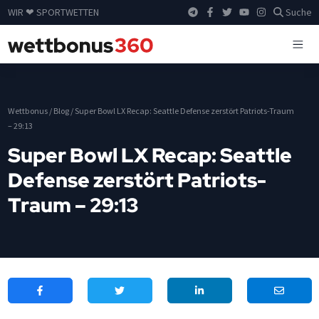
WIR ❤ SPORTWETTEN
Suche
Wettbonus
/
Blog
/
Super Bowl LX Recap: Seattle Defense zerstört Patriots-Traum
– 29:13
Super Bowl LX Recap: Seattle
Defense zerstört Patriots-
Traum – 29:13