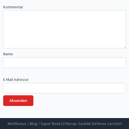
Kommentar
Name
E-Mail Adresse
Wettbonus
/
Blog
/
Super Bowl LX Recap: Seattle Defense zerstört