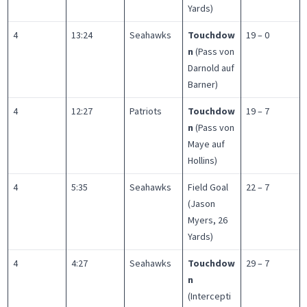
Yards)
4
13:24
Seahawks
Touchdow
19 – 0
n
(Pass von
Darnold auf
Barner)
4
12:27
Patriots
Touchdow
19 – 7
n
(Pass von
Maye auf
Hollins)
4
5:35
Seahawks
Field Goal
22 – 7
(Jason
Myers, 26
Yards)
4
4:27
Seahawks
Touchdow
29 – 7
n
(Intercepti