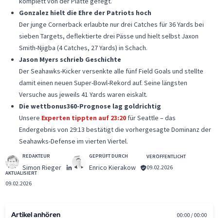
komplett von der Platte gefegt.
Gonzalez hielt die Ehre der Patriots hoch
Der junge Cornerback erlaubte nur drei Catches für 36 Yards bei
sieben Targets, deflektierte drei Pässe und hielt selbst Jaxon
Smith-Njigba (4 Catches, 27 Yards) in Schach.
Jason Myers schrieb Geschichte
Der Seahawks-Kicker versenkte alle fünf Field Goals und stellte
damit einen neuen Super-Bowl-Rekord auf. Seine längsten
Versuche aus jeweils 41 Yards waren eiskalt.
Die wettbonus360-Prognose lag goldrichtig
Unsere
Experten tippten auf 23:20
für Seattle – das
Endergebnis von 29:13 bestätigt die vorhergesagte Dominanz der
Seahawks-Defense im vierten Viertel.
REDAKTEUR
GEPRÜFT DURCH
VERÖFFENTLICHT
Simon Rieger
Enrico Kierakow
09.02.2026
AKTUALISIERT
09.02.2026
Artikel anhören
00:00 / 00:00