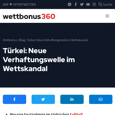
WIR ❤ SPORTWETTEN
Suche
Wettbonus
/
Blog
/
Türkei: Neue Verhaftungswelle im Wettskandal
Türkei: Neue
Verhaftungswelle im
Wettskandal
Massive Festnahmen im türkischen
Fußball