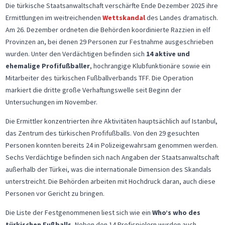
Die türkische Staatsanwaltschaft verschärfte Ende Dezember 2025 ihre
Ermittlungen im weitreichenden
Wettskandal
des Landes dramatisch.
Am 26. Dezember ordneten die Behörden koordinierte Razzien in elf
Provinzen an, bei denen 29 Personen zur Festnahme ausgeschrieben
wurden. Unter den Verdächtigen befinden sich
14 aktive und
ehemalige Profifußballer
, hochrangige Klubfunktionäre sowie ein
Mitarbeiter des türkischen Fußballverbands TFF. Die Operation
markiert die dritte große Verhaftungswelle seit Beginn der
Untersuchungen im November.
Die Ermittler konzentrierten ihre Aktivitäten hauptsächlich auf Istanbul,
das Zentrum des türkischen Profifußballs. Von den 29 gesuchten
Personen konnten bereits 24 in Polizeigewahrsam genommen werden.
Sechs Verdächtige befinden sich nach Angaben der Staatsanwaltschaft
außerhalb der Türkei, was die internationale Dimension des Skandals
unterstreicht. Die Behörden arbeiten mit Hochdruck daran, auch diese
Personen vor Gericht zu bringen.
Die Liste der Festgenommenen liest sich wie ein
Who’s who des
türkischen Fußballs.
Neben den 14 Profispielern wurden auch