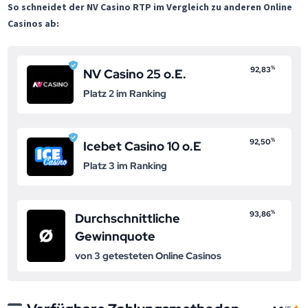
So schneidet der NV Casino RTP im Vergleich zu anderen Online
Casinos ab:
%
92,83
NV Casino 25 o.E.
Platz 2 im Ranking
%
92,50
Icebet Casino 10 o.E
Platz 3 im Ranking
%
93,86
Durchschnittliche
Gewinnquote
von 3 getesteten Online Casinos