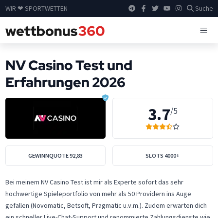
WIR ❤ SPORTWETTEN
Suche
NV Casino Test und
Erfahrungen 2026
3.7
/5
GEWINNQUOTE
92,83
SLOTS
4000+
Bei meinem NV Casino Test ist mir als Experte sofort das sehr
hochwertige Spieleportfolio von mehr als 50 Providern ins Auge
gefallen (Novomatic, Betsoft, Pragmatic u.v.m.). Zudem erwarten dich
ein schneller Live-Chat-Support und renommierte Zahlungsdienste wie