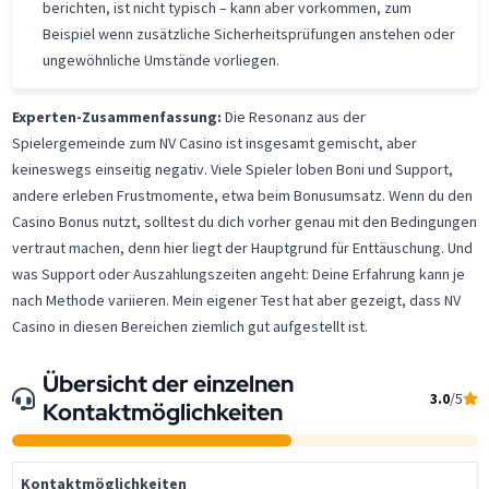
berichten, ist nicht typisch – kann aber vorkommen, zum
Beispiel wenn zusätzliche Sicherheitsprüfungen anstehen oder
ungewöhnliche Umstände vorliegen.
Experten-Zusammenfassung:
Die Resonanz aus der
Spielergemeinde zum NV Casino ist insgesamt gemischt, aber
keineswegs einseitig negativ. Viele Spieler loben Boni und Support,
andere erleben Frustmomente, etwa beim Bonusumsatz. Wenn du den
Casino Bonus nutzt, solltest du dich vorher genau mit den Bedingungen
vertraut machen, denn hier liegt der Hauptgrund für Enttäuschung. Und
was Support oder Auszahlungszeiten angeht: Deine Erfahrung kann je
nach Methode variieren. Mein eigener Test hat aber gezeigt, dass NV
Casino in diesen Bereichen ziemlich gut aufgestellt ist.
Übersicht der einzelnen
3.0
/5
Kontaktmöglichkeiten
Kontaktmöglichkeiten