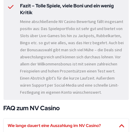
Fazit – Tolle Spiele, viele Boni und ein wenig
Kritik
Meine abschließende NV Casino Bewertung fällt insgesamt
positiv aus: Das Spieleportfolio ist sehr gut und bietet von
Slots über Live-Games bis hin zu Jackpots, Rubbelkarten,
Bingo etc. so gut wie alles, was das Herz begehrt. Auch bei
der Bonusauswahl gibt man sich viel Mühe – die Deals sind
abwechslungsreich und können sich durchaus lohnen. Vor
allem der Willkommensbonus ist mit seinen zahlreichen
Freispielen und hohen Prozentsätzen einen Test wert.
Einen Abstrich gibt’s für die kurze Laufzeit. Außerdem
wären Support per Social-Media und eine schnelle Limit-
Festlegung im eigenen Konto wünschenswert.
FAQ zum NV Casino
Wie lange dauert eine Auszahlung im NV Casino?