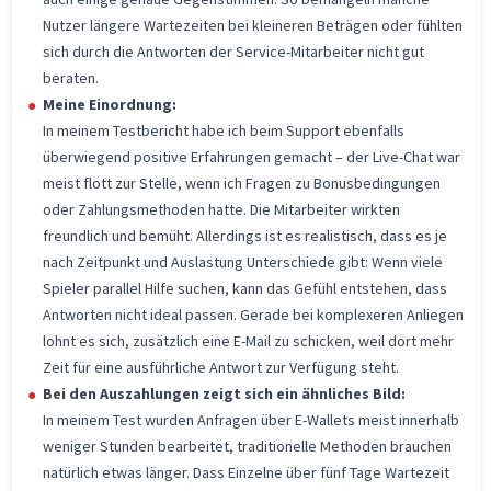
Nutzer längere Wartezeiten bei kleineren Beträgen oder fühlten
sich durch die Antworten der Service-Mitarbeiter nicht gut
beraten.
Meine Einordnung:
In meinem Testbericht habe ich beim Support ebenfalls
überwiegend positive Erfahrungen gemacht – der Live-Chat war
meist flott zur Stelle, wenn ich Fragen zu Bonusbedingungen
oder Zahlungsmethoden hatte. Die Mitarbeiter wirkten
freundlich und bemüht. Allerdings ist es realistisch, dass es je
nach Zeitpunkt und Auslastung Unterschiede gibt: Wenn viele
Spieler parallel Hilfe suchen, kann das Gefühl entstehen, dass
Antworten nicht ideal passen. Gerade bei komplexeren Anliegen
lohnt es sich, zusätzlich eine E-Mail zu schicken, weil dort mehr
Zeit für eine ausführliche Antwort zur Verfügung steht.
Bei den Auszahlungen zeigt sich ein ähnliches Bild:
In meinem Test wurden Anfragen über E-Wallets meist innerhalb
weniger Stunden bearbeitet, traditionelle Methoden brauchen
natürlich etwas länger. Dass Einzelne über fünf Tage Wartezeit