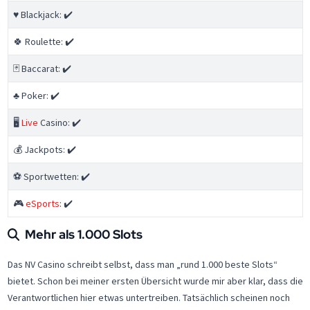
♥️ Blackjack: ✔️
🍀 Roulette: ✔️
🃏 Baccarat: ✔️
♣️ Poker: ✔️
🖥️
Live
Casino: ✔️
💰 Jackpots: ✔️
⚽ Sportwetten: ✔️
🎮
eSports
: ✔️
Mehr als 1.000 Slots
Das NV Casino schreibt selbst, dass man „rund 1.000 beste Slots“
bietet. Schon bei meiner ersten Übersicht wurde mir aber klar, dass die
Verantwortlichen hier etwas untertreiben. Tatsächlich scheinen noch