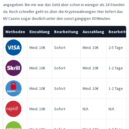
angegeben. Bei mir war das Geld aber schon in weniger als 24 Stunden
da. Noch schneller geht es über die Kryptowährungen: Hier liefert das
NV Casino sogar deutlich unter den sonst gängigen 30 Minuten.
Methoden
Einzahlung
Bearbeitung
Auszahlung
Bearbeitu
Mind. 10€
Sofort
Mind. 10€
2-5 Tage
Mind. 10€
Sofort
Mind. 10€
1-2 Tage
Mind. 10€
Sofort
Mind. 10€
1-2 Tage
Mind. 10€
Sofort
N/A
N/A