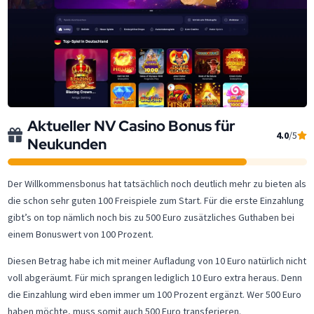
Aktueller NV Casino Bonus für
4.0
/5
Neukunden
Der Willkommensbonus hat tatsächlich noch deutlich mehr zu bieten als
die schon sehr guten 100 Freispiele zum Start. Für die erste Einzahlung
gibt’s on top nämlich noch bis zu 500 Euro zusätzliches Guthaben bei
einem Bonuswert von 100 Prozent.
Diesen Betrag habe ich mit meiner Aufladung von 10 Euro natürlich nicht
voll abgeräumt. Für mich sprangen lediglich 10 Euro extra heraus. Denn
die Einzahlung wird eben immer um 100 Prozent ergänzt. Wer 500 Euro
haben möchte, muss somit auch 500 Euro transferieren.