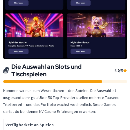
Die Auswahl an Slots und
4.0
/5
Tischspielen
Kommen wir nun zum Wesentlichen – den Spielen. Die Auswahl ist
insgesamt sehr gut: Über 50 Top-Provider stellen mehrere Tausend
Titel bereit – und das Portfolio wächst wöchentlich. Diese Games
darfst du bei deinen NV Casino Erfahrungen erwarten:
Verfügbarkeit an Spielen