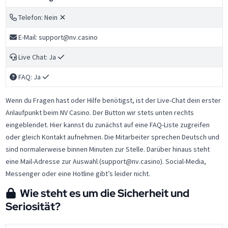
Telefon: Nein
E-Mail: support@nv.casino
Live Chat: Ja
FAQ: Ja
Wenn du Fragen hast oder Hilfe benötigst, ist der Live-Chat dein erster
Anlaufpunkt beim NV Casino. Der Button wir stets unten rechts
eingeblendet. Hier kannst du zunächst auf eine FAQ-Liste zugreifen
oder gleich Kontakt aufnehmen. Die Mitarbeiter sprechen Deutsch und
sind normalerweise binnen Minuten zur Stelle. Darüber hinaus steht
eine Mail-Adresse zur Auswahl (support@nv.casino). Social-Media,
Messenger oder eine Hotline gibt’s leider nicht.
Wie steht es um die Sicherheit und
Seriosität?