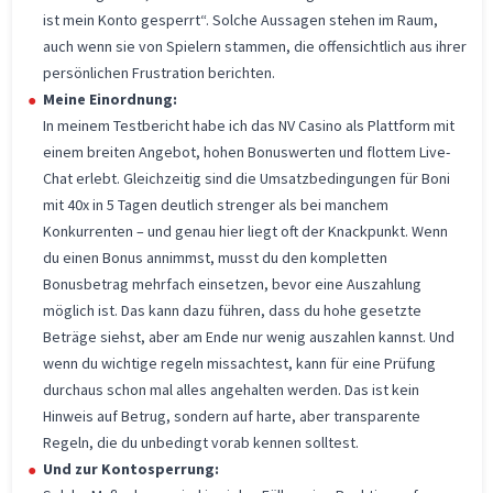
ist mein Konto gesperrt“. Solche Aussagen stehen im Raum,
auch wenn sie von Spielern stammen, die offensichtlich aus ihrer
persönlichen Frustration berichten.
Meine Einordnung:
In meinem Testbericht habe ich das NV Casino als Plattform mit
einem breiten Angebot, hohen Bonuswerten und flottem Live-
Chat erlebt. Gleichzeitig sind die Umsatzbedingungen für Boni
mit 40x in 5 Tagen deutlich strenger als bei manchem
Konkurrenten – und genau hier liegt oft der Knackpunkt. Wenn
du einen Bonus annimmst, musst du den kompletten
Bonusbetrag mehrfach einsetzen, bevor eine Auszahlung
möglich ist. Das kann dazu führen, dass du hohe gesetzte
Beträge siehst, aber am Ende nur wenig auszahlen kannst. Und
wenn du wichtige regeln missachtest, kann für eine Prüfung
durchaus schon mal alles angehalten werden. Das ist kein
Hinweis auf Betrug, sondern auf harte, aber transparente
Regeln, die du unbedingt vorab kennen solltest.
Und zur Kontosperrung: