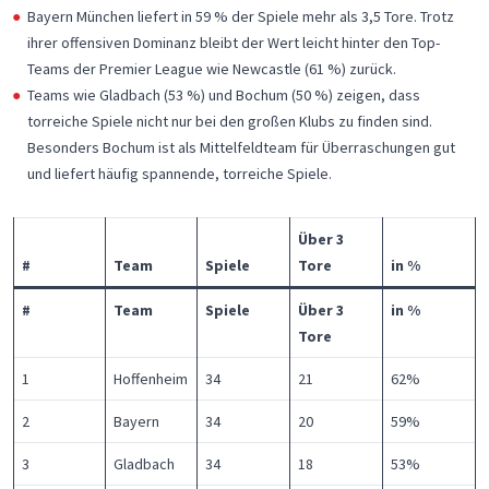
Bayern München liefert in 59 % der Spiele mehr als 3,5 Tore. Trotz
ihrer offensiven Dominanz bleibt der Wert leicht hinter den Top-
Teams der Premier League wie Newcastle (61 %) zurück.
Teams wie Gladbach (53 %) und Bochum (50 %) zeigen, dass
torreiche Spiele nicht nur bei den großen Klubs zu finden sind.
Besonders Bochum ist als Mittelfeldteam für Überraschungen gut
und liefert häufig spannende, torreiche Spiele.
Über 3
#
Team
Spiele
Tore
in %
#
Team
Spiele
Über 3
in %
Tore
1
Hoffenheim
34
21
62%
2
Bayern
34
20
59%
3
Gladbach
34
18
53%