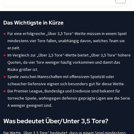
Das Wichtigste in Kürze
Für eine erfolgreiche „Über 3,5 Tore“-Wette müssen in einem Spiel
mindestens vier Tore fallen, unabhängig davon, welches Team sie
erzielt.
Im Vergleich zur „Über 2,5 Tore“-Wette bietet „Über 3,5 Tore“ höhere
Quoten, da vier Tore weniger häufig vorkommen und damit das
Risiko größer ist.
Spiele zwischen Mannschaften mit offensivem Spielstil oder
schwacher Defensive eignen sich besonders gut für diese Wette.
Die Premier League, Bundesliga und Eredivisie sind bekannt für
torreiche Spiele, wohingegen defensiv geprägte Ligen wie die Serie
A weniger geeignet sind.
Was bedeutet Über/Unter 3,5 Tore?
Die Wette „Über 3,5 Tore“ bedeutet, dass in einem Spiel mindestens