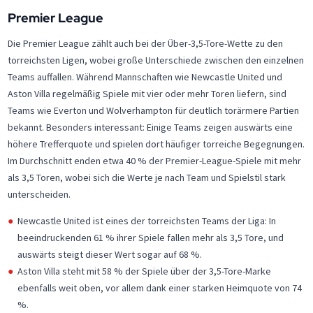
Premier League
Die Premier League zählt auch bei der Über-3,5-Tore-Wette zu den
torreichsten Ligen, wobei große Unterschiede zwischen den einzelnen
Teams auffallen. Während Mannschaften wie Newcastle United und
Aston Villa regelmäßig Spiele mit vier oder mehr Toren liefern, sind
Teams wie Everton und Wolverhampton für deutlich torärmere Partien
bekannt. Besonders interessant: Einige Teams zeigen auswärts eine
höhere Trefferquote und spielen dort häufiger torreiche Begegnungen.
Im Durchschnitt enden etwa 40 % der Premier-League-Spiele mit mehr
als 3,5 Toren, wobei sich die Werte je nach Team und Spielstil stark
unterscheiden.
Newcastle United ist eines der torreichsten Teams der Liga: In
beeindruckenden 61 % ihrer Spiele fallen mehr als 3,5 Tore, und
auswärts steigt dieser Wert sogar auf 68 %.
Aston Villa steht mit 58 % der Spiele über der 3,5-Tore-Marke
ebenfalls weit oben, vor allem dank einer starken Heimquote von 74
%.