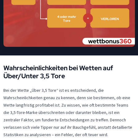
Wahrscheinlichkeiten bei Wetten auf
Über/Unter 3,5 Tore
Bei der Wette „Über 3,5 Tore“ ist es entscheidend, die
Wahrscheinlichkeiten genau zu kennen, denn sie bestimmen, ob eine
Wette langfristig profitabel ist. Zu wissen, wie oft bestimmte Teams
die 3,5-Tore-Marke überschreiten oder darunter bleiben, ist ein
zentraler Faktor, um fundierte Entscheidungen zu treffen. Dennoch
verlassen sich viele Tipper nur auf ihr Bauchgefühl, anstatt detaillierte
Statistiken zu analysieren – ein Fehler, der oft teuer wird.