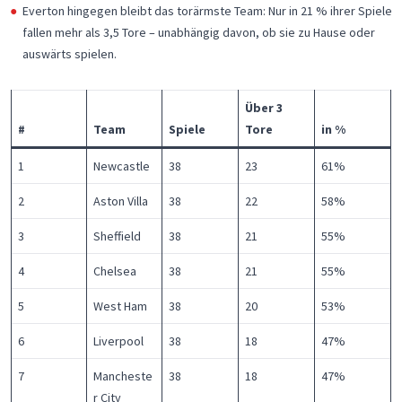
Everton hingegen bleibt das torärmste Team: Nur in 21 % ihrer Spiele
fallen mehr als 3,5 Tore – unabhängig davon, ob sie zu Hause oder
auswärts spielen.
Über 3
#
Team
Spiele
Tore
in %
1
Newcastle
38
23
61%
2
Aston Villa
38
22
58%
3
Sheffield
38
21
55%
4
Chelsea
38
21
55%
5
West Ham
38
20
53%
6
Liverpool
38
18
47%
7
Mancheste
38
18
47%
r City