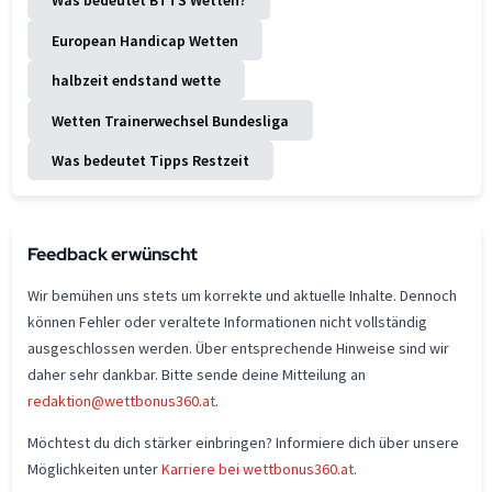
Was bedeutet BTTS Wetten?
European Handicap Wetten
halbzeit endstand wette
Wetten Trainerwechsel Bundesliga
Was bedeutet Tipps Restzeit
Feedback erwünscht
Wir bemühen uns stets um korrekte und aktuelle Inhalte. Dennoch
können Fehler oder veraltete Informationen nicht vollständig
ausgeschlossen werden. Über entsprechende Hinweise sind wir
daher sehr dankbar. Bitte sende deine Mitteilung an
redaktion@wettbonus360.at
.
Möchtest du dich stärker einbringen? Informiere dich über unsere
Möglichkeiten unter
Karriere bei wettbonus360.at
.