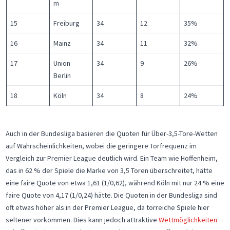
m
15
Freiburg
34
12
35%
16
Mainz
34
11
32%
17
Union
34
9
26%
Berlin
18
Köln
34
8
24%
Auch in der Bundesliga basieren die Quoten für Über-3,5-Tore-Wetten
auf Wahrscheinlichkeiten, wobei die geringere Torfrequenz im
Vergleich zur Premier League deutlich wird. Ein Team wie Hoffenheim,
das in 62 % der Spiele die Marke von 3,5 Toren überschreitet, hätte
eine faire Quote von etwa 1,61 (1/0,62), während Köln mit nur 24 % eine
faire Quote von 4,17 (1/0,24) hätte. Die Quoten in der Bundesliga sind
oft etwas höher als in der Premier League, da torreiche Spiele hier
seltener vorkommen. Dies kann jedoch attraktive
Wettmöglichkeiten