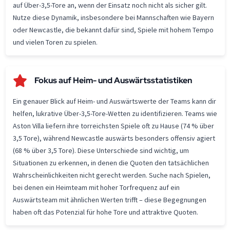
auf Über-3,5-Tore an, wenn der Einsatz noch nicht als sicher gilt.
Nutze diese Dynamik, insbesondere bei Mannschaften wie Bayern
oder Newcastle, die bekannt dafür sind, Spiele mit hohem Tempo
und vielen Toren zu spielen.
Fokus auf Heim- und Auswärtsstatistiken
Ein genauer Blick auf Heim- und Auswärtswerte der Teams kann dir
helfen, lukrative Über-3,5-Tore-Wetten zu identifizieren. Teams wie
Aston Villa liefern ihre torreichsten Spiele oft zu Hause (74 % über
3,5 Tore), während Newcastle auswärts besonders offensiv agiert
(68 % über 3,5 Tore). Diese Unterschiede sind wichtig, um
Situationen zu erkennen, in denen die Quoten den tatsächlichen
Wahrscheinlichkeiten nicht gerecht werden. Suche nach Spielen,
bei denen ein Heimteam mit hoher Torfrequenz auf ein
Auswärtsteam mit ähnlichen Werten trifft – diese Begegnungen
haben oft das Potenzial für hohe Tore und attraktive Quoten.