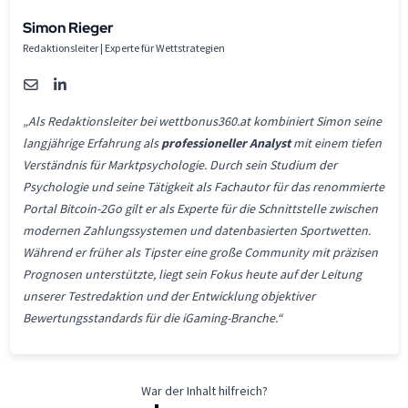
Simon Rieger
Redaktionsleiter | Experte für
Wettstrategien
„Als Redaktionsleiter bei wettbonus360.at kombiniert Simon seine
langjährige Erfahrung als
professioneller Analyst
mit einem tiefen
Verständnis für Marktpsychologie. Durch sein Studium der
Psychologie und seine Tätigkeit als Fachautor für das renommierte
Portal Bitcoin-2Go gilt er als Experte für die Schnittstelle zwischen
modernen Zahlungssystemen und datenbasierten Sportwetten.
Während er früher als Tipster eine große Community mit präzisen
Prognosen unterstützte, liegt sein Fokus heute auf der Leitung
unserer Testredaktion und der Entwicklung objektiver
Bewertungsstandards für die iGaming-Branche.“
War der Inhalt hilfreich?