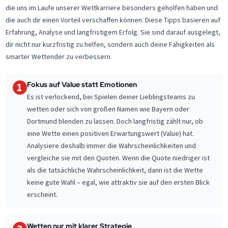
die uns im Laufe unserer Wettkarriere besonders geholfen haben und
die auch dir einen Vorteil verschaffen können. Diese Tipps basieren auf
Erfahrung, Analyse und langfristigem Erfolg. Sie sind darauf ausgelegt,
dir nicht nur kurzfristig zu helfen, sondern auch deine Fähigkeiten als
smarter Wettender zu verbessern.
Fokus auf
Value
statt Emotionen
1
Es ist verlockend, bei Spielen deiner Lieblingsteams zu
wetten oder sich von großen Namen wie Bayern oder
Dortmund blenden zu lassen. Doch langfristig zählt nur, ob
eine Wette einen positiven Erwartungswert (Value) hat.
Analysiere deshalb immer die Wahrscheinlichkeiten und
vergleiche sie mit den Quoten. Wenn die Quote niedriger ist
als die tatsächliche Wahrscheinlichkeit, dann ist die Wette
keine gute Wahl – egal, wie attraktiv sie auf den ersten Blick
erscheint.
Wetten nur mit klarer Strategie