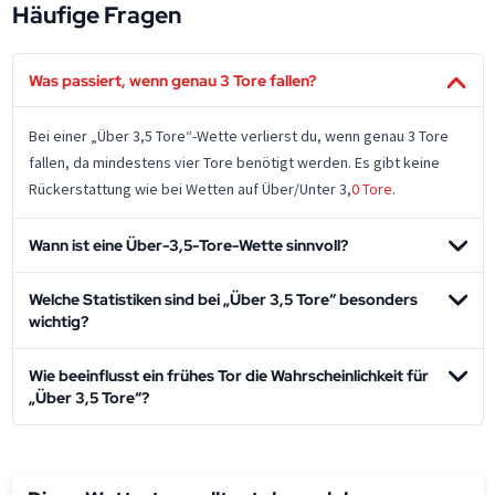
Häufige Fragen
Was passiert, wenn genau 3 Tore fallen?
Bei einer „Über 3,5 Tore“-Wette verlierst du, wenn genau 3 Tore
fallen, da mindestens vier Tore benötigt werden. Es gibt keine
Rückerstattung wie bei Wetten auf Über/Unter 3,
0 Tore
.
Wann ist eine Über-3,5-Tore-Wette sinnvoll?
Welche Statistiken sind bei „Über 3,5 Tore“ besonders
wichtig?
Wie beeinflusst ein frühes Tor die Wahrscheinlichkeit für
„Über 3,5 Tore“?