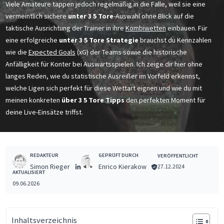
Viele Amateure tappen jedoch regelmäßig in die Falle, weil sie eine
vermeintlich sichere
unter 3 5 Tore
-Auswahl ohne Blick auf die
taktische Ausrichtung der Trainer in ihre
Kombiwetten
einbauen. Für
eine erfolgreiche
unter 3 5 Tore Strategie
brauchst du Kennzahlen
wie die
Expected Goals
(xG) der Teams sowie die historische
Anfälligkeit für Konter bei Auswärtsspielen. Ich zeige dir hier ohne
langes Reden, wie du statistische Ausreißer im Vorfeld erkennst,
welche Ligen sich perfekt für diese Wettart eignen und wie du mit
meinen konkreten
über 3 5 Tore Tipps
den perfekten Moment für
deine Live-Einsätze triffst.
REDAKTEUR
GEPRÜFT DURCH
VERÖFFENTLICHT
Simon Rieger
Enrico Kierakow
27.12.2024
AKTUALISIERT
09.06.2026
Inhaltsverzeichnis