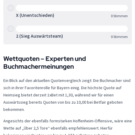
0%
X (Unentschieden)
0
Stimmen
0%
2 (Sieg Auswärtsteam)
0
Stimmen
Wettquoten – Experten und
Buchmachermeinungen
Ein Blick auf den aktuellen Quotenvergleich zeigt: Die Buchmacher sind
sich in ihrer Favoritenrolle für Bayern einig. Die höchste Quote auf
Heimsieg bietet derzeit 1xBet mit 1,30, während wir für einen
Auswärtssieg bereits Quoten von bis zu 10,00 bei Betfair geboten
bekommen.
Angesichts der ebenfalls formstarken Hoffenheim-Offensive, wäre eine
Wette auf „Über 2,5 Tore“ ebenfalls empfehlenswert. Hierfür