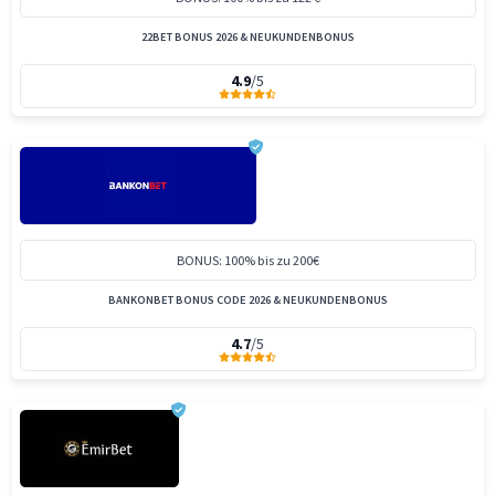
22BET BONUS 2026 & NEUKUNDENBONUS
4.9
/5
BONUS: 100% bis zu 200€
BANKONBET BONUS CODE 2026 & NEUKUNDENBONUS
4.7
/5