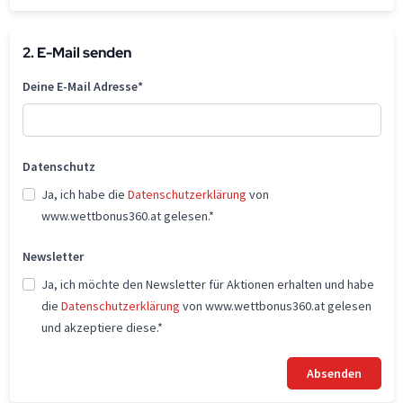
2. E-Mail senden
Deine E-Mail Adresse*
Datenschutz
Ja, ich habe die
Datenschutzerklärung
von
www.wettbonus360.at gelesen.*
Newsletter
Ja, ich möchte den Newsletter für Aktionen erhalten und habe
die
Datenschutzerklärung
von www.wettbonus360.at gelesen
und akzeptiere diese.*