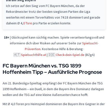
Darum Sieg Bayern
Ich setze auf den Sieg vom FC Bayern München, da der
Rekordmeister trotz der beiden sieglosen Partien die Liga
weiterhin mit einem Torverhältnis von 74:18 dominiert und gerade
daheim Ø 4,
0 Tore
pro Partie erzielen konnte.
18+
| Glücksspiel kann süchtig machen. Spiele verantwortungsvoll und
informiere dich über Risiken auf unserer Seite zur
Spielsucht-
Prävention
. Kostenlose Hilfe & Beratung:
🇦🇹
Spielsuchthilfe.at
| 🇩🇪
Check-dein-Spiel.de
(BZgA)
FC Bayern München vs. TSG 1899
Hoffenheim Tipp – Ausführliche Prognose
Am 21. Bundesliga-Spieltag empfängt der FC Bayern München die TSG
1899 Hoffenheim – ein Duell, in dem die Bayern ihre Dominanz darlegen
wollen und die TSG auf eine kleine Außenseiterchance hofft.
Mit Ø 4,0 Toren pro Heimspiel dominieren die Bayern ihre Gegner in der