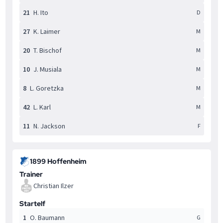
21
H. Ito
D
27
K. Laimer
M
20
T. Bischof
M
10
J. Musiala
M
8
L. Goretzka
M
42
L. Karl
M
11
N. Jackson
F
1899 Hoffenheim
Trainer
Christian Ilzer
Startelf
1
O. Baumann
G