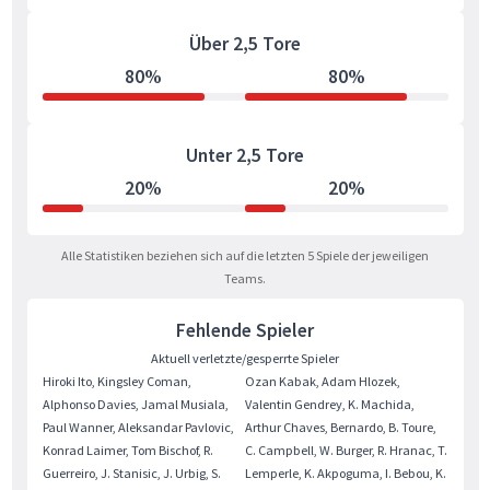
Über 2,5 Tore
80%
80%
Unter 2,5 Tore
20%
20%
Alle Statistiken beziehen sich auf die letzten 5 Spiele der jeweiligen
Teams.
Fehlende Spieler
Aktuell verletzte/gesperrte Spieler
Hiroki Ito, Kingsley Coman,
Ozan Kabak, Adam Hlozek,
Alphonso Davies, Jamal Musiala,
Valentin Gendrey, K. Machida,
Paul Wanner, Aleksandar Pavlovic,
Arthur Chaves, Bernardo, B. Toure,
Konrad Laimer, Tom Bischof, R.
C. Campbell, W. Burger, R. Hranac, T.
Guerreiro, J. Stanisic, J. Urbig, S.
Lemperle, K. Akpoguma, I. Bebou, K.