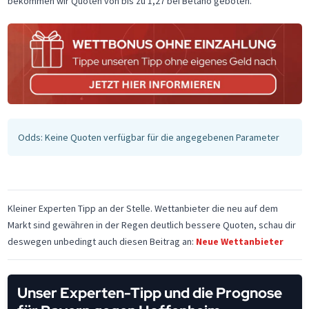
bekommen wir Quoten von bis zu 1,27 bei Betano geboten.
Odds: Keine Quoten verfügbar für die angegebenen Parameter
Kleiner Experten Tipp an der Stelle. Wettanbieter die neu auf dem
Markt sind gewähren in der Regen deutlich bessere Quoten, schau dir
deswegen unbedingt auch diesen Beitrag an:
Neue Wettanbieter
Unser Experten-Tipp und die Prognose