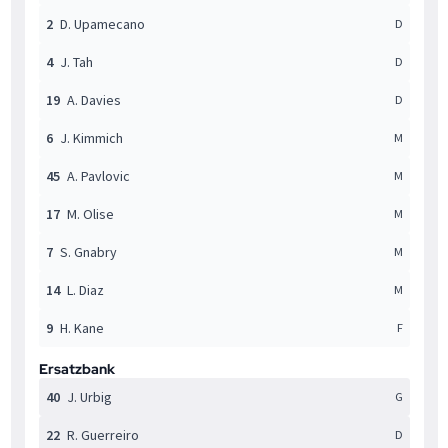
2
D. Upamecano
D
4
J. Tah
D
19
A. Davies
D
6
J. Kimmich
M
45
A. Pavlovic
M
17
M. Olise
M
7
S. Gnabry
M
14
L. Diaz
M
9
H. Kane
F
Ersatzbank
40
J. Urbig
G
22
R. Guerreiro
D