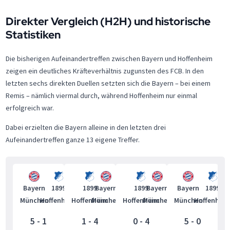
Direkter Vergleich (H2H) und historische
Statistiken
Die bisherigen Aufeinandertreffen zwischen Bayern und Hoffenheim
zeigen ein deutliches Kräfteverhältnis zugunsten des FCB. In den
letzten sechs direkten Duellen setzten sich die Bayern – bei einem
Remis – nämlich viermal durch, während Hoffenheim nur einmal
erfolgreich war.
Dabei erzielten die Bayern alleine in den letzten drei
Aufeinandertreffen ganze 13 eigene Treffer.
Bayern
1899
1899
Bayern
1899
Bayern
Bayern
1899
München
Hoffenheim
Hoffenheim
München
Hoffenheim
München
München
Hoffenhei
H
5 - 1
1 - 4
0 - 4
5 - 0