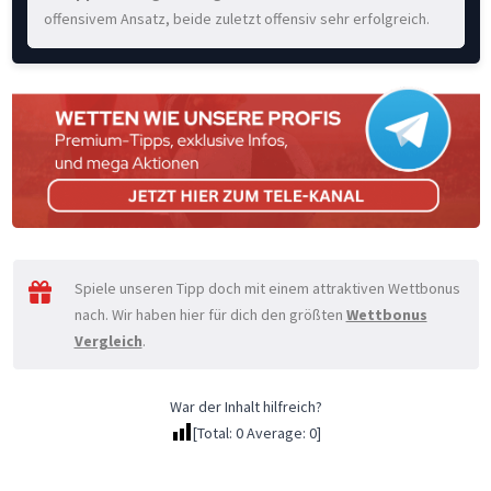
offensivem Ansatz, beide zuletzt offensiv sehr erfolgreich.
Spiele unseren Tipp doch mit einem attraktiven Wettbonus
nach. Wir haben hier für dich den größten
Wettbonus
Vergleich
.
War der Inhalt hilfreich?
[Total:
0
Average:
0
]