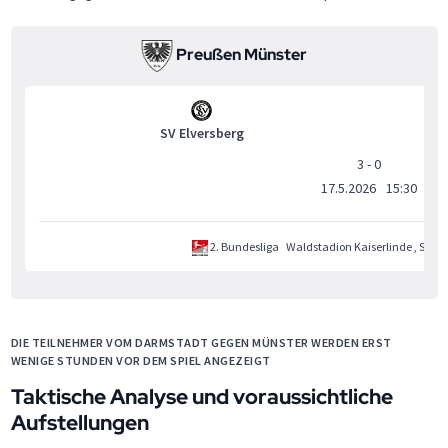
Preußen Münster
SV Elversberg
3 - 0
17.5.2026
15:30
2. Bundesliga
Waldstadion Kaiserlinde
, Spie
DIE TEILNEHMER VOM DARMSTADT GEGEN MÜNSTER WERDEN ERST
WENIGE STUNDEN VOR DEM SPIEL ANGEZEIGT
Taktische Analyse und voraussichtliche
Aufstellungen