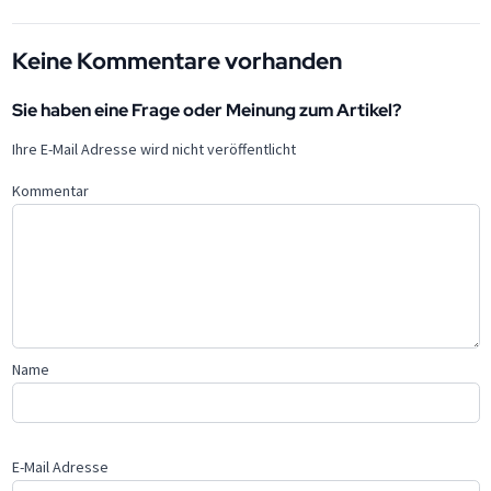
Keine Kommentare vorhanden
Sie haben eine Frage oder Meinung zum Artikel?
Ihre E-Mail Adresse wird nicht veröffentlicht
Kommentar
Name
E-Mail Adresse