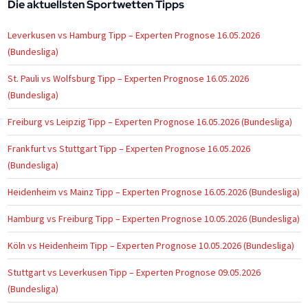
Die aktuellsten Sportwetten Tipps
Leverkusen vs Hamburg Tipp – Experten Prognose 16.05.2026
(Bundesliga)
St. Pauli vs Wolfsburg Tipp – Experten Prognose 16.05.2026
(Bundesliga)
Freiburg vs Leipzig Tipp – Experten Prognose 16.05.2026 (Bundesliga)
Frankfurt vs Stuttgart Tipp – Experten Prognose 16.05.2026
(Bundesliga)
Heidenheim vs Mainz Tipp – Experten Prognose 16.05.2026 (Bundesliga)
Hamburg vs Freiburg Tipp – Experten Prognose 10.05.2026 (Bundesliga)
Köln vs Heidenheim Tipp – Experten Prognose 10.05.2026 (Bundesliga)
Stuttgart vs Leverkusen Tipp – Experten Prognose 09.05.2026
(Bundesliga)