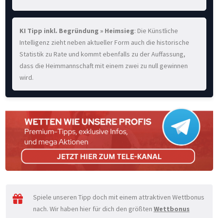
KI Tipp inkl. Begründung » Heimsieg
: Die Künstliche
Intelligenz zieht neben aktueller Form auch die historische
Statistik zu Rate und kommt ebenfalls zu der Auffassung,
dass die Heimmannschaft mit einem zwei zu null gewinnen
wird.
Spiele unseren Tipp doch mit einem attraktiven Wettbonus
nach. Wir haben hier für dich den größten
Wettbonus