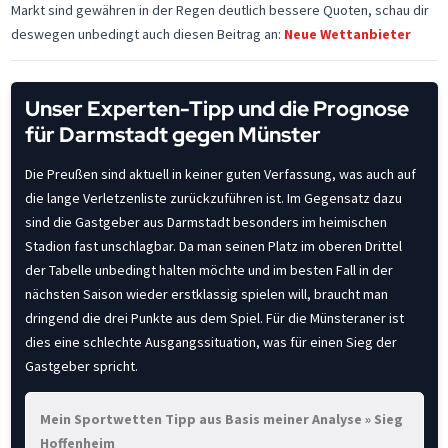
Markt sind gewähren in der Regen deutlich bessere Quoten, schau dir
deswegen unbedingt auch diesen Beitrag an:
Neue Wettanbieter
Unser Experten-Tipp und die Prognose
für Darmstadt gegen Münster
Die Preußen sind aktuell in keiner guten Verfassung, was auch auf
die lange Verletzenliste zurückzuführen ist. Im Gegensatz dazu
sind die Gastgeber aus Darmstadt besonders im heimischen
Stadion fast unschlagbar. Da man seinen Platz im oberen Drittel
der Tabelle unbedingt halten möchte und im besten Fall in der
nächsten Saison wieder erstklassig spielen will, braucht man
dringend die drei Punkte aus dem Spiel. Für die Münsteraner ist
dies eine schlechte Ausgangssituation, was für einen Sieg der
Gastgeber spricht.
Mein Sportwetten Tipp aus Basis meiner Analyse » Sieg
Hoffenheim