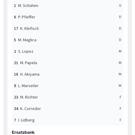
1
M. Schuhen
G
6
P. Pfeiffer
D
17
K. Klefisch
D
5
M. Maglica
D
2
S. Lopez
M
21
M. Papela
M
16
H. Akiyama
M
8
L. Marseiler
M
23
M. Richter
F
34
K. Corredor
F
7
I. Lidberg
F
Ersatzbank