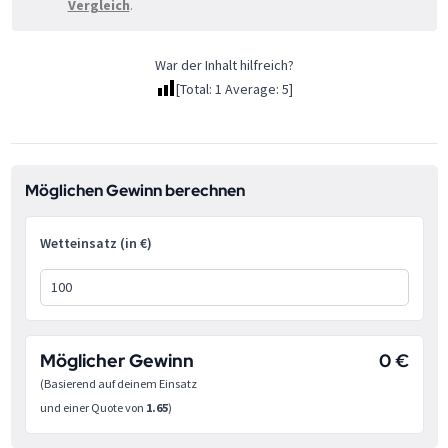
Vergleich
.
War der Inhalt hilfreich?
[Total:
1
Average:
5
]
Möglichen Gewinn berechnen
Wetteinsatz (in €)
Möglicher Gewinn
0 €
(Basierend auf deinem Einsatz
und einer Quote von
1.65
)