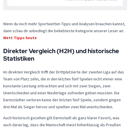
Wenn du noch mehr Sportwetten Tipps und Analysen brauchen kannst,
dann schau dir unbedingt die beliebteste Kategorie unserer Leser an:
Wett Tipps heute
Direkter Vergleich (H2H) und historische
Statistiken
Im direkten Vergleich trifft der Drittplatzierte der zweiten Liga auf das
Team von Platz zehn, die in den letzten fünf Spielen nicht immer eine
konstante Leistung erbrachten und sich mit zwei Siegen, zwei
Unentschieden und einer Niederlage zufrieden geben mussten. Die
Darmstädter verloren keine der letzten fünf Spiele, sondern gingen
drei Mal als Sieger hervor und spielten zwei Mal unentschieden.
Auch historisch gesehen gilt Darmstadt als ganz klarer Favorit, was
auch daran lag, dass die Mannschaft meist höherklassig als Preußen