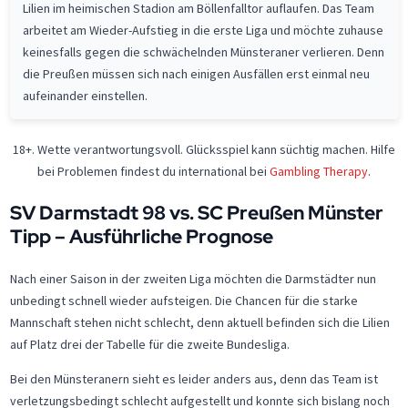
Lilien im heimischen Stadion am Böllenfalltor auflaufen. Das Team
arbeitet am Wieder-Aufstieg in die erste Liga und möchte zuhause
keinesfalls gegen die schwächelnden Münsteraner verlieren. Denn
die Preußen müssen sich nach einigen Ausfällen erst einmal neu
aufeinander einstellen.
18+. Wette verantwortungsvoll. Glücksspiel kann süchtig machen. Hilfe
bei Problemen findest du international bei
Gambling Therapy
.
SV Darmstadt 98 vs. SC Preußen Münster
Tipp – Ausführliche Prognose
Nach einer Saison in der zweiten Liga möchten die Darmstädter nun
unbedingt schnell wieder aufsteigen. Die Chancen für die starke
Mannschaft stehen nicht schlecht, denn aktuell befinden sich die Lilien
auf Platz drei der Tabelle für die zweite Bundesliga.
Bei den Münsteranern sieht es leider anders aus, denn das Team ist
verletzungsbedingt schlecht aufgestellt und konnte sich bislang noch