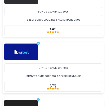
BONUS: 100% bis zu 200€
FEZBET BONUS CODE 2026 & NEUKUNDENBONUS
4.6
/5
BONUS: 100% bis zu 200€
LIBRABET BONUS CODE 2026 & NEUKUNDENBONUS
4.7
/5