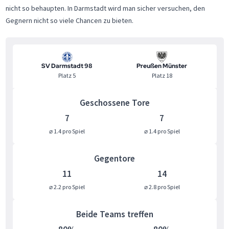
nicht so behaupten. In Darmstadt wird man sicher versuchen, den
Gegnern nicht so viele Chancen zu bieten.
SV Darmstadt 98
Preußen Münster
Platz 5
Platz 18
Geschossene Tore
7
7
⌀ 1.4 pro Spiel
⌀ 1.4 pro Spiel
Gegentore
11
14
⌀ 2.2 pro Spiel
⌀ 2.8 pro Spiel
Beide Teams treffen