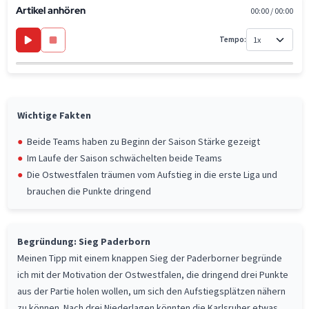
Artikel anhören
00:00 / 00:00
Tempo:
Wichtige Fakten
Beide Teams haben zu Beginn der Saison Stärke gezeigt
Im Laufe der Saison schwächelten beide Teams
Die Ostwestfalen träumen vom Aufstieg in die erste Liga und
brauchen die Punkte dringend
Begründung: Sieg Paderborn
Meinen Tipp mit einem knappen Sieg der Paderborner begründe
ich mit der Motivation der Ostwestfalen, die dringend drei Punkte
aus der Partie holen wollen, um sich den Aufstiegsplätzen nähern
zu können. Nach drei Niederlagen könnten die Karlsruher etwas