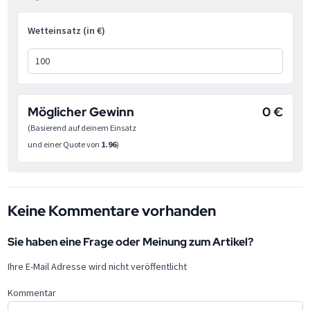
Wetteinsatz (in €)
Möglicher Gewinn
0 €
(Basierend auf deinem Einsatz
und einer Quote von
1.96
)
Keine Kommentare vorhanden
Sie haben eine Frage oder Meinung zum Artikel?
Ihre E-Mail Adresse wird nicht veröffentlicht
Kommentar