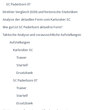
SC Paderborn 07
Direkter Vergleich (H2H) und historische Statistiken
Analyse der aktuellen Form vom Karlsruher SC
Wie gut ist SC Paderborn aktuell in Form?
Taktische Analyse und voraussichtliche Aufstellungen
Aufstellungen
Karlsruher SC
Trainer
Startelf
Ersatzbank
SC Paderborn 07
Trainer
Startelf
Ersatzbank