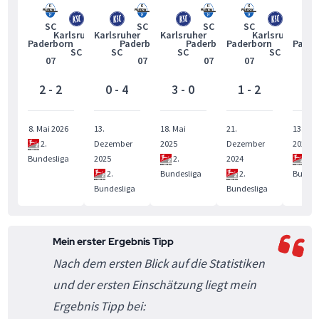
SC
SC
SC
SC
S
Karlsruher
Karlsruher
Karlsruher
Karlsruher
Paderborn
Paderborn
Paderborn
Paderborn
Pader
SC
SC
SC
SC
07
07
07
07
0
2 - 2
0 - 4
3 - 0
1 - 2
1 -
8. Mai 2026
13.
18. Mai
21.
13. Apri
2.
Dezember
2025
Dezember
2024
Bundesliga
2025
2.
2024
2.
2.
Bundesliga
2.
Bundes
Bundesliga
Bundesliga
Mein erster Ergebnis Tipp
Nach dem ersten Blick auf die Statistiken
und der ersten Einschätzung liegt mein
Ergebnis Tipp bei: