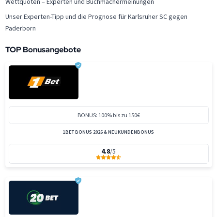
Wettquoten – Experten und Buchmachermeinungen
Unser Experten-Tipp und die Prognose für Karlsruher SC gegen
Paderborn
TOP Bonusangebote
BONUS: 100% bis zu 150€
1BET BONUS 2026 & NEUKUNDENBONUS
4.8
/5