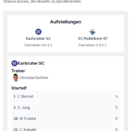
Chance lassen, die Abwehr zu durchbrechen.
Aufstellungen
Karlsruher SC
SC Paderborn 07
Formation: 4-2-3-1
Formation: 3-4-2-1
Karlsruher SC
Trainer
Christian Eichner
Startelf
1
C. Bernat
G
2
S. Jung
D
28
M. Franke
D
22
C. Kobald
D