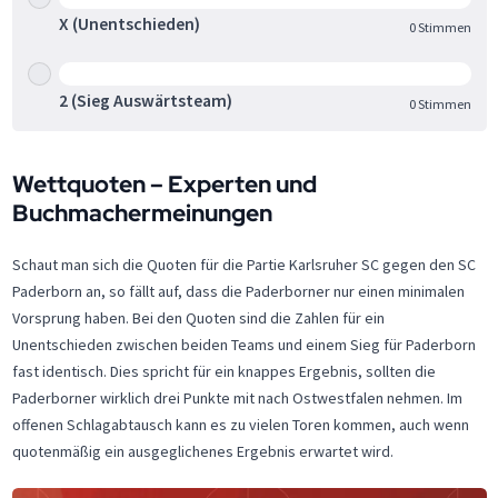
X (Unentschieden)
0
Stimmen
0%
2 (Sieg Auswärtsteam)
0
Stimmen
Wettquoten – Experten und
Buchmachermeinungen
Schaut man sich die Quoten für die Partie Karlsruher SC gegen den SC
Paderborn an, so fällt auf, dass die Paderborner nur einen minimalen
Vorsprung haben. Bei den Quoten sind die Zahlen für ein
Unentschieden zwischen beiden Teams und einem Sieg für Paderborn
fast identisch. Dies spricht für ein knappes Ergebnis, sollten die
Paderborner wirklich drei Punkte mit nach Ostwestfalen nehmen. Im
offenen Schlagabtausch kann es zu vielen Toren kommen, auch wenn
quotenmäßig ein ausgeglichenes Ergebnis erwartet wird.