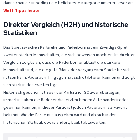
dann schau dir unbedingt die beliebteste Kategorie unserer Leser an:
Wett Tipps heute
Direkter Vergleich (H2H) und historische
Statistiken
Das Spiel zwischen Karlsruhe und Paderborn ist ein Zweitliga-Spiel
zweiter starker Mannschaften, die sich beweisen möchten. Im direkten
Vergleich zeigt sich, dass die Paderborner aktuell die stärkere
Mannschaft sind, die die gute Bilanz der vergangenen Spiele für sich
nutzen kann. Paderborn hingegen hat sich etablieren können und zeigt
sich stark in der zweiten Liga.
Historisch gesehen ist zwar der Karlsruher SC zwar überlegen,
immerhin haben die Badener die letzten beiden Aufeinandertreffen
gewinnen können, in dieser Partie ist jedoch Paderborn als Favorit
bekannt. Wie die Partie nun ausgehen wird und ob sich in der
historischen Statistik etwas ändert, bleibt abzuwarten.