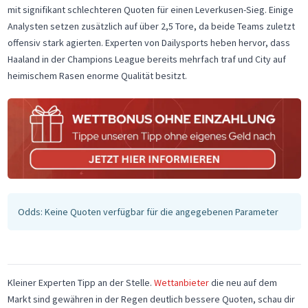
mit signifikant schlechteren Quoten für einen Leverkusen-Sieg. Einige
Analysten setzen zusätzlich auf über 2,5 Tore, da beide Teams zuletzt
offensiv stark agierten. Experten von Dailysports heben hervor, dass
Haaland in der Champions League bereits mehrfach traf und City auf
heimischem Rasen enorme Qualität besitzt.
Odds: Keine Quoten verfügbar für die angegebenen Parameter
Kleiner Experten Tipp an der Stelle.
Wettanbieter
die neu auf dem
Markt sind gewähren in der Regen deutlich bessere Quoten, schau dir