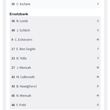
35
C. Kofane
F
Ersatzbank
36
N. Lomb
G
40
J. Schlich
G
9
C. Echeverri
M
17
E. Ben Seghir
F
23
N. Tella
F
27
J. Mensah
M
42
M. Culbreath
M
43
B. Hawighorst
D
45
N. Mensah
M
46
F. Pohl
D