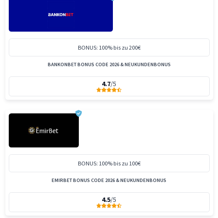
BONUS: 100% bis zu 200€
BANKONBET BONUS CODE 2026 & NEUKUNDENBONUS
4.7
/5
BONUS: 100% bis zu 100€
EMIRBET BONUS CODE 2026 & NEUKUNDENBONUS
4.5
/5