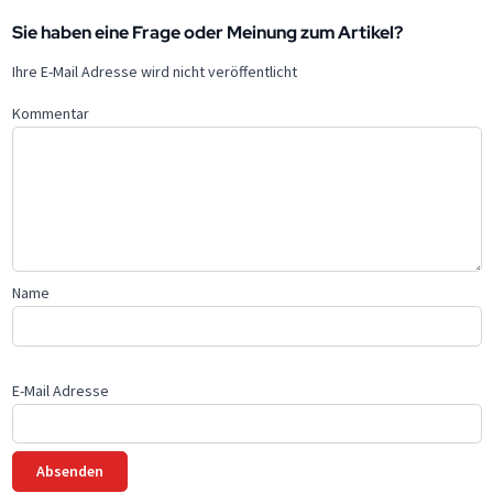
Sie haben eine Frage oder Meinung zum Artikel?
Ihre E-Mail Adresse wird nicht veröffentlicht
Kommentar
Name
E-Mail Adresse