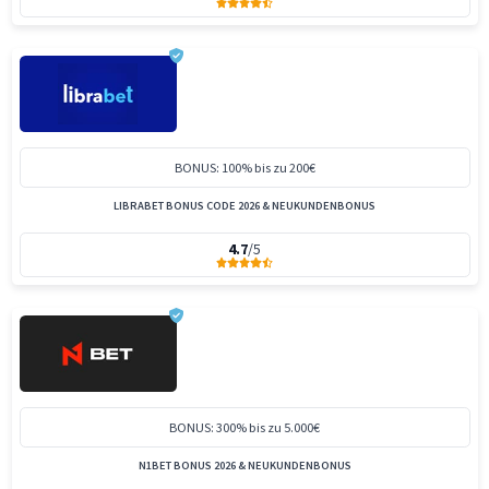
BONUS: 100% bis zu 200€
LIBRABET BONUS CODE 2026 & NEUKUNDENBONUS
4.7
/5
BONUS: 300% bis zu 5.000€
N1BET BONUS 2026 & NEUKUNDENBONUS