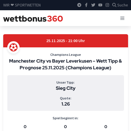
WIR ❤ SPORTWETTEN
Suche
25.11.2025 - 21:00 Uhr
Champions League
Manchester City vs Bayer Leverkusen – Wett Tipp &
Prognose 25.11.2025 (Champions League)
Unser Tipp:
Sieg City
Quote:
1.26
Spiel beginnt in:
0
0
0