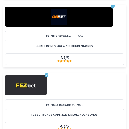
BONUS: 300% bis zu 150€
GGBET BONUS 2026 & NEUKUNDENBONUS
4.6
/5
BONUS: 100% bis zu 200€
FEZBET BONUS CODE 2026 & NEUKUNDENBONUS
4.6
/5