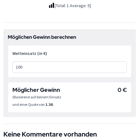
[Total:
1
Average:
5
]
Möglichen Gewinn berechnen
Wetteinsatz (in €)
Möglicher Gewinn
0 €
(Basierend auf deinem Einsatz
und einer Quote von
1.26
)
Keine Kommentare vorhanden