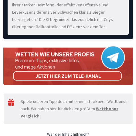
ihrer starken Heimform, der effektiven Offensive und
Leverkusens defensiver Schwächen klar als Sieger
hervorgehen.“ Die KI begründet das zusätzlich mit Citys
überlegener Ballkontrolle und Effizienz vor dem Tor.
Spiele unseren Tipp doch mit einem attraktiven Wettbonus
nach. Wir haben hier für dich den größten
Wettbonus
Vergleich
.
War der Inhalt hilfreich?