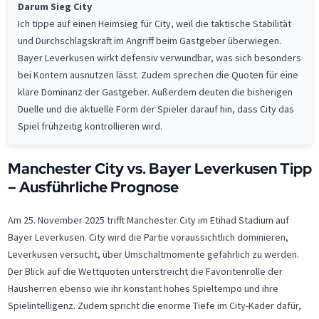
Darum Sieg City
Ich tippe auf einen Heimsieg für City, weil die taktische Stabilität
und Durchschlagskraft im Angriff beim Gastgeber überwiegen.
Bayer Leverkusen wirkt defensiv verwundbar, was sich besonders
bei Kontern ausnutzen lässt. Zudem sprechen die Quoten für eine
klare Dominanz der Gastgeber. Außerdem deuten die bisherigen
Duelle und die aktuelle Form der Spieler darauf hin, dass City das
Spiel frühzeitig kontrollieren wird.
Manchester City vs. Bayer Leverkusen Tipp
– Ausführliche Prognose
Am 25. November 2025 trifft Manchester City im Etihad Stadium auf
Bayer Leverkusen. City wird die Partie voraussichtlich dominieren,
Leverkusen versucht, über Umschaltmomente gefährlich zu werden.
Der Blick auf die Wettquoten unterstreicht die Favoritenrolle der
Hausherren ebenso wie ihr konstant hohes Spieltempo und ihre
Spielintelligenz. Zudem spricht die enorme Tiefe im City-Kader dafür,