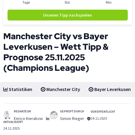
Tage
Std.
Min.
Unseren Tipp nachspielen
Manchester City vs Bayer
Leverkusen – Wett Tipp &
Prognose 25.11.2025
(Champions League)
Statistiken
Manchester City
Bayer Leverkusen
REDAKTEUR
GEPRÜFT DURCH
VERÖFFENTLICHT
Enrico Kierakow
Simon Rieger
24.11.2025
AKTUALISIERT
24.11.2025