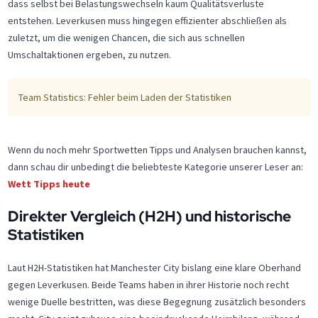
dass selbst bei Belastungswechseln kaum Qualitätsverluste
entstehen. Leverkusen muss hingegen effizienter abschließen als
zuletzt, um die wenigen Chancen, die sich aus schnellen
Umschaltaktionen ergeben, zu nutzen.
Team Statistics: Fehler beim Laden der Statistiken
Wenn du noch mehr Sportwetten Tipps und Analysen brauchen kannst,
dann schau dir unbedingt die beliebteste Kategorie unserer Leser an:
Wett Tipps heute
Direkter Vergleich (H2H) und historische
Statistiken
Laut H2H-Statistiken hat Manchester City bislang eine klare Oberhand
gegen Leverkusen. Beide Teams haben in ihrer Historie noch recht
wenige Duelle bestritten, was diese Begegnung zusätzlich besonders