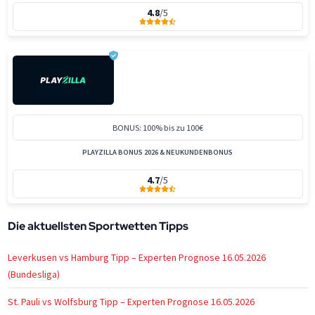
4.8
/5
BONUS: 100% bis zu 100€
PLAYZILLA BONUS 2026 & NEUKUNDENBONUS
4.7
/5
Die aktuellsten Sportwetten Tipps
Leverkusen vs Hamburg Tipp – Experten Prognose 16.05.2026
(Bundesliga)
St. Pauli vs Wolfsburg Tipp – Experten Prognose 16.05.2026