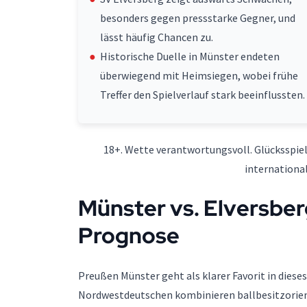
besonders gegen pressstarke Gegner, und
lässt häufig Chancen zu.
Historische Duelle in Münster endeten
überwiegend mit Heimsiegen, wobei frühe
Treffer den Spielverlauf stark beeinflussten.
18+. Wette verantwortungsvoll. Glücksspiel
internationa
Münster vs. Elversber
Prognose
Preußen Münster geht als klarer Favorit in dieses
Nordwestdeutschen kombinieren ballbesitzorien