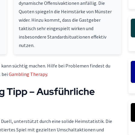
dynamische Offensivaktionen anfällig. Die
Quoten spiegeln die Heimstärke von Münster
wider. Hinzu kommt, dass die Gastgeber
taktisch sehr eingespielt wirken und
insbesondere Standardsituationen effektiv
nutzen.
 kann süchtig machen. Hilfe bei Problemen findest du
l bei
Gambling Therapy
.
g Tipp – Ausführliche
 Duell, unterstützt durch eine solide Heimstatistik. Die
tiertes Spiel mit gezielten Umschaltaktionen und