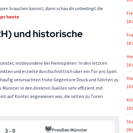
en brauchen kannst, dann schau dir unbedingt die
Fre
pps heute
16.
2H) und historische
Fra
16.
He
 Münster, insbesondere bei Heimspielen. In den letzten
16.
en und erzielte durchschnittlich über ein Tor pro Spiel.
Ha
, häufig verursachten frühe Gegentore Druck und führten zu
10.
ss Münster in den direkten Duellen sehr effizient mit
st auf Konter angewiesen war, die selten zu Toren
Kö
10.
Stu
Preußen Münster
3 - 0
09.