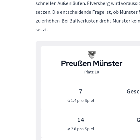
schnellen Außenläufen. Elversberg wird voraussi
setzen. Die entscheidende Frage ist, ob Münster 
zu erhöhen. Bei Ballverlusten droht Münster kein
setzt.
Preußen Münster
Platz 18
7
Gesc
⌀ 1.4 pro Spiel
14
G
⌀ 2.8 pro Spiel