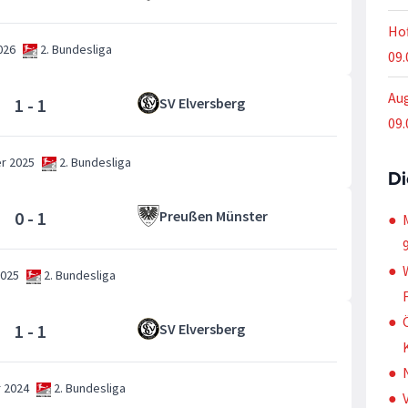
Ho
026
2. Bundesliga
09.
Au
SV Elversberg
1 - 1
09.
r 2025
2. Bundesliga
Di
Preußen Münster
0 - 1
2025
2. Bundesliga
SV Elversberg
1 - 1
r 2024
2. Bundesliga