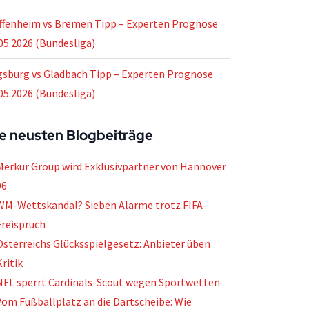
ffenheim vs Bremen Tipp – Experten Prognose
05.2026 (Bundesliga)
gsburg vs Gladbach Tipp – Experten Prognose
05.2026 (Bundesliga)
e neusten Blogbeiträge
Merkur Group wird Exklusivpartner von Hannover
96
WM-Wettskandal? Sieben Alarme trotz FIFA-
Freispruch
Österreichs Glücksspielgesetz: Anbieter üben
Kritik
NFL sperrt Cardinals-Scout wegen Sportwetten
Vom Fußballplatz an die Dartscheibe: Wie