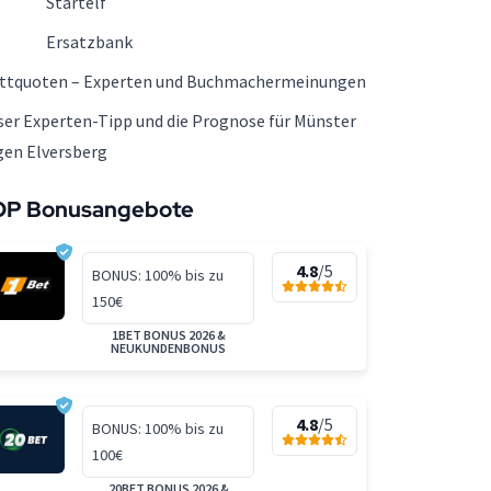
Startelf
Ersatzbank
ttquoten – Experten und Buchmachermeinungen
er Experten-Tipp und die Prognose für Münster
gen Elversberg
OP Bonusangebote
4.8
/5
BONUS: 100% bis zu
150€
1BET BONUS 2026 &
NEUKUNDENBONUS
4.8
/5
BONUS: 100% bis zu
100€
20BET BONUS 2026 &