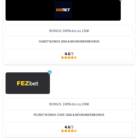
BONUS: 300% bis zu 150€
GGBET BONUS 2026 & NEUKUNDENBONUS
4.6
/5
BONUS: 100% bis zu 200€
FEZBET BONUS CODE 2026 & NEUKUNDENBONUS
4.6
/5