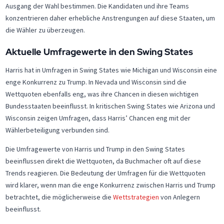
Ausgang der Wahl bestimmen. Die Kandidaten und ihre Teams
konzentrieren daher erhebliche Anstrengungen auf diese Staaten, um
die Wähler zu überzeugen.
Aktuelle Umfragewerte in den Swing States
Harris hat in Umfragen in Swing States wie Michigan und Wisconsin eine
enge Konkurrenz zu Trump. In Nevada und Wisconsin sind die
Wettquoten ebenfalls eng, was ihre Chancen in diesen wichtigen
Bundesstaaten beeinflusst. In kritischen Swing States wie Arizona und
Wisconsin zeigen Umfragen, dass Harris’ Chancen eng mit der
Wählerbeteiligung verbunden sind.
Die Umfragewerte von Harris und Trump in den Swing States
beeinflussen direkt die Wettquoten, da Buchmacher oft auf diese
Trends reagieren. Die Bedeutung der Umfragen für die Wettquoten
wird klarer, wenn man die enge Konkurrenz zwischen Harris und Trump
betrachtet, die möglicherweise die
Wettstrategien
von Anlegern
beeinflusst.