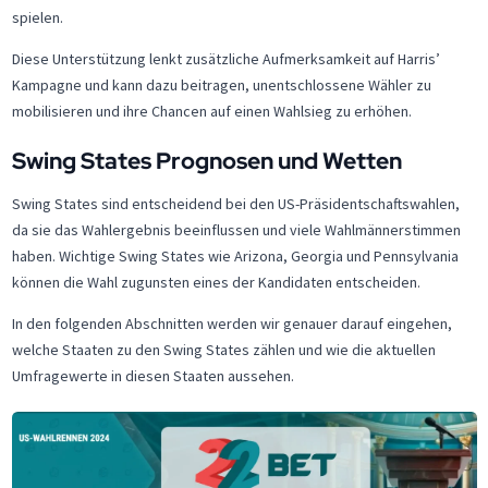
spielen.
Diese Unterstützung lenkt zusätzliche Aufmerksamkeit auf Harris’
Kampagne und kann dazu beitragen, unentschlossene Wähler zu
mobilisieren und ihre Chancen auf einen Wahlsieg zu erhöhen.
Swing States Prognosen und Wetten
Swing States sind entscheidend bei den US-Präsidentschaftswahlen,
da sie das Wahlergebnis beeinflussen und viele Wahlmännerstimmen
haben. Wichtige Swing States wie Arizona, Georgia und Pennsylvania
können die Wahl zugunsten eines der Kandidaten entscheiden.
In den folgenden Abschnitten werden wir genauer darauf eingehen,
welche Staaten zu den Swing States zählen und wie die aktuellen
Umfragewerte in diesen Staaten aussehen.