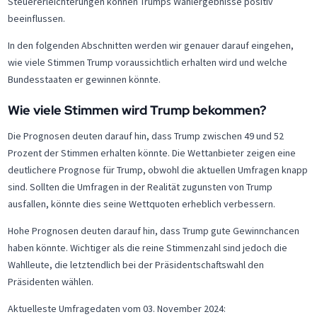
Steuererleichterungen können Trumps Wahlergebnisse positiv
beeinflussen.
In den folgenden Abschnitten werden wir genauer darauf eingehen,
wie viele Stimmen Trump voraussichtlich erhalten wird und welche
Bundesstaaten er gewinnen könnte.
Wie viele Stimmen wird Trump bekommen?
Die Prognosen deuten darauf hin, dass Trump zwischen 49 und 52
Prozent der Stimmen erhalten könnte. Die Wettanbieter zeigen eine
deutlichere Prognose für Trump, obwohl die aktuellen Umfragen knapp
sind. Sollten die Umfragen in der Realität zugunsten von Trump
ausfallen, könnte dies seine Wettquoten erheblich verbessern.
Hohe Prognosen deuten darauf hin, dass Trump gute Gewinnchancen
haben könnte. Wichtiger als die reine Stimmenzahl sind jedoch die
Wahlleute, die letztendlich bei der Präsidentschaftswahl den
Präsidenten wählen.
Aktuelleste Umfragedaten vom 03. November 2024: