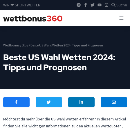
WIR ❤ SPORTWETTEN
Suche
Wettbonus
/
Blog
/
Beste US Wahl Wetten 2024: Tipps und Prognosen
Beste US Wahl Wetten 2024:
Tipps und Prognosen
Möchtest du mehr über die US Wahl Wetten erfahren? In diesem Artikel
finden Sie alle wichtigen Informationen zu den aktuellen Wettquoten,