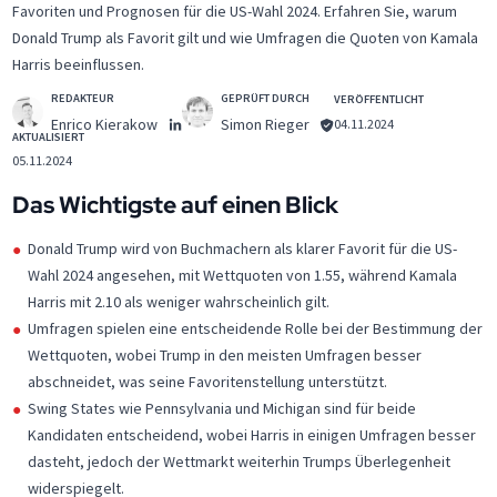
Favoriten und Prognosen für die US-Wahl 2024. Erfahren Sie, warum
Donald Trump als Favorit gilt und wie Umfragen die Quoten von Kamala
Harris beeinflussen.
REDAKTEUR
GEPRÜFT DURCH
VERÖFFENTLICHT
Enrico Kierakow
Simon Rieger
04.11.2024
AKTUALISIERT
05.11.2024
Das Wichtigste auf einen Blick
Donald Trump wird von Buchmachern als klarer Favorit für die US-
Wahl 2024 angesehen, mit Wettquoten von 1.55, während Kamala
Harris mit 2.10 als weniger wahrscheinlich gilt.
Umfragen spielen eine entscheidende Rolle bei der Bestimmung der
Wettquoten, wobei Trump in den meisten Umfragen besser
abschneidet, was seine Favoritenstellung unterstützt.
Swing States wie Pennsylvania und Michigan sind für beide
Kandidaten entscheidend, wobei Harris in einigen Umfragen besser
dasteht, jedoch der Wettmarkt weiterhin Trumps Überlegenheit
widerspiegelt.