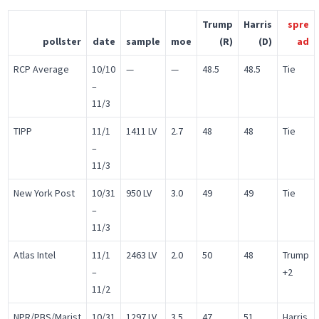
Trump
Harris
spre
pollster
date
sample
moe
(R)
(D)
ad
RCP Average
10/10
—
—
48.5
48.5
Tie
–
11/3
TIPP
11/1
1411 LV
2.7
48
48
Tie
–
11/3
New York Post
10/31
950 LV
3.0
49
49
Tie
–
11/3
Atlas Intel
11/1
2463 LV
2.0
50
48
Trump
–
+2
11/2
NPR/PBS/Marist
10/31
1297 LV
3.5
47
51
Harris