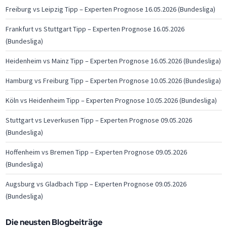
Freiburg vs Leipzig Tipp – Experten Prognose 16.05.2026 (Bundesliga)
Frankfurt vs Stuttgart Tipp – Experten Prognose 16.05.2026
(Bundesliga)
Heidenheim vs Mainz Tipp – Experten Prognose 16.05.2026 (Bundesliga)
Hamburg vs Freiburg Tipp – Experten Prognose 10.05.2026 (Bundesliga)
Köln vs Heidenheim Tipp – Experten Prognose 10.05.2026 (Bundesliga)
Stuttgart vs Leverkusen Tipp – Experten Prognose 09.05.2026
(Bundesliga)
Hoffenheim vs Bremen Tipp – Experten Prognose 09.05.2026
(Bundesliga)
Augsburg vs Gladbach Tipp – Experten Prognose 09.05.2026
(Bundesliga)
Die neusten Blogbeiträge