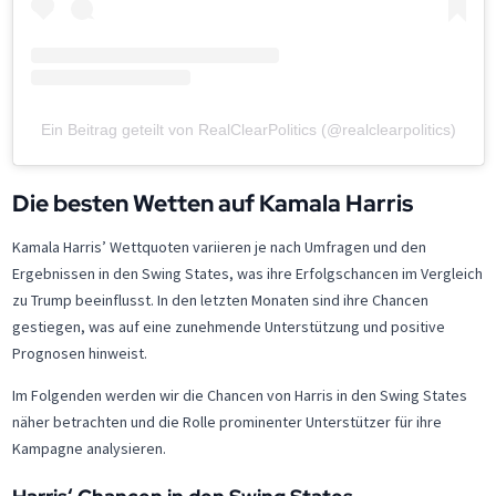
Ein Beitrag geteilt von RealClearPolitics (@realclearpolitics)
Die besten Wetten auf Kamala Harris
Kamala Harris’ Wettquoten variieren je nach Umfragen und den
Ergebnissen in den Swing States, was ihre Erfolgschancen im Vergleich
zu Trump beeinflusst. In den letzten Monaten sind ihre Chancen
gestiegen, was auf eine zunehmende Unterstützung und positive
Prognosen hinweist.
Im Folgenden werden wir die Chancen von Harris in den Swing States
näher betrachten und die Rolle prominenter Unterstützer für ihre
Kampagne analysieren.