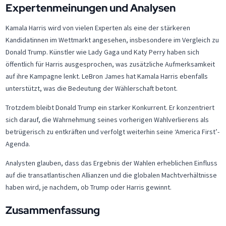
Expertenmeinungen und Analysen
Kamala Harris wird von vielen Experten als eine der stärkeren
Kandidatinnen im Wettmarkt angesehen, insbesondere im Vergleich zu
Donald Trump. Künstler wie Lady Gaga und Katy Perry haben sich
öffentlich für Harris ausgesprochen, was zusätzliche Aufmerksamkeit
auf ihre Kampagne lenkt. LeBron James hat Kamala Harris ebenfalls
unterstützt, was die Bedeutung der Wählerschaft betont.
Trotzdem bleibt Donald Trump ein starker Konkurrent. Er konzentriert
sich darauf, die Wahrnehmung seines vorherigen Wahlverlierens als
betrügerisch zu entkräften und verfolgt weiterhin seine ‘America First’-
Agenda.
Analysten glauben, dass das Ergebnis der Wahlen erheblichen Einfluss
auf die transatlantischen Allianzen und die globalen Machtverhältnisse
haben wird, je nachdem, ob Trump oder Harris gewinnt.
Zusammenfassung