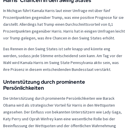
Harris‘ Chancen in den Swing States
In Michigan führt Kamala Harris laut einer Umfrage mit über fünf
Prozentpunkten gegenüber Trump, was eine positive Prognose für sie
darstellt. Allerdings hat Trump einen Durchschnittsvorteil von 0,1
Prozentpunkten gegenüber Harris. Harris hat in einigen Umfragen leicht
vor Trump gelegen, was ihre Chancen in den Swing States erhöht.
Das Rennen in den Swing States ist sehr knapp und könnte eng
werden, sodass jede Stimme entscheidend sein kann. Am Tag vor der
Wahl wird Kamala Harris im Swing State Pennsylvania aktiv sein, was
ihre Präsenz in diesem entscheidenden Bundesstaat verstärkt.
Unterstützung durch prominente
Persönlichkeiten
Die Unterstützung durch prominente Persönlichkeiten wie Barack
Obama wird als strategischer Vorteil für Harris in den Wettquoten
angesehen. Der Einfluss von bekannten Unterstützern wie Lady Gaga,
Katy Perry und Oprah Winfrey kann eine wesentliche Rolle bei der
Beeinflussung der Wettquoten und der öffentlichen Wahrnehmung