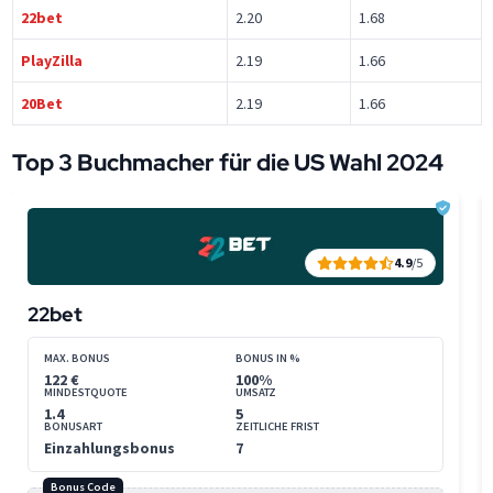
22bet
2.20
1.68
PlayZilla
2.19
1.66
20Bet
2.19
1.66
Top 3 Buchmacher für die US Wahl 2024
4.9
/5
22bet
MAX. BONUS
BONUS IN %
122 €
100%
MINDESTQUOTE
UMSATZ
1.4
5
BONUSART
ZEITLICHE FRIST
Einzahlungsbonus
7
Bonus Code