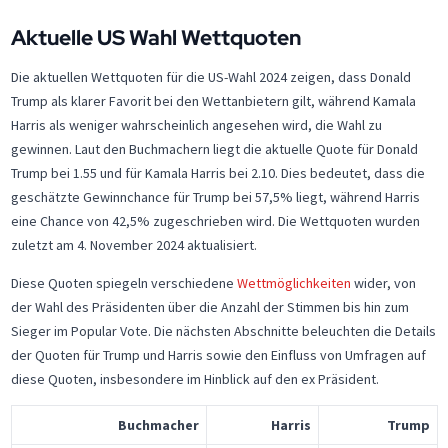
Aktuelle US Wahl Wettquoten
Die aktuellen Wettquoten für die US-Wahl 2024 zeigen, dass Donald
Trump als klarer Favorit bei den Wettanbietern gilt, während Kamala
Harris als weniger wahrscheinlich angesehen wird, die Wahl zu
gewinnen. Laut den Buchmachern liegt die aktuelle Quote für Donald
Trump bei 1.55 und für Kamala Harris bei 2.10. Dies bedeutet, dass die
geschätzte Gewinnchance für Trump bei 57,5% liegt, während Harris
eine Chance von 42,5% zugeschrieben wird. Die Wettquoten wurden
zuletzt am 4. November 2024 aktualisiert.
Diese Quoten spiegeln verschiedene
Wettmöglichkeiten
wider, von
der Wahl des Präsidenten über die Anzahl der Stimmen bis hin zum
Sieger im Popular Vote. Die nächsten Abschnitte beleuchten die Details
der Quoten für Trump und Harris sowie den Einfluss von Umfragen auf
diese Quoten, insbesondere im Hinblick auf den ex Präsident.
Buchmacher
Harris
Trump