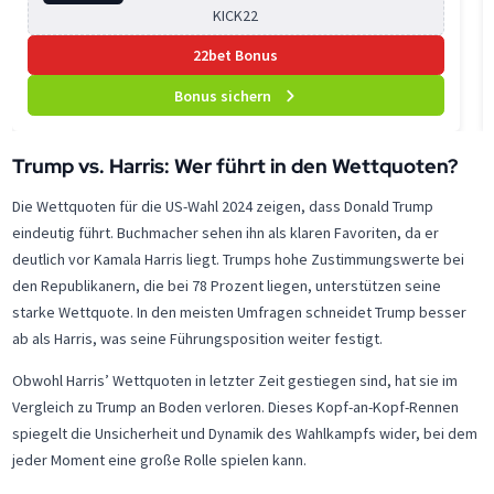
22bet Bonus
Bonus sichern
Trump vs. Harris: Wer führt in den Wettquoten?
Die Wettquoten für die US-Wahl 2024 zeigen, dass Donald Trump
eindeutig führt. Buchmacher sehen ihn als klaren Favoriten, da er
deutlich vor Kamala Harris liegt. Trumps hohe Zustimmungswerte bei
den Republikanern, die bei 78 Prozent liegen, unterstützen seine
starke Wettquote. In den meisten Umfragen schneidet Trump besser
ab als Harris, was seine Führungsposition weiter festigt.
Obwohl Harris’ Wettquoten in letzter Zeit gestiegen sind, hat sie im
Vergleich zu Trump an Boden verloren. Dieses Kopf-an-Kopf-Rennen
spiegelt die Unsicherheit und Dynamik des Wahlkampfs wider, bei dem
jeder Moment eine große Rolle spielen kann.