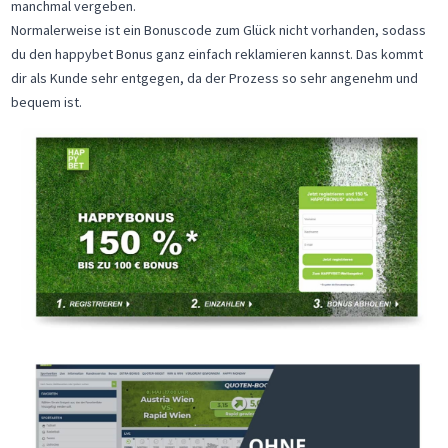
manchmal vergeben.
Normalerweise ist ein Bonuscode zum Glück nicht vorhanden, sodass
du den happybet Bonus ganz einfach reklamieren kannst. Das kommt
dir als Kunde sehr entgegen, da der Prozess so sehr angenehm und
bequem ist.