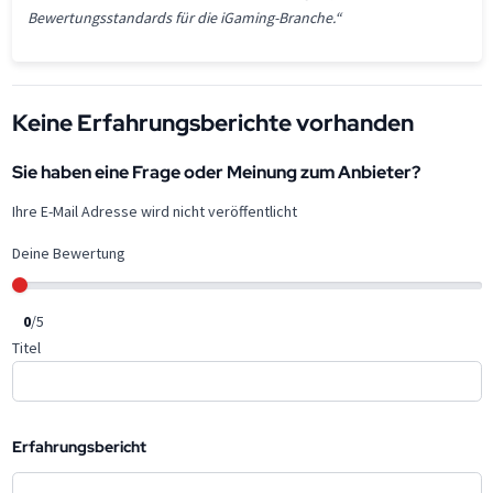
Bewertungsstandards für die iGaming-Branche.“
Keine Erfahrungsberichte vorhanden
Sie haben eine Frage oder Meinung zum Anbieter?
Ihre E-Mail Adresse wird nicht veröffentlicht
Deine Bewertung
0
/5
Titel
Erfahrungsbericht