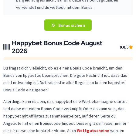
Bargeld aufgebraucht ist, wird dazu das Bonusguthaben
verwendet und du wettest mit dem Bonus.
Bonus sichern
Happybet Bonus Code August
0.0
/5
2026
Du fragst dich vielleicht, ob es einen Bonus Code braucht, um den
Bonus von hpybet zu beanspruchen. Die gute Nachricht ist, dass das
nicht notwendig ist. Du brauchst in aller Regel also keinen happybet
Bonus Code einzugeben.
Allerdings kann es sein, das happybet eine Werbekampagne startet
und diese mit einem Bonus Code verknüpft. Oder es kann sein, das
happybet mit Affiliates zusammenarbeitet, auf deren Seite du
Angebote mit einen Bonuscode findest. Dieser gilt dann aber immer
nur für diese eine konkrete Aktion. Auch
Wettgutscheine
werden