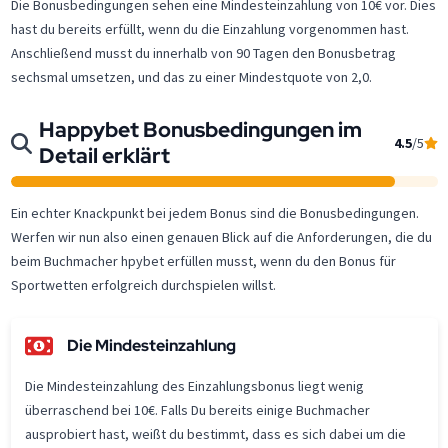
Die Bonusbedingungen sehen eine Mindesteinzahlung von 10€ vor. Dies
hast du bereits erfüllt, wenn du die Einzahlung vorgenommen hast.
Anschließend musst du innerhalb von 90 Tagen den Bonusbetrag
sechsmal umsetzen, und das zu einer Mindestquote von 2,0.
Happybet Bonusbedingungen im
4.5
/5
Detail erklärt
Ein echter Knackpunkt bei jedem Bonus sind die Bonusbedingungen.
Werfen wir nun also einen genauen Blick auf die Anforderungen, die du
beim Buchmacher hpybet erfüllen musst, wenn du den Bonus für
Sportwetten erfolgreich durchspielen willst.
Die Mindesteinzahlung
Die Mindesteinzahlung des Einzahlungsbonus liegt wenig
überraschend bei 10€. Falls Du bereits einige Buchmacher
ausprobiert hast, weißt du bestimmt, dass es sich dabei um die