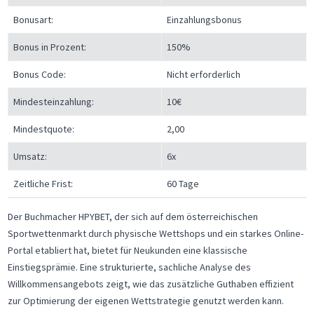
Bonusart:
Einzahlungsbonus
Bonus in Prozent:
150%
Bonus Code:
Nicht erforderlich
Mindesteinzahlung:
10€
Mindestquote:
2,00
Umsatz:
6x
Zeitliche Frist:
60 Tage
Der Buchmacher HPYBET, der sich auf dem österreichischen
Sportwettenmarkt durch physische Wettshops und ein starkes Online-
Portal etabliert hat, bietet für Neukunden eine klassische
Einstiegsprämie. Eine strukturierte, sachliche Analyse des
Willkommensangebots zeigt, wie das zusätzliche Guthaben effizient
zur Optimierung der eigenen Wettstrategie genutzt werden kann.