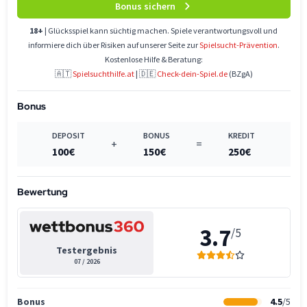
Bonus sichern
18+
| Glücksspiel kann süchtig machen. Spiele verantwortungsvoll und
informiere dich über Risiken auf unserer Seite zur
Spielsucht-Prävention
.
Kostenlose Hilfe & Beratung:
🇦🇹
Spielsuchthilfe.at
| 🇩🇪
Check-dein-Spiel.de
(BZgA)
Bonus
DEPOSIT
BONUS
KREDIT
+
=
100€
150€
250€
Bewertung
3.7
/5
Testergebnis
07 / 2026
Bonus
4.5
/5