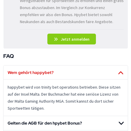
Wettguthaben für Sportwetten zu erhöhen und einen gratis
Bonus abzustauben. Im Vergleich zur Konkurrenz
empfehlen wir also den Bonus. Hpybet bietet sowohl
Neukunden als auch Bestandskunden faire Angebote.
Jetzt anmelden
FAQ
Wem gehört happybet?
happybet wird von trinity bet operations betrieben. Diese sitzen
auf der Insel Malta. Der Buchmacher hat eine seriöse Lizenz von
der Malta Gaming Authority MGA. Somit kannst du dort sicher
Sportwetten tätigen.
Gelten die AGB für den hpybet Bonus?