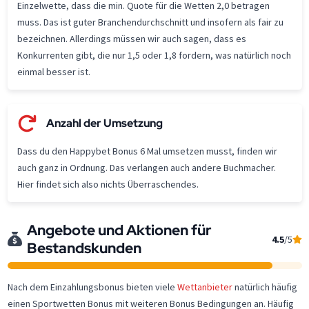
Einzelwette, dass die min. Quote für die Wetten 2,0 betragen
muss. Das ist guter Branchendurchschnitt und insofern als fair zu
bezeichnen. Allerdings müssen wir auch sagen, dass es
Konkurrenten gibt, die nur 1,5 oder 1,8 fordern, was natürlich noch
einmal besser ist.
Anzahl der Umsetzung
Dass du den Happybet Bonus 6 Mal umsetzen musst, finden wir
auch ganz in Ordnung. Das verlangen auch andere Buchmacher.
Hier findet sich also nichts Überraschendes.
Angebote und Aktionen für
4.5
/5
Bestandskunden
Nach dem Einzahlungsbonus bieten viele
Wettanbieter
natürlich häufig
einen Sportwetten Bonus mit weiteren Bonus Bedingungen an. Häufig