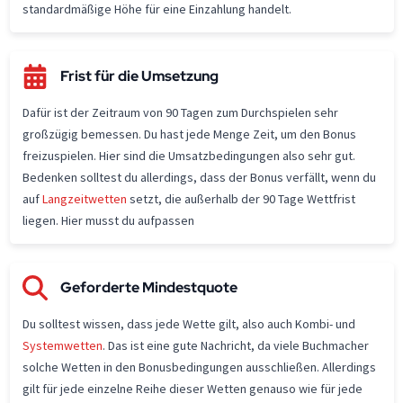
standardmäßige Höhe für eine Einzahlung handelt.
Frist für die Umsetzung
Dafür ist der Zeitraum von 90 Tagen zum Durchspielen sehr
großzügig bemessen. Du hast jede Menge Zeit, um den Bonus
freizuspielen. Hier sind die Umsatzbedingungen also sehr gut.
Bedenken solltest du allerdings, dass der Bonus verfällt, wenn du
auf
Langzeitwetten
setzt, die außerhalb der 90 Tage Wettfrist
liegen. Hier musst du aufpassen
Geforderte Mindestquote
Du solltest wissen, dass jede Wette gilt, also auch Kombi- und
Systemwetten
. Das ist eine gute Nachricht, da viele Buchmacher
solche Wetten in den Bonusbedingungen ausschließen. Allerdings
gilt für jede einzelne Reihe dieser Wetten genauso wie für jede