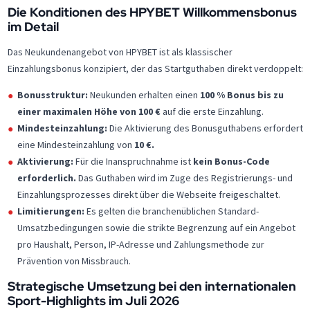
Die Konditionen des HPYBET Willkommensbonus
im Detail
Das Neukundenangebot von HPYBET ist als klassischer
Einzahlungsbonus konzipiert, der das Startguthaben direkt verdoppelt:
Bonusstruktur:
Neukunden erhalten einen
100 % Bonus bis zu
einer maximalen Höhe von 100 €
auf die erste Einzahlung.
Mindesteinzahlung:
Die Aktivierung des Bonusguthabens erfordert
eine Mindesteinzahlung von
10 €.
Aktivierung:
Für die Inanspruchnahme ist
kein Bonus-Code
erforderlich.
Das Guthaben wird im Zuge des Registrierungs- und
Einzahlungsprozesses direkt über die Webseite freigeschaltet.
Limitierungen:
Es gelten die branchenüblichen Standard-
Umsatzbedingungen sowie die strikte Begrenzung auf ein Angebot
pro Haushalt, Person, IP-Adresse und Zahlungsmethode zur
Prävention von Missbrauch.
Strategische Umsetzung bei den internationalen
Sport-Highlights im Juli 2026