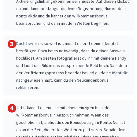
Aktivierungslink angekommen sein müsste. Auf diesen klickst
du und damit bestätigst du deine Registrierung. Nun ist dein
Konto aktiv und du kannst den Willkommensbonus
beanspruchen und dann mit dem Wetten beginnen.
3
Doch bevor es so weit ist, musst du erst deine Identität
bestätigen. Dazu ist es notwendig, dass du deinen Ausweis
hochlädst. Am besten fotografierst du ihn mit deinem Handy
und lädst das Bild in das entsprechende Feld hoch. Nachdem
der Verifizierungsprozess beendet ist und du deine Identität
nachgewiesen hast, kann du den Neukundenbonus
reklamieren.
4
Jetzt kannst du endlich mit einem einzigen Klick den
Willkommensbonus in Anspruch nehmen. Wenn das
geschehen ist, siehst du den Bonusbetrag im Konto. Nun ist
es an der Zeit, die ersten Wetten zu platzieren. Sobald dein