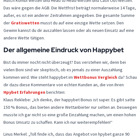
Match Kombi Wetten und Head to Head-Wetten und Cash Out-Wetten.
Das wäre gegen die AGB. Die Wettfrist beträgt normalerweise 14 Tage,
außer, es ist ein anderer Zeitrahmen angegeben. Die gesamte Summe
der
Gratiswetten
musst du auf eine einzige Wette setzen. Den
Gewinn kannst du dir auszahlen lassen oder als neuen Einsatz auf eine
andere Wette tätigen.
Der allgemeine Eindruck von Happybet
Bist du immer nocht nicht überzeugt? Das verstehen wir, denn bei
vielen Boni sind wir skeptisch, ob es jemals zu einer Auszahlung
kommen wird. Wie steht happybet im
Wettbonus Vergleich
da? Schau
dir dazu diese Kommentare von echten Kunden an, die von ihren
Hpybet Erfahrungen
berichten:
Klaus Reklebe: „Ich denke, der happybet Bonus ist super. Es gibt satte
150 % Bonus, das bieten andere Wettanbieter nur selten an. Deswegen
musste ich gar nicht so eine große Einzahlung machen, um einen hohen
Bonus Umsatz zu schaffen. Kann ich nur weiterempfehlen!“
Linus Merkel: „Toll finde ich, dass das Angebot von hpybet ganze 90